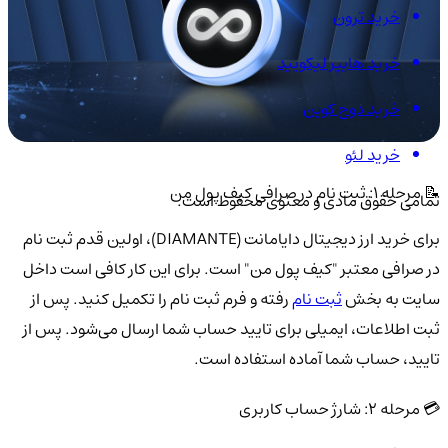
خرید ترون
خرید هایپر لیکویید
خرید دوج کوین
خرید لئو
📝 مرحله 1: ثبت نام در صرافی کیف پول من
تمامی حقوق مادی و معنوی محفوظ است.
برای خرید ارز دیجیتال دایامانت (DIAMANTE)، اولین قدم ثبت نام
در صرافی معتبر "کیف پول من" است. برای این کار کافی است داخل
سایت به بخش
ثبت نام
رفته و فرم ثبت نام را تکمیل کنید. پس از
ثبت اطلاعات، ایمیلی برای تایید حساب شما ارسال می‌شود. پس از
تایید، حساب شما آماده استفاده است.
💳 مرحله 2: شارژ حساب کاربری