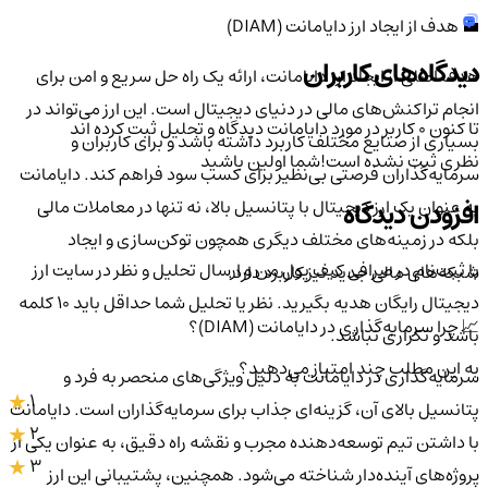
💼 هدف از ایجاد ارز دایامانت (DIAM)
دیدگاه‌های کاربران
هدف اصلی از ایجاد ارز دایامانت، ارائه یک راه حل سریع و امن برای
انجام تراکنش‌های مالی در دنیای دیجیتال است. این ارز می‌تواند در
تا کنون 0 کاربر در مورد
دایامانت
دیدگاه و تحلیل ثبت کرده اند
بسیاری از صنایع مختلف کاربرد داشته باشد و برای کاربران و
نظری ثبت نشده است!
شما اولین باشید
سرمایه‌گذاران فرصتی بی‌نظیر برای کسب سود فراهم کند. دایامانت
به عنوان یک ارز دیجیتال با پتانسیل بالا، نه تنها در معاملات مالی
افزودن دیدگاه
بلکه در زمینه‌های مختلف دیگری همچون توکن‌سازی و ایجاد
با ثبت‌نام در صرافی کیف پول من و ارسال تحلیل و نظر در سایت ارز
شبکه‌های مالی جدید نیز کاربرد دارد.
دیجیتال رایگان هدیه بگیرید. نظر یا تحلیل شما حداقل باید ۱۰ کلمه
📈 چرا سرمایه‌گذاری در دایامانت (DIAM)؟
باشد و تکراری نباشد.
به این مطلب چند امتیاز می‌دهید؟
سرمایه‌گذاری در دایامانت به دلیل ویژگی‌های منحصر به فرد و
1
پتانسیل بالای آن، گزینه‌ای جذاب برای سرمایه‌گذاران است. دایامانت
2
با داشتن تیم توسعه‌دهنده مجرب و نقشه راه دقیق، به عنوان یکی از
3
پروژه‌های آینده‌دار شناخته می‌شود. همچنین، پشتیبانی این ارز