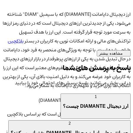
ارز دیجیتال دایامانت (DIAMANTE) که با سیمبل "DIAM" شناخته
می‌شود، یکی از جدیدترین ارزهای دیجیتال است که در دنیای رمز ارزها
به سرعت مورد توجه قرار گرفته است. این ارز با هدف تسهیل
تراکنش‌های مالی و ارائه امکانات نوین به کاربران در بستر
بلاکچین
طراحی شده است. با توجه به ویژگی‌های منحصر به فرد خود، دایامانت
مشاهده بیشتر
در حال تبدیل شدن به یکی از ارزهای پرطرفدار در بازار ارزهای دیجیتال
پاسخ به پرسش های شما
است. صرافی کیف پول من یکی از پلتفرم‌های معتبر است که این ارز را
به کاربران خود عرضه می‌کند و به دلیل امنیت بالای آن، یکی از بهترین
در این بخش می‌توانید پاسخ پرسش‌های احتمالی خود را بیابید
انتخاب‌ها برای خرید و نگهداری دایامانت به شمار می‌رود.
1
💎 معرفی و ویژگی‌های ارز دایامانت (DIAMANTE)
ارز دیجیتال DIAMANTE چیست؟
دایامانت (DIAMANTE) یک ارز دیجیتال است که بر اساس بلاکچین
امن و پیشرفته ساخته شده و هدف آن ایجاد راهی سریع، امن و
2
کارآمد برای انجام تراکنش‌های مالی در فضای دیجیتال است. این ارز
چه پلتفرم‌هایی از ارز دیجیتال DIAMANTE پشتیبانی می‌کنند؟