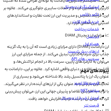
می‌کند. سیستم بلاکچین دایامانت به گونه‌ای طراحی شده که امنیت
استیکینگ ارز دیجیتال
کاربران را تضمین کرده و از حملات سایبری جلوگیری می‌کند. علاوه بر
دکس پلاس
این، فرآیند تأسیس و مدیریت این ارز تحت نظارت و استانداردهای
خرید گیفت کارت
امنیتی بین‌المللی قرار دارد.
خدمات پرداخت
📈 مزایای ارز دیجیتال DIAM
ایرانسل
همراه اول
ارز دایامانت (DIAM) دارای مزایای زیادی است که آن را به یک گزینه
ارزهای پیش لیست
جذاب برای سرمایه‌گذاران تبدیل می‌کند. از جمله مزایای این ارز
سرویس های API
می‌توان به کارمزدهای پایین، سرعت بالا در انجام تراکنش‌ها، و
قابلیت استفاده در دنیای واقعی اشاره کرد. علاوه بر این، دایامانت به
پیوندهای مهم
عنوان یک ارز با پتانسیل رشد بالا شناخته می‌شود و بسیاری از
قیمت طلا امروز
تحلیلگران بازار آن را به عنوان یکی از ارزهای آینده‌دار در نظر می‌گیرند.
ساخت NFT
با توجه به افزایش تقاضا و پذیرش جهانی این ارز، می‌توان پیش‌بینی
آموزش خرید ارز دیجیتال
کرد که ارزش آن در آینده نزدیک افزایش خواهد یافت.
قیمت تتر