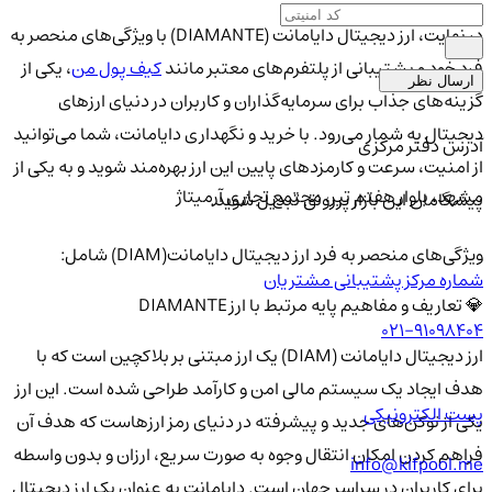
در نهایت، ارز دیجیتال دایامانت (DIAMANTE) با ویژگی‌های منحصر به
فرد خود و پشتیبانی از پلتفرم‌های معتبر مانند
کیف پول من
، یکی از
ارسال نظر
گزینه‌های جذاب برای سرمایه‌گذاران و کاربران در دنیای ارزهای
دیجیتال به شمار می‌رود. با خرید و نگهداری دایامانت، شما می‌توانید
آدرس دفتر مرکزی
از امنیت، سرعت و کارمزدهای پایین این ارز بهره‌مند شوید و به یکی از
مشهد، بلوار هفتم تیر، مجتمع تجاری آرمیتاژ
پیشگامان این بازار پررونق تبدیل شوید.
ویژگی‌های منحصر به فرد ارز دیجیتال دایامانت(DIAM) شامل:
شماره مرکز پشتیبانی مشتریان
💎 تعاریف و مفاهیم پایه مرتبط با ارز DIAMANTE
021-91098404
ارز دیجیتال دایامانت (DIAM) یک ارز مبتنی بر بلاکچین است که با
هدف ایجاد یک سیستم مالی امن و کارآمد طراحی شده است. این ارز
پست الکترونیکی
یکی از توکن‌های جدید و پیشرفته در دنیای رمز ارزهاست که هدف آن
فراهم کردن امکان انتقال وجوه به صورت سریع، ارزان و بدون واسطه
info@kifpool.me
برای کاربران در سراسر جهان است. دایامانت به عنوان یک ارز دیجیتال