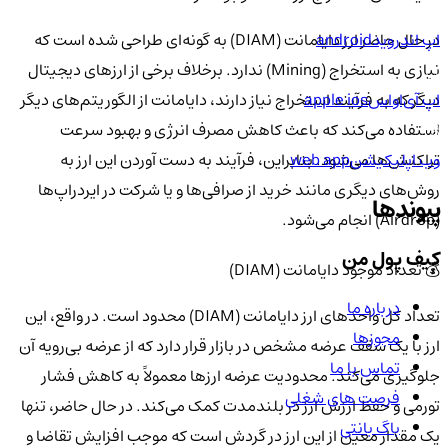
اپ اندروید
android
در حال حاضر ارز دایامانت (DIAM) به گونه‌ای طراحی شده است که
نیازی به استخراج (Mining) ندارد. برخلاف برخی از ارزهای دیجیتال
اپ آی‌او‌اس
apple ios
دیگر که به فرآیند استخراج نیاز دارند، دایامانت از الگوریتم‌های دیگر
استفاده می‌کند که باعث کاهش مصرف انرژی و بهبود سرعت
وب اپلیکیشن
web app
تراکنش‌ها می‌شود. بنابراین، فرآیند به دست آوردن این ارز به
روش‌های دیگری مانند خرید از صرافی‌ها و یا شرکت در ایردراپ‌ها
پیوندها
(Airdrop) انجام می‌شود.
کیف پول من
💰 تعداد موجود دایامانت (DIAM)
درباره ما
تعداد کل واحدهای ارز دایامانت (DIAM) محدود است. در واقع، این
مجوزها
ارز با یک سقف عرضه مشخص در بازار قرار دارد که از عرضه بی‌رویه آن
تماس با ما
جلوگیری می‌کند. محدودیت عرضه ارزها معمولاً به کاهش فشار
فرصت های شغلی
تورمی و حفظ ارزش ارز در بلندمدت کمک می‌کند. در حال حاضر، تنها
باگ بانتی
یک مقدار معین از این ارز در گردش است که موجب افزایش تقاضا و