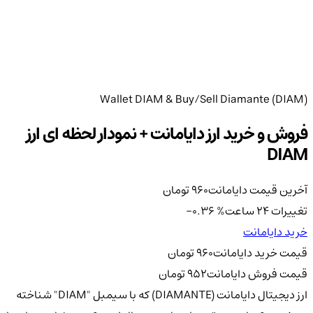
Wallet DIAM & Buy/Sell Diamante (DIAM)
فروش و خرید ارز دایامانت + نمودار لحظه ای ارز
DIAM
آخرین قیمت دایامانت
960
تومان
تغییرات 24 ساعت
%
-0.36
خرید دایامانت
قیمت خرید دایامانت
960
تومان
قیمت فروش دایامانت
952
تومان
ارز دیجیتال دایامانت (DIAMANTE) که با سیمبل "DIAM" شناخته