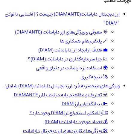
فهرست مطلب
ارز دیجیتال دایامانت(DIAMANTE) چیست؟ | آشنایی با توکن
"DIAM"
💎 معرفی و ویژگی‌های ارز دایامانت (DIAMANTE)
🔗 پلتفرم‌ها و همکاری‌ها
💼 هدف از ایجاد ارز دایامانت (DIAM)
📈 چرا سرمایه‌گذاری در دایامانت (DIAM)؟
🌍 استفاده از دایامانت در دنیای واقعی
🚀 نتیجه‌گیری
ویژگی‌های منحصر به فرد ارز دیجیتال دایامانت(DIAM) شامل:
💎 تعاریف و مفاهیم پایه مرتبط با ارز DIAMANTE
🔑 بنیانگذاران ارز DIAM
⛓️ آیا امکان استخراج ارز DIAM وجود دارد؟
💰 تعداد موجود دایامانت (DIAM)
🛠️ ویژگی‌ها و کاربردهای ارز دیجیتال دایامانت