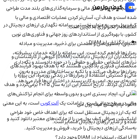
برای انجام تراکنش‌های مالی و سرمایه‌گذاری‌های بلند مدت طراحی
شده است و هدف آن، آسان‌تر کردن عملیات اقتصادی و مالی با
کیف‌ پول من، به‌عنوان نخستین سامانه نگهداری ارزهای دیجیتال در
استفاده از تکنولوژی بلاکچین است.
کشور، با بهره‌گیری از استانداردهای روز جهانی و فناوری‌های نوین
🔑 بنیانگذاران ارز DIAM
امنیتی، بستری امن و مطمئن برای ذخیره، مدیریت و مبادله
رمزارزها فراهم کرده است. این سامانه با ارائه خدمات پیشرفته،
بنیانگذاران ارز دیجیتال دایامانت (DIAM) گروهی از کارشناسان و
نیازهای اشخاص حقیقی و حقوقی را در حوزه دادوستد و نگه‌داری
متخصصان فناوری بلاکچین هستند که با هدف بهبود فرآیندهای
رمزارزها برطرف می‌کند و با تکیه بر ساختارهای مدرن و به‌روز،
مالی و گسترش استفاده از رمزارزها در زندگی روزمره، این پروژه را
تجربه‌ای سریع، ایمن و کاربرپسند در اختیار آن‌ها قرار می‌دهد.
راه‌اندازی کردند. تاریخ انتشار این ارز به سال 2025 برمی‌گردد و هدف
اصلی آن، ایجاد بستری امن و بدون واسطه برای انجام تراکنش‌های
مالی در سطح جهانی است. دایامانت یک
آلت کوین
است، به این معنی
دانلود اپلیکیشن کیف‌ پول من
که یک ارز دیجیتال مستقل است که برای اهداف خاص خود طراحی
اپلیکیشن صرافی کیف پول من را از مارکت‌های معتبر دانلود کنید و
شده و از سایر ارزهای دیجیتال متمایز است.
به‌سادگی ارزهای دیجیتال را خرید، فروش و مدیریت کنید.
⛓️ آیا امکان استخراج ارز DIAM وجود دارد؟