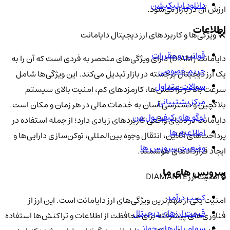
دانلود اپلیکیشن
ارزش آن در بازار می‌شود.
اطلاعات
🛠️ ویژگی‌ها و کاربردهای ارز دیجیتال دایامانت
قوانین و مقررات
دایامانت (DIAM) دارای ویژگی‌های منحصر به فردی است که آن را به
حریم خصوصی
یک ارز دیجیتال برجسته در بازار تبدیل می‌کند. این ویژگی‌ها شامل
سوالات متداول
سرعت بالا در تراکنش‌ها، کارمزدهای کم، امنیت بالای سیستم
مرکز پشتیبانی
بلاکچین و دسترسی آسان به خدمات مالی در هر زمان و مکان است.
لوگو های کیف پول من
دایامانت در دنیای واقعی کاربردهای زیادی دارد؛ از جمله استفاده در
اطلاعیه ها
پرداخت‌های آنلاین، انتقال وجوه بین‌المللی، توکن‌سازی دارایی‌ها و
وضعیت سرویس ها
ایجاد قراردادهای هوشمند.
سرویس های ما
🔒 امنیت ارز DIAMANTE
کسب درآمد
امنیت یکی از مهم‌ترین ویژگی‌های ارز دایامانت است. این ارز از
قیمت ارزهای دیجیتال
فناوری‌های پیشرفته برای محافظت از اطلاعات و تراکنش‌ها استفاده
سهام بازارهای جهانی