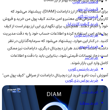
💡 راهکارها برای استفاده بهتر از ارز DIAM
قیمت بیت کوین
قیمت اتریوم
برای استفاده بهینه از ارز دایامانت (DIAM)، پیشنهاد می‌شود که
قیمت تترگلد
کاربران در صرافی‌های معتبر و امن مانند کیف پول من خرید و فروش
خرید گیفت کارت اپل
خود را انجام دهند. همچنین، برای نگهداری این ارز بهتر است از کیف
پول‌های امن استفاده کرده و اطلاعات حساب خود را به دقت مدیریت
خرید بیت کوین
کنید. در کنار این موارد، پیشنهاد می‌شود که سرمایه‌گذاران در نظر
خرید اتریوم
داشته باشند که مانند هر ارز دیجیتال دیگری، دایامانت نیز ممکن
است دچار نوسانات قیمتی شود، بنابراین باید با دقت و اطلاعات
خرید تتر
کامل وارد این بازار شوند.
خرید بایننس کوین
آموزش ثبت نام و خرید ارز دیجیتال دایامانت از صرافی "کیف پول من"
خرید یو اس دی کوین
خرید ریپل
خرید سولانا