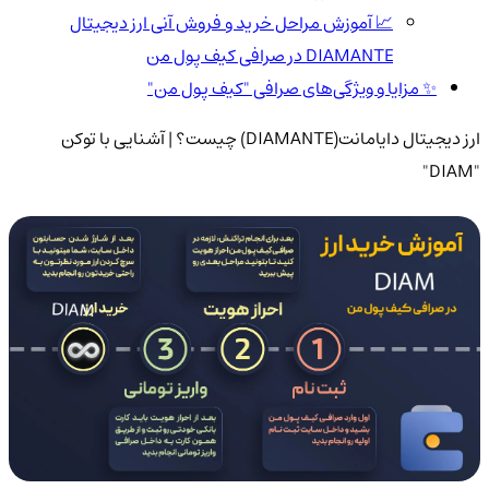
📈 آموزش مراحل خرید و فروش آنی ارز دیجیتال
DIAMANTE در صرافی کیف پول من
✨ مزایا و ویژگی‌های صرافی "کیف پول من"
ارز دیجیتال دایامانت(DIAMANTE) چیست؟ | آشنایی با توکن
"DIAM"