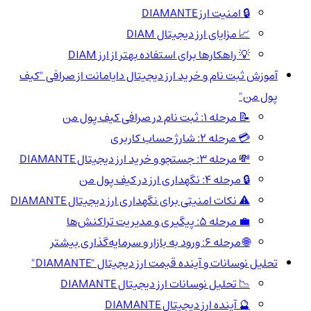
🔒 امنیت ارز DIAMANTE
📈 مزایای ارز دیجیتال DIAM
💡 راهکارها برای استفاده بهتر از ارز DIAM
آموزش ثبت نام و خرید ارز دیجیتال دایامانت از صرافی "کیف
پول من"
📝 مرحله 1: ثبت نام در صرافی کیف پول من
💳 مرحله 2: شارژ حساب کاربری
💸 مرحله 3: جستجو و خرید ارز دیجیتال DIAMANTE
🔒 مرحله 4: نگهداری ارز در کیف پول من
⚠️ نکات امنیتی برای نگهداری ارز دیجیتال DIAMANTE
💼 مرحله 5: پیگیری و مدیریت تراکنش‌ها
🌐 مرحله 6: ورود به بازار و سرمایه‌گذاری بیشتر
تحلیل نوسانات و آینده قیمت ارز دیجیتال "DIAMANTE"
📉 تحلیل نوسانات ارز دیجیتال DIAMANTE
🔮 آینده ارز دیجیتال DIAMANTE