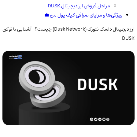
مراحل فروش ارز دیجیتال DUSK
ویژگی‌ها و مزایای صرافی کیف پول من 💼
ارز دیجیتال داسک نتورک (Dusk Network) چیست؟ | آشنایی با توکن
DUSK