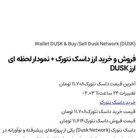
Wallet DUSK & Buy/Sell Dusk Network (DUSK)
فروش و خرید ارز داسک نتورک + نمودار لحظه ای
ارز DUSK
آخرین قیمت داسک نتورک
11,708
تومان
تغییرات 24 ساعت
%
-2.03
خرید داسک نتورک
قیمت خرید داسک نتورک
11,708
تومان
قیمت فروش داسک نتورک
11,614
تومان
داسک نتورک (Dusk Network) یکی از پروژه‌های پیشرفته و نوآورانه در