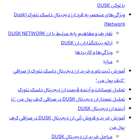
با توکن DUSK
ویژگی‌های منحصر به فرد ارز دیجیتال داسک نتورک (Dusk
Network)
تعاریف و مفاهیم پایه مرتبط با ارز DUSK NETWORK
ارائه بینانگذاران ارز DUSK
ویژگی‌ها و کاربردها
مزایا
آموزش ثبت نام و خرید ارز دیجیتال داسک نتورک از صرافی
"کیف پول من"
تحلیل نوسانات و آینده قیمت ارز دیجیتال داسک نتورک
تحلیل نمودار ارز دیجیتال DUSK در صرافی کیف پول من 📈
آینده ارز دیجیتال DUSK
آموزش خرید و فروش آنی ارز دیجیتال DUSK در صرافی کیف
پول من
مراحل خرید ارز دیجیتال DUSK