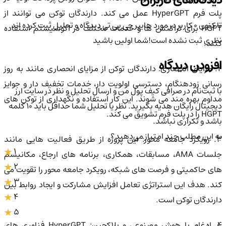
دیدگاه‌های کاربران
پلت فرم HyperGPT عمل می کند. دارندگان توکن می توانند از
تا کنون 0 کاربر در مورد
هایپر جی پی تی
دیدگاه و تحلیل ثبت کرده اند
HGPT برای تراکنش ها و خدمات مختلف در اکوسیستم استفاده
نظری ثبت نشده است!
شما اولین باشید
کنند.
افزودن دیدگاه
2. مزایای انحصاری: دارندگان توکن از مزایای انحصاری مانند به روز
رسانی زودهنگام، دسترسی اولویت دار، خدمات تخفیف دار و جوایز
با ثبت‌نام در صرافی کیف پول من و ارسال تحلیل و نظر در سایت ارز
مداوم بهره مند می شوند. این کار استفاده و نگهداری از توکن های
دیجیتال رایگان هدیه بگیرید. نظر یا تحلیل شما حداقل باید ۱۰ کلمه
HGPT را در پلت فرم تشویق می کند.
باشد و تکراری نباشد.
به این مطلب چند امتیاز می‌دهید؟
3. رویکرد جامعه محور: این پروژه از طریق فعالیت هایی مانند
1
جلسات AMA، مسابقات، همکاری، برنامه های ارجاع، مکانیسم
2
های حاکمیتی و فرصت های شبکه، رویکرد جامعه محور را تقویت می
3
کند. هدف این استراتژی تعامل افزایش مشارکت و ایجاد روابط بین
4
دارندگان توکن است.
5
4. ادغام با هوش مصنوعی و بلاکچین: HyperGPT فناوری های