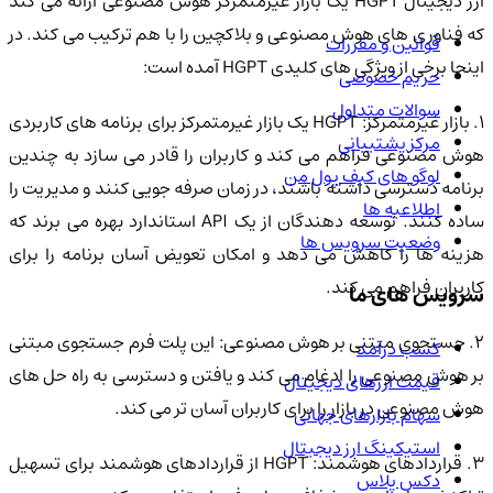
ارز دیجیتال HGPT یک بازار غیرمتمرکز هوش مصنوعی ارائه می کند
که فناوری های هوش مصنوعی و بلاکچین را با هم ترکیب می کند. در
قوانین و مقررات
اینجا برخی از ویژگی های کلیدی HGPT آمده است:
حریم خصوصی
سوالات متداول
1. بازار غیرمتمرکز: HGPT یک بازار غیرمتمرکز برای برنامه های کاربردی
مرکز پشتیبانی
هوش مصنوعی فراهم می کند و کاربران را قادر می سازد به چندین
لوگو های کیف پول من
برنامه دسترسی داشته باشند، در زمان صرفه جویی کنند و مدیریت را
اطلاعیه ها
ساده کنند. توسعه دهندگان از یک API استاندارد بهره می برند که
وضعیت سرویس ها
هزینه ها را کاهش می دهد و امکان تعویض آسان برنامه را برای
کاربران فراهم می کند.
سرویس های ما
2. جستجوی مبتنی بر هوش مصنوعی: این پلت فرم جستجوی مبتنی
کسب درآمد
بر هوش مصنوعی را ادغام می کند و یافتن و دسترسی به راه حل های
قیمت ارزهای دیجیتال
هوش مصنوعی در بازار را برای کاربران آسان تر می کند.
سهام بازارهای جهانی
استیکینگ ارز دیجیتال
3. قراردادهای هوشمند: HGPT از قراردادهای هوشمند برای تسهیل
دکس پلاس