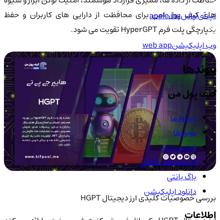
حفاظت از داده ها، ممیزی قرارداد هوشمند، امنیت توکن ابزار و شیوه
های کیف پول امن برای محافظت از دارایی های کاربران و حفظ
اپ آی‌او‌اس
apple ios
یکپارچگی پلت فرم HyperGPT تقویت می شود.
وب اپلیکیشن
web app
پیوندها
کیف پول من
درباره ما
مجوزها
تماس با ما
فرصت های شغلی
باگ بانتی
دانلود اپلیکیشن
بررسی خصوصیات کلیدی ارز دیجیتال HGPT
اطلاعات