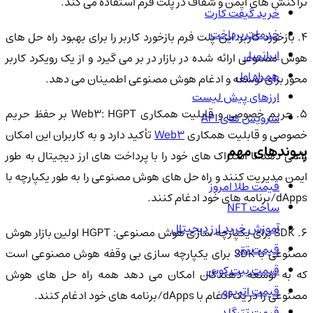
تراکنش های ایمن و شفاف در پلت فرم استفاده می کند.
خرید گیفت کارت
خدمات پرداخت
4. بازخورد کاربر: این پلت فرم بازخورد کاربر را برای بهبود راه حل های
ایرانسل
هوش مصنوعی ارائه شده در بازار در بر می گیرد و از یک رویکرد کاربر
همراه اول
محور برای توسعه و ادغام هوش مصنوعی اطمینان می دهد.
ارزهای پیش لیست
5. حریم خصوصی و قابلیت همکاری Web3: HGPT بر حفظ حریم
سرویس های API
صوصی و قابلیت همکاری
Web3
تأکید دارد و به کاربران این امکان
پیوندهای مهم
را می دهد تا اشتراک های خود را با پرداخت های ارز دیجیتال به طور
ایمن مدیریت کنند و راه حل های هوش مصنوعی را به طور یکپارچه با
قیمت طلا امروز
dApps/برنامه های خود ادغام کنند.
ساخت NFT
آموزش خرید ارز دیجیتال
6. SDK برای یکپارچه سازی هوش مصنوعی: HGPT اولین بازار هوش
قیمت تتر
مصنوعی با SDK برای یکپارچه سازی بی وقفه هوش مصنوعی است
قیمت بیت کوین
که به توسعه دهندگان امکان می دهد همه راه حل های هوش
قیمت اتریوم
مصنوعی را در یک ادغام با dApps/برنامه های خود ادغام کنند.
قیمت تترگلد