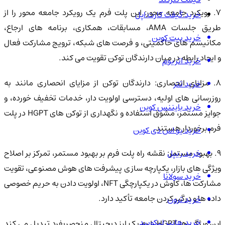
7. رویکرد جامعه محور: این پلت فرم یک رویکرد جامعه محور را از
خرید گیفت کارت اپل
طریق جلسات AMA، مسابقات، همکاری، برنامه های ارجاع،
خرید بیت کوین
مکانیسم های حاکمیتی، و فرصت های شبکه، ترویج مشارکت فعال
و ایجاد رابطه در میان دارندگان توکن تقویت می کند.
خرید اتریوم
8. مزایای انحصاری: دارندگان توکن از مزایای انحصاری مانند به
خرید تتر
روزرسانی های اولیه، دسترسی اولویت دار، خدمات تخفیف خورده، و
خرید بایننس کوین
جوایز مستمر، مشوق استفاده و نگهداری از توکن های HGPT در پلت
فرم برخوردار هستند.
خرید یو اس دی کوین
خرید ریپل
9. بهبود مستمر: نقشه راه پلت فرم بر بهبود مستمر، تمرکز بر اصلاح
ویژگی های بازار، یکپارچه سازی پیشرفت های هوش مصنوعی، تقویت
خرید سولانا
مشارکت ها، کاوش در یکپارچگی NFT، اولویت دادن به حریم خصوصی
داده ها و درگیر کردن جامعه تأکید دارد.
خرید ترون
خرید هایپر لیکویید
این ویژگی ها HGPT را به یک ارز دیجیتال منحصربفرد تبدیل می کند