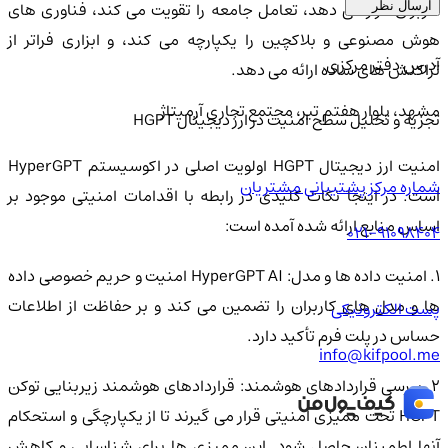
کاربران قرار می دهد، تعامل جامعه را تقویت می کند، فناوری های
ارسال نظر
هوش مصنوعی و بلاکچین را یکپارچه می کند، و ابزاری فراتر از
آدرس دفتر مرکزی
تراکنش های ساده ارائه می دهد.
مشهد، بلوار هفتم تیر، مجتمع تجاری آرمیتاژ
تجزیه و تحلیل سطح امنیت در ارز دیجیتال HGPT
امنیت ارز دیجیتال HGPT اولویت اصلی در اکوسیستم HyperGPT
شماره مرکز پشتیبانی مشتریان
است. در اینجا نکات کلیدی در رابطه با اقدامات امنیتی موجود بر
اساس منابع ارائه شده آمده است:
021-91098404
1. امنیت داده ها و مدل: HyperGPT AI امنیت و حریم خصوصی داده
ها و مدل های کاربران را تضمین می کند و بر حفاظت از اطلاعات
پست الکترونیکی
حساس در پلت فرم تأکید دارد.
info@kifpool.me
2. بررسی قراردادهای هوشمند: قراردادهای هوشمند زیربنایی توکن
HGPT تحت ممیزی امنیتی قرار می گیرند تا از یکپارچگی و استحکام
آنها اطمینان حاصل شود. این ممیزی ها برای شناسایی و کاهش