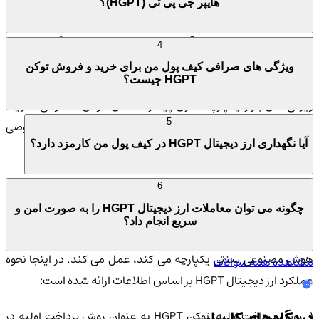
مشارکت فعال و ایجاد رابطه در میان دارندگان توکن را تقویت می کند.
هایپر جی پی تی (HGPT)؟
HyperGPT برای هدایت نوآوری، حمایت از توسعه دهندگان، مشاغل
4
و افراد و شکل دادن به آینده نوآوری مبتنی بر هوش مصنوعی ایجاد
ویژگی های صرافی کیف پول من برای خرید و فروش توکن
HGPT چیست؟
شده است. نقشه راه این پلت فرم بر بهبود مستمر، تمرکز بر اصلاح
ویژگی های بازار، یکپارچه سازی پیشرفت های هوش مصنوعی، تقویت
5
مشارکت ها، کاوش در ادغام NFT، اولویت دادن به حریم خصوصی
آیا نگهداری ارز دیجیتال HGPT در کیف پول من کارمزد دارد؟
داده ها و درگیر کردن جامعه تأکید دارد.
اصول کار ارز دیجیتال هایپر جی پی تی (HGPT)
6
چگونه می توان معاملات ارز دیجیتال HGPT را به صورت امن و
توکن HGPT در پلت فرم HyperGPT، که یک بازار هوش مصنوعی
سریع انجام داد؟
Web3 است که فناوری بلاکچین را برای رفع چالش ها در برنامه های
هوش مصنوعی سنتی یکپارچه می کند، عمل می کند. در اینجا نحوه
مشاهده همه سوالات
عملکرد ارز دیجیتال HGPT بر اساس اطلاعات ارائه شده است:
1. روش پرداخت اولیه: توکن HGPT به عنوان روش پرداخت اولیه در