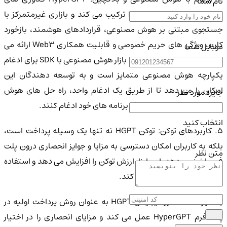
نام شما
هوش مصنوعی و بلاکچین را ترکیب می کند و بازاری غیرمتمرکز با
جستجوی مبتنی بر هوش مصنوعی، قراردادهای هوشمند، بازخورد
کاربر، ویژگی های حریم خصوصی و قابلیت همکاری Web3 ارائه می
موبایل شما
دهد. این بازار به عنوان اولین بازار هوش مصنوعی با SDK برای ادغام
یکپارچه هوش مصنوعی متمایز است و به توسعه دهندگان این
امکان را می دهد تا از طریق یک ادغام واحد، راه حل های هوش
جایزه مورد نظر
مصنوعی مختلف را با dApps/برنامه های خود ادغام کنند.
انتخاب کنید
5. کاربردهای توکن: توکن HGPT نه تنها یک وسیله پرداخت است،
بلکه به کاربران امکان دسترسی به مزایا و جوایز انحصاری درون پلت
متن نظر
فرم را نیز می دهد. این ابزار ارزش توکن را افزایش می دهد و استفاده
از آن را در جامعه تشویق می کند.
به طور خلاصه، ارز دیجیتال HGPT به عنوان روش پرداخت اولیه در
پلت فرم HyperGPT عمل می کند و مزایای انحصاری را در اختیار