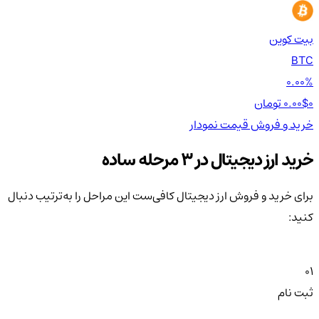
بیت کوین
اتر
TH
BTC
00%
0.00%
0 تومان
0.00$
0 تومان
0$
خرید و فروش
قیمت
نمودار
خر
خرید ارز دیجیتال در 3 مرحله ساده
برای خرید و فروش ارز دیجیتال کافی‌ست این مراحل را به‌ترتیب دنبال
کنید:
01
ثبت نام