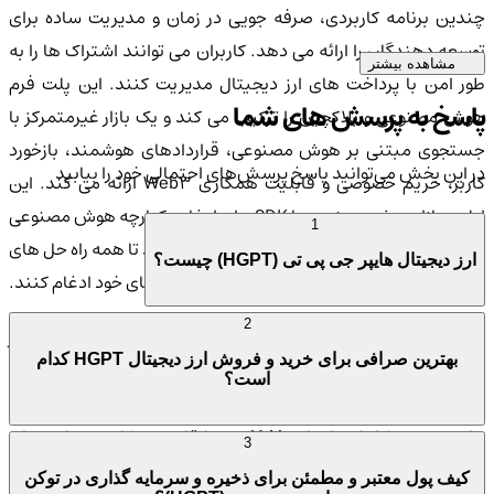
چندین برنامه کاربردی، صرفه جویی در زمان و مدیریت ساده برای
توسعه دهندگان را ارائه می دهد. کاربران می توانند اشتراک ها را به
مشاهده بیشتر
طور امن با پرداخت های ارز دیجیتال مدیریت کنند. این پلت فرم
پاسخ به پرسش های شما
هوش مصنوعی و بلاکچین را ترکیب می کند و یک بازار غیرمتمرکز با
جستجوی مبتنی بر هوش مصنوعی، قراردادهای هوشمند، بازخورد
در این بخش می‌توانید پاسخ پرسش‌های احتمالی خود را بیابید
کاربر، حریم خصوصی و قابلیت همکاری Web3 ارائه می کند. این
اولین بازار هوش مصنوعی با SDK برای ادغام یکپارچه هوش مصنوعی
1
است که به توسعه دهندگان این امکان را می دهد تا همه راه حل های
ارز دیجیتال هایپر جی پی تی (HGPT) چیست؟
هوش مصنوعی را در یک ادغام با dApps/برنامه های خود ادغام کنند.
2
توکن HGPT روش پرداخت اولیه در پلت فرم است و دارندگان توکن از
بهترین صرافی برای خرید و فروش ارز دیجیتال HGPT کدام
مزایای انحصاری مانند به روزرسانی های اولیه، دسترسی اولویت دار،
است؟
خدمات تخفیف خورده و پاداش های مداوم بهره می برند. رویکرد
جامعه محور شامل جلسات AMA، مسابقات، همکاری، برنامه های
3
ارجاع، مکانیسم های حاکمیتی و فرصت های شبکه ای است که
کیف پول معتبر و مطمئن برای ذخیره و سرمایه گذاری در توکن