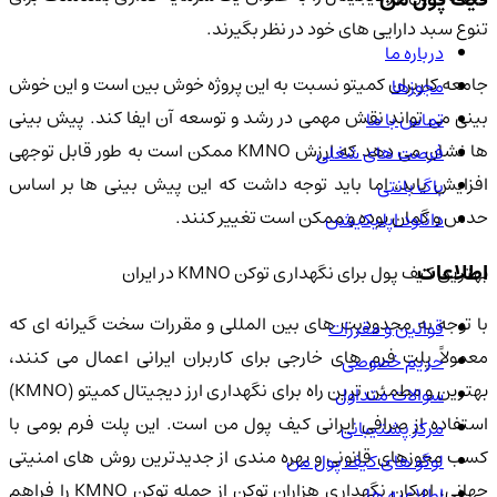
تنوع سبد دارایی های خود در نظر بگیرند.
درباره ما
جامعه کاربران کمیتو نسبت به این پروژه خوش بین است و این خوش
مجوزها
بینی می تواند نقش مهمی در رشد و توسعه آن ایفا کند. پیش بینی
تماس با ما
ها نشان می دهد که ارزش KMNO ممکن است به طور قابل توجهی
فرصت های شغلی
افزایش یابد، اما باید توجه داشت که این پیش بینی ها بر اساس
باگ بانتی
حدس و گمان بوده و ممکن است تغییر کنند.
دانلود اپلیکیشن
اطلاعات
بهترین کیف پول برای نگهداری توکن KMNO در ایران
با توجه به محدودیت های بین المللی و مقررات سخت گیرانه ای که
قوانین و مقررات
معمولاً پلت فرم های خارجی برای کاربران ایرانی اعمال می کنند،
حریم خصوصی
بهترین و مطمئن ترین راه برای نگهداری ارز دیجیتال کمیتو (KMNO)
سوالات متداول
استفاده از صرافی ایرانی کیف پول من است. این پلت فرم بومی با
مرکز پشتیبانی
کسب مجوزهای قانونی و بهره مندی از جدیدترین روش های امنیتی
لوگو های کیف پول من
جهانی، امکان نگهداری هزاران توکن از جمله توکن KMNO را فراهم
اطلاعیه ها