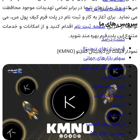
می کند و از رمزارزهای شما در برابر تمامی تهدیدات موجود محافظت
وضعیت سرویس ها
می نماید. برای آغاز به کار و ثبت نام در پلت فرم کیف پول من، می
سرویس های ما
وانید از طریق
صفحه ثبت نام
اقدام کنید و از امکانات و خدمات
متنوع این پلت فرم بهره مند شوید.
کسب درآمد
قیمت ارزهای دیجیتال
نمودار قیمت ارز دیجیتال کمیتو (KMNO)
سهام بازارهای جهانی
استیکینگ ارز دیجیتال
دکس پلاس
خرید گیفت کارت
خدمات پرداخت
ایرانسل
همراه اول
ارزهای پیش لیست
سرویس های API