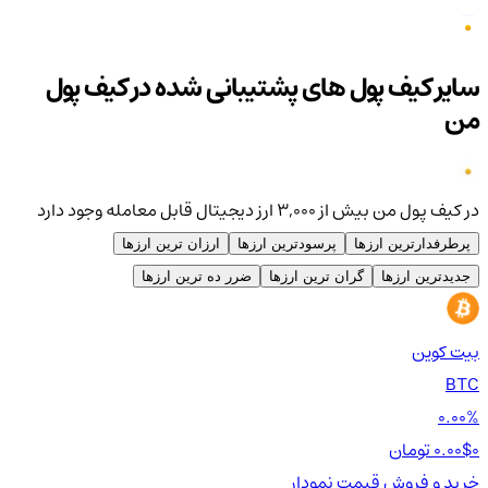
سایر کیف پول های پشتیبانی شده در کیف پول
من
در کیف پول من بیش از ۳,۰۰۰ ارز دیجیتال قابل معامله وجود دارد
پرطرفدارترین ارزها
پرسودترین ارزها
ارزان ترین ارزها
جدیدترین ارزها
گران ترین ارزها
ضرر ده ترین ارزها
بیت کوین
اتر
TH
BTC
00%
0.00%
0 تومان
0.00$
0 تومان
0$
خرید و فروش
قیمت
نمودار
خر