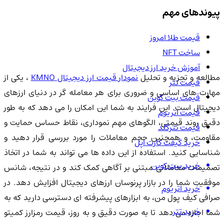
پیوندهای مهم
قیمت طلا امروز
ساخت NFT
آموزش خرید ارز دیجیتال
طالعه و تجزیه و تحلیل
نمودار قیمت ارز دیجیتال KMNO
، یکی از
قیمت تتر
مهارت های اساسی و ضروری برای هر معامله گر در دنیای ارزهای
قیمت بیت کوین
دیجیتال است. این فرایند به شما این امکان را می دهد که به طور
قیمت اتریوم
دقیق روند قیمتی، الگوهای مهم نموداری، نقاط حساس حمایت و
قیمت تترگلد
مقاومت، و همچنین حجم معاملات را مورد بررسی قرار دهید و
خرید گیفت کارت اپل
شناسایی کنید. استفاده از این داده ها می تواند به شما در اتخاذ
خرید بیت کوین
تصمیمات معاملاتی مبتنی بر آگاهی کمک کند و در نتیجه، شانس
موفقیت شما را در بازار پرنوسان ارزهای دیجیتال افزایش دهد. در
خرید اتریوم
صرافی کیف پول من، به ابزارهای پیشرفته ای دسترسی دارید که به
خرید تتر
شما اجازه می دهد تا به صورت دقیق و به روز، قیمت رمزارز کمیتو