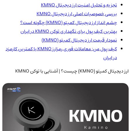
تجزیه و تحلیل امنیت ارز دیجیتال KMNO
بررسی خصوصیات اصلی ارز دیجیتال KMNO
چشم انداز ارز دیجیتال کمیتو (KMNO) چگونه است؟
بهترین کیف پول برای نگهداری توکن KMNO در ایران
نمودار قیمت ارز دیجیتال کمیتو (KMNO)
کیف پول من: معاملات فوری رمزارز KMNO با کمترین کارمزد
در ایران
ارز دیجیتال کمیتو (KMNO) چیست؟ | آشنایی با توکن KMNO