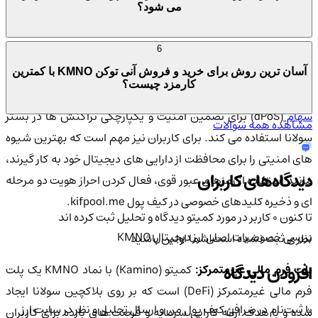
معامله کرد که بستری برای خرید، فروش و معامله این توکن ها
می شود؟
فراهم می کند.
6
تجزیه و تحلیل امنیت ارز دیجیتال KMNO
آسان ترین روش برای خرید و فروش آنی توکن KMNO با کمترین
کارمزد چیست؟
میتو فاینانس از مکانیسم های اجماع اثبات تاریخچه (PoH) و
اثبات
هام
(dPoS) برای تضمین امنیت و یکپارچگی تراکنش ها در بستر
مشاهده همه سوالات
سولانا استفاده می کند. برای کاربران نیز مهم است که بهترین شیوه
های امنیتی را برای محافظت از دارایی های دیجیتال خود به کار گیرند،
دیدگاه‌های کاربران
مانند استفاده از رمزهای عبور قوی، فعال کردن احراز هویت دو مرحله
ای و ذخیره کلیدهای خصوصی در کیف پول kifpool.me.
تا کنون 0 کاربر در مورد
کمیتو
دیدگاه و تحلیل ثبت کرده اند
بررسی خصوصیات اصلی ارز دیجیتال KMNO
نظری ثبت نشده است!
شما اولین باشید
افزودن دیدگاه
پلت فرم مالی غیرمتمرکز:
کمیتو (Kamino) با نماد KMNO یک پلت
فرم مالی غیرمتمرکز (DeFi) است که بر روی بلاکچین سولانا ایجاد
با ثبت‌نام در صرافی کیف پول من و ارسال تحلیل و نظر در سایت ارز
شده و با هدف ارائه کارایی سرمایه و فرصت های بازده برای کاربران