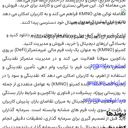
من معامله کرد. این صرافی بستری امن و کارآمد برای خرید، فروش و
معامله توکن های KMNO فراهم می کند و به کاربران امکان می دهد
دانلود اپلیکیشن کیف‌ پول من
تا به راحتی به دارایی های دیجیتال خود دسترسی پیدا کنند.
اپلیکیشن صرافی کیف پول من را از مارکت‌های معتبر دانلود کنید و
چشم انداز ارز دیجیتال کمیتو (KMNO) چگونه است؟
به‌سادگی ارزهای دیجیتال را خرید، فروش و مدیریت کنید.
کمیتو (KMNO) به عنوان یک پلت فرم مالی غیرمتمرکز (DeFi) بر روی
بلاکچین سولانا فعالیت می کند و در مدیریت متمرکز نقدینگی
اپ اندروید
android
تخصص دارد. این پلت فرم با ترکیب وام دهی، تأمین نقدینگی و
استفاده از اهرم، به کاربران امکان می دهد که نقدینگی و سود را در
اپ آی‌او‌اس
apple ios
زنجیره کسب کنند. آینده کمیتو (KMNO) به عوامل متعددی از جمله
به روزرسانی پروژه، پیشرفت در فناوری بلاکچین و شرایط بازار بستگی
وب اپلیکیشن
web app
دارد. موفقیت این ارز دیجیتال به میزان تقاضای بازار، پذیرش کاربران
و رقابت از سوی پلت فرم های مشابه وابسته است. سرمایه گذاران
پیوندها
باید قبل از تصمیم گیری برای سرمایه گذاری، تحقیقات دقیقی انجام
دهند و این ارز دیجیتال را به عنوان یک سرمایه گذاری بلندمدت برای
کیف پول من