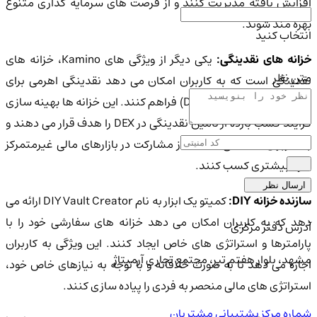
افزایش یافته مدیریت کنند و از فرصت های سرمایه گذاری متنوع
بهره مند شوند.
انتخاب کنید
زانه های نقدینگی:
یکی دیگر از ویژگی های Kamino، خزانه های
متن نظر
نقدینگی است که به کاربران امکان می دهد نقدینگی اهرمی برای
صرافی های غیرمتمرکز (DEX) فراهم کنند. این خزانه ها بهینه سازی
فرآیند کسب بازده از تأمین نقدینگی در DEX را هدف قرار می دهند و
به کاربران کمک می کنند تا از مشارکت در بازارهای مالی غیرمتمرکز
سود بیشتری کسب کنند.
ارسال نظر
ازنده خزانه DIY:
کمیتو یک ابزار به نام DIY Vault Creator ارائه می
دهد که به کاربران امکان می دهد خزانه های سفارشی خود را با
آدرس دفتر مرکزی
پارامترها و استراتژی های خاص ایجاد کنند. این ویژگی به کاربران
مشهد، بلوار هفتم تیر، مجتمع تجاری آرمیتاژ
اجازه می دهد تا به صورت خلاقانه و با توجه به نیازهای خاص خود،
استراتژی های مالی منحصر به فردی را پیاده سازی کنند.
شماره مرکز پشتیبانی مشتریان