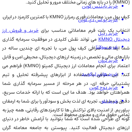
(KMNO) را در بازه های زمانی مختلف مرور و تحلیل کنید.
خرید بایننس کوین
کیف پول من: معاملات فوری رمزارز KMNO با کمترین کارمزد در ایران
خرید یو اس دی کوین
انتخاب یک پلت فرم معاملاتی مناسب برای
خرید و فروش ارز
خرید ریپل
یجیتال KMNO
می تواند نقش کلیدی در موفقیت سرمایه گذاری
خرید سولانا
شما ایفا کند. صرافی کیف پول من، با تجربه ای چندین ساله در
بازارهای مالی و تخصص در زمینه ارزهای دیجیتال، محیطی امن و قابل
خرید ترون
اعتماد برای انجام معاملات ارز دیجیتال کمیتو (KMNO) فراهم می
خرید هایپر لیکویید
کند. این صرافی با استفاده از ابزارهای پیشرفته تحلیل و تیم
پشتیبانی حرفه ای، در هر مرحله از مسیر سرمایه گذاری شما
خرید دوج کوین
همراهتان خواهد بود. هدف ما این است که با ارائه خدمات سریع،
خرید لئو
دقیق و مطمئن، تجربه ای لذت بخش و سودآور را برای شما به ارمغان
بیاوریم. از امنیت بالای تراکنش ها تا کارمزدهای رقابتی، همه چیز به
تمامی حقوق مادی و معنوی محفوظ است.
گونه ای طراحی شده است که شما بتوانید با آرامش خاطر در دنیای
ارزهای دیجیتال فعالیت کنید. پیوستن به جامعه معامله گران