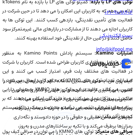
وکن های LP با بازده:
کمیتو توکن های LP با بازده به نام kTokens
ارائه می دهد که به کاربران این امکان را می دهد تا در حین شرکت در
021-91098404
فعالیت های تأمین نقدینگی، بازدهی کسب کنند. این توکن ها به
کاربران اجازه می دهند تا از مشارکت در بازارهای مالی غیرمتمرکز سود
پست الکترونیکی
حاصل کنند و در عین حال از نقدینگی خود استفاده بهینه کنند.
info@kifpool.me
متیازات Kamino:
سیستم پاداش Kamino Points به منظور
افزایش تعامل و وفاداری کاربران طراحی شده است. کاربران با شرکت
در فعالیت های مختلف پلت فرم، امتیاز کسب می کنند و این
امتیازات تعداد توکن های KMNO که به هر کاربر ارسال می شود را
کیف‌ پول من، به‌عنوان نخستین سامانه نگهداری ارزهای دیجیتال در
تعیین می کنند. علاوه بر این، توکن های KMNO به عنوان دارایی
کشور، با بهره‌گیری از استانداردهای روز جهانی و فناوری‌های نوین
حاکمیتی پروتکل عمل می کنند و به دارندگان امکان می دهند که بر
امنیتی، بستری امن و مطمئن برای ذخیره، مدیریت و مبادله
برنامه های تشویقی، تخصیص درآمد و مدیریت ریسک در اکوسیستم
رمزارزها فراهم کرده است. این سامانه با ارائه خدمات پیشرفته،
کمیتو تأثیر بگذارند.
نیازهای اشخاص حقیقی و حقوقی را در حوزه دادوستد و نگه‌داری
رمزارزها برطرف می‌کند و با تکیه بر ساختارهای مدرن و به‌روز،
رافی های متمرکز:
توکن های KMNO را می توان در صرافی کیف پول
تجربه‌ای سریع، ایمن و کاربرپسند در اختیار آن‌ها قرار می‌دهد.