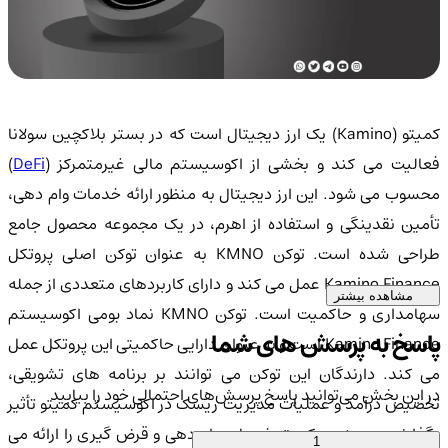
کمیتو (Kamino) یک ارز دیجیتال است که در بستر بلاکچین سولانا
فعالیت می کند و بخشی از اکوسیستم مالی غیرمتمرکز (
DeFi
)
محسوب می شود. این ارز دیجیتال به منظور ارائه خدمات وام دهی،
تأمین نقدینگی و استفاده از اهرم، در یک مجموعه محصول جامع
طراحی شده است. توکن KMNO به عنوان توکن اصلی پروتکل
Kamino Finance عمل می کند و دارای کاربردهای متعددی از جمله
مشاهده بیشتر
سهامداری و حاکمیت است. توکن KMNO نماد بومی اکوسیستم
پاسخ به پرسش های شما
Kamino Finance است و به عنوان دارایی حاکمیتی این پروتکل عمل
می کند. دارندگان این توکن می توانند بر برنامه های تشویقی،
در این بخش می‌توانید پاسخ پرسش‌های احتمالی خود را بیابید
تخصیص درآمد و عملیات مدیریت ریسک در اکوسیستم کمیتو تأثیر
بگذارند. همچنین، کمیتو خدمات وام دهی و قرض گیری را ارائه می
1