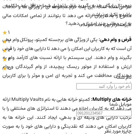
دیجیتال رایگان هدیه بگیرید. نظر یا تحلیل شما حداقل باید ۱۰ کلمه
طراحی شده است. این پلت فرم مجموعه ای از ویژگی ها و خدمات
باشد و تکراری نباشد.
متنوع را به کاربران ارائه می دهد تا بتوانند از تمامی امکانات مالی
به این مطلب چند امتیاز می‌دهید؟
غیرمتمرکز بهره مند شوند.
1
قرض و وام دهی:
یکی از ویژگی های برجسته کمیتو، پروتکل وام دهی
2
آن است که به کاربران این امکان را می دهد تا دارایی های خود را قرض
3
بگیرند و وام دهند. این سیستم با ارائه نسبت های کارآمد وام به
4
ارزش و استفاده از موتور ریسک پیچیده، از وام گیرندگان و وام
5
دهندگان محافظت می کند و تجربه ای امن و موثر را برای کاربران
نام شما
فراهم می آورد.
خزانه های Multiply:
کمیتو خزانه هایی به نام Multiply Vaults ارائه
موبایل شما
می دهد که به کاربران اجازه می دهند تا استراتژی های مختلفی را با
ترکیب دارایی های وثیقه ای و بدهی، ایجاد کنند. این خزانه ها به
کاربران امکان می دهند که نقدینگی و دارایی های خود را به صورت
جایزه مورد نظر