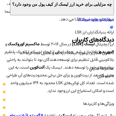
تلاش برای یافتن یک جفت معاملاتی LSK با ارز محلی خود هستید،
چه مزایایی برای خرید ارز لیسک از کیف پول من وجود دارد؟
این راهنمای نحوه تبدیل فیات به بیت کوین را بررسی کنید - به شما
مشاهده همه سوالات
دروازه ای برای خرید LSK می دهد.
ارائه بنیانگذاران ارز LSK
دیدگاه‌های کاربران
ارز دیجیتال
لیسک (Lisk)
در سال ۲۰۱۶ توسط
ماکسیم کوروکسک
و
الیور بدوز
راه‌اندازی شد. هدف اصلی از ایجاد لیسک، ارائه یک پلتفرم
تا کنون 4 کاربر در مورد
لیسک
دیدگاه و تحلیل ثبت کرده اند
بلاکچینی قابل تنظیم برای توسعه‌دهندگان بود تا بتوانند به راحتی
برنامه‌های خود را توسعه دهند. لیسک یک
آلت‌کوین
است، به این
غلامرضا خليلي
معنی که بعد از بیت‌کوین و برای حل برخی محدودیت‌های آن طراحی
11 ماه قبل
شده است. تعداد کل توکن‌های LSK محدود به 144 میلیون واحد
است و امکان استخراج این ارز وجود ندارد.
ویژگی‌ها و کاربردها
یکی از ویژگی‌های برجسته
لیسک
استفاده از
الگوریتم اثبات سهام