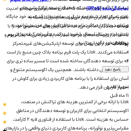
لیسک یک آلت‌کوین است که با هدف توسعه اپلیکیشن‌های
نمایندگی‌شده (DPoS)
است که امکان تصمیم‌گیری بهینه و امنیت
غیرمتمرکز ایجاد شده و به دلیل زیرساخت‌های قدرتمند خود جایگاه
بالاتر را برای کاربران فراهم می‌آورد. همچنین، لیسک به
ویژه‌ای در بازار داردبا ثبت‌نام در صرافی کیف پول من، می‌توانید به
توسعه‌دهندگان امکان می‌دهد تا بلاکچین‌های اختصاصی خود را با
راحتی ارز دیجیتال لیسک را خریداری کنید و آن را در کیف پول
استفاده از زیرساخت‌های موجود بسازند. پلتفرم‌هایی مانند
اتریوم
و
دیجیتال خود نگهداری کنید
پولکادات
نیز از این روش برای توسعه اپلیکیشن‌های غیرمتمرکز
0
استفاده می‌کنند. Lisk یک پلت فرم برنامه بلاک چین منبع باز است
0
که برای توسعه دهندگان ساخته شده است تا مسیر ساده تری برای
تولید بلاک چین داشته باشند. همچنین یک اکوسیستم متنوع و
پاسخ دهید
آسان برای استفاده را با برنامه های کاربردی زیادی برای کاوش در
سهیلا نقدی
اختیار کاربران قرار می دهد.
11 ماه قبل
Lisk با ارائه برخی از کمترین هزینه های تراکنش در صنعت،
اکوسیستم انتخابی برای کاربران و توسعه دهندگان در مناطق
حساس به هزینه است. Lisk با استفاده از فناوری لایه ۲ کارآمد،
مقیاس‌پذیر و نوآورانه، برنامه‌های کاربردی دنیای واقعی را در بازارهای