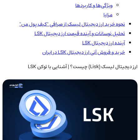
ویژگی‌ها و کاربردها
مزایا
نحوه خرید ارز دیجیتال لیسک از صرافی "کیف پول من"
تحلیل نوسانات و آینده قیمت ارز دیجیتال LSK
آینده ارز دیجیتال LSK
خرید و فروش آنی ارز دیجیتال LSK در ایران
ارز دیجیتال لیسک (Lisk) چیست؟ | آشنایی با توکن LSK