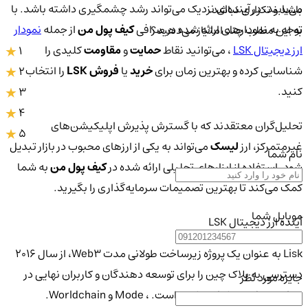
می‌یابند، در آینده‌ای نزدیک می‌تواند رشد چشمگیری داشته باشد. با
باشد و تکراری نباشد.
توجه به نمودارهای ارائه شده در صرافی
کیف پول من
از جمله
نمودار
به این مطلب چند امتیاز می‌دهید؟
ارز دیجیتال LSK
، می‌توانید نقاط
حمایت
و
مقاومت
کلیدی را
1
شناسایی کرده و بهترین زمان برای
خرید
یا
فروش LSK
را انتخاب
2
کنید.
3
4
تحلیل‌گران معتقدند که با گسترش پذیرش اپلیکیشن‌های
5
غیرمتمرکز، ارز
لیسک
می‌تواند به یکی از ارزهای محبوب در بازار تبدیل
نام شما
شود. استفاده از ابزارهای تحلیلی ارائه شده در
کیف پول من
به شما
کمک می‌کند تا بهترین تصمیمات سرمایه‌گذاری را بگیرید.
موبایل شما
آینده ارز دیجیتال LSK
Lisk به عنوان یک پروژه زیرساخت طولانی مدت Web3، از سال 2016
دسترسی به بلاک چین را برای توسعه دهندگان و کاربران نهایی در
جایزه مورد نظر
سراسر جهان دموکراتیزه کرده است. ، Mode و Worldchain.