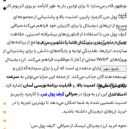
نوظهور قادر می‌سازد تا برای اولین بار به طور کارآمد بر روی اتریوم کار
کنند.
کیف پول من کارمزد پایین، امنیت بالا و پشتیبانی از مجموعه‌ای
وسیع از ارزهای دیجیتال را برای کاربران خود فراهم می‌کندصرافی
مزایا
کیف پول من با استفاده از فناوری‌های پیشرفته امنیتی، حفاظت
رویکرد متمرکز بر بنیان‌گذار Lisk یک اکوسیستم جامع از برنامه‌های
کامل از دارایی‌های دیجیتال شما را تضمین می‌کند
سازنده، ابزارها، نقدینگی اولیه و پایگاه‌های دانش را برای پشتیبانی از
0
پروژه‌های Web3 محلی از آغاز تا موفقیت فراهم می‌کند. ارز دیجیتال
0
لیسک
دارای مزایای متعددی است که آن را برای سرمایه‌گذاران و
پاسخ دهید
توسعه‌دهندگان جذاب می‌کند. از جمله این مزایا می‌توان به
سرعت
بالای تراکنش‌ها
،
امنیت بالا
، و
قابلیت برنامه‌نویسی آسان
اشاره کرد.
ابوالفضل خليلي
استفاده از این ارز به ویژه در
صرافی
کیف پول من
با کارمزد پایین و
11 ماه قبل
امنیت تضمین شده به شما امکان می‌دهد تا بهترین تجربه را در
خرید ارزهای دیجیتال داشته باشید.
نحوه خرید ارز دیجیتال لیسک از صرافی "کیف پول من"