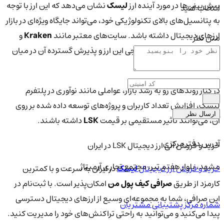
پیش‌بینی‌ها در مورد آینده ارز
لیسک
نشان می‌دهد که این ارز با توجه
انتخاب کنید
به پتانسیل‌های بالای تکنولوژیکی خود، می‌تواند جایگاه ویژه‌ای در بازار
ارزهای دیجیتال داشته باشد. سایت‌های معتبر مانند
Kraken
و
متن نظر
Coinbase
نیز به رشد تدریجی این ارز و پذیرش گسترده آن در میان
کاربران اشاره کرده‌اند.
در کنار روندهای رو به رشد بازار، عواملی مانند نوآوری در پلتفرم
لیسک، افزایش تعداد کاربران و پروژه‌های توسعه داده شده بر روی
ارسال نظر
آن، می‌توانند تأثیر مستقیمی بر قیمت
LSK
داشته باشند.
آدرس دفتر مرکزی
خرید و فروش آنی ارز دیجیتال LSK در ایران
مشهد، بلوار هفتم تیر، مجتمع تجاری آرمیتاژ
خرید و فروش ارز دیجیتال
لیسک
در ایران به سرعت و با کمترین
کارمزد از طریق
صرافی کیف پول من
امکان‌پذیر است. با ثبت‌نام در
این صرافی، شما به مجموعه‌ای وسیع از ارزهای دیجیتال دسترسی
شماره مرکز پشتیبانی مشتریان
پیدا می‌کنید و می‌توانید به راحتی تراکنش‌های خود را مدیریت کنید.