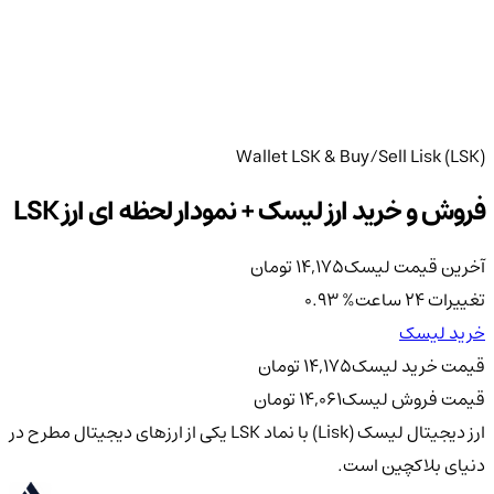
Wallet LSK & Buy/Sell Lisk (LSK)
فروش و خرید ارز لیسک + نمودار لحظه ای ارز LSK
آخرین قیمت لیسک
14,175
تومان
تغییرات 24 ساعت
%
0.93
خرید لیسک
قیمت خرید لیسک
14,175
تومان
قیمت فروش لیسک
14,061
تومان
ارز دیجیتال لیسک (Lisk) با نماد LSK یکی از ارزهای دیجیتال مطرح در
دنیای بلاکچین است.