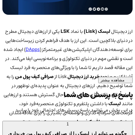
ارز دیجیتال
لیسک (Lisk)
با نماد
LSK
یکی از ارزهای دیجیتال مطرح
در دنیای بلاکچین است. این ارز با هدف فراهم کردن زیرساخت‌هایی
برای توسعه‌دهندگان اپلیکیشن‌های غیرمتمرکز (
DApps
) ایجاد شده
است و نقشی مهم در دنیای تکنولوژی و برنامه‌نویسی ایفا می‌کند. در
این مقاله قصد داریم تا شما را با ویژگی‌های منحصر به فرد لیسک
آشنا کنیم و نحوه
خرید ارز دیجیتال
Lisk از
صرافی کیف پول من
را به
مشاهده بیشتر
شما توضیح دهیم. ارزهای دیجیتال به عنوان پدیده‌ای نوظهور در
پاسخ به پرسش های شما
دنیای مالی و تکنولوژی، به سرعت در حال گسترش هستند و ارزهایی
مانند
لیسک
با داشتن پلتفرم و تکنولوژی منحصربه‌فرد خود،
در این بخش می‌توانید پاسخ پرسش‌های احتمالی خود را بیابید
فرصت‌های سرمایه‌گذاری و توسعه‌ای بسیاری را برای علاقه‌مندان
ایجاد کرده‌اند.
صرافی کیف پول من
به عنوان یکی از معتبرترین
1
پلتفرم‌ها برای خرید و فروش ارزهای دیجیتال، امکان
خرید Lisk
را با
چگونه می‌توانم ارز لیسک را از صرافی کیف پول من خریداری