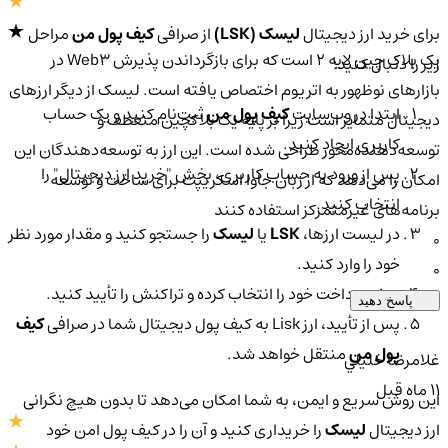
برای خرید ارز دیجیتال
لیسک (LSK)
از صرافی
کیف پول من
مراحل
یک بلاک چین لایه 2 است که برای بازگرداندن پذیرش Web3 در
زیر را دنبال کنید:
بازارهای نوظهور به اتریوم اختصاص یافته است. لیسک از دیگر ارزهای
ابتدا در وب‌سایت
کیف پول من
ثبت‌نام کنید و یک حساب
دیجیتال متمایز است زیرا بر پایه یک بلاکچین منعطف و
کاربری ایجاد کنید.
توسعه‌دهنده‌محور طراحی شده است. این ارز به توسعه‌دهندگان این
پس از ورود به حساب کاربری، بخش "خرید ارز دیجیتال" را
امکان را می‌دهد که از زبان جاوا اسکریپت برای ساخت و توسعه
انتخاب کنید.
برنامه‌های غیرمتمرکز استفاده کنند
در لیست ارزها،
LSK
یا
لیسک
را جستجو کنید و مقدار مورد نظر
0
خود را وارد کنید.
0
روش پرداخت خود را انتخاب کرده و تراکنش را تأیید کنید.
پاسخ دهید
پس از تأیید، ارز Lisk به کیف پول دیجیتال شما در صرافی
کیف
پول من
منتقل خواهد شد.
غلامرضا خليلي
11 ماه قبل
این روش سریع و ایمن، به شما امکان می‌دهد تا بدون هیچ نگرانی
ارز دیجیتال
لیسک
را خریداری کنید و آن را در کیف پول امن خود