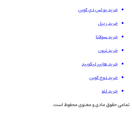
خرید یو اس دی کوین
خرید ریپل
خرید سولانا
خرید ترون
خرید هایپر لیکویید
خرید دوج کوین
خرید لئو
تمامی حقوق مادی و معنوی محفوظ است.