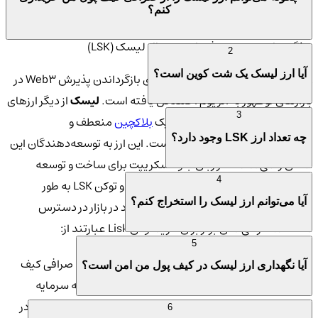
امنیت بالا و کارمزد پایین فراهم می‌کند.
کنم؟
ویژگی های منحصر به فرد ارز دیجیتال لیسک (LSK)
2
آیا ارز لیسک یک شت کوین است؟
Lisk یک بلاک چین لایه 2 است که برای بازگرداندن پذیرش Web3 در
بازارهای نوظهور به اتریوم اختصاص یافته است.
لیسک
از دیگر ارزهای
3
دیجیتال متمایز است زیرا بر پایه یک
بلاکچین
منعطف و
چه تعداد ارز LSK وجود دارد؟
توسعه‌دهنده‌محور طراحی شده است. این ارز به توسعه‌دهندگان این
امکان را می‌دهد که از زبان جاوا اسکریپت برای ساخت و توسعه
4
برنامه‌های غیرمتمرکز استفاده کنند. Lisk و توکن LSK به طور
آیا می‌توانم ارز لیسک را استخراج کنم؟
گسترده در محبوب ترین صرافی های موجود در بازار در دسترس
هستند. صرافی های برتر برای خرید توکن Lisk عبارتند از:
5
بایننس، کراکن، Upbit، هوبی، زوندا، Bitflyer و البته صرافی کیف
آیا نگهداری ارز لیسک در کیف پول من امن است؟
پول من. مهم است که این واقعیت را در نظر بگیریم که سرمایه
گذاری در کریپتو مانند هر سرمایه گذاری دیگری ریسک دارد. اگر در
6