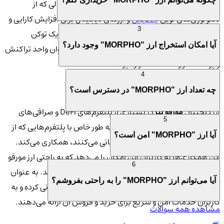
مزایای سیستم‌های مالی سنتی بهره‌مند شوند در حالی که از
تکنولوژی‌های نوین
بلاکچین
و ارزهای دیجیتال برای افزایش کارایی و
3
کاهش هزینه‌ها استفاده می‌کنند. این ارز به عنوان یک توکن
آیا امکان استخراج ارز "MORPHO" وجود دارد؟
کاربردی، می‌تواند در پلتفرم‌های مختلف DeFi به عنوان واحد تراکنش
و پرداخت مورد استفاده قرار گیرد.
4
🌍 پلتفرم‌های همکاری کننده با ارز MORPHO
چه تعداد ارز "MORPHO" در دسترس است؟
ارز دیجیتال
مورفو لبز
در بسیاری از پلتفرم‌های DeFi و صرافی‌های
5
معتبر در دسترس قرار دارد. این ارز به طور خاص با پلتفرم‌هایی که از
آیا ارز "MORPHO" امن است؟
پروتکل‌های مالی غیرمتمرکز پشتیبانی می‌کنند، همکاری می‌کند.
این همکاری‌ها به کاربران این امکان را می‌دهد که به راحتی ارز مورفو
6
را خریداری کرده و در معاملات مختلف از آن استفاده کنند. به عنوان
آیا می‌توانم ارز "MORPHO" را به راحتی بفروشم؟
مثال، پلتفرم‌هایی مانند کیف پول من از این ارز پشتیبانی کرده و به
کاربران خدمات امن و سریع برای خرید و فروش آن ارائه می‌دهند.
مشاهده همه سوالات