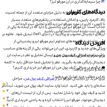
📈 چرا سرمایه‌گذاری در ارز مورفو لبز؟
دیدگاه‌های کاربران
سرمایه‌گذاری در
مورفو لبز
به دلیل مزایای متعدد آن از جمله امنیت
بالا، کارمزد پایین، و امکان استفاده در پلتفرم‌های متعدد بسیار
تا کنون 0 کاربر در مورد
مورفو لبز
دیدگاه و تحلیل ثبت کرده اند
جذاب است. ارز مورفو لبز این پتانسیل را دارد که در آینده به یکی از
نظری ثبت نشده است!
شما اولین باشید
ارزهای دیجیتال محبوب و پرکاربرد در دنیای DeFi تبدیل شود. علاوه بر
این، با توجه به توسعه‌های مداوم تیم مورفو لبز و پشتیبانی از
افزودن دیدگاه
ویژگی‌های جدید و کاربردی، این ارز می‌تواند یکی از گزینه‌های مناسب
با ثبت‌نام در صرافی کیف پول من و ارسال تحلیل و نظر در سایت ارز
برای سرمایه‌گذاری بلندمدت باشد.
دیجیتال رایگان هدیه بگیرید. نظر یا تحلیل شما حداقل باید ۱۰ کلمه
💼 چگونه در صرافی کیف پول من ارز مورفو لبز خریداری کنیم؟
باشد و تکراری نباشد.
به این مطلب چند امتیاز می‌دهید؟
برای خرید ارز دیجیتال مورفو لبز از
صرافی کیف پول من
، مراحل
1
ساده‌ای را باید طی کنید. ابتدا وارد سایت کیف پول من شوید، ثبت‌نام
2
کنید و کیف پول خود را شارژ نمایید. پس از آن، از لیست ارزهای
3
دیجیتال موجود، مورفو لبز را انتخاب کرده و به راحتی خریداری کنید.
4