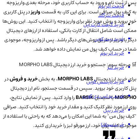
پس از ثبت نام و ورود به حساب کاربری خود، مرحله بعدی واریز وجه
قیمت اتریوم
به کیف پول صرافی است. برای این کار، به قسمت
واریز
در پنل کاربری
قیمت تترگلد
خود بروید و روش مورد نظر برای واریز وجه را انتخاب کنید. این روش‌ها
خرید گیفت کارت اپل
ممکن است شامل انتقال از کارت بانکی، استفاده از ارزهای دیجیتال
خرید بیت کوین
دیگر یا واریز از طریق روش‌های دیگر باشد. پس از واریز وجه، موجودی
شما در حساب کیف پول من نمایش داده خواهد شد.
خرید اتریوم
🛒 مرحله سوم: جستجو و خرید ارز دیجیتال MORPHO LABS
خرید تتر
برای خرید ارز دیجیتال
MORPHO LABS
، به بخش
خرید و فروش
در
خرید بایننس کوین
پنل کاربری خود بروید. سپس در قسمت جستجو، نام ارز دیجیتال
خرید یو اس دی کوین
MORPHO
یا سیمبل
BARSIK
را وارد کنید. پس از نمایش نتایج،
روی ارز مورد نظر کلیک کنید و مقدار خرید خود را انتخاب کنید. صرافی
خرید ریپل
"کیف پول من" به شما این امکان را می‌دهد که به راحتی با استفاده از
خرید سولانا
موجودی کیف پول خود، ارز مورفو لبز را خریداری کنید.
خرید ترون