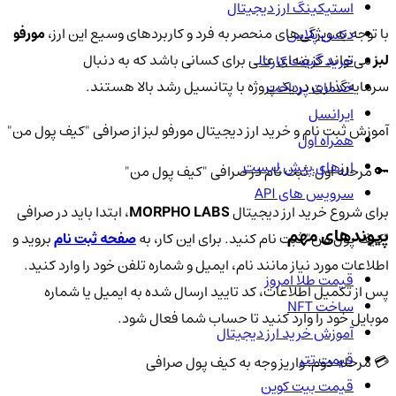
استیکینگ ارز دیجیتال
با توجه به ویژگی‌های منحصر به فرد و کاربردهای وسیع این ارز،
مورفو
دکس پلاس
لبز
می‌تواند گزینه‌ای عالی برای کسانی باشد که به دنبال
خرید گیفت کارت
سرمایه‌گذاری در یک پروژه با پتانسیل رشد بالا هستند.
خدمات پرداخت
ایرانسل
آموزش ثبت نام و خرید ارز دیجیتال مورفو لبز از صرافی "کیف پول من"
همراه اول
ارزهای پیش لیست
🔑 مرحله اول: ثبت نام در صرافی "کیف پول من"
سرویس های API
برای شروع خرید ارز دیجیتال
MORPHO LABS
، ابتدا باید در صرافی
پیوندهای مهم
"کیف پول من" ثبت نام کنید. برای این کار، به
صفحه ثبت نام
بروید و
اطلاعات مورد نیاز مانند نام، ایمیل و شماره تلفن خود را وارد کنید.
قیمت طلا امروز
پس از تکمیل اطلاعات، کد تایید ارسال شده به ایمیل یا شماره
ساخت NFT
موبایل خود را وارد کنید تا حساب شما فعال شود.
آموزش خرید ارز دیجیتال
قیمت تتر
💳 مرحله دوم: واریز وجه به کیف پول صرافی
قیمت بیت کوین