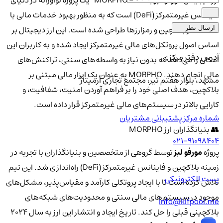
ارز دیجیتال
مورفو لبز
با نماد "MORPHO" یک پروژه نوآورانه در دنیای
فاینانس غیرمتمرکز (DeFi) است که به منظور بهبود خدمات مالی با
استفاده از بلاکچین و رمزارزها طراحی شده است. این ارز دیجیتال بر
ارسال نظر
اساس اصول پروتکل‌های مالی غیرمتمرکز ایجاد شده و به کاربران این
آدرس دفتر مرکزی
امکان را می‌دهد که بدون نیاز به واسطه‌های سنتی، تراکنش‌های
مالی انجام دهند. MORPHO به عنوان یک ابزار مالی مبتنی بر
مشهد، بلوار هفتم تیر، مجتمع تجاری آرمیتاژ
بلاکچین، هدف اصلی خود را بر فراهم آوردن امنیت، شفافیت، و
کارایی بالاتر در سیستم‌های مالی غیرمتمرکز قرار داده است.
شماره مرکز پشتیبانی مشتریان
👥 بنیانگذاران ارز MORPHO
021-91098404
پروژه
مورفو لبز
توسط گروهی از متخصصین و بنیانگذاران با تجربه در
زمینه بلاکچین و فاینانس غیرمتمرکز (DeFi) راه‌اندازی شد. این تیم
پست الکترونیکی
تلاش کرده است تا با ایجاد پروتکلی کارآمد و مقیاس‌پذیر، مشکل‌های
موجود در سیستم‌های مالی سنتی و محدودیت‌های شبکه‌های
info@kifpool.me
بلاکچینی قبلی را حل کند. تاریخ ایجاد و انتشار این ارز به سال 2024