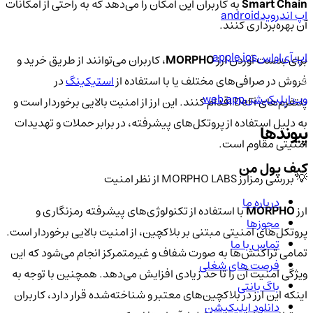
Smart Chain
به کاربران این امکان را می‌دهد که به راحتی از امکانات
اپ اندروید
android
آن بهره‌برداری کنند.
اپ آی‌او‌اس
apple ios
برای بدست آوردن ارز
MORPHO
، کاربران می‌توانند از طریق خرید و
فروش در صرافی‌های مختلف یا با استفاده از
استیکینگ
در
وب اپلیکیشن
web app
پلتفرم‌های DeFi اقدام کنند. این ارز از امنیت بالایی برخوردار است و
به دلیل استفاده از پروتکل‌های پیشرفته، در برابر حملات و تهدیدات
پیوندها
امنیتی مقاوم است.
کیف پول من
💡 بررسی رمزارز MORPHO LABS از نظر امنیت
درباره ما
ارز
MORPHO
با استفاده از تکنولوژی‌های پیشرفته رمزنگاری و
مجوزها
پروتکل‌های امنیتی مبتنی بر بلاکچین، از امنیت بالایی برخوردار است.
تماس با ما
تمامی تراکنش‌ها به صورت شفاف و غیرمتمرکز انجام می‌شود که این
فرصت های شغلی
ویژگی امنیت آن را تا حد زیادی افزایش می‌دهد. همچنین با توجه به
باگ بانتی
اینکه این ارز در بلاکچین‌های معتبر و شناخته‌شده قرار دارد، کاربران
دانلود اپلیکیشن