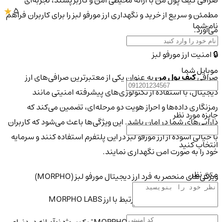
صرافی کیف پول من با ارائه محیطی امن و کاربرپسند، تجربه‌ای
5
مطمئن و سریع از خرید و نگهداری ارز مورفو لبز را برای کاربران فراهم
نام شما
می‌آورد.
🔒 امنیت ارز مورفو لبز
موبایل شما
صرافی
کیف پول من
به عنوان یکی از معتبرترین صرافی‌های ارز
دیجیتال، با استفاده از تکنولوژی‌های پیشرفته امنیتی مانند
رمزنگاری داده‌ها و احراز هویت دو مرحله‌ای، تضمین می‌کند که
جایزه مورد نظر
دارایی‌های شما در امان باشد. این ویژگی‌ها باعث می‌شود که کاربران
با خیالی آسوده از ارز مورفو لبز در این پلتفرم استفاده کنند و سرمایه
انتخاب کنید
خود را به صورت امن نگهداری نمایند.
متن نظر
ویژگی‌های منحصر به فرد ارز دیجیتال مورفو لبز (MORPHO)
🔑 تعاریف و مفاهیم پایه مرتبط با ارز MORPHO LABS