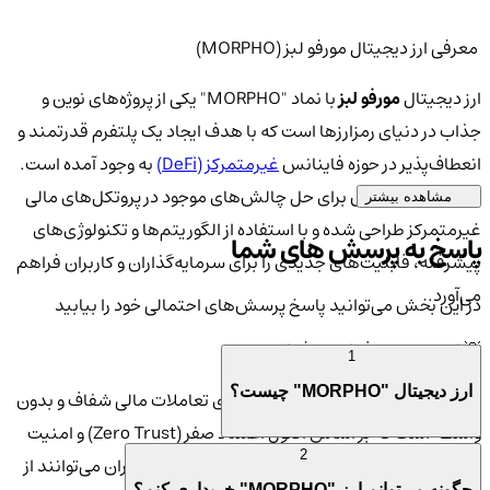
معرفی ارز دیجیتال مورفو لبز (MORPHO)
ارز دیجیتال
مورفو لبز
با نماد "MORPHO" یکی از پروژه‌های نوین و
جذاب در دنیای رمزارزها است که با هدف ایجاد یک پلتفرم قدرتمند و
انعطاف‌پذیر در حوزه فاینانس
غیرمتمرکز (DeFi)
به وجود آمده است.
این ارز به طور خاص برای حل چالش‌های موجود در پروتکل‌های مالی
مشاهده بیشتر
غیرمتمرکز طراحی شده و با استفاده از الگوریتم‌ها و تکنولوژی‌های
پاسخ به پرسش های شما
پیشرفته، قابلیت‌های جدیدی را برای سرمایه‌گذاران و کاربران فراهم
می‌آورد.
در این بخش می‌توانید پاسخ پرسش‌های احتمالی خود را بیابید
💡 اهمیت و هدف ارز مورفو لبز
1
ارز دیجیتال "MORPHO" چیست؟
هدف اصلی
مورفو لبز
ایجاد بستری برای تعاملات مالی شفاف و بدون
واسطه است که بر اساس اصول اعتماد صفر (Zero Trust) و امنیت
2
بالا بنا شده باشد. با استفاده از این ارز دیجیتال، کاربران می‌توانند از
چگونه می‌توانم ارز "MORPHO" خریداری کنم؟