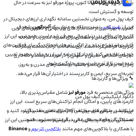
بازمی‌گردد و از آن زمان تا کنون، پروژه مورفو لبز به سرعت در حال
توسعه و گسترش است.
کیف‌ پول من، به‌عنوان نخستین سامانه نگهداری ارزهای دیجیتال در
این ارز
شت کوین
نیست، بلکه به عنوان یک
آلت کوین
با هدف
کشور، با بهره‌گیری از استانداردهای روز جهانی و فناوری‌های نوین
کاربردهای واقعی در دنیای مالی معرفی شده است. همچنین، این ارز
امنیتی، بستری امن و مطمئن برای ذخیره، مدیریت و مبادله
قابلیت استخراج ندارد و از الگوریتم‌های اجماع دیگر برای فعالیت‌های
رمزارزها فراهم کرده است. این سامانه با ارائه خدمات پیشرفته،
خود استفاده می‌کند. تعداد کل عرضه این ارز به مقدار محدود تعیین
نیازهای اشخاص حقیقی و حقوقی را در حوزه دادوستد و نگه‌داری
شده است تا از تورم غیرضروری جلوگیری شود.
رمزارزها برطرف می‌کند و با تکیه بر ساختارهای مدرن و به‌روز،
تجربه‌ای سریع، ایمن و کاربرپسند در اختیار آن‌ها قرار می‌دهد.
🔧 ویژگی‌ها و کاربردها
ویژگی‌های منحصر به فرد
مورفو لبز
شامل مقیاس‌پذیری بالا،
دانلود اپلیکیشن کیف‌ پول من
کارمزدهای پایین، و امکان انجام تراکنش‌های سریع است. این ارز
اپلیکیشن صرافی کیف پول من را از مارکت‌های معتبر دانلود کنید و
می‌تواند در پلتفرم‌های مختلف DeFi برای تامین نقدینگی،
به‌سادگی ارزهای دیجیتال را خرید، فروش و مدیریت کنید.
استیکینگ، و فعالیت‌های مالی دیگر استفاده شود. همچنین این ارز
با همکاری با بلاکچین‌های مهم مانند
بلاکچین اتریوم
و
Binance