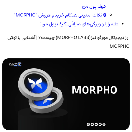
کیف پول من
🔒 نکات امنیتی هنگام خرید و فروش "MORPHO"
✨ مزایا و ویژگی‌های صرافی "کیف پول من"
ارز دیجیتال مورفو لبز(MORPHO LABS) چیست؟ | آشنایی با توکن
MORPHO