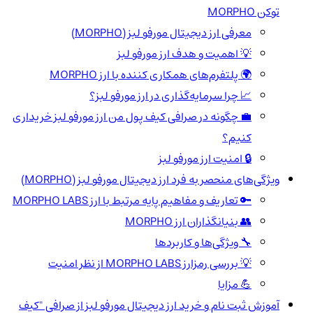
توکن MORPHO
معرفی ارز دیجیتال مورفو لبز (MORPHO)
💡 اهمیت و هدف ارز مورفو لبز
🌍 پلتفرم‌های همکاری کننده با ارز MORPHO
📈 چرا سرمایه‌گذاری در ارز مورفو لبز؟
💼 چگونه در صرافی کیف پول من ارز مورفو لبز خریداری
کنیم؟
🔒 امنیت ارز مورفو لبز
ویژگی‌های منحصر به فرد ارز دیجیتال مورفو لبز (MORPHO)
🔑 تعاریف و مفاهیم پایه مرتبط با ارز MORPHO LABS
👥 بنیانگذاران ارز MORPHO
🔧 ویژگی‌ها و کاربردها
💡 بررسی رمزارز MORPHO LABS از نظر امنیت
💪 مزایا
آموزش ثبت نام و خرید ارز دیجیتال مورفو لبز از صرافی "کیف