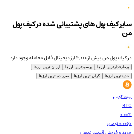
سایر کیف پول های پشتیبانی شده در کیف پول
من
در کیف پول من بیش از ۳,۰۰۰ ارز دیجیتال قابل معامله وجود دارد
پرطرفدارترین ارزها
پرسودترین ارزها
ارزان ترین ارزها
جدیدترین ارزها
گران ترین ارزها
ضرر ده ترین ارزها
بیت کوین
اتر
TH
BTC
00%
0.00%
0 تومان
0.00$
0 تومان
0$
خرید و فروش
قیمت
نمودار
خر