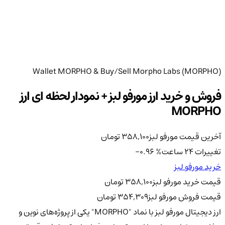
Wallet MORPHO & Buy/Sell Morpho Labs (MORPHO)
فروش و خرید ارز مورفو لبز + نمودار لحظه ای ارز
MORPHO
آخرین قیمت مورفو لبز
358,100
تومان
تغییرات 24 ساعت
%
-0.96
خرید مورفو لبز
قیمت خرید مورفو لبز
358,100
تومان
قیمت فروش مورفو لبز
354,309
تومان
ارز دیجیتال مورفو لبز با نماد "MORPHO" یکی از پروژه‌های نوین و