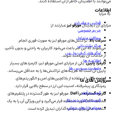
می‌توانند با اطمینان خاطر از آن استفاده کنند.
اطلاعات
💪 مزایا
قوانین و مقررات
مزایای ارز دیجیتال
مورفو لبز
عبارتند از:
حریم خصوصی
سوالات متداول
سرعت بالا
: تراکنش‌های مورفو لبز به صورت فوری انجام
مرکز پشتیبانی
می‌شوند که این امر باعث می‌شود کاربران به راحتی و بدون تأخیر،
لوگو های کیف پول من
از خدمات آن بهره‌مند شوند.
اطلاعیه ها
کارمزد پایین
: یکی از مزایای اصلی مورفو لبز، کارمزدهای بسیار
وضعیت سرویس ها
پایین آن است که هزینه‌های تراکنش‌ها را به حداقل می‌رساند.
امنیت بالا
: با استفاده از بلاکچین‌های امن و الگوریتم‌های
سرویس های ما
رمزنگاری پیشرفته، امنیت این ارز در سطح بالایی قرار دارد.
کسب درآمد
کاربرد گسترده در DeFi
: مورفو لبز به طور گسترده در پلتفرم‌های
قیمت ارزهای دیجیتال
مختلف DeFi مورد استفاده قرار می‌گیرد و این ویژگی آن را به یک
سهام بازارهای جهانی
انتخاب عالی برای سرمایه‌گذاران تبدیل کرده است.