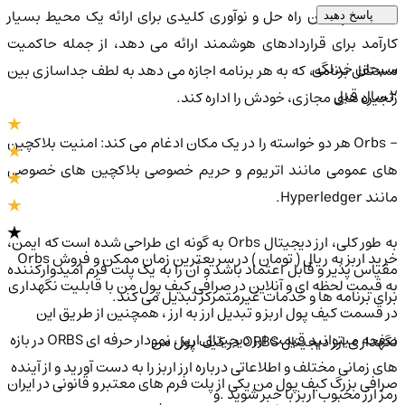
- Orbs چندین راه حل و نوآوری کلیدی برای ارائه یک محیط بسیار
پاسخ دهید
کارآمد برای قراردادهای هوشمند ارائه می دهد، از جمله حاکمیت
سبحان خدنگی
مستقل برنامه، که به هر برنامه اجازه می دهد به لطف جداسازی بین
2 سال قبل
زنجیره های مجازی، خودش را اداره کند.
- Orbs هر دو خواسته را در یک مکان ادغام می کند: امنیت بلاکچین
های عمومی مانند اتریوم و حریم خصوصی بلاکچین های خصوصی
مانند Hyperledger.
به طور کلی، ارز دیجیتال Orbs به گونه ای طراحی شده است که ایمن،
خرید اربز به ریال ( تومان ) در سریعترین زمان ممکن و فروش Orbs
مقیاس پذیر و قابل اعتماد باشد و آن را به یک پلت فرم امیدوارکننده
به قیمت لحظه ای و آنلاین در صرافی کیف پول من با قابلیت نگهداری
برای برنامه ها و خدمات غیرمتمرکز تبدیل می کند.
در قسمت کیف پول اربز و تبدیل ارز به ارز ، همچنین از طریق این
صفحه میتوانید قیمت ارز دیجیتال اربز ، نمودار حرفه ای ORBS در بازه
نگهداری ارز دیجیتال ORBS در کیف پول من
های زمانی مختلف و اطلاعاتی درباره ارز اربز را به دست آورید و از آینده
صرافی بزرگ کیف پول من یکی از پلت فرم های معتبر و قانونی در ایران
رمز ارز محبوب اربز با خبر شوید .و