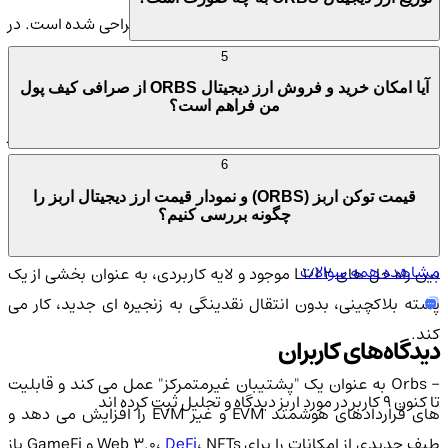
ارز رمزنگاری Orbs برای ایمنی و قابلیت اعتماد طراحی شده است. در
اینجا چند نکته کلیدی در مورد امنیت ارز دیجیتال Orbs آورده شده
5
است:
آیا امکان خرید و فروش ارز دیجیتال ORBS از صرافی کیف پول
من فراهم است؟
- اربز یک زیرساخت بلاکچین عمومی است که توسط یک شبکه ایمن از
تایید کننده های غیرمتمرکز با استفاده از اجماع اثبات سهام (PoS)
6
اجرا می شود.
قیمت توکن اربز (ORBS) و نمودار قیمت ارز دیجیتال اربز را
چگونه بررسی کنیم؟
- Orbs به عنوان یک لایه اجرایی غیرمتمرکز مجزا تنظیم می شود که
مشاهده همه سوالات
بین راه حل های L1/L2 موجود و لایه کاربردی، به عنوان بخشی از یک
پشته بلاکچینی، بدون انتقال نقدینگی به زنجیره ای جدید، کار می
کند.
دیدگاه‌های کاربران
- Orbs به عنوان یک "پشتیبان غیرمتمرکز" عمل می کند و قابلیت
تا کنون 9 کاربر در مورد
اربز
دیدگاه و تحلیل ثبت کرده اند
های قراردادهای هوشمند EVM و غیر EVM را افزایش می دهد و
یف جدیدی از امکانات را برای Web 3.0،
DeFi
، NFTs و GameFi باز