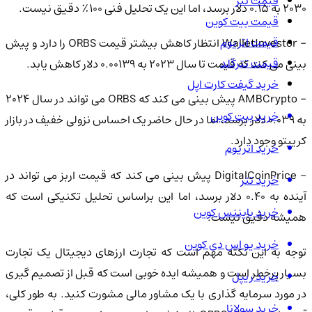
قیمت تتر
2030 به 0.15 دلار برسد، اما این یک تحلیل فنی 100٪ دقیق نیست.
قیمت بیت کوین
قیمت اتریوم
- WalletInvestor انتظار کاهش بیشتر قیمت ORBS را دارد و پیش
قیمت تترگلد
بینی می کند که قیمت تا سال 2023 به 0.00139 دلار کاهش یابد.
خرید گیفت کارت اپل
- AMBCrypto پیش بینی می کند که ORBS می تواند در سال 2024
خرید بیت کوین
به 0.039 دلار برسد، اما در حال حاضر یک احساس نزولی خفیف در بازار
کریپتو وجود دارد.
خرید اتریوم
- DigitalCoinPrice پیش بینی می کند که قیمت اربز می تواند در
خرید تتر
آینده به 0.40 دلار برسد، اما این براساس تحلیل تکنیکی است که
خرید بایننس کوین
همیشه دقیق نیست.
خرید یو اس دی کوین
توجه به این نکته مهم است که تجارت ارزهای دیجیتال یک تجارت
بسیار پرخطر است و همیشه ایده خوبی است که قبل از تصمیم گیری
خرید ریپل
در مورد سرمایه گذاری با یک مشاور مالی مشورت کنید. به طور کلی،
خرید سولانا