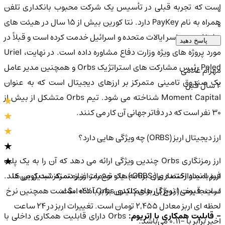
است که تجربه قبلی در تأسیس یک شرکت محبوب بانکداری تلفن
0
همراه به نام PayKey دارد. نتا کورین بیش از 15 سال در هیئت های
0
مختلف در سراسر ایالات متحده و اسرائیل خدمت کرده است و قبلاً در
پاسخ دهید
مورد پروژه های ویژه وزارت دفاع مشاوره داده است. در نهایت، Uriel
Peled رئیس مشارکت های استراتژیک Orbs و همچنین مدیر عامل
مهرام غلامی
یک صندوق تامینی متمرکز بر ارزهای دیجیتال است که به عنوان
2 سال قبل
Moment Capital شناخته می شود. تیم Orbs متشکل از بیش از
30 نفر است که در دفاتر جهانی آن کار می کنند.
ارز دیجیتال اربز (ORBS) چه ویژگی هایی دارد؟
ارز رمزنگاری Orbs چندین ویژگی ارائه می دهد که آن را به یک پلت
اربز با نماد اختصاری ( ORBS )، یک نوع رمز ارز از دسته شت کوین ها
فرم امیدوارکننده برای برنامه ها و خدمات غیرمتمرکز تبدیل می کند.
است. قیمت ( نرخ ) اربز هم اکنون برابر با 0.042$ است همچنین نرخ
در اینجا برخی از ویژگی های کلیدی Orbs آمده است:
لحظه ای اربز معادل 2,455 تومان است. تغییرات اربز در ۲۴ ساعت
- قابلیت همکاری با اتریوم:
Orbs دارای قابلیت همکاری داخلی با
اخیر برابر با -0.11 می‌باشد.