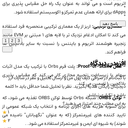
اتریوم است و می تواند به عنوان یک راه حل مقیاس پذیری برای
0
dApps برای ارائه همان عدم تمرکز و اکوسیستم استفاده شود.
0
پاسخ دهید
 معماری ترکیبی:
اربز از یک معماری ترکیبی منحصربه فرد استفاده
می کند تا امکان ادغام نزدیک تر با لایه های 1 مبتنی بر EVM مانند
1
2
3
زنجیره هوشمند اتریوم و بایننس را نسبت به سایر بلاکچین ها
فراهم کند.
افزودن دیدگاه
 مدل Proof-of-Stake:
پلت فرم Orbs با ترکیب یک مدل اثبات
سهام با زیرساخت زنجیره مجازی کار می کند که مقیاس پذیری
با ثبت‌نام در صرافی کیف پول من و ارسال تحلیل و نظر در سایت ارز
بلاکچین را تضمین می کند.
دیجیتال رایگان هدیه بگیرید. نظر یا تحلیل شما حداقل باید ۱۰ کلمه
باشد و تکراری نباشد.
 توکن ORBS:
شبکه Orbs توسط توکن ORBS تغذیه می شود، که
به این مطلب چند امتیاز می‌دهید؟
برای تسویه هزینه های اجرای برنامه و انتخاب یک شبکه عمومی از
1
تایید کننده های غیرمتمرکز (که به عنوان “نگهبانان” نامیده می
2
شوند) به شیوه ای ایمن و غیرمتمرکز استفاده می شود. .