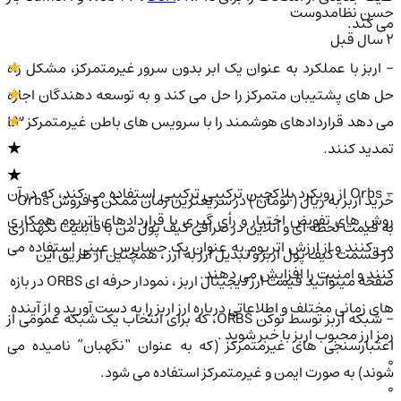
حسن نظامدوست
می کند.
2 سال قبل
- اربز با عملکرد به عنوان یک ابر بدون سرور غیرمتمرکز، مشکل راه
حل های پشتیبان متمرکز را حل می کند و به توسعه دهندگان اجازه
می دهد قراردادهای هوشمند را با سرویس های باطن غیرمتمرکز L3
تمدید کنند.
- Orbs از رویکرد بلاکچین ترکیبی ترکیبی استفاده می کند، که در آن
خرید اربز به ریال ( تومان ) در سریعترین زمان ممکن و فروش Orbs
روش های تفویض اختیار و رأی گیری با قراردادهای اتریوم همکاری
به قیمت لحظه ای و آنلاین در صرافی کیف پول من با قابلیت نگهداری
می کنند و از ارزش اتریوم به عنوان یک حسابرس عینی استفاده می
در قسمت کیف پول اربز و تبدیل ارز به ارز ، همچنین از طریق این
کنند و امنیت را افزایش می دهند.
صفحه میتوانید قیمت ارز دیجیتال اربز ، نمودار حرفه ای ORBS در بازه
های زمانی مختلف و اطلاعاتی درباره ارز اربز را به دست آورید و از آینده
- شبکه اربز توسط توکن ORBS، که برای انتخاب یک شبکه عمومی از
رمز ارز محبوب اربز با خبر شوید .
اعتبارسنجی های غیرمتمرکز (که به عنوان “نگهبان” نامیده می
0
شوند) به صورت ایمن و غیرمتمرکز استفاده می شود.
0