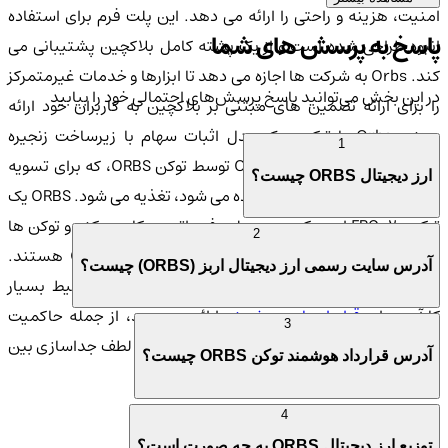
امنیت، هزینه و راحتی را ارائه می دهد. این پلت فرم برای استفاده
پاسخ به پرسش های شما
انبوه طراحی شده است و از یک پشته کامل بلاکچین پشتیبانی می
کند. Orbs به شرکت ها اجازه می دهد تا ابزارها و خدمات غیرمتمرکز
در این بخش می‌توانید پاسخ پرسش‌های احتمالی خود را بیابید
را برای ارائه تضمین های مبتنی بر بلاکچین به کاربران خود ارائه
دهند. Orbs با ترکیب یک مدل اثبات سهام با زیرساخت زنجیره
1
مجازی کار می کند. شبکه Orbs توسط توکن ORBS، که برای تسویه
ارز دیجیتال ORBS چیست؟
هزینه های اجرای برنامه استفاده می شود، تغذیه می شود. ORBS یک
توکن ERC-20 است که بر روی پلت فرم اتریوم کار می کند و توکن ها
2
ابزار اصلی پرداخت برای تمام خدمات در پلت فرم Orbs هستند.
آدرس سایت رسمی ارز دیجیتال اربز (ORBS) چیست؟
Orbs چندین راه حل و نوآوری کلیدی برای ارائه یک محیط بسیار
ارآمد برای
قراردادهای هوشمند
ارائه می دهد، از جمله حاکمیت
3
مستقل برنامه، که به هر برنامه اجازه می دهد به لطف جداسازی بین
آدرس قرارداد هوشمند توکن ORBS چیست؟
زنجیره های مجازی، خودش را اداره کند.
4
ارز دیجیتال ORBS از نظر امنیتی چگونه است؟
توزیع ارز دیجیتال ORBS به چه صورت است؟