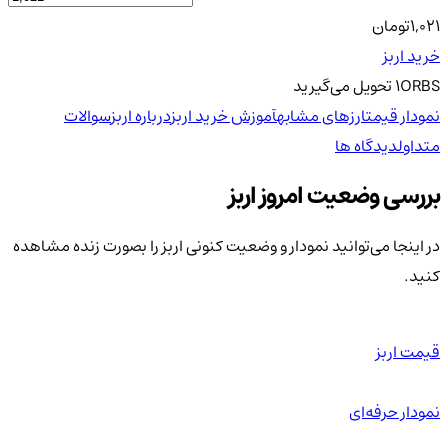
1,021
تومان
خرید اربز
ORBS
1
تحویل
می‌گیرید
نمودار قیمت
ارزهای مشابه
آموزش خرید اربز
درباره اربز
سوالات
متداول
دیدگاه ها
بررسی وضعیت امروز اربز
در اینجا می‌توانید نمودار و وضعیت کنونی اربز را بصورت زنده مشاهده
کنید.
قیمت اربز
نمودار حرفه‌ای