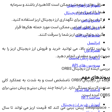
صرافی های غیرمعتبر ممکن است کلاهبردار باشند و سرمایه
سهام بازارهای جهانی
شما را از بین ببرند.
استیکینگ ارز دیجیتال
از کیف پول من برای نگهداری ارز دیجیتال اربز استفاده کنید.
دکس پلاس
کیف پول های غیرامن ممکن است مورد حمله هکرها قرار
خرید گیفت کارت
بگیرند و توکن های اربز شما را سرقت کنند.
خدمات پرداخت
ایرانسل
با رعایت نکات بالا، می توانید خرید و فروش ارز دیجیتال اربز را به
همراه اول
صورت ایمن و مطمئن انجام دهید.
ارزهای پیش لیست
سرویس های API
بررسی آینده ارز دیجیتال ORBS
پیوندهای مهم
آینده ارز دیجیتال ORBS نامشخص است و به شدت به عملکرد کلی
صنعت کریپتو بستگی دارد. در اینجا چند پیش بینی و پیش بینی برای
قیمت طلا امروز
ORBS آمده است:
ساخت NFT
آموزش خرید ارز دیجیتال
- SwapSpace پیش بینی می کند که قیمت اربز می تواند تا سال