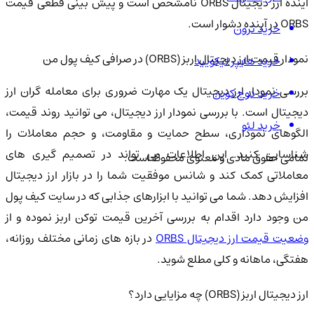
آینده ارز دیجیتال ORBS نامشخص است و پیش بینی قطعی قیمت
ORBS در آینده دشوار است.
خرید ترون
نمودار قیمت ارز دیجیتال اربز (ORBS) در صرافی کیف پول من
خرید هایپر لیکویید
بررسی نمودار ارز دیجیتال یک مهارت ضروری برای معامله گران ارز
خرید دوج کوین
دیجیتال است. با بررسی نمودار ارز دیجیتال، می توانید روند قیمت،
خرید لئو
الگوهای نموداری، سطح حمایت و مقاومت، و حجم معاملات را
شناسایی کنید. این اطلاعات می تواند در تصمیم گیری های
تمامی حقوق مادی و معنوی محفوظ است.
معاملاتی کمک کند و شانس موفقیت شما را در بازار ارز دیجیتال
افزایش دهد. شما می توانید با ابزارهای جذابی که در سایت کیف پول
من وجود دارد اقدام به بررسی آخرین قیمت توکن اربز نموده و از
ضعیت قیمت ارز دیجیتال ORBS
در بازه های زمانی مختلف روزانه،
هفتگی، ماهانه و کلی مطلع شوید.
ارز دیجیتال اربز (ORBS) چه مزایایی دارد؟