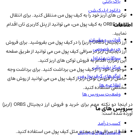
باگ بانتی
دانلود اپلیکیشن
توکن های اربز خود را به کیف پول من منتقل کنید. برای انتقال
اطلاعات
رمزارز ORBS به کیف پول من، می توانید از پنل کاربری تان اقدام
نمایید.
قوانین و مقررات
ارز دیجیتال ORBS (اربز) را در کیف پول من بفروشید. برای فروش
حریم خصوصی
ارز دیجیتال اربز در صرافی کیف پول من می توانید از طریق صفحه
سوالات متداول
این رمزارز، اقدام به فروش توکن های اربز کنید.
مرکز پشتیبانی
موجودی خود را از کیف پول من برداشت کنید. برای برداشت وجه
لوگو های کیف پول من
حاصل از فروش توکن اربز از کیف پول من می توانید از روش های
اطلاعیه ها
مختلفی استفاده کنید.
وضعیت سرویس ها
در اینجا دو نکته مهم برای خرید و فروش ارز دیجیتال ORBS (اربز)
سرویس های ما
آورده شده است:
کسب درآمد
فقط از صرافی های معتبر مثل کیف پول من استفاده کنید.
قیمت ارزهای دیجیتال