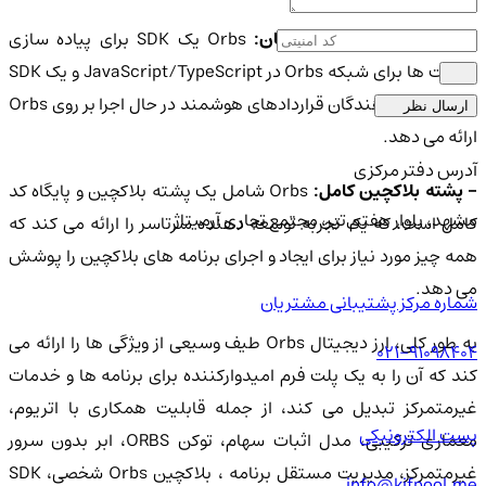
 SDK برای توسعه دهندگان:
Orbs یک SDK برای پیاده سازی
کلاینت ها برای شبکه Orbs در JavaScript/TypeScript و یک SDK
برای توسعه دهندگان قراردادهای هوشمند در حال اجرا بر روی Orbs
ارسال نظر
ارائه می دهد.
آدرس دفتر مرکزی
 پشته بلاکچین کامل:
Orbs شامل یک پشته بلاکچین و پایگاه کد
مشهد، بلوار هفتم تیر، مجتمع تجاری آرمیتاژ
کامل است، که یک تجربه توسعه دهنده سرتاسر را ارائه می کند که
همه چیز مورد نیاز برای ایجاد و اجرای برنامه های بلاکچین را پوشش
می دهد.
شماره مرکز پشتیبانی مشتریان
به طور کلی، ارز دیجیتال Orbs طیف وسیعی از ویژگی ها را ارائه می
021-91098404
کند که آن را به یک پلت فرم امیدوارکننده برای برنامه ها و خدمات
غیرمتمرکز تبدیل می کند، از جمله قابلیت همکاری با اتریوم،
پست الکترونیکی
معماری ترکیبی، مدل اثبات سهام، توکن ORBS، ابر بدون سرور
غیرمتمرکز، مدیریت مستقل برنامه ، بلاکچین Orbs شخصی، SDK
info@kifpool.me