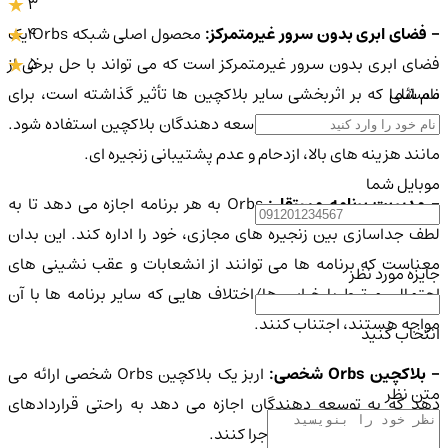
3
4
 فضای ابری بدون سرور غیرمتمرکز:
محصول اصلی شبکه Orbs یک
5
فضای ابری بدون سرور غیرمتمرکز است که می تواند با حل برخی از
نام شما
مسائلی که بر اثربخشی سایر بلاکچین ها تأثیر گذاشته است، برای
ارائه یک تجربه ایده آل برای توسعه دهندگان بلاکچین استفاده شود.
مانند هزینه های بالا، ازدحام و عدم پشتیبانی زنجیره ای.
موبایل شما
 مدیریت برنامه مستقل:
Orbs به هر برنامه اجازه می دهد تا به
لطف جداسازی بین زنجیره های مجازی، خود را اداره کند. این بدان
معناست که برنامه ها می توانند از انشعابات و عقب نشینی های
جایزه مورد نظر
احتمالی مرتبط با خرابی ها/اختلاف هایی که سایر برنامه ها با آن
مواجه هستند، اجتناب کنند.
انتخاب کنید
 بلاکچین Orbs شخصی:
اربز یک بلاکچین Orbs شخصی ارائه می
متن نظر
دهد که به توسعه دهندگان اجازه می دهد به راحتی قراردادهای
هوشمند را آزمایش، اجرا و اجرا کنند.