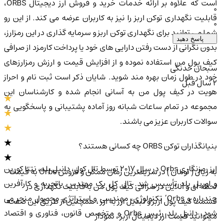
است که علاوه بر ارائه خدمات خرید و فروش ارز دیجیتال ORBS،
0
قابلیت نگهداری توکن اربز را نیز به کاربران عرضه می کند. از این رو
0
شما می توانید برای نگهداری توکن اربز و سرمایه گذاری در این رمزارز،
پاسخ دهید
بدون نگرانی از دست رفتن دارایی های خود یا پرداخت کارمزد از صرافی
کیف پول من استفاده نموده و از افزایش قیمت و ارزش رمزارزهای
سبحان خدنگی
خود در طول زمان بهره مند شوید. شایان ذکر است ثبت نام و احراز
2 سال قبل
هویت در کیف پول من به آسانی انجام شده و کارشناسان این
مجموعه در تمام ساعات شبانه روز آماده پشتیبانی و پاسخگویی به
سوالات کاربران عزیز می باشند.
بنیانگذاران توکن ORBS چه کسانی هستند؟
ارز رمزنگاری Orbs در سال 2017 توسط تال کول، دانیل پلد، نتتا کورین
به ریال ( تومان ) در سریعترین زمان ممکن و فروش Orbs به قیمت
و اوریل پلد تأسیس شد. تال کل یک مهندس باتجربه و کارآفرین
لحظه ای و آنلاین در صرافی کیف پول من با قابلیت نگهداری در
چندباره و Orbs’ تکنولوژی، مهندسی و استراتژی محصول منجر می
قسمت کیف پول اربز و تبدیل ارز به ارز ، همچنین از طریق این صفحه
شود. دانیل پلد رئیس Orbs و متخصص قانون، فناوری و اقتصاد
میتوانید قیمت ارز دیجیتال اربز ، نمودار