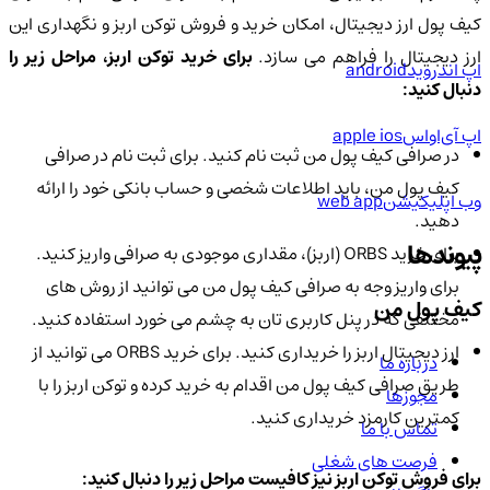
کیف پول ارز دیجیتال، امکان خرید و فروش توکن اربز و نگهداری این
ارز دیجیتال را فراهم می سازد.
برای خرید توکن اربز، مراحل زیر را
اپ اندروید
android
دنبال کنید:
اپ آی‌او‌اس
apple ios
در صرافی کیف پول من ثبت نام کنید. برای ثبت نام در صرافی
کیف پول من، باید اطلاعات شخصی و حساب بانکی خود را ارائه
وب اپلیکیشن
web app
دهید.
پیوندها
برای خرید ORBS (اربز)، مقداری موجودی به صرافی واریز کنید.
برای واریز وجه به صرافی کیف پول من می توانید از روش های
کیف پول من
مختلفی که در پنل کاربری تان به چشم می خورد استفاده کنید.
ارز دیجیتال اربز را خریداری کنید. برای خرید ORBS می توانید از
درباره ما
طریق صرافی کیف پول من اقدام به خرید کرده و توکن اربز را با
مجوزها
کمترین کارمزد خریداری کنید.
تماس با ما
فرصت های شغلی
برای فروش توکن اربز نیز کافیست مراحل زیر را دنبال کنید: