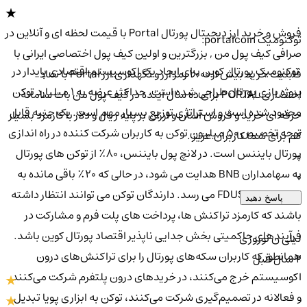
فروش و خرید ارز دیجیتال پورتال Portal با قیمت لحظه ای و آنلاین در
توکنومیک portalcoin:
صرافی کیف پول من , بزرگترین و اولین کیف پول اختصاصی ایرانی با
توکنومیک پورتال کوین برای ایجاد یک اکوسیستم اقتصادی پایدار در
قابلیت خرید بیش از 2000 رمز ارز و نگهداری ارز Portal با نماد
پروژه بازی پورتال طراحی شده است. حداکثر عرضه به 1 میلیارد توکن
اختصاری PORTAL برای ده سال آینده در کیف پول من بات سامانه
محدود شده است و استراتژی توزیع بسیار مهم است. یک جنبه قابل
حرفه ای خرید و فروش آسان و ارزان بر پایه ریال و دلار با کارمزد بسیار
توجه تخصیص 50 میلیون توکن به کاربران شرکت کننده در راه اندازی
کم برای شما کاربران عزیز .
پورتال بایننس است. در لانچ پول بایننس، 80٪ از توکن های پورتال
0
به سهامداران BNB هدایت می شود، در حالی که 20٪ باقی مانده به
0
سهامداران FDUSD می رسد. دارندگان توکن می توانند انتظار داشته
پاسخ دهید
باشند که کارمزد تراکنش ها، پرداخت های پلت فرم و مشارکت در
فرآیندهای حاکمیتی بخش جدایی ناپذیر اقتصاد پورتال کوین باشد.
لیلی ن نوروزی
همانطور که کاربران سکه‌های پورتال را برای تراکنش‌های درون
2 سال قبل
اکوسیستم خرج می‌کنند، در خریدهای درون پلتفرم شرکت می‌کنند
و فعالانه در تصمیم‌گیری شرکت می‌کنند، توکن به ابزاری پویا تبدیل