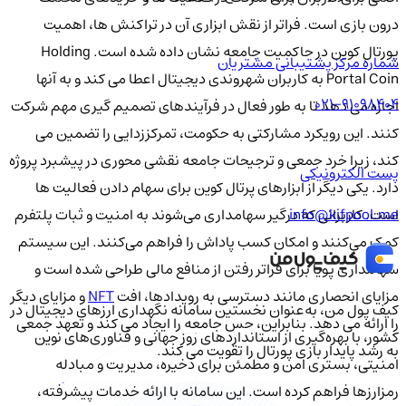
درون بازی است. فراتر از نقش ابزاری آن در تراکنش ها، اهمیت
پورتال کوین در حاکمیت جامعه نشان داده شده است. Holding
شماره مرکز پشتیبانی مشتریان
Portal Coin به کاربران شهروندی دیجیتال اعطا می کند و به آنها
021-91098404
اجازه می دهد تا به طور فعال در فرآیندهای تصمیم گیری مهم شرکت
کنند. این رویکرد مشارکتی به حکومت، تمرکززدایی را تضمین می
کند، زیرا خرد جمعی و ترجیحات جامعه نقشی محوری در پیشبرد پروژه
پست الکترونیکی
دارد. یکی دیگر از ابزارهای پرتال کوین برای سهام دادن فعالیت ها
info@kifpool.me
است. کاربرانی که درگیر سهامداری می‌شوند به امنیت و ثبات پلتفرم
کمک می‌کنند و امکان کسب پاداش را فراهم می‌کنند. این سیستم
سهامداری پویا برای فراتر رفتن از منافع مالی طراحی شده است و
مزایای انحصاری مانند دسترسی به رویدادها، افت
NFT
و مزایای دیگر
کیف‌ پول من، به‌عنوان نخستین سامانه نگهداری ارزهای دیجیتال در
را ارائه می دهد. بنابراین، حس جامعه را ایجاد می کند و تعهد جمعی
کشور، با بهره‌گیری از استانداردهای روز جهانی و فناوری‌های نوین
به رشد پایدار بازی پورتال را تقویت می کند.
امنیتی، بستری امن و مطمئن برای ذخیره، مدیریت و مبادله
رمزارزها فراهم کرده است. این سامانه با ارائه خدمات پیشرفته،