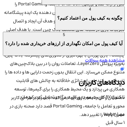
قبل از ارائه نقد و بررسی Portal Coin، ابتدا Portal Gaming را
4
معرفی می کنیم. پروژه بازی پورتال نشان دهنده یک ایده پیشگامانه
چگونه به کیف پول من اعتماد کنیم؟
است. این فراتر از مرزهای مرسوم است و هدف آن ایجاد و اتصال
تجربیات بازی در شبکه های مختلف بلاک چین است. با هدف اصلی
5
حذف تقسیم در صنعت بازی، بازی پورتال به دنبال متحد کردن
آیا کیف پول من امکان نگهداری از ارزهای خریداری شده را دارد؟
گیمرها و توسعه دهندگان در یک پلت فرم یکپارچه است. بازی پورتال
چیست؟ بازی پورتال با بهره‌گیری از فناوری‌های پیشرفته بلاک چین،
مشاهده همه سوالات
به‌ویژه پروتکل LayerZero، تعاملات روان را در بین بلاک‌چین‌های
متنوع ممکن می‌سازد. این انتقال بدون زحمت دارایی ها و داده ها را
تضمین می کند. این استراتژی خلاقانه به چالش های قابلیت
دیدگاه‌های کاربران
همکاری می پردازد و یک محیط همکاری را برای گیمرها، توسعه
تا کنون 97 کاربر در مورد
پورتال
دیدگاه و تحلیل ثبت کرده اند
دهندگان و کل جامعه بازی ایجاد می کند. با تمرکز بر طراحی کاربر
محور و تعامل با جامعه، Portal Gaming قصد دارد صحنه بازی در
مهران پارسا
عصر Web3 را تغییر دهد.
1 سال قبل