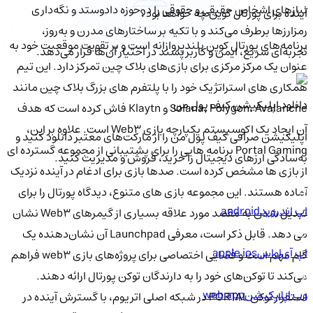
نیازهای اشخاص حقیقی و حقوقی را در حوزه دادوستد و نگه‌داری
آینده برای پورتال کوین چه خواهد بود؟
رمزارزها برطرف می‌کند و با تکیه بر ساختارهای مدرن و به‌روز،
برنامه‌های پورتال کوین بلندپروازانه است و بر تقویت موقعیت خود به
تجربه‌ای سریع، ایمن و کاربرپسند در اختیار آن‌ها قرار می‌دهد.
عنوان یک مرکز مرکزی برای بازی‌های بلاک چین تمرکز دارد. این تیم
همکاری های استراتژیک خود را با پلتفرم های بزرگ بلاک چین مانند
دانلود اپلیکیشن کیف‌ پول من
Solana، Polygon، Avalanche و Klaytn فاش کرده است که هدف
آن ایجاد یک اکوسیستم یکپارچه بازی Web3 است. علاوه بر این،
اپلیکیشن صرافی کیف پول من را از مارکت‌های معتبر دانلود کنید و
Portal Gaming برنامه هایی را برای پشتیبانی از مجموعه گسترده ای
به‌سادگی ارزهای دیجیتال را خرید، فروش و مدیریت کنید.
از بازی ها مشخص کرده است. صدها بازی برای ادغام در آینده نزدیک
آماده هستند. این مجموعه بازی های متنوع، دیدگاه پورتال را برای
اپ اندروید
android
تبدیل شدن به مقصد مورد علاقه بسیاری از گیمرهای Web3 نشان
می دهد. قابل ذکر است، معرفی Launchpad آن نشان‌دهنده یک
اپ آی‌او‌اس
apple ios
گام مهم است و فضایی اختصاصی برای پروژه‌های بازی web3 فراهم
می‌کند تا توکن‌های خود را به دارندگان توکن پورتال ارائه دهند.
وب اپلیکیشن
web app
استقرار توکن PORTAL در شبکه اصلی اتریوم، با گسترش آینده در