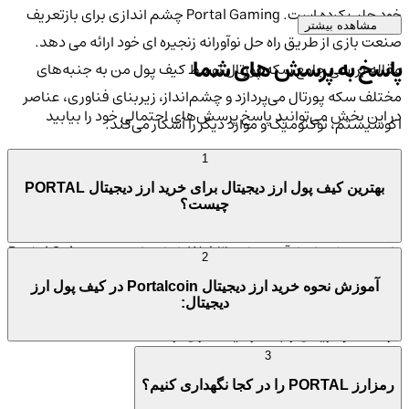
خود جلب کرده است. Portal Gaming چشم اندازی برای بازتعریف
مشاهده بیشتر
صنعت بازی از طریق راه حل نوآورانه زنجیره ای خود ارائه می دهد.
پاسخ به پرسش های شما
مقاله بررسی جامع سکه پورتال توسط کیف پول من به جنبه‌های
مختلف سکه پورتال می‌پردازد و چشم‌انداز، زیربنای فناوری، عناصر
در این بخش می‌توانید پاسخ پرسش‌های احتمالی خود را بیابید
اکوسیستم، توکنومیک و موارد دیگر را آشکار می‌کند.
1
برای سرمایه گذاران و معامله گران کریپتو، به دست آوردن بینش در
بهترین کیف پول ارز دیجیتال برای خرید ارز دیجیتال PORTAL
مورد ظرافت های بازی پورتال و توکن اصلی آن، Portal Coin، بسیار
چیست؟
مهم است زیرا نشان دهنده یک دارایی دیجیتال است و نوید شکل
دادن به چشم انداز آینده بازی Web3 را دارد. این بررسی Portal Coin
2
ویژگی ها و ویژگی های متمایز Portal Coin را شرح می دهد. از آنجایی
آموزش نحوه خرید ارز دیجیتال Portalcoin در کیف پول ارز
که به طور بالقوه می تواند چشم انداز بازی را متحول کند، می تواند
دیجیتال:
فرصت سود زیادی را به سرمایه گذاران ارائه دهد.
3
بازی پورتال (Portal Gaming)چیست؟
رمزارز PORTAL را در کجا نگهداری کنیم؟