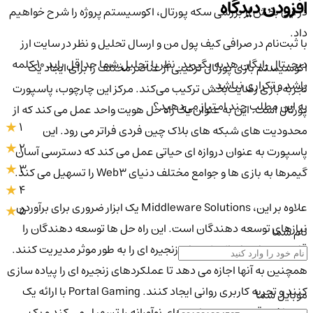
افزودن دیدگاه
در این بخش از بررسی سکه پورتال، اکوسیستم پروژه را شرح خواهیم
داد.
با ثبت‌نام در صرافی کیف پول من و ارسال تحلیل و نظر در سایت ارز
دیجیتال رایگان هدیه بگیرید. نظر یا تحلیل شما حداقل باید ۱۰ کلمه
اکوسیستم بازی پورتال ترکیبی از عناصر مختلف را برای ایجاد یک
باشد و تکراری نباشد.
تجربه بازی رضایت‌بخش ترکیب می‌کند. مرکز این چارچوب، پاسپورت
به این مطلب چند امتیاز می‌دهید؟
پورتال است. این به عنوان یک راه حل هویت واحد عمل می کند که از
1
محدودیت های شبکه های بلاک چین فردی فراتر می رود. این
2
پاسپورت به عنوان دروازه ای حیاتی عمل می کند که دسترسی آسان
3
گیمرها به بازی ها و جوامع مختلف دنیای Web3 را تسهیل می کند.
4
علاوه بر این، Middleware Solutions یک ابزار ضروری برای برآوردن
5
نیازهای توسعه دهندگان است. این راه حل ها توسعه دهندگان را
نام شما
قادر می سازد تا تراکنش های زنجیره ای را به طور موثر مدیریت کنند.
همچنین به آنها اجازه می دهد تا عملکردهای زنجیره ای را پیاده سازی
کنند و تجربه کاربری روانی ایجاد کنند. Portal Gaming با ارائه یک
موبایل شما
زیرساخت قوی، توسعه بازی های نوآورانه را تسهیل می کند و یک