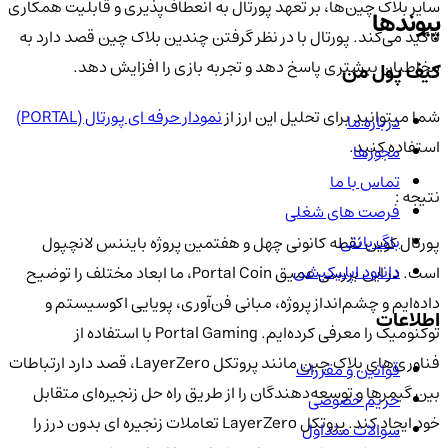
سایر بلاک چین‌ها، بر تعهد پورتال به انعطاف‌پذیری و قابلیت همکاری
پیوندها
تأکید می‌کند. پورتال با در نظر گرفتن چندین بلاک چین قصد دارد به
مخاطبان بیشتری پاسخ دهد و تجربه بازی را افزایش دهد.
کیف پول من
شما میتوانید برای تحلیل این ارز از
نمودار حرفه ای پورتال (PORTAL)
درباره ما
استفاده کنید.
مجوزها
تماس با ما
نتیجه :
فرصت های شغلی
باگ بانتی
پورتال کوین نقطه کانونی چهل و هفتمین پروژه بایننس لانچپول
دانلود اپلیکیشن
است. در این بررسی عمیق Portal Coin، ما ابعاد مختلف را توضیح
داده‌ایم و چشم‌انداز پروژه، مبانی فن‌آوری، پویایی اکوسیستم و
اطلاعات
توکنومیک را معرفی کرده‌ایم. Portal Gaming با استفاده از
فناوری‌های بلاک چین مانند پروتکل LayerZero، قصد دارد ارتباطات
قوانین و مقررات
بین گیمرها و توسعه‌دهندگان را از طریق راه حل زنجیره‌ای متقابل
حریم خصوصی
خود ایجاد کند. پروتکل LayerZero تعاملات زنجیره ای بدون درز را
سوالات متداول