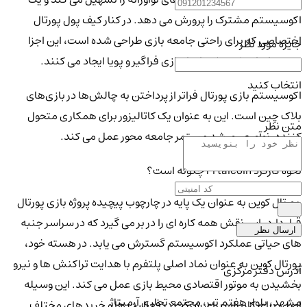
اکوسیستم مشترک را پرورش می دهد. در کنار کیف پول پورتال
اختصاصی که برای راحتی جامعه بازی طراحی شده است، این اجزا
جایزه مورد نظر
زمینه را برای یک چشم انداز بازی فراگیر و پویا ایجاد می کنند.
انتخاب کنید
اکوسیستم بازی پورتال فراتر از پرداختن به چالش‌ها در بازی‌های
بلاک چین است. این به عنوان یک کاتالیزور برای همکاری متحول
متن نظر
کننده، نوآوری، و رشد مستمر جامعه محور عمل می کند.
نحوه کارکرد Prtalcoin چگونه است؟
پورتال کوین به عنوان یک پایه در چارچوب پیچیده پروژه بازی پورتال
قرار دارد. این نقش همه کاره ای را در بر می گیرد که در سراسر جنبه
ارسال نظر
های حیاتی عملکرد اکوسیستم گسترش می یابد. در هسته خود،
پورتال کوین به عنوان نماد اصلی پلتفرم با هدایت تراکنش ها و نیرو
آدرس دفتر مرکزی
بخشیدن به موتور اقتصادی محیط بازی عمل می کند. این وسیله
مشهد، بلوار هفتم تیر، مجتمع تجاری آرمیتاژ
اصلی برای کاربران برای شرکت در فعالیت ها و خریدهای مختلف