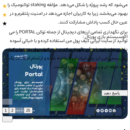
می‌شود که رشد پروژه را شکل می‌دهد. مؤلفه staking توکنومیک را
بهبود می‌بخشد زیرا به کاربران اجازه می‌دهد در امنیت پلتفرم و در
عین حال کسب پاداش مشارکت کنند.
برای نگهداری تمامی ارزهای دیجیتال از جمله توکن PORTAL را می
اکوسیستم بازی پورتال :
توانید از سایت ایرانی کیف پول من استفاده کرده و با خیالی آسوده
دارایی های خود را در آن نگهداری کنید. این کیف پول به عنوان کیف
پول رسمی این ارز برای ایرانیان شناخته شده و از تمام امکانات یک
ولت حرفه ای و بین المللی برخوردار است.
0
0
پاسخ دهید
1
2
...
25