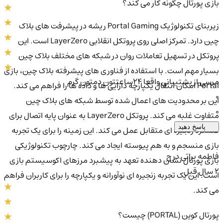
بازی پورتال چگونه کار می کند؟
زیربنای تکنولوژیک Portal Gaming ریشه در پیشرفت های بلاک
چین دارد. تمرکز اصلی روی پروتکل انقلابی LayerZero است. این
پروتکل در تسهیل تعاملات روان در شبکه های مختلف بلاک چین
بسیار مهم است. با استفاده از فناوری های پیشرفته بلاک چین، بازی
مرسی از پشتیبانی واقعا 24ساعتتون دمتون گرم
Portal امکان انتقال یکپارچه دارایی ها و داده ها را فراهم می کند.
0
این بر محدودیت های اعمال شده توسط شبکه های بلاک چین
0
متفاوت غلبه می کند. پروتکل LayerZero به عنوان پایه اتصال برای
پاسخ دهید
عملکرد زنجیره ای متقابل عمل می کند. این زمینه را برای یک تجربه
بازی منسجم و به هم پیوسته ایجاد می کند. چارچوب تکنولوژیکی
فاطمه براتی درح
بازی پورتال نشان دهنده تعهد به پیشبرد مرزهای اکوسیستم بازی
2 سال قبل
است. این یک تجربه زنجیره ای نوآورانه و یکپارچه را برای کاربران فراهم
می کند.
پورتال کوین (PORTAL) چیست؟