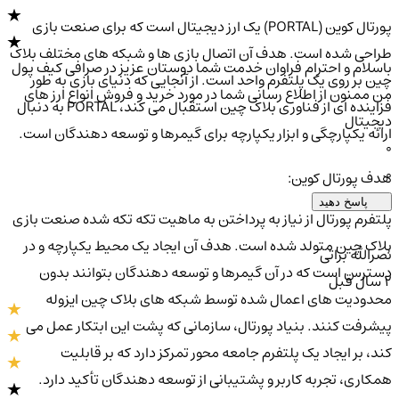
پورتال کوین (PORTAL) یک ارز دیجیتال است که برای صنعت بازی
طراحی شده است. هدف آن اتصال بازی ها و شبکه های مختلف بلاک
باسلام و احترام فراوان خدمت شما دوستان عزیز در صرافی کیف پول
چین بر روی یک پلتفرم واحد است. از آنجایی که دنیای بازی به طور
من ممنون از اطلاع رسانی شما در مورد خرید و فروش انواع ارز های
فزاینده ای از فناوری بلاک چین استقبال می کند، PORTAL به دنبال
دیجیتال
ارائه یکپارچگی و ابزار یکپارچه برای گیمرها و توسعه دهندگان است.
0
0
هدف پورتال کوین:
پاسخ دهید
پلتفرم پورتال از نیاز به پرداختن به ماهیت تکه تکه شده صنعت بازی
بلاک چین متولد شده است. هدف آن ایجاد یک محیط یکپارچه و در
نصرالله براتی
دسترس است که در آن گیمرها و توسعه دهندگان بتوانند بدون
2 سال قبل
محدودیت های اعمال شده توسط شبکه های بلاک چین ایزوله
پیشرفت کنند. بنیاد پورتال، سازمانی که پشت این ابتکار عمل می
کند، بر ایجاد یک پلتفرم جامعه محور تمرکز دارد که بر قابلیت
همکاری، تجربه کاربر و پشتیبانی از توسعه دهندگان تأکید دارد.