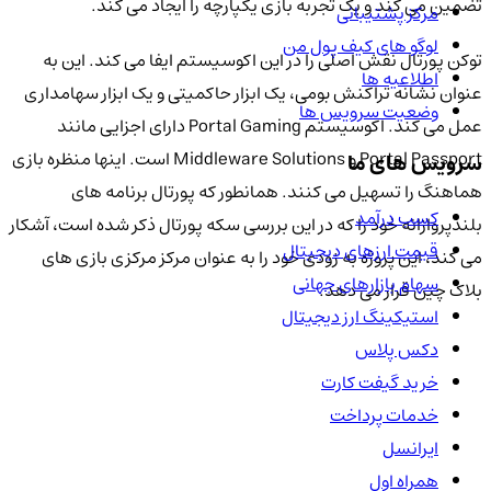
تضمین می کند و یک تجربه بازی یکپارچه را ایجاد می کند.
مرکز پشتیبانی
لوگو های کیف پول من
توکن پورتال نقش اصلی را در این اکوسیستم ایفا می کند. این به
اطلاعیه ها
عنوان نشانه تراکنش بومی، یک ابزار حاکمیتی و یک ابزار سهامداری
وضعیت سرویس ها
عمل می کند. اکوسیستم Portal Gaming دارای اجزایی مانند
Portal Passport و Middleware Solutions است. اینها منظره بازی
سرویس های ما
هماهنگ را تسهیل می کنند. همانطور که پورتال برنامه های
کسب درآمد
بلندپروازانه خود را که در این بررسی سکه پورتال ذکر شده است، آشکار
قیمت ارزهای دیجیتال
می کند، این پروژه به زودی خود را به عنوان مرکز مرکزی بازی های
سهام بازارهای جهانی
بلاک چین قرار می دهد.
استیکینگ ارز دیجیتال
دکس پلاس
خرید گیفت کارت
خدمات پرداخت
ایرانسل
همراه اول