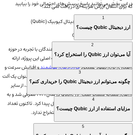
در این بخش می‌توانید پاسخ پرسش‌های احتمالی خود را بیابید
که برای انتقال ارزش هزینه ای دریافت نمی کند.
1
ویژگی‌های منحصر به فرد ارز دیجیتال کیوبیک (Qubic)
ارز دیجیتال Qubic چیست؟
بنیانگذاران و تاریخچه ارز Qubic
2
ارز دیجیتال Qubic توسط تیمی از توسعه‌دهندگان با تجربه در حوزه
آیا می‌توان ارز Qubic را استخراج کرد؟
بلاکچین و ارزهای دیجیتال ایجاد شد. هدف اصلی این پروژه، ارائه
راهکاری برای بهبود عملکرد
قراردادهای هوشمند
و افزایش سرعت و
3
کارایی تراکنش‌های بلاکچینی است. این ارز دیجیتال به عنوان یک آلت
چگونه می‌توانم ارز دیجیتال Qubic را خریداری کنم؟
کوین شناخته می‌شود و با توجه به هدف‌های نوآورانه خود، از سایر
ارزهای مشابه متمایز است. ارز Qubic در سال ۲۰۲۱ معرفی شد و به
4
سرعت جایگاه خود را در بازار ارزهای دیجیتال پیدا کرد. تاکنون تعداد
مزایای استفاده از ارز Qubic چیست؟
محدودی از این ارز تولید شده و قابلیت استخراج ندارد.
ویژگی‌ها و کاربردهای ارز Qubic
5