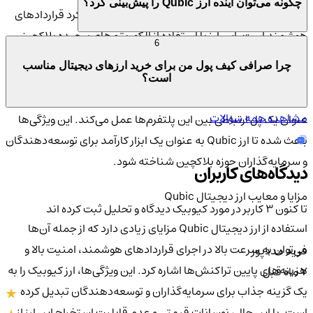
چگونه می‌توان آینده ارز Qubic را پیش‌بینی کرد؟
یکی از ویژگی‌های بارز ارز کیوبیک، تمرکز بر بهبود عملکرد قراردادهای
هوشمند است. این ارز با استفاده از الگوریتم‌های پیچیده بلاکچینی،
6
امکان اجرای سریع‌تر و کارآمدتر قراردادهای هوشمند را فراهم
چرا صرافی کیف پول من برای خرید ارزهای دیجیتال مناسب
می‌کند. پلتفرم Qubic همچنین با ارزهای دیجیتال و بلاکچین‌های
است؟
مهمی مانند
بلاکچین اتریوم
و بیت‌کوین ارتباط نزدیکی دارد و به
مشاهده همه سوالات
عنوان یک پل ارتباطی بین این پلتفرم‌ها عمل می‌کند. این ویژگی‌ها
باعث شده تا ارز Qubic به عنوان یک ابزار کارآمد برای توسعه‌دهندگان
و سرمایه‌گذاران حوزه بلاکچین شناخته شود.
دیدگاه‌های کاربران
مزایا و معایب ارز دیجیتال Qubic
تا کنون 3 کاربر در مورد
کیوبیک
دیدگاه و تحلیل ثبت کرده اند
استفاده از ارز دیجیتال Qubic مزایای زیادی دارد که از جمله آن‌ها
می‌توان به سرعت بالا در اجرای قراردادهای هوشمند، امنیت بالا و
فرید مددپور
هزینه‌های پایین تراکنش‌ها اشاره کرد. این ویژگی‌ها، ارز کیوبیک را به
7 ماه قبل
یک گزینه جذاب برای سرمایه‌گذاران و توسعه‌دهندگان تبدیل کرده
است. با این حال، نوسانات قیمتی و عدم قابلیت استخراج این ارز از