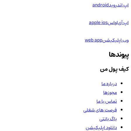
اپ اندروید
android
اپ آی‌او‌اس
apple ios
وب اپلیکیشن
web app
پیوندها
کیف پول من
درباره ما
مجوزها
تماس با ما
فرصت های شغلی
باگ بانتی
دانلود اپلیکیشن