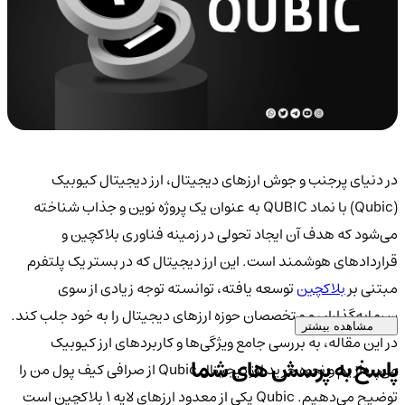
در دنیای پرجنب و جوش ارزهای دیجیتال، ارز دیجیتال کیوبیک
(Qubic) با نماد QUBIC به عنوان یک پروژه نوین و جذاب شناخته
می‌شود که هدف آن ایجاد تحولی در زمینه فناوری بلاکچین و
قراردادهای هوشمند است. این ارز دیجیتال که در بستر یک پلتفرم
مبتنی بر
بلاکچین
توسعه یافته، توانسته توجه زیادی از سوی
سرمایه‌گذاران و متخصصان حوزه ارزهای دیجیتال را به خود جلب کند.
مشاهده بیشتر
در این مقاله، به بررسی جامع ویژگی‌ها و کاربردهای ارز کیوبیک
پاسخ به پرسش های شما
می‌پردازیم و نحوه خرید ارز دیجیتال Qubic از صرافی کیف پول من را
توضیح می‌دهیم. Qubic یکی از معدود ارزهای لایه 1 بلاکچین است