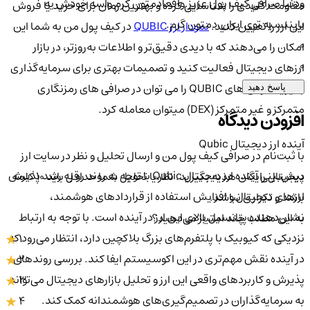
ودنیا صرافی کیف پول عزیز.واقعادمتون گرم واسه خودش یه
مقاومت کلیدی را شناسایی کرده و بهترین زمان برای خرید یا فروش
بایننسیه توی ایران.دمتون گرم.
این ارز را تعیین کنید.
نمودار ارز QUBIC
در کیف پول من به شما این
0
امکان را می‌دهند که با دیدی دقیق‌تر و اطلاعات به‌روزتر، در بازار
0
ارزهای دیجیتال فعالیت کنید و تصمیمات بهتری برای سرمایه‌گذاری
بگیرید. توکن های QUBIC را می توان در صرافی های رمزنگاری
پاسخ دهید
متمرکز و غیر متمرکز (DEX) میتوان معامله کرد.
افزودن دیدگاه
آینده ارز دیجیتال Qubic
با ثبت‌نام در صرافی کیف پول من و ارسال تحلیل و نظر در سایت ارز
پیش‌بینی آینده ارز دیجیتال Qubic با توجه به روند رو به رشد پذیرش
دیجیتال رایگان هدیه بگیرید. نظر یا تحلیل شما حداقل باید ۱۰ کلمه
ارزهای دیجیتال و افزایش استفاده از قراردادهای هوشمند،
باشد و تکراری نباشد.
نشان‌دهنده پتانسیل بالای این ارز در آینده است. با توجه به ارتباط
به این مطلب چند امتیاز می‌دهید؟
نزدیکی که کیوبیک با پلتفرم‌های بزرگ بلاکچین دارد، انتظار می‌رود که
1
در آینده نقش مهم‌تری در این اکوسیستم ایفا کند. بررسی روندهای
2
پذیرش و کاربردهای واقعی این ارز و تحلیل بازارهای دیجیتال می‌تواند
3
به سرمایه‌گذاران در تصمیم‌گیری‌های هوشمندانه کمک کند.
4