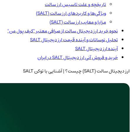
تاریخچه و علت تاسیس ارز سالت
ویژگی‌ها و کاربردهای ارز سالت (SALT)
مزایا و معایب ارز سالت (SALT)
نحوه خرید ارز دیجیتال سالت از صرافی معتبر "کیف پول من"
تحلیل نوسانات و آینده قیمت ارز دیجیتال SALT
آینده ارز دیجیتال SALT
خرید و فروش آنی ارز دیجیتال SALT در ایران
ارز دیجیتال سالت (SALT) چیست؟ | آشنایی با توکن SALT