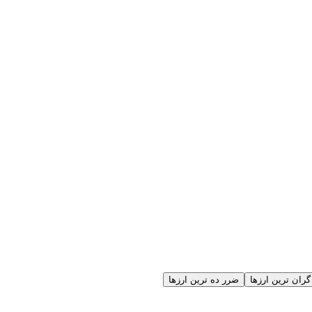
گران ترین ارزها
ضرر ده ترین ارزها