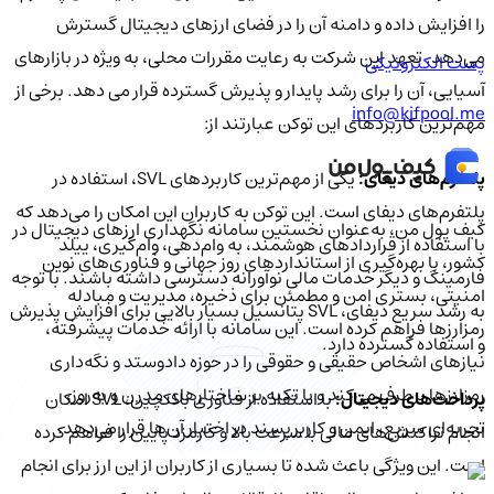
را افزایش داده و دامنه آن را در فضای ارزهای دیجیتال گسترش
می‌دهد. تعهد این شرکت به رعایت مقررات محلی، به ویژه در بازارهای
پست الکترونیکی
آسیایی، آن را برای رشد پایدار و پذیرش گسترده قرار می دهد. برخی از
info@kifpool.me
مهم‌ترین کاربردهای این توکن عبارتند از:
پلتفرم‌های دیفای:
یکی از مهم‌ترین کاربردهای SVL، استفاده در
پلتفرم‌های دیفای است. این توکن به کاربران این امکان را می‌دهد که
کیف‌ پول من، به‌عنوان نخستین سامانه نگهداری ارزهای دیجیتال در
با استفاده از قراردادهای هوشمند، به وام‌دهی، وام‌گیری، ییلد
کشور، با بهره‌گیری از استانداردهای روز جهانی و فناوری‌های نوین
فارمینگ و دیگر خدمات مالی نوآورانه دسترسی داشته باشند. با توجه
امنیتی، بستری امن و مطمئن برای ذخیره، مدیریت و مبادله
به رشد سریع دیفای، SVL پتانسیل بسیار بالایی برای افزایش پذیرش
رمزارزها فراهم کرده است. این سامانه با ارائه خدمات پیشرفته،
و استفاده گسترده دارد.
نیازهای اشخاص حقیقی و حقوقی را در حوزه دادوستد و نگه‌داری
رمزارزها برطرف می‌کند و با تکیه بر ساختارهای مدرن و به‌روز،
پرداخت‌های دیجیتال:
با استفاده از فناوری بلاکچین، SVL امکان
تجربه‌ای سریع، ایمن و کاربرپسند در اختیار آن‌ها قرار می‌دهد.
انجام تراکنش‌های مالی با سرعت بالا و کارمزد پایین را فراهم کرده
است. این ویژگی باعث شده تا بسیاری از کاربران از این ارز برای انجام