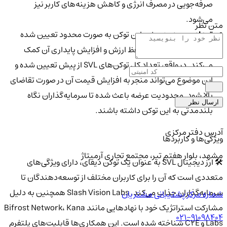
صرفه‌جویی در مصرف انرژی و کاهش هزینه‌های کاربر نیز
می‌شود.
متن نظر
تعداد موجودی:
عرضه این توکن به صورت محدود تعیین شده
است که همین امر به حفظ ارزش و افزایش پایداری آن کمک
می‌کند. در واقع، تعداد کل توکن‌های SVL از پیش تعیین شده و
این موضوع می‌تواند منجر به افزایش قیمت آن در صورت تقاضای
بالا شود. محدودیت عرضه باعث شده تا سرمایه‌گذاران نگاه
ارسال نظر
بلندمدتی به این توکن داشته باشند.
آدرس دفتر مرکزی
ویژگی‌ها و کاربردها
مشهد، بلوار هفتم تیر، مجتمع تجاری آرمیتاژ
🛠 ارز دیجیتال SVL به عنوان یک توکن دیفای، دارای ویژگی‌های
متعددی است که آن را برای کاربران مختلف از توسعه‌دهندگان تا
سرمایه‌گذاران جذاب می‌کند. Slash Vision Labs همچنین به دلیل
شماره مرکز پشتیبانی مشتریان
مشارکت استراتژیک خود با نهادهایی مانند Bifrost Network، Kana
021-91098404
Labs و C2E شناخته شده است. این همکاری‌ها قابلیت‌های پلتفرم