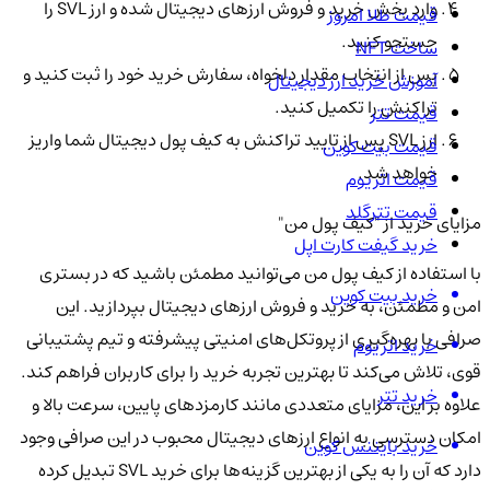
وارد بخش خرید و فروش ارزهای دیجیتال شده و ارز SVL را
قیمت طلا امروز
جستجو کنید.
ساخت NFT
پس از انتخاب مقدار دلخواه، سفارش خرید خود را ثبت کنید و
آموزش خرید ارز دیجیتال
تراکنش را تکمیل کنید.
قیمت تتر
ارز SVL پس از تایید تراکنش به کیف پول دیجیتال شما واریز
قیمت بیت کوین
خواهد شد.
قیمت اتریوم
قیمت تترگلد
مزایای خرید از "کیف پول من"
خرید گیفت کارت اپل
با استفاده از کیف پول من می‌توانید مطمئن باشید که در بستری
خرید بیت کوین
امن و مطمئن، به خرید و فروش ارزهای دیجیتال بپردازید. این
صرافی با بهره‌گیری از پروتکل‌های امنیتی پیشرفته و تیم پشتیبانی
خرید اتریوم
قوی، تلاش می‌کند تا بهترین تجربه خرید را برای کاربران فراهم کند.
خرید تتر
علاوه بر این، مزایای متعددی مانند کارمزدهای پایین، سرعت بالا و
امکان دسترسی به انواع ارزهای دیجیتال محبوب در این صرافی وجود
خرید بایننس کوین
دارد که آن را به یکی از بهترین گزینه‌ها برای خرید SVL تبدیل کرده