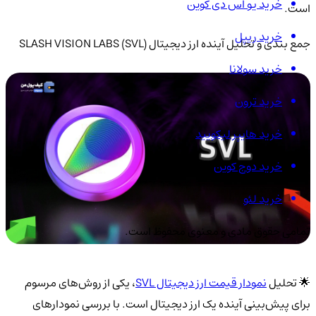
خرید یو اس دی کوین
است.
خرید ریپل
جمع بندی و تحلیل آینده ارز دیجیتال SLASH VISION LABS (SVL)
خرید سولانا
خرید ترون
خرید هایپر لیکویید
خرید دوج کوین
خرید لئو
تمامی حقوق مادی و معنوی محفوظ است.
🌟 تحلیل
نمودار قیمت ارز دیجیتال SVL
، یکی از روش‌های مرسوم
برای پیش‌بینی آینده یک ارز دیجیتال است. با بررسی نمودارهای