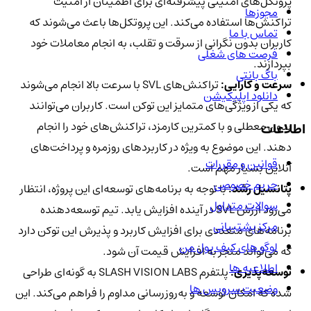
پروتکل‌های امنیتی پیشرفته‌ای برای اطمینان از امنیت
مجوزها
تراکنش‌ها استفاده می‌کند. این پروتکل‌ها باعث می‌شوند که
تماس با ما
کاربران بدون نگرانی از سرقت و تقلب، به انجام معاملات خود
فرصت های شغلی
بپردازند.
باگ بانتی
سرعت و کارایی:
تراکنش‌های SVL با سرعت بالا انجام می‌شوند
دانلود اپلیکیشن
که یکی از ویژگی‌های متمایز این توکن است. کاربران می‌توانند
بدون معطلی و با کمترین کارمزد، تراکنش‌های خود را انجام
اطلاعات
دهند. این موضوع به ویژه در کاربردهای روزمره و پرداخت‌های
قوانین و مقررات
آنلاین بسیار مهم است.
حریم خصوصی
پتانسیل رشد:
با توجه به برنامه‌های توسعه‌ای این پروژه، انتظار
سوالات متداول
می‌رود ارزش SVL در آینده افزایش یابد. تیم توسعه‌دهنده
مرکز پشتیبانی
برنامه‌های متعددی برای افزایش کاربرد و پذیرش این توکن دارد
لوگو های کیف پول من
که می‌تواند منجر به افزایش قیمت آن شود.
اطلاعیه ها
توسعه‌پذیری:
پلتفرم SLASH VISION LABS به گونه‌ای طراحی
وضعیت سرویس ها
شده که امکان توسعه و به‌روزرسانی مداوم را فراهم می‌کند. این