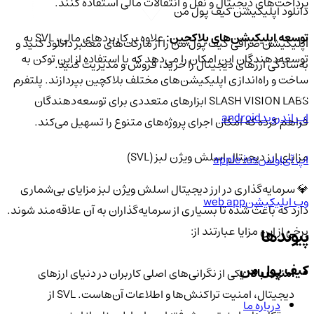
پرداخت‌های دیجیتال و نقل و انتقالات مالی استفاده کنند.
دانلود اپلیکیشن کیف‌ پول من
توسعه اپلیکیشن‌های بلاکچین:
علاوه بر کاربردهای مالی، SVL به
اپلیکیشن صرافی کیف پول من را از مارکت‌های معتبر دانلود کنید و
توسعه‌دهندگان این امکان را می‌دهد که با استفاده از این توکن به
به‌سادگی ارزهای دیجیتال را خرید، فروش و مدیریت کنید.
ساخت و راه‌اندازی اپلیکیشن‌های مختلف بلاکچین بپردازند. پلتفرم
SLASH VISION LABS ابزارهای متعددی برای توسعه‌دهندگان
اپ اندروید
android
فراهم کرده که امکان اجرای پروژه‌های متنوع را تسهیل می‌کند.
مزایای ارز دیجیتال اسلش ویژن لبز (SVL)
اپ آی‌او‌اس
apple ios
💎 سرمایه‌گذاری در ارز دیجیتال اسلش ویژن لبز مزایای بی‌شماری
وب اپلیکیشن
web app
دارد که باعث شده تا بسیاری از سرمایه‌گذاران به آن علاقه‌مند شوند.
برخی از این مزایا عبارتند از:
پیوندها
کیف پول من
امنیت بالا:
یکی از نگرانی‌های اصلی کاربران در دنیای ارزهای
دیجیتال، امنیت تراکنش‌ها و اطلاعات آن‌هاست. SVL از
درباره ما