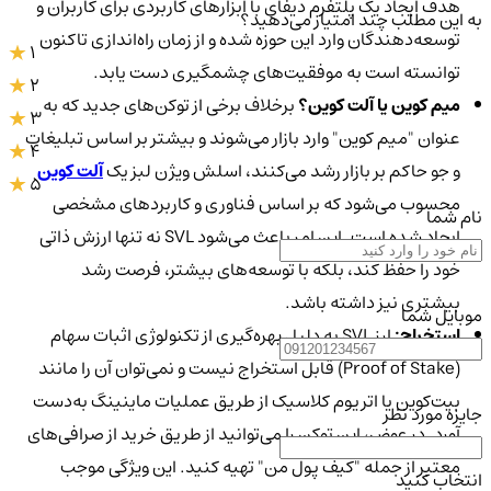
هدف ایجاد یک پلتفرم دیفای با ابزارهای کاربردی برای کاربران و
به این مطلب چند امتیاز می‌دهید؟
توسعه‌دهندگان وارد این حوزه شده و از زمان راه‌اندازی تاکنون
1
توانسته است به موفقیت‌های چشمگیری دست یابد.
2
میم کوین یا آلت کوین؟
برخلاف برخی از توکن‌های جدید که به
3
عنوان "میم کوین" وارد بازار می‌شوند و بیشتر بر اساس تبلیغات
4
و جو حاکم بر بازار رشد می‌کنند، اسلش ویژن لبز یک
آلت کوین
5
محسوب می‌شود که بر اساس فناوری و کاربردهای مشخصی
نام شما
ایجاد شده است. این امر باعث می‌شود SVL نه تنها ارزش ذاتی
خود را حفظ کند، بلکه با توسعه‌های بیشتر، فرصت رشد
بیشتری نیز داشته باشد.
موبایل شما
استخراج:
ارز SVL به دلیل بهره‌گیری از تکنولوژی اثبات سهام
(Proof of Stake) قابل استخراج نیست و نمی‌توان آن را مانند
بیت‌کوین یا اتریوم کلاسیک از طریق عملیات ماینینگ به‌دست
جایزه مورد نظر
آورد. در عوض، این توکن را می‌توانید از طریق خرید از صرافی‌های
معتبر از جمله "کیف پول من" تهیه کنید. این ویژگی موجب
انتخاب کنید