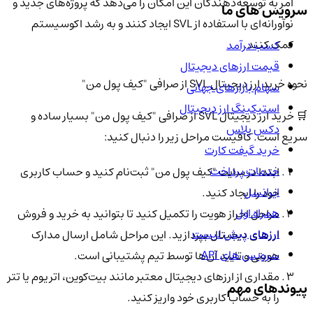
امر به توسعه‌دهندگان این امکان را می‌دهد که پروژه‌های جدید و
سرویس های ما
نوآورانه‌ای با استفاده از SVL ایجاد کنند و به رشد اکوسیستم
کمک کنند.
کسب درآمد
قیمت ارزهای دیجیتال
نحوه خرید ارز دیجیتال SVL از صرافی "کیف پول من"
سهام بازارهای جهانی
استیکینگ ارز دیجیتال
🛒 خرید ارز دیجیتال SVL از صرافی "کیف پول من" بسیار ساده و
دکس پلاس
سریع است. کافیست مراحل زیر را دنبال کنید:
خرید گیفت کارت
خدمات پرداخت
ابتدا در سایت "کیف پول من" ثبت‌نام کنید و حساب کاربری
ایرانسل
خود را ایجاد کنید.
همراه اول
مراحل احراز هویت را تکمیل کنید تا بتوانید به خرید و فروش
ارزهای پیش لیست
ارزهای دیجیتال بپردازید. این مراحل شامل ارسال مدارک
سرویس های API
هویتی و تایید آن‌ها توسط تیم پشتیبانی است.
مقداری از ارزهای دیجیتال معتبر مانند بیت‌کوین، اتریوم یا تتر
پیوندهای مهم
را به حساب کاربری خود واریز کنید.