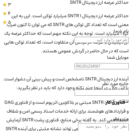
حداکثر عرضه ارز دیجیتال SNTR
3
4
حداکثر عرضه ارز دیجیتال SNTR 1 میلیارد توکن است. این به این
5
معنی است که تعداد کل توکن های SNTR که می توان تا کنون ضرب
نام شما
کرد 1 میلیارد است. توجه به این نکته مهم است که حداکثر عرضه یک
ارز دیجیتال با عرضه در گردش آن متفاوت است، که تعداد توکن هایی
است که در حال حاضر در گردش عمومی هستند.
موبایل شما
آینده ارز دیجیتال SNTR
آینده ارز دیجیتال SNTR نامشخص است و پیش بینی آن دشوار است.
جایزه مورد نظر
با این حال، در اینجا چند نکته وجود دارد که باید در نظر بگیرید:
انتخاب کنید
- فناوری کار:
SNTR مبتنی بر بلاکچین اتریوم است و از فناوری DAG
و قراردادهای هوشمند برای ارائه خدمات اسناد رسمی امن و شفاف
متن نظر
استفاده می کند. به گفته برخی منابع، فناوری پشت SNTR آزمایش
شده و در حال کار است. این می تواند نشانه مثبتی برای آینده SNTR