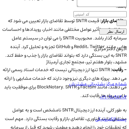
باشد.
- تقاضای بازار:
قیمت SNTR توسط تقاضای بازار تعیین می شود که
می تواند تحت تأثیر عوامل مختلفی مانند اخبار، رویدادها و احساسات
ارسال نظر
سرمایه گذار باشد. محبوبیت SNTR را می توان در سیستم عامل
هایی مانند Reddit، Twitter و GitHub تجزیه و تحلیل کرد. آینده
آدرس دفتر مرکزی
SNTR به این بستگی دارد که بتواند تقاضای بازار را جذب و حفظ کند.
مشهد، بلوار هفتم تیر، مجتمع تجاری آرمیتاژ
- رقابت:
SNTR تنها ارز دیجیتالی نیست که خدمات اسناد رسمی ارائه
می دهد. پروژه های دیگری نیز وجود دارند که خدمات مشابهی را ارائه
شماره مرکز پشتیبانی مشتریان
می دهند، مانند Factom و BlockNotary. SNTR برای موفقیت باید
با این پروژه ها رقابت کند.
021-91098404
به طور کلی، آینده ارز دیجیتال SNTR نامشخص است و به عوامل
مختلفی مانند فناوری، تقاضای بازار و رقابت بستگی دارد. مهم است
پست الکترونیکی
که تحقیقات خود را انجام دهید و مطمئن شوید که قبل از سرمایه