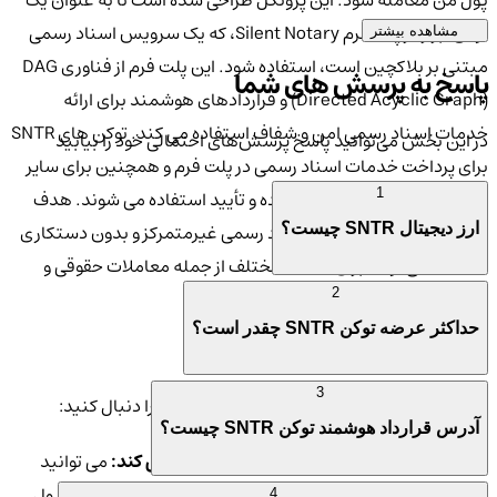
پول من معامله شود. این پروتکل طراحی شده است تا به عنوان یک
توکن ابزار در پلت فرم Silent Notary، که یک سرویس اسناد رسمی
مشاهده بیشتر
مبتنی بر بلاکچین است، استفاده شود. این پلت فرم از فناوری DAG
پاسخ به پرسش های شما
(Directed Acyclic Graph) و قراردادهای هوشمند برای ارائه
خدمات اسناد رسمی امن و شفاف استفاده می کند. توکن های SNTR
در این بخش می‌توانید پاسخ پرسش‌های احتمالی خود را بیابید
برای پرداخت خدمات اسناد رسمی در پلت فرم و همچنین برای سایر
ویژگی ها مانند ذخیره سازی داده و تأیید استفاده می شوند. هدف
1
این پلت فرم ارائه خدمات اسناد رسمی غیرمتمرکز و بدون دستکاری
ارز دیجیتال SNTR چیست؟
است که می تواند برای اهداف مختلف از جمله معاملات حقوقی و
مالی استفاده شود.
2
حداکثر عرضه توکن SNTR چقدر است؟
فروش و
خرید ارز دیجیتال SNTR
3
برای خرید و فروش SNTR، می توانید این مراحل را دنبال کنید:
آدرس قرارداد هوشمند توکن SNTR چیست؟
1. صرافی ای را پیدا کنید که از SNTR پشتیبانی می کند:
می توانید
SNTR را در صرافی های ارزهای دیجیتال مختلف، از جمله کیف پول
4