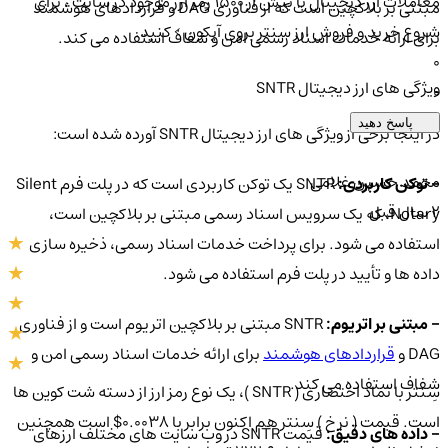
معاملات ارز دیجیتال با بیش از ۱۵۰۰ رمز ارز موجود در سایت ، برای
مبتنی بر بلاکچین است که از فناوری DAG و قراردادهای هوشمند
شروع خرید و فروش ارز سنتر بروی آیکون > کنید.
برای ارائه خدمات اسناد رسمی امن و شفاف استفاده می کند.
0
ویژگی های ارز دیجیتال SNTR
0
پاسخ دهید
در اینجا برخی از ویژگی های ارز دیجیتال SNTR آورده شده است:
محمد حسین غلامی
- توکن کاربردی:
SNTR یک توکن کاربردی است که در پلت فرم Silent
2 سال قبل
Notary، که یک سرویس اسناد رسمی مبتنی بر بلاکچین است،
استفاده می شود. برای پرداخت خدمات اسناد رسمی، ذخیره سازی
داده ها و تأیید در پلت فرم استفاده می شود.
- مبتنی بر اتریوم:
SNTR مبتنی بر بلاکچین اتریوم است و از فناوری
DAG و
قراردادهای هوشمند
برای ارائه خدمات اسناد رسمی امن و
شفاف استفاده می کند.
سِنتر با نماد اختصاری ( SNTR )، یک نوع رمز ارز از دسته شت کوین ها
است. قیمت ( نرخ ) سِنتر هم اکنون برابر با 0.0038$ است همچنین
- داده های دقیق:
قیمت SNTR در وب سایت های مختلف ارزهای