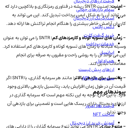
قیمت ارزهای دیجیتال
- امنیت:
امنیت SNTR ریشه در فناوری رمزنگاری و بلاکچین دارد که
سهام بازارهای جهانی
می تواند آن را به شکل ایمن پرداخت تبدیل کند. این می تواند به
استیکینگ ارز دیجیتال
کاربران آرامش خاطر بیشتری را هنگام انجام تراکنش ها ارائه دهد.
دکس پلاس
خرید گیفت کارت
- زمان های تسویه کوتاه و کارمزدهای کم:
SNTR را می توان به عنوان
خدمات پرداخت
وسیله مبادله با زمان های تسویه کوتاه و کارمزدهای کم استفاده کرد.
ایرانسل
این می تواند آن را به روشی راحت و مقرون به صرفه برای انجام
همراه اول
معاملات تبدیل کند.
ارزهای پیش لیست
- پتانسیل برای بازدهی بالاتر:
مانند هر سرمایه گذاری، با SNTR اگر
سرویس های API
قیمت آن در طول زمان افزایش یابد، پتانسیل بازدهی بالاتری وجود
پیوندهای مهم
دارد. با این حال، توجه به این نکته مهم است که سرمایه گذاری در
ارزهای دیجیتال دارای ریسک هایی است و تضمینی برای بازدهی آن
قیمت طلا امروز
وجود ندارد.
ساخت NFT
آموزش خرید ارز دیجیتال
- متنوع سازی:
SNTR می تواند تنوع سرمایه گذاران را از دارایی های