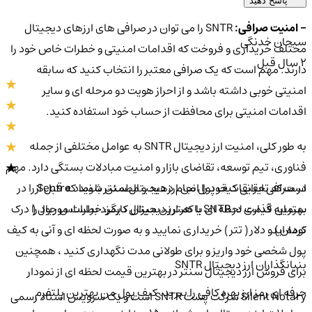
پاسخ دهید
- امنیت صرافی:
SNTR را می توان در صرافی های ارزهای دیجیتال
سبحان خدنگی
مختلف خریداری و فروخت که اقدامات امنیتی و خطرات خاص خود را
2 سال قبل
دارند. مهم است که یک صرافی معتبر را انتخاب کنید که سابقه
امنیتی خوبی داشته باشد و از احراز هویت دو مرحله ای و سایر
اقدامات امنیتی برای محافظت از حساب خود استفاده کنید.
به طور کلی، امنیت ارز دیجیتال SNTR به عوامل مختلفی از جمله
فناوری، تیم توسعه، تقاضای بازار و امنیت مبادلات بستگی دارد. مهم
در صرافی ایرانی کیف پول من ارز دیجیتال سنتر با نماد Sentre را در
است که تحقیقات خود را انجام دهید و مطمئن شوید که قبل از
بهترین قیمت لحظه ای با کمترین میزان کارمزد بر اساس ریال (
سرمایه گذاری در SNTR یا هر ارز دیجیتال دیگر، خطرات موجود را درک
تومان ) و دلار ( تتر ) خریداری نمایید و به صورت لحظه ای و آنی به کیف
کرده اید.
پول شخصی خود واریز و برای طولانی مدت نگهداری کنید ، همچنین
بنیانگذاران ارز دیجیتال SNTR
برای فروش ارز دیجیتال سنتر در بهترین قیمت لحظه ای از نمودار
حرفه ای رمز ارز بهره کافی را ببرید. کیف پول من بهترین پلتفرم
Silent Notary شرکت پشت SNTR است و یک سرویس اسناد رسمی