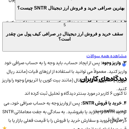
من خریداری کرده و بفروشید.
بهترین صرافی خرید و فروش ارز دیجیتال SNTR چیست؟
2. ایجاد یک حساب کاربری:
هنگامی که صرافی ای را پیدا کردید که از
5
SNTR پشتیبانی می کند، باید یک حساب کاربری در این صرافی ایجاد
سقف خرید و فروش ارز دیجیتال در صرافی کیف پول من چقدر
نموده. این کار معمولاً شامل ارائه اطلاعات شخصی و تأیید هویت شما
است؟
است.
مشاهده همه سوالات
3. واریز وجوه:
پس از ایجاد حساب، باید وجه را به حساب صرافی خود
واریز کنید. معمولاً می توانید با استفاده از ارزهای فیات (مانند ریال
دیدگاه‌های کاربران
ایران) یا سایر ارزهای دیجیتال (مانند بیت کوین یا اتریوم) وجوه را واریز
کنید.
تا کنون 6 کاربر در مورد
سِنتر
دیدگاه و تحلیل ثبت کرده اند
4. خرید یا فروش SNTR:
پس از واریز وجه به حساب صرافی خود، می
حسن نظامدوست
توانید SNTR را بخرید یا بفروشید. به سادگی به جفت معاملاتی SNTR
2 سال قبل
در صرافی بروید و سفارش خرید یا فروش را با قیمت فعلی بازار یا با