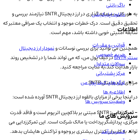
باگ بانتی
به طور کلی، سرمایه گذاری در ارز دیجیتال SNTR نیازمند بررسی و
دانلود اپلیکیشن
تحقیق دقیق است. درک خطرات موجود و انتخاب یک صرافی معتبر که
اطلاعات
سابقه امنیتی خوبی داشته باشد، مهم است.
قوانین و مقررات
همچنین می توانید برای بررسی نوسانات و
نمودار ارز دیجیتال
حریم خصوصی
سنتر SNTR
در کیف پول من، که می تواند شما را در تشخیص روند
سوالات متداول
بازار هدایت کند،به سایت مراجعه کنید.
مرکز پشتیبانی
لوگو های کیف پول من
مزایای ارز دیجیتال SNTR
اطلاعیه ها
در اینجا برخی از مزایای بالقوه ارز دیجیتال SNTR آورده شده است:
وضعیت سرویس ها
- تمرکززدایی:
SNTR مبتنی بر بلاکچین اتریوم است و فاقد قدرت
سرویس های ما
مرکزی، پردازشگر پرداخت یا مالک شرکت است. این تمرکززدایی می
تواند به کاربران کنترل بیشتری بر وجوه و تراکنش هایشان بدهد.
کسب درآمد