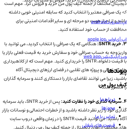
دیجیتال مختلف از جمله کیف پول من خرید و فروش کرد. مهم است
که یک صرافی معتبر را انتخاب کنید که سابقه امنیتی خوبی داشته
باشد و از احراز هویت دو مرحله ای و سایر اقدامات امنیتی برای
اپ اندروید
android
محافظت از حساب خود استفاده کنید.
اپ آی‌او‌اس
apple ios
3. خرید SNTR:
هنگامی که یک صرافی را انتخاب کردید، می توانید با
واریز وجه به حساب صرافی خود و سفارش خرید به قیمت فعلی بازار یا
وب اپلیکیشن
web app
با قیمت دلخواه، SNTR را خریداری کنید. مهم است که از کلاهبرداری
پیوندها
های احتمالی و پروژه های تقلبی در فضای ارزهای دیجیتال آگاه
باشید، زیرا می توانند تقاضای بازار را دستکاری کنند و سرمایه گذاران
کیف پول من
را متضرر کنند.
درباره ما
4. سرمایه گذاری خود را نظارت کنید:
پس از خرید SNTR، باید سرمایه
مجوزها
گذاری خود را زیر نظر داشته باشید و از خطرات احتمالی و نوسانات بازار
تماس با ما
آگاه باشید. می توانید قیمت SNTR را در زمان واقعی در وب سایت
فرصت های شغلی
های مختلف ارزهای دیجیتال از جمله کیف پول من دنبال کنید.