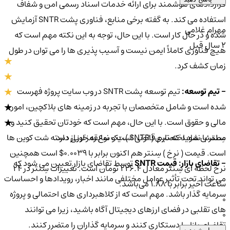
قراردادهای هوشمند برای ارائه خدمات اسناد رسمی امن و شفاف
استفاده می کند. به گفته برخی منابع، فناوری پشت SNTR آزمایش
مهرام غلامی
شده و در حال کار است. با این حال، توجه به این نکته مهم است که
2 سال قبل
هیچ فناوری کاملاً ایمن نیست و آسیب پذیری ها را می توان در طول
زمان کشف کرد.
- تیم توسعه:
تیم توسعه پشت SNTR در وب سایت پروژه فهرست
شده است و شامل متخصصان با تجربه در زمینه های بلاکچین، امور
مالی و حقوق است. با این حال، مهم است که خودتان تحقیق کنید و
سِنتر با نماد اختصاری ( SNTR )، یک نوع رمز ارز از دسته شت کوین ها
مطمئن شوید که تیم قانونی است و سابقه خوبی دارد.
است. قیمت ( نرخ ) سِنتر هم اکنون برابر با 0.0039$ است همچنین
- تقاضای بازار:
قیمت SNTR
توسط تقاضای بازار تعیین می شود که
نرخ لحظه ای سِنتر معادل 226.4 تومان است. تغییرات سِنتر در ۲۴
می تواند تحت تأثیر عوامل مختلفی مانند اخبار، رویدادها و احساسات
ساعت اخیر برابر با 1.88 می‌باشد.
سرمایه گذار باشد. مهم است که از کلاهبرداری های احتمالی و پروژه
0
های تقلبی در فضای ارزهای دیجیتال آگاه باشید، زیرا می توانند
0
تقاضای بازار را دستکاری کنند و سرمایه گذاران را متضرر کنند.