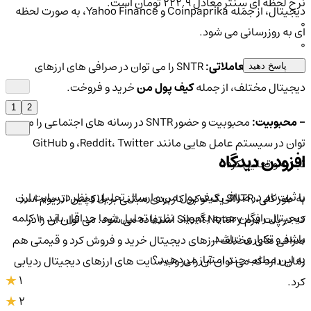
نرخ لحظه ای سِنتر معادل 222.9 تومان است.
دیجیتال، از جمله Coinpaprika و Yahoo Finance، به صورت لحظه
0
ای به روزرسانی می شود.
0
- جفت های معاملاتی:
SNTR را می توان در صرافی های ارزهای
پاسخ دهید
دیجیتال مختلف، از جمله
کیف پول من
خرید و فروخت.
1
2
- محبوبیت:
محبوبیت و حضور SNTR در رسانه های اجتماعی را می
توان در سیستم عامل هایی مانند Reddit، Twitter، و GitHub
افزودن دیدگاه
تجزیه و تحلیل کرد.
با ثبت‌نام در صرافی کیف پول من و ارسال تحلیل و نظر در سایت ارز
به طور کلی، SNTR یک توکن کاربردی مبتنی بر بلاکچین اتریوم است
دیجیتال رایگان هدیه بگیرید. نظر یا تحلیل شما حداقل باید ۱۰ کلمه
که در پلت فرم Silent Notary استفاده می شود. می توان آن را در
باشد و تکراری نباشد.
صرافی های مختلف ارزهای دیجیتال خرید و فروش کرد و قیمتی هم
به این مطلب چند امتیاز می‌دهید؟
زمان دارد که می توان آن را در وب سایت های ارزهای دیجیتال ردیابی
1
کرد.
2