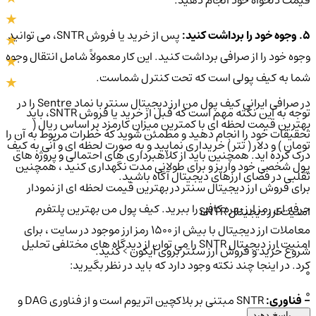
قیمت دلخواه خود انجام دهید.
5. وجوه خود را برداشت کنید:
پس از خرید یا فروش SNTR، می توانید
وجوه خود را از صرافی برداشت کنید. این کار معمولاً شامل انتقال وجوه
شما به کیف پولی است که تحت کنترل شماست.
در صرافی ایرانی کیف پول من ارز دیجیتال سنتر با نماد Sentre را در
توجه به این نکته مهم است که قبل از خرید یا فروش SNTR، باید
بهترین قیمت لحظه ای با کمترین میزان کارمزد بر اساس ریال (
تحقیقات خود را انجام دهید و مطمئن شوید که خطرات مربوط به آن را
تومان ) و دلار ( تتر ) خریداری نمایید و به صورت لحظه ای و آنی به کیف
درک کرده اید. همچنین باید از کلاهبرداری های احتمالی و پروژه های
پول شخصی خود واریز و برای طولانی مدت نگهداری کنید ، همچنین
تقلبی در فضای ارزهای دیجیتال آگاه باشید.
برای فروش ارز دیجیتال سنتر در بهترین قیمت لحظه ای از نمودار
حرفه ای رمز ارز بهره کافی را ببرید. کیف پول من بهترین پلتفرم
امنیت ارز دیجیتال SNTR
معاملات ارز دیجیتال با بیش از ۱۵۰۰ رمز ارز موجود در سایت ، برای
امنیت ارز دیجیتال SNTR را می توان از دیدگاه های مختلفی تحلیل
شروع خرید و فروش ارز سنتر بروی آیکون > کنید.
کرد. در اینجا چند نکته وجود دارد که باید در نظر بگیرید:
0
0
- فناوری:
SNTR مبتنی بر بلاکچین اتریوم است و از فناوری DAG و
پاسخ دهید