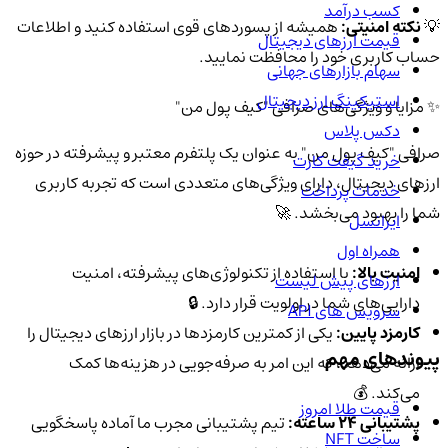
کسب درآمد
💡
نکته امنیتی:
همیشه از پسوردهای قوی استفاده کنید و اطلاعات
قیمت ارزهای دیجیتال
حساب کاربری خود را محافظت نمایید.
سهام بازارهای جهانی
استیکینگ ارز دیجیتال
✨ مزایا و ویژگی‌های صرافی "کیف پول من"
دکس پلاس
صرافی "کیف پول من" به عنوان یک پلتفرم معتبر و پیشرفته در حوزه
خرید گیفت کارت
ارزهای دیجیتال، دارای ویژگی‌های متعددی است که تجربه کاربری
خدمات پرداخت
شما را بهبود می‌بخشد. 🚀
ایرانسل
همراه اول
امنیت بالا:
با استفاده از تکنولوژی‌های پیشرفته، امنیت
ارزهای پیش لیست
دارایی‌های شما در اولویت قرار دارد. 🔒
سرویس های API
کارمزد پایین:
یکی از کمترین کارمزدها در بازار ارزهای دیجیتال را
پیوندهای مهم
ارائه می‌دهد، که این امر به صرفه‌جویی در هزینه‌ها کمک
می‌کند. 💰
قیمت طلا امروز
پشتیبانی 24 ساعته:
تیم پشتیبانی مجرب ما آماده پاسخگویی
ساخت NFT