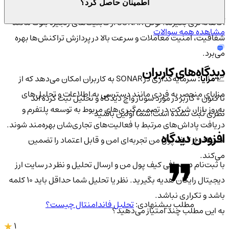
اطمینان حاصل کرد؟
تا نوسانات بازار را به طور دقیق تحلیل کرده و تصمیمات سرمایه‌گذاری
آگاهانه‌تری بگیرند. توکن SONAR از قابلیت‌های زنجیره بلوک مانند
مشاهده همه سوالات
شفافیت، امنیت معاملات و سرعت بالا در پردازش تراکنش‌ها بهره
می‌برد.
دیدگاه‌های کاربران
📈
مزایا:
سرمایه‌گذاری در SONAR به کاربران امکان می‌دهد که از
مزایای منحصر به فردی مانند دسترسی به اطلاعات و تحلیل‌های
تا کنون 0 کاربر در مورد
سونار واچ
دیدگاه و تحلیل ثبت کرده اند
به‌روز بازار، شرکت در تصمیم‌گیری‌های مربوط به توسعه پلتفرم و
نظری ثبت نشده است!
شما اولین باشید
دریافت پاداش‌های مرتبط با فعالیت‌های تجاری‌شان بهره‌مند شوند.
افزودن دیدگاه
استفاده از کیف پول من تجربه‌ای امن و قابل اعتماد را تضمین
می‌کند.
با ثبت‌نام در صرافی کیف پول من و ارسال تحلیل و نظر در سایت ارز
دیجیتال رایگان هدیه بگیرید. نظر یا تحلیل شما حداقل باید ۱۰ کلمه
باشد و تکراری نباشد.
مطلب پیشنهادی:
تحلیل فاندامنتال چیست؟
به این مطلب چند امتیاز می‌دهید؟
1