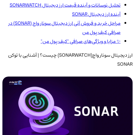
تحلیل نوسانات و آینده قیمت ارز دیجیتال SONARWATCH
آینده ارز دیجیتال SONAR
مراحل خرید و فروش آنی ارز دیجیتال سونار واچ (SONAR) در
صرافی کیف پول من
✨ مزایا و ویژگی‌های صرافی "کیف پول من"
ارز دیجیتال سونار واچ(SONARWATCH) چیست؟ | آشنایی با توکن
SONAR