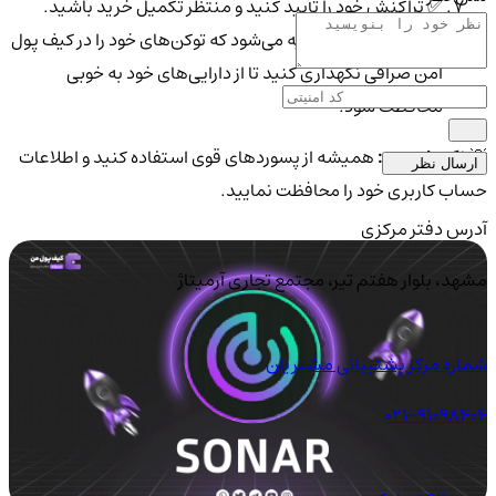
✅ تراکنش خود را تأیید کنید و منتظر تکمیل خرید باشید.
🛡️ پس از خرید، توصیه می‌شود که توکن‌های خود را در کیف پول
امن صرافی نگهداری کنید تا از دارایی‌های خود به خوبی
محافظت شود.
💡
نکته امنیتی:
همیشه از پسوردهای قوی استفاده کنید و اطلاعات
ارسال نظر
حساب کاربری خود را محافظت نمایید.
آدرس دفتر مرکزی
مشهد، بلوار هفتم تیر، مجتمع تجاری آرمیتاژ
شماره مرکز پشتیبانی مشتریان
021-91098404