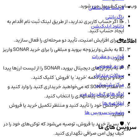
وب‌سایت کیف پول من شوید.
فرصت های شغلی
باگ بانتی
📝 اگر حساب کاربری ندارید، از طریق لینک ثبت نام اقدام به
دانلود اپلیکیشن
ایجاد حساب کنید.
🔑 برای افزایش امنیت، تأیید دو مرحله‌ای را فعال سازید.
اطلاعات
💵 به بخش واریز وجه بروید و مبلغی را برای خرید SONAR واریز
قوانین و مقررات
کنید.
حریم خصوصی
🔎 به بازار ارزهای دیجیتال بروید، SONAR را از لیست ارزها پیدا
سوالات متداول
کرده و بر روی دکمه 'خرید' یا 'فروش' کلیک کنید.
مرکز پشتیبانی
📈 مقدار SONAR که می‌خواهید خریداری کنید را وارد کنید و
لوگو های کیف پول من
بهترین قیمت پیشنهادی را انتخاب کنید.
اطلاعیه ها
✅ تراکنش خود را تأیید کنید و منتظر تکمیل خرید یا فروش
وضعیت سرویس ها
باشید.
🛡️ پس از خرید یا فروش، توصیه می‌شود که توکن‌های خود را در
سرویس های ما
کیف پول امن صرافی نگهداری کنید.