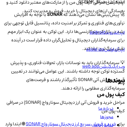
آینده ارز دیجیتال SONAR
اپلیکیشن صرافی کیف پول من را از مارکت‌های معتبر دانلود کنید و
به‌سادگی ارزهای دیجیتال را خرید، فروش و مدیریت کنید.
🚀 پیش‌بینی‌ها نشان می‌دهند که
SONAR
با توجه به افزایش
نوآوری‌های فناوری و تمرکز بر امنیت داده، پتانسیل قابل توجهی برای
رشد در بازار کریپتوکارنسی‌ها دارد. این توکن به عنوان یک ابزار مهم
اپ اندروید
android
برای سرمایه‌گذاران دیجیتال و تحلیل‌گران داده قرار است در آینده
نقش بزرگ‌تری ایفا کند.
اپ آی‌او‌اس
apple ios
💡 سرمایه‌گذاران باید به نوسانات بازار، تحولات فناوری، و پذیرش
وب اپلیکیشن
web app
گسترده توکن توجه داشته باشند. این عوامل می‌توانند در تعیین
پیوندها
قیمت و ارزش آتی SONAR تأثیرگذار باشند و فرصت‌های
سرمایه‌گذاری مطلوبی را ارائه دهند.
کیف پول من
مراحل خرید و فروش آنی ارز دیجیتال سونار واچ (SONAR) در صرافی
درباره ما
کیف پول من
مجوزها
برای
خرید و فروش سریع ارز دیجیتال سونار واچ SONAR
🌐 ابتدا وارد
تماس با ما