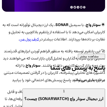
🌟
سونار واچ
، با سیمبل
SONAR
، یک ارز دیجیتال نوآورانه است که به
کاربران امکان می‌دهد تا با استفاده از پلتفرم بلاکچین به تحلیل و
نظارت بر داده‌ها بپردازند. اطلاعات بیشتر در
کیف پول من
.
🚀 این پلتفرم توسعه یافته به منظور فراهم آوردن ابزارهای قدرتمند
مشاهده بیشتر
تحلیلی برای سرمایه‌گذاران و تحلیل‌گران بازار است که می‌خواهند دید
بهتری به بازار کریپتوکارنسی داشته باشند.
سونار واچ
با ارائه
پاسخ به پرسش های شما
داشبورد‌های تحلیلی پیشرفته، کاربران را در گرفتن تصمیمات مبتنی
بر داده یاری می‌رساند.
در این بخش می‌توانید پاسخ پرسش‌های احتمالی خود را بیابید
💹 هدف از راه‌اندازی
SONAR
، ایجاد یک اکوسیستم شفاف و قابل
1
دسترس برای تمامی کاربران است، از آماتورها گرفته تا حرفه‌ای‌ها، تا
ارز دیجیتال سونار واچ (SONARWATCH) چیست؟
به وسیله این پلتفرم قدرتمند، داده‌های بازار را تجزیه و تحلیل کنند و