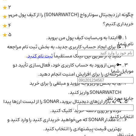
2
چگونه ارز دیجیتال سونار واچ (SONARWATCH) را از کیف پول من
3
خریداری کنیم؟
4
5
🌐 ابتدا به وب‌سایت کیف پول من بروید.
نام شما
📝 برای ایجاد حساب کاربری جدید، به بخش ثبت نام مراجعه
کنید یا از طریق این لینک مستقیماً
ثبت نام کنید
.
🔑 پس از ورود به حساب کاربری خود، فعال‌سازی تأیید دو
موبایل شما
مرحله‌ای را برای افزایش امنیت انجام دهید.
💰 به بخش واریز وجه بروید و مبلغی را برای خرید
SONARWATCH واریز کنید.
جایزه مورد نظر
🔍 به بازار ارزهای دیجیتال بروید، SONAR را از لیست ارزها پیدا
کرده و بر روی دکمه 'خرید' کلیک کنید.
انتخاب کنید
📈 مقدار SONAR که می‌خواهید خریداری کنید را وارد کنید و
بهترین قیمت پیشنهادی را انتخاب کنید.
متن نظر