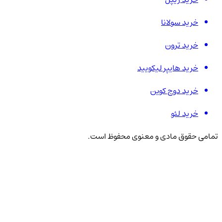
خرید سولانا
خرید ترون
خرید هایپر لیکویید
خرید دوج کوین
خرید لئو
تمامی حقوق مادی و معنوی محفوظ است.