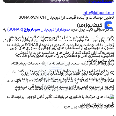
پست الکترونیکی
info@kifpool.me
تحلیل نوسانات و آینده قیمت ارز دیجیتال SONARWATCH
📊 در صرافی کیف پول من،
نمودار ارز دیجیتال
سونار واچ
(SONAR)
به
کاربران امکان مشاهده و تحلیل دقیق نوسانات قیمتی را می‌دهد.
کیف‌ پول من، به‌عنوان نخستین سامانه نگهداری ارزهای دیجیتال در
تحلیل نقاط حمایت و مقاومت کلیدی در نمودار SONAR می‌تواند به
کشور، با بهره‌گیری از استانداردهای روز جهانی و فناوری‌های نوین
سرمایه‌گذاران کمک کند تا زمان‌های مناسب خرید یا فروش را
امنیتی، بستری امن و مطمئن برای ذخیره، مدیریت و مبادله
شناسایی نمایند.
رمزارزها فراهم کرده است. این سامانه با ارائه خدمات پیشرفته،
نیازهای اشخاص حقیقی و حقوقی را در حوزه دادوستد و نگه‌داری
🔍 این نمودارها برای فهم بهتر روندهای بازار و برنامه‌ریزی
رمزارزها برطرف می‌کند و با تکیه بر ساختارهای مدرن و به‌روز،
استراتژی‌های معاملاتی بسیار مهم هستند. به‌خصوص، با توجه به
تجربه‌ای سریع، ایمن و کاربرپسند در اختیار آن‌ها قرار می‌دهد.
ارتباط این توکن با فعالیت‌های تکنولوژیک و داده‌بنیاد، اخبار و
رویدادهای مرتبط با فناوری می‌توانند تأثیر قابل توجهی بر نوسانات
قیمت داشته باشند.
دانلود اپلیکیشن کیف‌ پول من