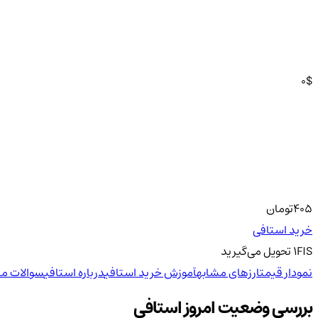
0
$
405
تومان
خرید استافی
FIS
1
تحویل
می‌گیرید
نمودار قیمت
ارزهای مشابه
آموزش خرید استافی
درباره استافی
سوالات مت
بررسی وضعیت امروز استافی