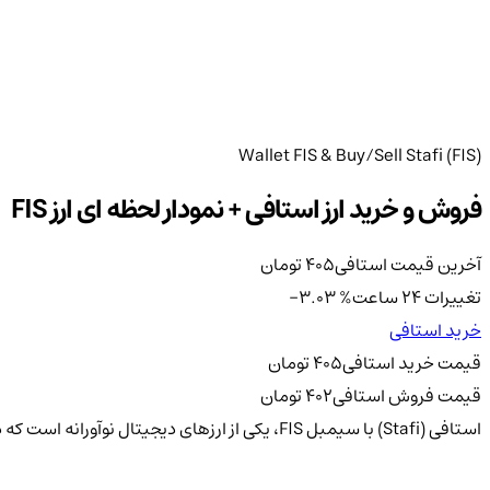
Wallet FIS & Buy/Sell Stafi (FIS)
فروش و خرید ارز استافی + نمودار لحظه ای ارز FIS
آخرین قیمت استافی
405
تومان
تغییرات 24 ساعت
%
-3.03
خرید استافی
قیمت خرید استافی
405
تومان
قیمت فروش استافی
402
تومان
استافی (Stafi) با سیمبل FIS، یکی از ارزهای دیجیتال نوآورانه است که در بازار بلاکچین به دلیل ویژگی‌های خاص و کاربردهای متنوع خود شناخته شده است.