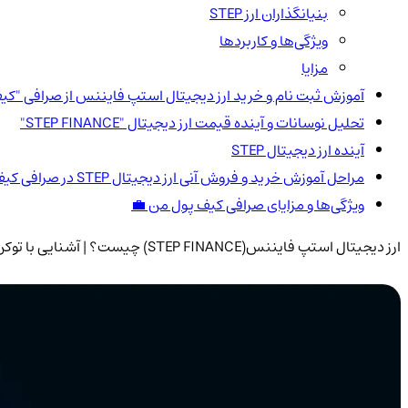
بنیانگذاران ارز STEP
ویژگی‌ها و کاربردها
مزایا
آموزش ثبت نام و خرید ارز دیجیتال استپ فایننس از صرافی "کی
تحلیل نوسانات و آینده قیمت ارز دیجیتال "STEP FINANCE"
آینده ارز دیجیتال STEP
مراحل آموزش خرید و فروش آنی ارز دیجیتال STEP در صرافی کیف پول من
ویژگی‌ها و مزایای صرافی کیف پول من 💼
ارز دیجیتال استپ فایننس(STEP FINANCE) چیست؟ | آشنایی با توکن