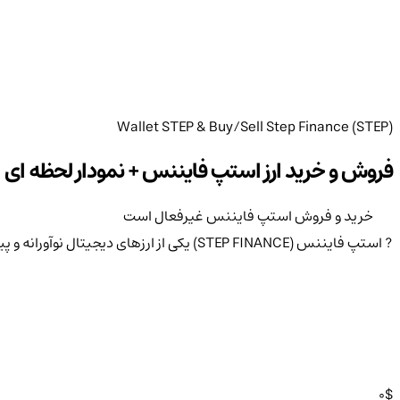
Wallet STEP & Buy/Sell Step Finance (STEP)
فروش و خرید ارز استپ فایننس + نمودار لحظه ای ارز EP
خرید و فروش استپ فایننس غیرفعال است
? استپ فایننس (STEP FINANCE) یکی از ارزهای دیجیتال نوآورانه و پیشرفته است که به دلیل ویژگی‌های منحصر به فردش در دنیای بلاکچین و ارزهای دیجیتال شناخته شده است
0
$