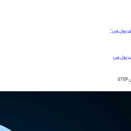
ف پول من"
STEP