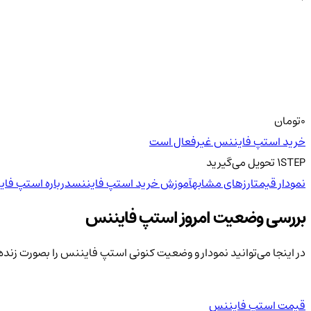
0
تومان
خرید استپ فایننس غیرفعال است
STEP
1
تحویل
می‌گیرید
نمودار قیمت
ارزهای مشابه
آموزش خرید استپ فایننس
درباره استپ فای
بررسی وضعیت امروز استپ فایننس
در اینجا می‌توانید نمودار و وضعیت کنونی استپ فایننس را بصورت زند
قیمت استپ فایننس