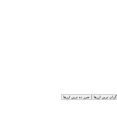
گران ترین ارزها
ضرر ده ترین ارزها