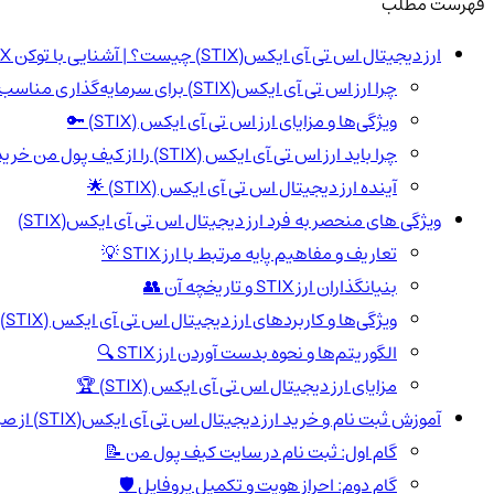
فهرست مطلب
ارز دیجیتال اس تی آی ایکس(STIX) چیست؟ | آشنایی با توکن STIX
چرا ارز اس تی آی ایکس(STIX) برای سرمایه‌گذاری مناسب است؟ 💸
ویژگی‌ها و مزایای ارز اس تی آی ایکس (STIX) 🔑
چرا باید ارز اس تی آی ایکس (STIX) را از کیف پول من خریداری کنید؟ 💼
آینده ارز دیجیتال اس تی آی ایکس (STIX) 🌟
ویژگی های منحصر به فرد ارز دیجیتال اس تی آی ایکس(STIX)
تعاریف و مفاهیم پایه مرتبط با ارز STIX 💡
بنیانگذاران ارز STIX و تاریخچه آن 👥
ویژگی‌ها و کاربردهای ارز دیجیتال اس تی آی ایکس (STIX) 💼
الگوریتم‌ها و نحوه بدست آوردن ارز STIX 🔍
مزایای ارز دیجیتال اس تی آی ایکس (STIX) 🏆
آموزش ثبت نام و خرید ارز دیجیتال اس تی آی ایکس(STIX) از صرافی کیف پول من 🚀
گام اول: ثبت نام در سایت کیف پول من 📝
گام دوم: احراز هویت و تکمیل پروفایل 🛡️