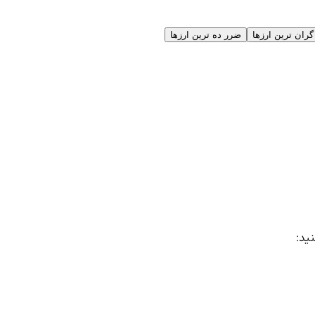
گران ترین ارزها
ضرر ده ترین ارزها
نید: