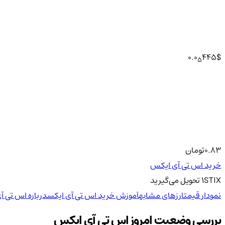
0.0
445
$
5
0.83
تومان
خرید اس تی آی ایکس
STIX
1
تحویل
می‌گیرید
نمودار قیمت
ارزهای مشابه
آموزش خرید اس تی آی ایکس
درباره اس تی آ
بررسی وضعیت امروز اس تی آی ایکس