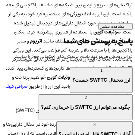
تراکنش‌های سریع و ایمن بین شبکه‌های مختلف بلاکچینی توسعه
یافته است. این ارز به لطف ویژگی‌های منحصربه‌فرد خود، به یکی از
ابزارهای محبوب در حوزه انتقال دارایی‌های دیجیتال تبدیل شده
مشاهده بیشتر
است.
سوئیفت کوین
با استفاده از فناوری پیشرفته خود، امکان
پاسخ به پرسش های شما
جابجایی دارایی‌ها بین شبکه‌های مختلف مانند
اتریوم
و سایر
بلاکچین‌ها را با سرعت بالا و هزینه کم فراهم می‌کند. این ویژگی
در این بخش می‌توانید پاسخ پرسش‌های احتمالی خود را بیابید
باعث شده است که این ارز دیجیتال در حوزه‌های مالی غیرمتمرکز
(DeFi) و انتقال بین‌المللی دارایی‌ها کاربردهای گسترده‌ای پیدا کند.
1
در این مقاله به بررسی کامل ارز
سوئیفت کوین
خواهیم پرداخت و
ارز دیجیتال SWFTC چیست؟
نشان خواهیم داد که چگونه می‌توانید این ارز را از طریق
صرافی کیف
پول من
خریداری کنید.
2
چگونه می‌توانم ارز SWFTC را خریداری کنم؟
ویژگی‌های منحصر به فرد ارز دیجیتال سوئیفت کوین (SWFTC)
سوئیفت کوین
با توجه به کاربردهای گسترده خود در انتقال دارایی‌ها و
3
تبادلات مالی، دارای ویژگی‌های منحصربه‌فردی است که آن را از سایر
آیا ارز SWFTC قابل استخراج است؟