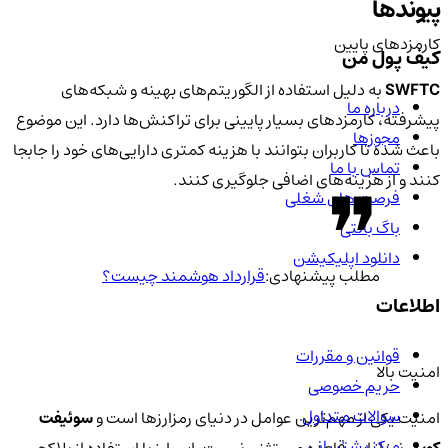
پیوندها
کارمزدهای پایین
کیف پول من
SWFTC
به دلیل استفاده از الگوریتم‌های بهینه و شبکه‌های
درباره ما
پیشرفته، کارمزدهای بسیار پایینی برای تراکنش‌ها دارد. این موضوع
مجوزها
باعث شده تا کاربران بتوانند با هزینه کمتری دارایی‌های خود را جابجا
تماس با ما
کنند و از هزینه‌های اضافی جلوگیری کنند.
فرصت های شغلی
باگ بانتی
دانلود اپلیکیشن
مطلب پیشنهادی:
قرارداد هوشمند چیست؟
اطلاعات
قوانین و مقررات
امنیت بالا
حریم خصوصی
سوالات متداول
امنیت یکی از مهم‌ترین عوامل در دنیای رمزارزها است و
سوئیفت
مرکز پشتیبانی