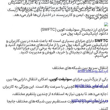
شبکه‌های بلاکچینی در دنیای رمزارزها است و به کاربران اطمینان
رمزارزها برطرف می‌کند و با تکیه بر ساختارهای مدرن و به‌روز،
می‌دهد که تراکنش‌های آنها با امنیت بالا و بدون هیچ‌گونه ریسک
تجربه‌ای سریع، ایمن و کاربرپسند در اختیار آن‌ها قرار می‌دهد.
انجام می‌شود.
مزایای ارز دیجیتال سوئیفت کوین (SWFTC)
دانلود اپلیکیشن کیف‌ پول من
SWFTC
دارای مزایای بسیاری است که باعث شده در بین کاربران و
اپلیکیشن صرافی کیف پول من را از مارکت‌های معتبر دانلود کنید و
سرمایه‌گذاران محبوب شود. در ادامه به برخی از این مزایا اشاره
به‌سادگی ارزهای دیجیتال را خرید، فروش و مدیریت کنید.
می‌کنیم.
انتقال سریع بین شبکه‌های مختلف
اپ اندروید
android
یکی از بزرگ‌ترین مزایای
سوئیفت کوین
، امکان انتقال دارایی‌ها بین
اپ آی‌او‌اس
apple ios
شبکه‌های مختلف بلاکچینی با سرعت بالا است. این ویژگی به کاربران
اجازه می‌دهد تا بدون نیاز به استفاده از چندین پلتفرم مختلف،
وب اپلیکیشن
web app
دارایی‌های خود را به صورت مستقیم بین شبکه‌های مختلف جابجا
کنند.