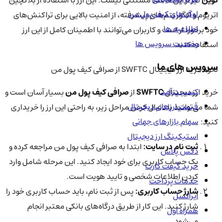
کوین
نیز از این قاعده مستثنی نیست. این ارز با استفاده از بلاکچین
لوگو های کیف پول من
اتریوم و الگوریتم‌های پیشرفته، از امنیت بالایی برای تراکنش‌های
اطلاعیه ها
خود برخوردار است و کاربران می‌توانند با اطمینان کامل از این ارز
وضعیت سرویس ها
استفاده کنند.
سرویس های ما
نحوه خرید ارز دیجیتال SWFTC از صرافی کیف پول من
کسب درآمد
خرید ارز دیجیتال
SWFTC
از
صرافی کیف پول من
بسیار آسان است و
قیمت ارزهای دیجیتال
شما می‌توانید با دنبال کردن مراحل زیر، به راحتی این ارز را خریداری
سهام بازارهای جهانی
کنید:
استیکینگ ارز دیجیتال
ثبت نام در سایت:
ابتدا به صرافی کیف پول من مراجعه کرده و
دکس پلاس
یک حساب کاربری برای خود ایجاد کنید. این مرحله شامل وارد
خرید گیفت کارت
کردن اطلاعات شخصی و تایید هویت است.
خدمات پرداخت
شارژ حساب کاربری:
پس از ثبت نام، باید حساب کاربری خود را
ایرانسل
شارژ کنید. این کار از طریق درگاه‌های بانکی معتبر انجام
همراه اول
می‌شود.