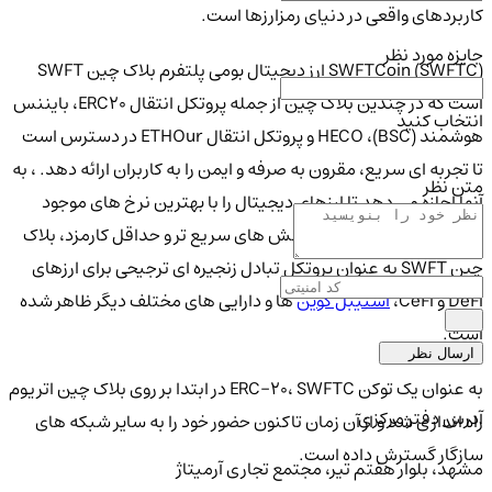
کاربردهای واقعی در دنیای رمزارزها است.
جایزه مورد نظر
SWFTCoin (SWFTC) ارز دیجیتال بومی پلتفرم بلاک چین SWFT
است که در چندین بلاک چین از جمله پروتکل انتقال ERC20، بایننس
انتخاب کنید
هوشمند (BSC)، HECO و پروتکل انتقال ETHOur در دسترس است
تا تجربه ای سریع، مقرون به صرفه و ایمن را به کاربران ارائه دهد. ، به
متن نظر
آنها اجازه می دهد تا ارزهای دیجیتال را با بهترین نرخ های موجود
مبادله کنند. با سرعت تراکنش های سریع تر و حداقل کارمزد، بلاک
چین SWFT به عنوان پروتکل تبادل زنجیره ای ترجیحی برای ارزهای
DeFi و CeFi،
استیبل کوین
ها و دارایی های مختلف دیگر ظاهر شده
است.
ارسال نظر
به عنوان یک توکن ERC-20، SWFTC در ابتدا بر روی بلاک چین اتریوم
آدرس دفتر مرکزی
راه اندازی شد و از آن زمان تاکنون حضور خود را به سایر شبکه های
سازگار گسترش داده است.
مشهد، بلوار هفتم تیر، مجتمع تجاری آرمیتاژ