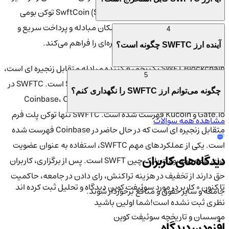
ارزهای دیجیتال متمایز می‌کند. SwftCoin (SWFTC) توکن بومی
پلتفرم بلاک چین SWFT است که امکان مبادله و پرداخت سریع و
4
کم‌هزینه ارزهای دیجیتال بین زنجیره‌ای را فراهم می‌کند.
آینده ارز SWFTC چگونه است؟
SWFT Blockchain یک تجمیع کننده مبادله متقابل زنجیره ای است،
5
در حالی که SWFTC نشانه اصلی بلاک چین SWFT است. SWFTC در
چگونه می‌توانم ارز SWFTC را نگهداری کنم؟
چندین صرافی معروف مانند Coinbase، OKX، Huobi Global،
Gate.io و Kucoin فهرست شده است. SWFTC تنها توکن پلت فرم
مشاهده همه سوالات
متقابل زنجیره ای است که در حال حاضر در Coinbase فهرست شده
است. یکی از عملکردهای مهم SWFTC، استفاده به عنوان عضویت
دیدگاه‌های کاربران
برای همه محصولات بلاک چین SWFT است. پس از برگزاری، کاربران
حق دارند از تخفیف در هزینه تراکنش، رای دادن در جامعه، حاکمیت
تا کنون 0 کاربر در مورد
سوئیفت کوین
دیدگاه و تحلیل ثبت کرده اند
جامعه و سایر حقوق و منافع برخوردار شوند.
نظری ثبت نشده است!
شما اولین باشید
موسسان و تاریخچه سوئیفت کوین
افزودن دیدگاه