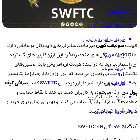
خرید تتر
خرید بایننس کوین
خرید یو اس دی کوین
قیمت
سوئیفت کوین
نیز مانند سایر ارزهای دیجیتال نوساناتی دارد،
خرید ریپل
اما با توجه به ویژگی‌های منحصربه‌فرد این ارز و کاربردهای گسترده
آن، انتظار می‌رود که در آینده قیمت آن افزایش یابد. تحلیل‌های
خرید سولانا
تکنیکال و بنیادی نشان می‌دهد که این ارز در بازار رمزارزها پتانسیل
خرید ترون
رشد قابل توجهی دارد.
نمودار ارز دیجیتال
SWFTC
که در
صرافی کیف
پول من
ارائه می‌شود، به کاربران کمک می‌کند تا نقاط حمایت و
خرید هایپر لیکویید
مقاومت کلیدی این ارز را شناسایی کنند و بهترین زمان برای خرید و
فروش آن را انتخاب کنند.
خرید دوج کوین
خرید لئو
آینده ارز دیجیتال SWFTCOIN