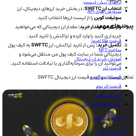
ارزهای پیش لیست
انتخاب ارز SWFTC:
در بخش خرید ارزهای دیجیتال، ارز
سرویس های API
سوئیفت کوین
را از لیست ارزها انتخاب کنید.
پیوندهای مهم
وارد کردن مقدار خرید:
مقدار ارز دیجیتالی که می‌خواهید
خریداری کنید را وارد کرده و تراکنش را تایید کنید.
قیمت طلا امروز
تکمیل خرید:
پس از تایید تراکنش، ارز
SWFTC
به کیف پول
ساخت NFT
دیجیتالی شما در سایت کیف پول من منتقل می‌شود و
آموزش خرید ارز دیجیتال
می‌توانید آن را برای سرمایه‌گذاری یا تبادلات استفاده کنید.
قیمت تتر
تحلیل نوسانات و آینده قیمت ارز دیجیتال SWFTC
قیمت بیت کوین
قیمت اتریوم
قیمت تترگلد
خرید گیفت کارت اپل
خرید بیت کوین
خرید اتریوم