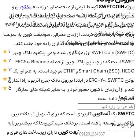
پروژه
SWFTCOIN
توسط تیمی از متخصصان در زمینه
بلاکچین
و
با ثبت‌نام در صرافی کیف پول من و ارسال تحلیل و نظر در سایت ارز
فناوری‌های مالی توسعه یافته است. این تیم با هدف ایجاد یک پل
دیجیتال رایگان هدیه بگیرید. نظر یا تحلیل شما حداقل باید ۱۰ کلمه
ارتباطی سریع و امن بین شبکه‌های بلاکچینی مختلف، در سال ۲۰۱۷
باشد و تکراری نباشد.
پروژه خود را راه‌اندازی کردند. از زمان معرفی، سوئیفت کوین به سرعت
به این مطلب چند امتیاز می‌دهید؟
توانسته است توجه کاربران و سرمایه‌گذاران را به خود جلب کند.
1
SWFTCoin (SWFTC) ارز رمزنگاری شده بومی پلتفرم بلاک چین
2
SWFT است که در چندین بلاک چین از جمله ERC20، Binance
3
Smart Chain (BSC)، HECO و ETHF موجود است. به عنوان یک
4
توکن ERC-20، SWFTC در ابتدا بر روی بلاک چین اتریوم راه اندازی
5
شد و از آن زمان تاکنون حضور خود را به سایر شبکه های سازگار
نام شما
گسترش داده است.
SWFTC
یک
آلت‌کوین
کاربردی است که برای تسهیل تبادلات بین
بلاکچینی توسعه یافته است. برخلاف میم کوین‌ها که بیشتر بر پایه
موبایل شما
هیجان و شوخی هستند،
سوئیفت کوین
دارای زیرساخت‌های قوی و