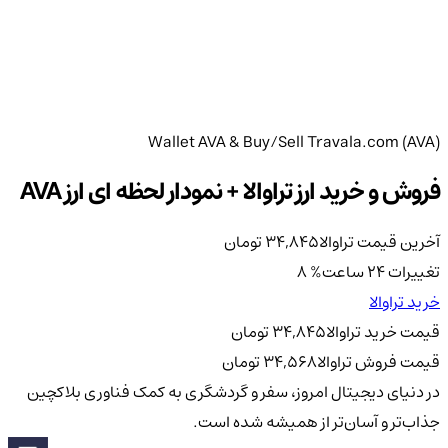
Wallet AVA & Buy/Sell Travala.com (AVA)
فروش و خرید ارز تراوالا + نمودار لحظه ای ارز AVA
آخرین قیمت تراوالا
34,845
تومان
تغییرات 24 ساعت
%
8
خرید تراوالا
قیمت خرید تراوالا
34,845
تومان
قیمت فروش تراوالا
34,568
تومان
در دنیای دیجیتال امروز، سفر و گردشگری به کمک فناوری بلاکچین
جذاب‌تر و آسان‌تر از همیشه شده است.