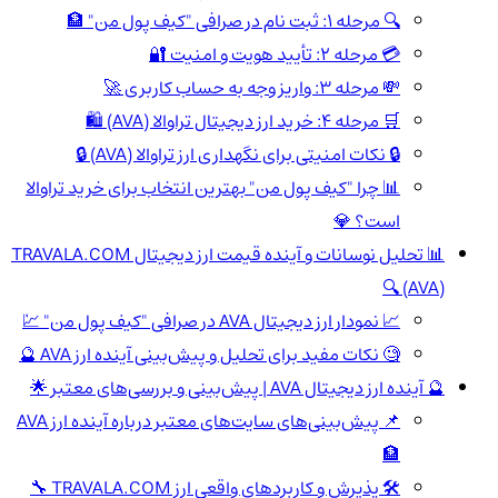
🔍 مرحله ۱: ثبت نام در صرافی "کیف پول من" 🏦
💳 مرحله ۲: تأیید هویت و امنیت 🔐
💸 مرحله ۳: واریز وجه به حساب کاربری 🚀
🛒 مرحله ۴: خرید ارز دیجیتال تراوالا (AVA) 🛍️
🔒 نکات امنیتی برای نگهداری ارز تراوالا (AVA) 🔒
📊 چرا "کیف پول من" بهترین انتخاب برای خرید تراوالا
است؟ 💎
📊 تحلیل نوسانات و آینده قیمت ارز دیجیتال TRAVALA.COM
(AVA) 🔍
📈 نمودار ارز دیجیتال AVA در صرافی "کیف پول من" 💹
🧐 نکات مفید برای تحلیل و پیش‌بینی آینده ارز AVA 🔮
🔮 آینده ارز دیجیتال AVA | پیش‌بینی و بررسی‌های معتبر 🌟
📌 پیش‌بینی‌های سایت‌های معتبر درباره آینده ارز AVA
🏦
🛠️ پذیرش و کاربردهای واقعی ارز TRAVALA.COM 🔧