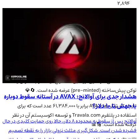
2,894
👨‍💼 ارائه بنیانگذاران ارز AVA
تراوالا توسط تیمی از کارآفرینان با تجربه در صنعت بلاکچین و سفر
ایجاد شد. این ارز به منظور ترکیب تکنولوژی بلاکچین با صنعت
گردشگری به وجود آمد و از سال ۲۰۱۷ در حال فعالیت است. 🗓️
AVA یک
آلت کوین
محسوب می‌شود و برخلاف شت کوین‌ها، کاربرد و
هدف مشخصی دارد. این ارز قابل استخراج نیست و به عنوان یک
توکن پیش‌ساخته (pre-minted) عرضه شده است. 🔄💎
هشدار جدی برای آوالانچ؛ AVAX در آستانه سقوط دوباره
یا جهش تا ۱۰ دلار؟
تعداد کل توکن‌های AVA برابر با ۶۱,۳۸۴,۰۰۰ عدد است که برای
استفاده در پلتفرم Travala.com و توسعه اکوسیستم آن در نظر
آوالانچ پس از سقوط به محدوده ۸ دلار، حالا روی حمایت کلیدی در حال
گرفته شده است. 🔢📊
فشرده شدن است. شکل‌گیری مثلث نزولی بازار را به نقطه تصمیم