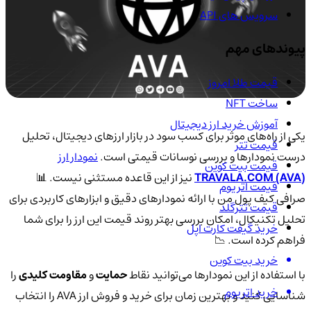
سرویس های API
پیوندهای مهم
قیمت طلا امروز
ساخت NFT
آموزش خرید ارز دیجیتال
یکی از راه‌های موثر برای کسب سود در بازار ارزهای دیجیتال، تحلیل
قیمت تتر
درست نمودارها و بررسی نوسانات قیمتی است.
نمودار ارز
قیمت بیت کوین
TRAVALA.COM (AVA)
نیز از این قاعده مستثنی نیست. 📊
قیمت اتریوم
صرافی کیف پول من با ارائه نمودارهای دقیق و ابزارهای کاربردی برای
قیمت تترگلد
تحلیل تکنیکال، امکان بررسی بهتر روند قیمت این ارز را برای شما
خرید گیفت کارت اپل
فراهم کرده است. 📉
خرید بیت کوین
با استفاده از این نمودارها می‌توانید نقاط
حمایت
و
مقاومت کلیدی
را
خرید اتریوم
شناسایی کنید و بهترین زمان برای خرید و فروش ارز AVA را انتخاب