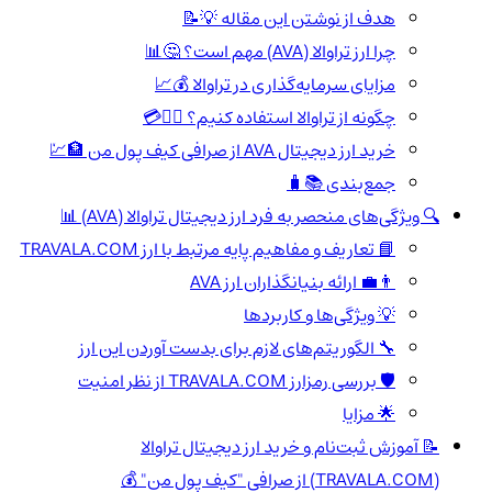
هدف از نوشتن این مقاله 💡📝
چرا ارز تراوالا (AVA) مهم است؟ 🤔📊
مزایای سرمایه‌گذاری در تراوالا 💰📈
چگونه از تراوالا استفاده کنیم؟ 🤷‍♂️💳
خرید ارز دیجیتال AVA از صرافی کیف پول من 🏦💹
جمع‌بندی 📚🧳
🔍 ویژگی‌های منحصر به فرد ارز دیجیتال تراوالا (AVA) 📊
📘 تعاریف و مفاهیم پایه مرتبط با ارز TRAVALA.COM
👨‍💼 ارائه بنیانگذاران ارز AVA
💡 ویژگی‌ها و کاربردها
🔧 الگوریتم‌های لازم برای بدست آوردن این ارز
🛡️ بررسی رمزارز TRAVALA.COM از نظر امنیت
🌟 مزایا
📝 آموزش ثبت‌نام و خرید ارز دیجیتال تراوالا
(TRAVALA.COM) از صرافی "کیف پول من" 💰