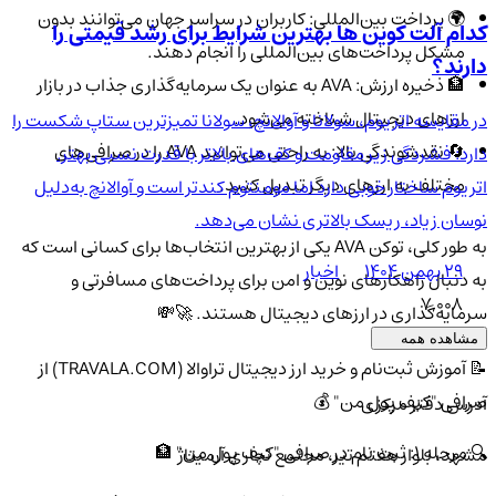
🌍 پرداخت بین‌المللی: کاربران در سراسر جهان می‌توانند بدون
کدام آلت کوین ها بهترین شرایط برای رشد قیمتی را
مشکل پرداخت‌های بین‌المللی را انجام دهند.
دارند؟
🏦 ذخیره ارزش: AVA به عنوان یک سرمایه‌گذاری جذاب در بازار
ارزهای دیجیتال شناخته می‌شود.
در مقایسه اتریوم، سولانا و آوالانچ، سولانا تمیزترین ستاپ شکست را
🔄 نقدشوندگی بالا: به راحتی می‌توانید AVA را در صرافی‌های
دارد: فشردگی زیر مقاومت و کف‌های بالاتر با قدرت نسبی بهتر.
مختلف به ارزهای دیگر تبدیل کنید.
اتریوم ساختار خوبی دارد اما مومنتوم کندتر است و آوالانچ به‌دلیل
نوسان زیاد، ریسک بالاتری نشان می‌دهد.
به طور کلی، توکن AVA یکی از بهترین انتخاب‌ها برای کسانی است که
۲۹ بهمن ۱۴۰۴
اخبار
به دنبال راهکارهای نوین و امن برای پرداخت‌های مسافرتی و
7,008
سرمایه‌گذاری در ارزهای دیجیتال هستند. 🚀💸
مشاهده همه
📝 آموزش ثبت‌نام و خرید ارز دیجیتال تراوالا (TRAVALA.COM) از
صرافی "کیف پول من" 💰
آدرس دفتر مرکزی
🔍 مرحله ۱: ثبت نام در صرافی "کیف پول من" 🏦
مشهد، بلوار هفتم تیر، مجتمع تجاری آرمیتاژ