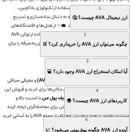
بین‌المللی است. این پلتفرم با استفاده از تکنولوژی بلاکچین،
1
خدماتی را ارائه می‌دهد که همواره به دنبال ساده‌سازی و تسریع
ارز دیجیتال AVA چیست؟ 🤔
فرایندهای رزرو برای کاربران است. 💼✨ از هتل‌ها و اقامتگاه‌های
لوکس گرفته تا پروازهای اقتصادی، تراوالا با استفاده از توکن AVA
2
تلاش می‌کند تا تجربه سفری بدون دغدغه و مقرون‌به‌صرفه را برای
چگونه می‌توان ارز AVA را خریداری کرد؟ 🛒
کاربران فراهم کند. 🏨✈️
3
هدف از نوشتن این مقاله 💡📝
آیا امکان استخراج ارز AVA وجود دارد؟ 💻
هدف از این مقاله، آشنایی شما با ارز
تراوالا (AVA)
و معرفی صرافی
کیف پول من
است که یکی از بهترین مکان‌ها برای خرید و فروش این
4
ارز دیجیتال می‌باشد. 🏦💹 صرافی
کیف پول من
با امنیت بالا و
کاربردهای ارز AVA چیست؟ 🌍
پشتیبانی قوی، محیطی امن و مطمئن برای معامله‌گران ایجاد کرده
است تا بتوانند ارزهای دیجیتال مختلف از جمله AVA را به آسانی خرید
5
و فروش کنند. 🔒💪
آینده ارز AVA چگونه پیش‌بینی می‌شود؟ 📈