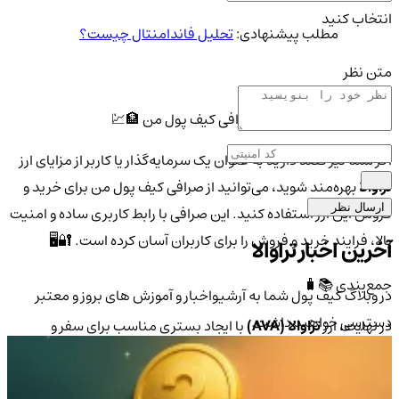
انتخاب کنید
مطلب پیشنهادی:
تحلیل فاندامنتال چیست؟
متن نظر
خرید ارز دیجیتال AVA از صرافی کیف پول من 🏦💹
اگر شما نیز قصد دارید به عنوان یک سرمایه‌گذار یا کاربر از مزایای ارز
تراوالا
بهره‌مند شوید، می‌توانید از صرافی کیف پول من برای خرید و
ارسال نظر
فروش این ارز استفاده کنید. این صرافی با رابط کاربری ساده و امنیت
بالا، فرایند خرید و فروش را برای کاربران آسان کرده است. 🔐🖥️
آخرین اخبار تراوالا
جمع‌بندی 📚🧳
در وبلاگ کیف پول شما به آرشیواخبار و آموزش های بروز و معتبر
دسترسی خواهید داشت.
در نهایت، ارز
تراوالا (AVA)
با ایجاد بستری مناسب برای سفر و
گردشگری دیجیتال، توانسته اعتماد بسیاری از کاربران را جلب کند.
🌍✨ اگر به دنبال تجربه‌ای راحت و امن برای رزرو بلیط و هتل هستید،