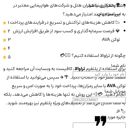
🌍 همکاری با هزاران هتل و شرکت‌های هواپیمایی معتبر در
باشد و تکراری نباشد.
سراسر جهان
به این مطلب چند امتیاز می‌دهید؟
📉 کاهش هزینه‌های تراکنش و تسریع در فرایندهای پرداخت
1
💎 فرصت سرمایه‌گذاری و کسب سود از طریق افزایش ارزش
2
توکن AVA
3
4
چگونه از تراوالا استفاده کنیم؟ 🤷‍♂️💳
5
نام شما
برای استفاده از پلتفرم
تراوالا
، کافیست به وبسایت آن مراجعه کنید و
مقصد سفر خود را انتخاب کنید. 🌴✈️ سپس می‌توانید با استفاده از
توکن
AVA
یا سایر رمزارزها، پرداخت خود را به صورت امن و سریع
موبایل شما
انجام دهید. 💳💨 این روش نه تنها هزینه‌ها را کاهش می‌دهد، بلکه
به شما امکان می‌دهد از تخفیف‌های ویژه پلتفرم نیز بهره‌مند شوید.
🏷️🎉
جایزه مورد نظر