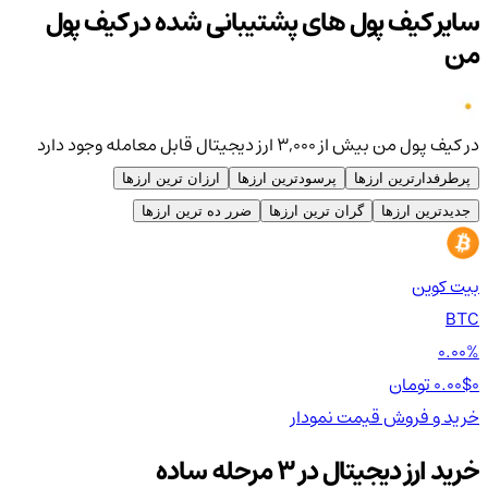
سایر کیف پول های پشتیبانی شده در کیف پول
من
در کیف پول من بیش از ۳,۰۰۰ ارز دیجیتال قابل معامله وجود دارد
پرطرفدارترین ارزها
پرسودترین ارزها
ارزان ترین ارزها
جدیدترین ارزها
گران ترین ارزها
ضرر ده ترین ارزها
بیت کوین
اتر
TH
BTC
00%
0.00%
0 تومان
0.00$
0 تومان
0$
خرید و فروش
قیمت
نمودار
خر
خرید ارز دیجیتال در 3 مرحله ساده