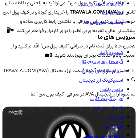
با استفاده از صرافی "کیف پول من"، می‌توانید به راحتی و با اطمینان
لوگو های کیف پول من
کامل ارز
TRAVALA.COM (AVA)
را خریداری کرده و در کیف پول امن
اطلاعیه ها
خود نگهداری کنید. این صرافی با داشتن رابط کاربری ساده و
وضعیت سرویس ها
پشتیبانی عالی، تجربه‌ای بی‌نظیر را برای کاربران فراهم می‌کند. 🌟🖥️
سرویس های ما
همین حالا برای ثبت نام در صرافی "کیف پول من" اقدام کنید و از
کسب درآمد
امنیت بالا و خدمات برتر آن بهره‌مند شوید! 🔒💼
قیمت ارزهای دیجیتال
📊 تحلیل نوسانات و آینده قیمت ارز دیجیتال TRAVALA.COM (AVA)
سهام بازارهای جهانی
🔍
استیکینگ ارز دیجیتال
دکس پلاس
📈 نمودار ارز دیجیتال AVA در صرافی "کیف پول من" 💹
خرید گیفت کارت
خدمات پرداخت
ایرانسل
همراه اول
ارزهای پیش لیست