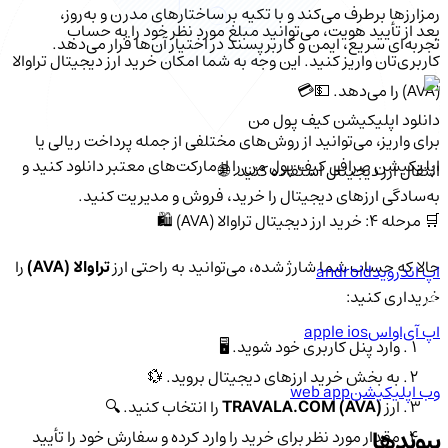
رمزارزها برطرف می‌کند و با تکیه بر ساختارهای مدرن و به‌روز،
بعد از تأیید هویت، می‌توانید مبلغ مورد نظر خود را به حساب
تجربه‌ای سریع، ایمن و کاربرپسند در اختیار آن‌ها قرار می‌دهد.
کاربری‌تان واریز کنید. این وجه به شما امکان خرید ارز دیجیتال تراوالا
(AVA) را می‌دهد. 💵💳
دانلود اپلیکیشن کیف‌ پول من
برای واریز، می‌توانید از روش‌های مختلفی از جمله پرداخت ریالی یا
اپلیکیشن صرافی کیف پول من را از مارکت‌های معتبر دانلود کنید و
انتقال ارز دیجیتال استفاده کنید. 🌐
به‌سادگی ارزهای دیجیتال را خرید، فروش و مدیریت کنید.
🛒 مرحله ۴: خرید ارز دیجیتال تراوالا (AVA) 🛍️
حالا که حساب شما شارژ شده، می‌توانید به راحتی ارز
تراوالا (AVA)
را
اپ اندروید
android
خریداری کنید:
اپ آی‌او‌اس
apple ios
وارد پنل کاربری خود شوید. 🖥️
به بخش خرید ارزهای دیجیتال بروید. 💱
وب اپلیکیشن
web app
ارز
TRAVALA.COM (AVA)
را انتخاب کنید. 🔍
پیوندها
مقدار مورد نظر برای خرید را وارد کرده و سفارش خود را تأیید