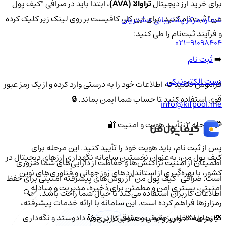
برای خرید ارز دیجیتال
تراوالا (AVA)
، ابتدا باید در صرافی "کیف پول
من" ثبت نام کنید. برای این کار، کافیست بر روی لینک زیر کلیک کرده
شماره مرکز پشتیبانی مشتریان
و فرآیند ثبت‌نام را طی کنید:
021-91098404
➡️
ثبت نام
پست الکترونیکی
فراموش نکنید که اطلاعات خود را به درستی وارد کرده و از یک رمز عبور
قوی استفاده کنید تا حساب شما ایمن بماند. 🔒
info@kifpool.me
💳 مرحله ۲: تأیید هویت و امنیت 🔐
پس از ثبت نام، باید هویت خود را تأیید کنید. این مرحله برای
کیف‌ پول من، به‌عنوان نخستین سامانه نگهداری ارزهای دیجیتال در
اطمینان از امنیت تراکنش‌ها و حفاظت از دارایی‌های شما ضروری
کشور، با بهره‌گیری از استانداردهای روز جهانی و فناوری‌های نوین
است. صرافی "کیف پول من" از روش‌های پیشرفته امنیتی برای حفظ
امنیتی، بستری امن و مطمئن برای ذخیره، مدیریت و مبادله
اطلاعات کاربران استفاده می‌کند تا خیال شما راحت باشد. ✅🔍
رمزارزها فراهم کرده است. این سامانه با ارائه خدمات پیشرفته،
نیازهای اشخاص حقیقی و حقوقی را در حوزه دادوستد و نگه‌داری
💸 مرحله ۳: واریز وجه به حساب کاربری 🚀