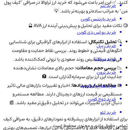
کنید. ✅ این امر باعث می‌شود که خرید ارز تراوالا در صرافی "کیف پول
خرید تتر
من" به مراتب ساده‌تر و بهینه‌تر باشد. 💡
خرید بایننس کوین
🧐 نکات مفید برای تحلیل و پیش‌بینی آینده ارز AVA 🔮
خرید یو اس دی کوین
🔍
تحلیل تکنیکال:
استفاده از ابزارهای گرافیکی برای شناسایی
خرید ریپل
الگوهای قیمتی و خطوط روند. بررسی نقاط حمایت و مقاومت
خرید سولانا
می‌تواند در تشخیص روند صعودی یا نزولی کمک‌کننده باشد.
📉
بررسی حجم معاملات:
حجم بالای معاملات نشان‌دهنده
خرید ترون
جذابیت این ارز برای سرمایه‌گذاران است. 🏦
📅
مطالعه اخبار و رویدادها:
اخبار و تغییرات بازارهای مالی تاثیر
خرید هایپر لیکویید
مستقیمی بر قیمت ارزهای دیجیتال دارند. مطالعه مستمر و
خرید دوج کوین
دنبال کردن تغییرات می‌تواند در تحلیل دقیق‌تر مفید باشد. 📰
خرید لئو
برای استفاده از ابزارهای پیشرفته و نمودارهای دقیق، به صرافی کیف
تمامی حقوق مادی و معنوی محفوظ است.
پول من مراجعه کنید و با دسترسی به این ابزارها، تصمیم‌های بهتری