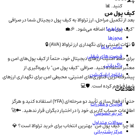
کنید. 📊
کیف پول من
بعد از تکمیل مراحل، ارز تراوالا به کیف پول دیجیتال شما در صرافی
درباره ما
"کیف پول من" اضافه می‌شود. 🎉💼
مجوزها
🔒 نکات امنیتی برای نگهداری ارز تراوالا (AVA) 🔒
تماس با ما
فرصت های شغلی
برای حفظ امنیت ارزهای دیجیتال خود، حتماً از کیف پول‌های امن و
باگ بانتی
معتبر استفاده کنید. صرافی "کیف پول من" با بهره‌گیری از
دانلود اپلیکیشن
پیشرفته‌ترین فناوری‌های امنیتی، محیطی امن برای نگهداری ارزهای
شما فراهم کرده است. 🛡️💻
اطلاعات
حتماً از فعال‌سازی تأیید دو مرحله‌ای (2FA) استفاده کنید و هرگز
قوانین و مقررات
اطلاعات حساب کاربری خود را در اختیار دیگران قرار ندهید. 🔑🚀
حریم خصوصی
سوالات متداول
📊 چرا "کیف پول من" بهترین انتخاب برای خرید تراوالا است؟ 💎
مرکز پشتیبانی