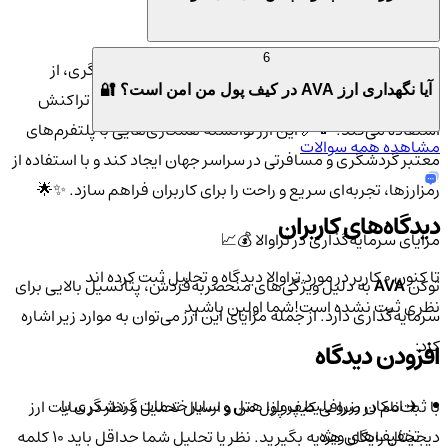
چرا ارز تراوالا (AVA) مهم است؟ 🤔📊
6
ارز
تراوالا
با هدف ایجاد یک اکوسیستم جامع برای گردشگری، از
آیا نگهداری ارز AVA در کیف پول من امن است؟ 🔐
بلاکچین برای ارائه تخفیف‌های ویژه و کاهش هزینه‌های تراکنش
استفاده می‌کند. 💸🔗 این ارز توانسته همکاری‌هایی با پلتفرم‌های
مشاهده همه سوالات
معتبر گردشگری و مسافرتی در سراسر جهان ایجاد کند و با استفاده از
رمزارزها، تجربه‌ای سریع و راحت را برای کاربران فراهم سازد. ✨🌟
دیدگاه‌های کاربران
مزایای سرمایه‌گذاری در تراوالا 💰📈
تا کنون 0 کاربر در مورد
تراوالا
دیدگاه و تحلیل ثبت کرده اند
توکن
AVA
به دلیل ویژگی‌های منحصربه‌فردش، پتانسیل بالایی برای
نظری ثبت نشده است!
شما اولین باشید
سرمایه‌گذاری دارد. از جمله مزایای این ارز می‌توان به موارد زیر اشاره
کرد:
افزودن دیدگاه
✈️ امکان رزرو بلیط پرواز، هتل و سایر خدمات گردشگری با
با ثبت‌نام در صرافی کیف پول من و ارسال تحلیل و نظر در سایت ارز
تخفیف‌های ویژه
دیجیتال رایگان هدیه بگیرید. نظر یا تحلیل شما حداقل باید ۱۰ کلمه