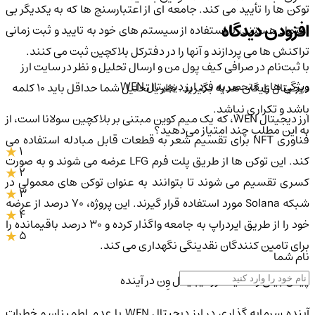
توکن ها را تأیید می کند. جامعه ای از اعتبارسنج ها که به یکدیگر بی
افزودن دیدگاه
اعتماد هستند، با استفاده از سیستم های خود به تایید و ثبت زمانی
تراکنش ها می پردازند و آنها را در دفترکل بلاکچین ثبت می کنند.
با ثبت‌نام در صرافی کیف پول من و ارسال تحلیل و نظر در سایت ارز
ویژگی های منحصر به فرد ارز دیجیتال WEN
دیجیتال رایگان هدیه بگیرید. نظر یا تحلیل شما حداقل باید ۱۰ کلمه
باشد و تکراری نباشد.
ارز دیجیتال WEN، که یک میم کوین مبتنی بر بلاکچین سولانا است، از
به این مطلب چند امتیاز می‌دهید؟
فناوری NFT برای تقسیم شعر به قطعات قابل مبادله استفاده می
1
کند. این توکن ها از طریق پلت فرم LFG عرضه می شوند و به صورت
2
کسری تقسیم می شوند تا بتوانند به عنوان توکن های معمولی در
3
شبکه Solana مورد استفاده قرار گیرند. این پروژه، ۷۰ درصد از عرضه
4
خود را از طریق ایردراپ به جامعه واگذار کرده و ۳۰ درصد باقیمانده را
5
برای تامین کنندگان نقدینگی نگهداری می کند.
نام شما
پیش بینی وضعیت ارز دیجیتال وِن در آینده
آینده سرمایه گذاری در ارز دیجیتال WEN با عدم اطمینان و خطرات