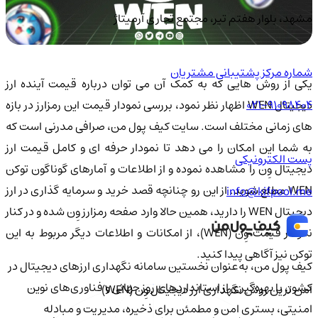
مشهد، بلوار هفتم تیر، مجتمع تجاری آرمیتاژ
شماره مرکز پشتیبانی مشتریان
یکی از روش هایی که به کمک آن می توان درباره قیمت آینده ارز
021-91098404
دیجیتال WEN اظهار نظر نمود، بررسی نمودار قیمت این رمزارز در بازه
های زمانی مختلف است. سایت کیف پول من، صرافی مدرنی است که
به شما این امکان را می دهد تا نمودار حرفه ای و کامل قیمت ارز
پست الکترونیکی
دیجیتال وِن را مشاهده نموده و از اطلاعات و آمارهای گوناگون توکن
WEN مطلع شوید. از این رو چنانچه قصد خرید و سرمایه گذاری در ارز
info@kifpool.me
دیجیتال WEN را دارید، همین حالا وارد صفحه رمزارز وِن شده و در کنار
نمودار قیمت وِن (WEN)، از امکانات و اطلاعات دیگر مربوط به این
توکن نیز آگاهی پیدا کنید.
کیف‌ پول من، به‌عنوان نخستین سامانه نگهداری ارزهای دیجیتال در
کشور، با بهره‌گیری از استانداردهای روز جهانی و فناوری‌های نوین
امن ترین روش نگهداری ارز دیجیتال وِن (WEN)
امنیتی، بستری امن و مطمئن برای ذخیره، مدیریت و مبادله