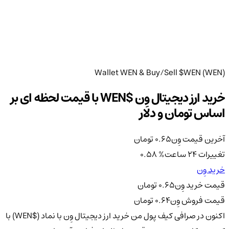
Wallet WEN & Buy/Sell $WEN (WEN)
خرید ارز دیجیتال وِن $WEN با قیمت لحظه ای بر
اساس تومان و دلار
آخرین قیمت وِن
0.65
تومان
تغییرات 24 ساعت
%
0.58
خرید وِن
قیمت خرید وِن
0.65
تومان
قیمت فروش وِن
0.64
تومان
اکنون در صرافی کیف پول من خرید ارز دیجیتال وِن با نماد ($WEN) با