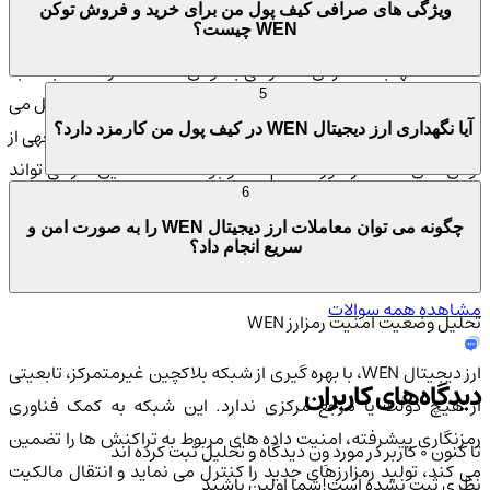
ویژگی های صرافی کیف پول من برای خرید و فروش توکن
WEN چیست؟
با توجه به استراتژی های جدید و نوآورانه ی توزیع توکن، ایردراپ های
WEN نه تنها به گسترش دسترسی به توکن ها کمک کرده اند، بلکه به
5
عنوان یک ابزار برای تعادل بخشیدن به عرضه و تقاضا در بازار عمل می
آیا نگهداری ارز دیجیتال WEN در کیف پول من کارمزد دارد؟
کنند. در آخرین رویداد ایردراپ، احتمال سوزاندن بخش قابل توجهی از
توکن های WEN در صورت عدم ادعا وجود داشت، که این امر می تواند
6
بر قیمت توکن تأثیر مثبتی داشته باشد. این رویکرد نه تنها به حفظ
چگونه می توان معاملات ارز دیجیتال WEN را به صورت امن و
ارزش توکن کمک می کند بلکه اطمینان می دهد که توکن ها در دست
سریع انجام داد؟
فعالان جامعه باقی می مانند.
مشاهده همه سوالات
تحلیل وضعیت امنیت رمزارز WEN
ارز دیجیتال WEN، با بهره گیری از شبکه بلاکچین غیرمتمرکز، تابعیتی
دیدگاه‌های کاربران
از هیچ دولت یا مرجع مرکزی ندارد. این شبکه به کمک فناوری
رمزنگاری پیشرفته، امنیت داده های مربوط به تراکنش ها را تضمین
تا کنون 0 کاربر در مورد
وِن
دیدگاه و تحلیل ثبت کرده اند
می کند، تولید رمزارزهای جدید را کنترل می نماید و انتقال مالکیت
نظری ثبت نشده است!
شما اولین باشید