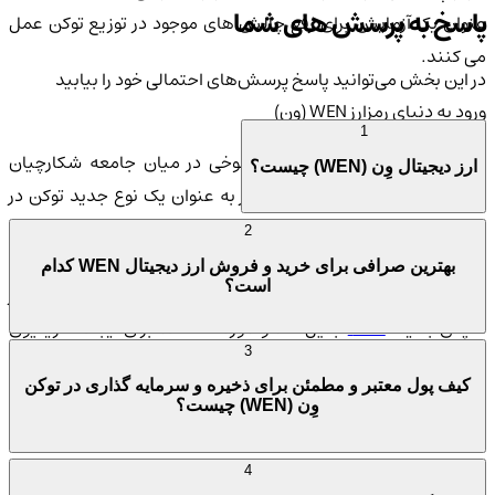
پاسخ به پرسش های شما
عنوان یک آزمایش برای رفع چالش های موجود در توزیع توکن عمل
می کنند.
در این بخش می‌توانید پاسخ پرسش‌های احتمالی خود را بیابید
ورود به دنیای رمزارز WEN (وِن)
1
توکن WEN ابتدا به صورت یک شوخی در میان جامعه شکارچیان
ارز دیجیتال وِن (WEN) چیست؟
ایردراپ مطرح شد و برای اولین بار به عنوان یک نوع جدید توکن در
بلاکچین Solana معرفی گردید. تیم توسعه دهنده، که توسط شخصی
2
با نام مستعار Weremeow رهبری می شود، با نگارش شعری درباره
بهترین صرافی برای خرید و فروش ارز دیجیتال WEN کدام
است؟
این موضوع، فرهنگ جدیدی را در جامعه رمزنگاری بنا نهاد. این شعر
پس به یک
NFT
تبدیل شد و مورد استفاده برای ایجاد 1 تریلیون
3
توکن WEN قرار گرفت. این توکن ها در یک رویداد ایردراپ گسترده
کیف پول معتبر و مطمئن برای ذخیره و سرمایه گذاری در توکن
توزیع شدند که به بیش از 1 میلیون کیف پول مختلف در بلاکچین
وِن (WEN) چیست؟
Solana امتیاز داد.
4
رمزارز WEN (وِن) چه ویژگی هایی دارد؟