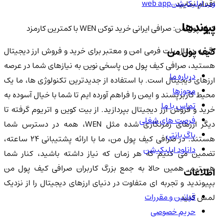
وب اپلیکیشن
web app
اقدام نمایید.
پیوندها
کیف پول من: صرافی ایرانی خرید توکن WEN با کمترین کارمزد
کیف پول من
اگر به دنبال پلت فرمی امن و معتبر برای خرید و فروش ارز دیجیتال
هستید، صرافی کیف پول من پاسخی نوین به نیازهای شما در عرصه
درباره ما
ارزهای دیجیتال است. با استفاده از جدیدترین تکنولوژی ها، ما یک
مجوزها
محیط کاربرپسند و ایمن را فراهم آورده ایم تا شما با خیال آسوده به
تماس با ما
خرید و فروش ارز دیجیتال بپردازید. از بیت کوین و اتریوم گرفته تا
فرصت های شغلی
دیگر ارزهای رمزنگاری شده مثل WEN، همه در دسترس شما
باگ بانتی
هستند. در صرافی کیف پول من، ما با ارائه پشتیبانی ۲۴ ساعته،
دانلود اپلیکیشن
تضمین می کنیم که هر زمان که نیاز داشته باشید، کنار شما
هستیم. همین حالا به جمع بزرگ کاربران صرافی کیف پول من
اطلاعات
بپیوندید و تجربه ای متفاوت در دنیای ارزهای دیجیتال را از نزدیک
قوانین و مقررات
لمس کنید.
حریم خصوصی