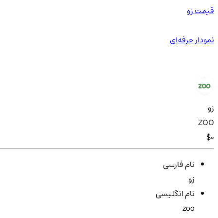
قیمت زو
نمودار حرفه‌ای
زو
ZOO
$0
نام فارسی
زو
نام انگلیسی
zoo