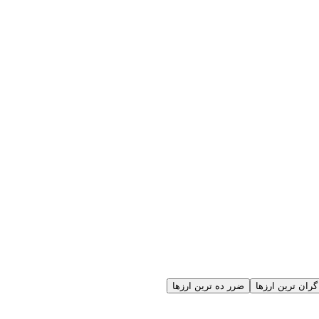
گران ترین ارزها
ضرر ده ترین ارزها