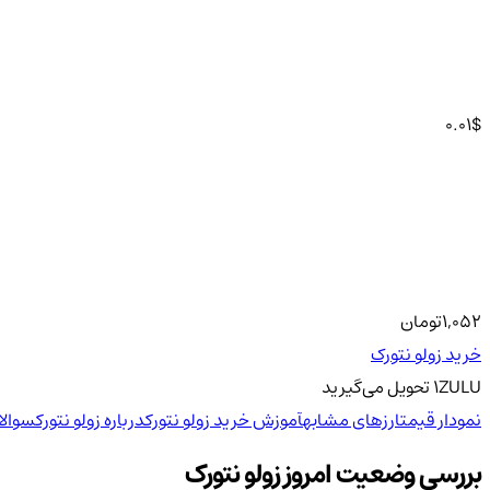
0.01
$
1,052
تومان
خرید زولو نتورک
ZULU
1
تحویل
می‌گیرید
نمودار قیمت
ارزهای مشابه
آموزش خرید زولو نتورک
درباره زولو نتورک
سوالا
بررسی وضعیت امروز زولو نتورک