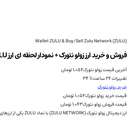
Wallet ZULU & Buy/Sell Zulu Network (ZULU)
فروش و خرید ارز زولو نتورک + نمودار لحظه ای ارز ZULU
آخرین قیمت زولو نتورک
1,052
تومان
تغییرات 24 ساعت
%
34
خرید زولو نتورک
قیمت خرید زولو نتورک
1,052
تومان
قیمت فروش زولو نتورک
1,043
تومان
ارز دیجیتال زولو نتورک (ZULU NETWORK) با نماد ZULU یکی از ارزهای دیجیتال نوظهور است که در فضای بلاکچین و دنیای فناوری بلاکچین جایگاه ویژه‌ای پیدا کرده است.