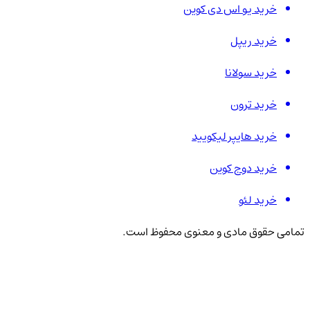
خرید یو اس دی کوین
خرید ریپل
خرید سولانا
خرید ترون
خرید هایپر لیکویید
خرید دوج کوین
خرید لئو
تمامی حقوق مادی و معنوی محفوظ است.