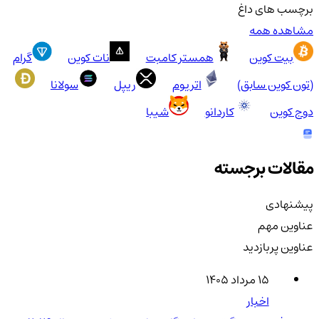
برچسب های داغ
مشاهده همه
بیت کوین
همستر کامبت
نات کوین
گرام
(تون کوین سابق)
اتریوم
ریپل
سولانا
دوج کوین
کاردانو
شیبا
مقالات برجسته
پیشنهادی
عناوین مهم
عناوین پربازدید
۱۵ مرداد ۱۴۰۵
اخبار