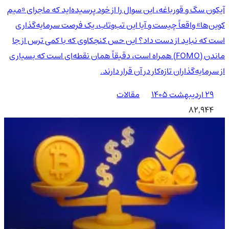
آیکون سگ و قورباغه، این سوال را از خود پرسیده‌اید که ماجرای «میم
کوین‌ها» واقعاً چیست و آیا این تب‌وتاب، یک فرصت سرمایه‌گذاری
است که نباید از دست داد؟ این حس کنجکاوی که با کمی ترس از جا
ماندن (FOMO) همراه است، دقیقاً همان نقطه‌ای است که بسیاری
از سرمایه‌گذاران تازه‌کار در آن قرار دارند.
۲۹ اردیبهشت ۱۴۰۵
مقالات
82,944