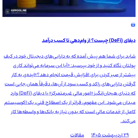
دیفای (DeFi) چیست؟ از وام‌دهی تا کسب درآمد
شاید برای شما هم پیش آمده که به دارایی‌های دیجیتال خود در کیف
پولتان نگاه کنید و از خود بپرسید: «آیا این سرمایه می‌تواند کاری
بیشتر از صبر کردن برای افزایش قیمت انجام دهد؟»ایده‌ی به کار
گرفتن دارایی‌های راکد و کسب سود از آن‌ها، دقیقاً همان جایی است
که دنیای هیجان‌انگیز «امور مالی غیرمتمرکز» یا دیفای (DeFi) وارد
میدان می‌شود. این مفهوم، فراتر از یک اصطلاح فنی، یک اکوسیستم
کامل از خدمات مالی است که بدون نیاز به بانک‌ها و واسطه‌ها کار
می‌کند.
۲۹ اردیبهشت ۱۴۰۵
مقالات