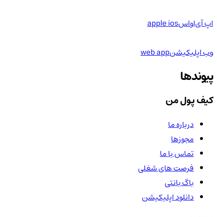
اپ آی‌او‌اس
apple ios
وب اپلیکیشن
web app
پیوندها
کیف پول من
درباره ما
مجوزها
تماس با ما
فرصت های شغلی
باگ بانتی
دانلود اپلیکیشن