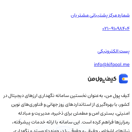
شماره مرکز پشتیبانی مشتریان
021-91098404
پست الکترونیکی
info@kifpool.me
کیف‌ پول من، به‌عنوان نخستین سامانه نگهداری ارزهای دیجیتال در
کشور، با بهره‌گیری از استانداردهای روز جهانی و فناوری‌های نوین
امنیتی، بستری امن و مطمئن برای ذخیره، مدیریت و مبادله
رمزارزها فراهم کرده است. این سامانه با ارائه خدمات پیشرفته،
نیازهای اشخاص حقیقی و حقوقی را در حوزه دادوستد و نگه‌داری