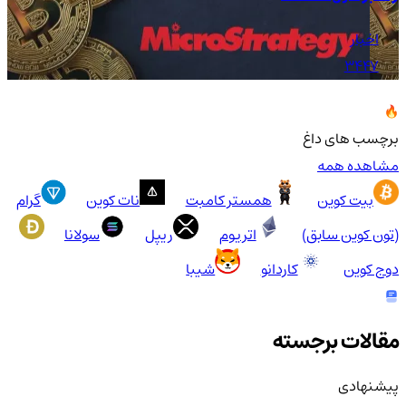
اخبار
3447
برچسب های داغ
مشاهده همه
بیت کوین
همستر کامبت
نات کوین
گرام
(تون کوین سابق)
اتریوم
ریپل
سولانا
دوج کوین
کاردانو
شیبا
مقالات برجسته
پیشنهادی