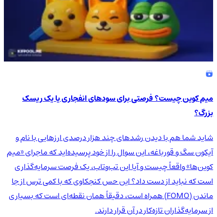
میم کوین چیست؟ فرصتی برای سودهای انفجاری یا یک ریسک
بزرگ؟
شاید شما هم با دیدن رشدهای چند هزار درصدی ارزهایی با نام و
آیکون سگ و قورباغه، این سوال را از خود پرسیده‌اید که ماجرای «میم
کوین‌ها» واقعاً چیست و آیا این تب‌وتاب، یک فرصت سرمایه‌گذاری
است که نباید از دست داد؟ این حس کنجکاوی که با کمی ترس از جا
ماندن (FOMO) همراه است، دقیقاً همان نقطه‌ای است که بسیاری
از سرمایه‌گذاران تازه‌کار در آن قرار دارند.