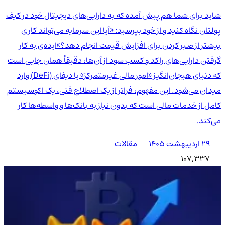
شاید برای شما هم پیش آمده که به دارایی‌های دیجیتال خود در کیف
پولتان نگاه کنید و از خود بپرسید: «آیا این سرمایه می‌تواند کاری
بیشتر از صبر کردن برای افزایش قیمت انجام دهد؟»ایده‌ی به کار
گرفتن دارایی‌های راکد و کسب سود از آن‌ها، دقیقاً همان جایی است
که دنیای هیجان‌انگیز «امور مالی غیرمتمرکز» یا دیفای (DeFi) وارد
میدان می‌شود. این مفهوم، فراتر از یک اصطلاح فنی، یک اکوسیستم
کامل از خدمات مالی است که بدون نیاز به بانک‌ها و واسطه‌ها کار
می‌کند.
۲۹ اردیبهشت ۱۴۰۵
مقالات
107,337