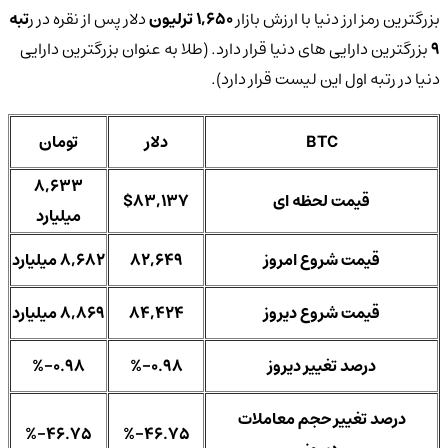
بزرگترین رمز ارز دنیا با ارزش بازار
1,650 ترلیون
دلار پس از نقره در ر
تبه
9
بزرگترین دارایی های دنیا قرار دارد. (طلا به عنوان بزرگترین دارایی
دنیا در رتبه اول این لیست قرار دارد).
BTC
دلار
تومان
8,633
قیمت لحظه ای
$83,137
میلیارد
قیمت شروع امروز
82,649
8,682 میلیارد
قیمت شروع دیروز
84,424
8,869 میلیارد
درصد تغییر دیروز
%-0.98
%-0.98
درصد تغییر حجم معاملات
%-46.75
%-46.75