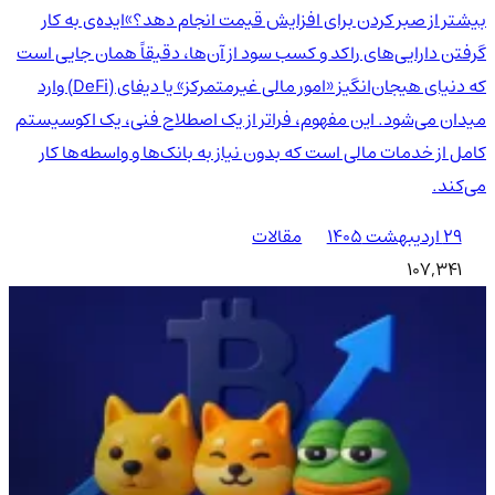
بیشتر از صبر کردن برای افزایش قیمت انجام دهد؟»ایده‌ی به کار
گرفتن دارایی‌های راکد و کسب سود از آن‌ها، دقیقاً همان جایی است
که دنیای هیجان‌انگیز «امور مالی غیرمتمرکز» یا دیفای (DeFi) وارد
میدان می‌شود. این مفهوم، فراتر از یک اصطلاح فنی، یک اکوسیستم
کامل از خدمات مالی است که بدون نیاز به بانک‌ها و واسطه‌ها کار
می‌کند.
۲۹ اردیبهشت ۱۴۰۵
مقالات
107,341