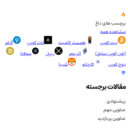
برچسب های داغ
مشاهده همه
بیت کوین
همستر کامبت
نات کوین
گرام
(تون کوین سابق)
اتریوم
ریپل
سولانا
دوج کوین
کاردانو
شیبا
مقالات برجسته
پیشنهادی
عناوین مهم
عناوین پربازدید