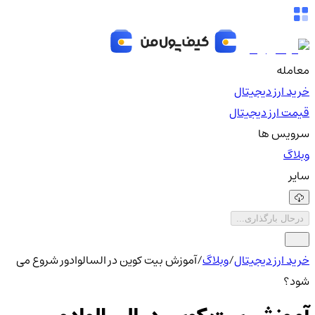
معامله
خرید ارز دیجیتال
قیمت ارز دیجیتال
سرویس ها
وبلاگ
سایر
درحال بارگذاری...
خرید ارز دیجیتال
/
وبلاگ
/
آموزش بیت کوین در السالوادور شروع می
شود؟