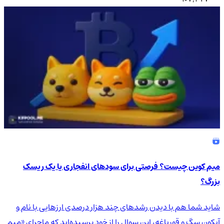
میم کوین چیست؟ فرصتی برای سودهای انفجاری یا یک ریسک
بزرگ؟
شاید شما هم با دیدن رشدهای چند هزار درصدی ارزهایی با نام و
آیکون سگ و قورباغه، این سوال را از خود پرسیده‌اید که ماجرای «میم