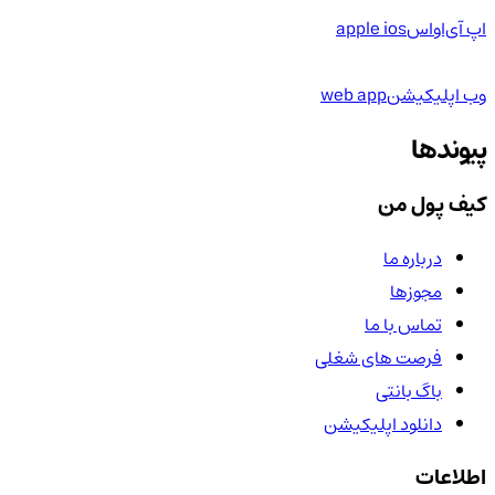
اپ آی‌او‌اس
apple ios
وب اپلیکیشن
web app
پیوندها
کیف پول من
درباره ما
مجوزها
تماس با ما
فرصت های شغلی
باگ بانتی
دانلود اپلیکیشن
اطلاعات