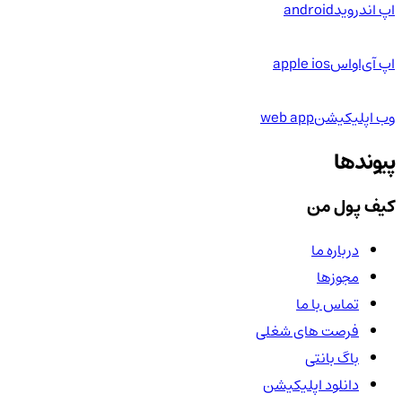
اپ اندروید
android
اپ آی‌او‌اس
apple ios
وب اپلیکیشن
web app
پیوندها
کیف پول من
درباره ما
مجوزها
تماس با ما
فرصت های شغلی
باگ بانتی
دانلود اپلیکیشن