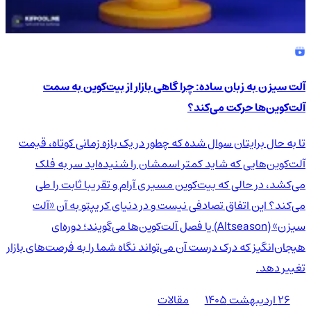
آلت سیزن به زبان ساده: چرا گاهی بازار از بیت‌کوین به سمت
آلت‌کوین‌ها حرکت می‌کند؟
تا به حال برایتان سوال شده که چطور در یک بازه زمانی کوتاه، قیمت
آلت‌کوین‌هایی که شاید کمتر اسمشان را شنیده‌اید سر به فلک
می‌کشد، در حالی که بیت‌کوین مسیری آرام و تقریبا ثابت را طی
می‌کند؟ این اتفاق تصادفی نیست و در دنیای کریپتو به آن «آلت
سیزن» (Altseason) یا فصل آلت‌کوین‌ها می‌گویند؛ دوره‌ای
هیجان‌انگیز که درک درست آن می‌تواند نگاه شما را به فرصت‌های بازار
تغییر دهد.
۲۶ اردیبهشت ۱۴۰۵
مقالات