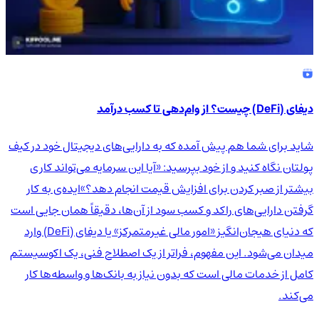
دیفای (DeFi) چیست؟ از وام‌دهی تا کسب درآمد
شاید برای شما هم پیش آمده که به دارایی‌های دیجیتال خود در کیف
پولتان نگاه کنید و از خود بپرسید: «آیا این سرمایه می‌تواند کاری
بیشتر از صبر کردن برای افزایش قیمت انجام دهد؟»ایده‌ی به کار
گرفتن دارایی‌های راکد و کسب سود از آن‌ها، دقیقاً همان جایی است
که دنیای هیجان‌انگیز «امور مالی غیرمتمرکز» یا دیفای (DeFi) وارد
میدان می‌شود. این مفهوم، فراتر از یک اصطلاح فنی، یک اکوسیستم
کامل از خدمات مالی است که بدون نیاز به بانک‌ها و واسطه‌ها کار
می‌کند.