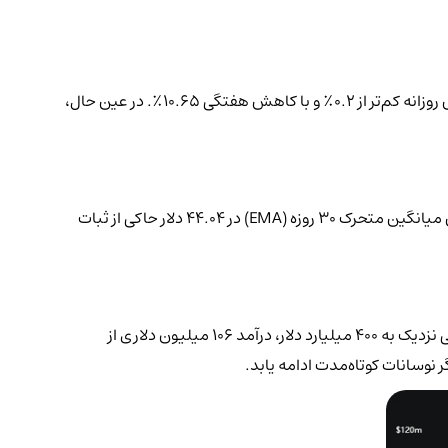
) پس از یک هفته افت شدید، این هفته وارد فاز تثبیت شد. توکن HYPE اکنون با ۴۴.۵۹ دلار معامله می‌شود؛ افزایش روزانه کم‌تر از ۰.۲٪ و با کاهش هفتگی ۱۰.۶۵٪. در عین حال،
در ۲۴ ساعت گذشته، قیمت HYPE بین ۴۳.۴۲ تا ۴۵.۲۰ دلار نوسان کرده است. این حرکت محدود نشان‌دهنده تردید معامله‌گران است. شاخص میانگین متحرک ۳۰ روزه (EMA) در ۴۴.۰۴ دلار حاکی از ثبات
در حالی که قیمت با نوسان همراه است، عملکرد بنیادی Hyperliquid همچنان قدرتمند است. این پلتفرم در ماه گذشته با حجم معاملات دائمی نزدیک به ۴۰۰ میلیارد دلار، درآمد ۱۰۶ میلیون دلاری از