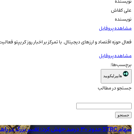
نویسنده
علی کفاش
نویسنده
مشاهده پروفایل
فعال حوزه اقتصاد و ارزهای دیجیتال. با تمرکز بر اخبار روز کریپتو فعال
مشاهده پروفایل
برچسب‌ها:
هایپرلیکویید
جستجو در مطالب
جستجو
سهام STRC حدود 30 درصد جهش کرد؛ تغییر بزرگ در راهبرد Strategy