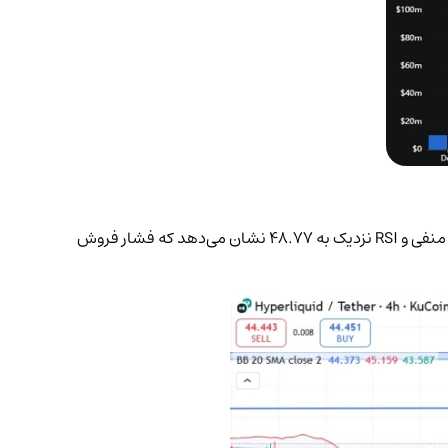
هم‌اکنون قیمت HYPE نزدیک به میانگین ساده ۷ روزه (SMA) در ۴۴.۷۳ دلار و کمی پایین‌تر از نقطه محوری ۴۴.۲۹ دلار قرار دارد. شاخص MACD منفی و RSI نزدیک به ۴۸.۷۷ نشان می‌دهد که فشار فروش