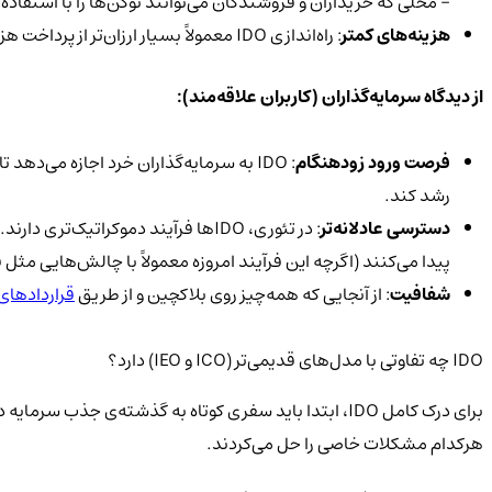
- محلی که خریداران و فروشندگان می‌توانند توکن‌ها را با استفاده 
هزینه‌های کمتر
: راه‌اندازی IDO معمولاً بسیار ارزان‌تر از پرداخت هزینه‌های هنگفت لیست شدن در یک صرافی بزرگ و متمرکز است.
از دیدگاه سرمایه‌گذاران (کاربران علاقه‌مند):
فرصت ورود زودهنگام
: IDO به سرمایه‌گذاران خرد اجازه می‌
رشد کند.
دسترسی عادلانه‌تر
: در تئوری، IDOها فرآیند دموکرا
پیدا می‌کنند (اگرچه این فرآیند امروزه معمولاً با چالش‌هایی م
شفافیت
: از آنجایی که همه‌چیز روی بلاکچین و از طریق
قراردادها
IDO چه تفاوتی با مدل‌های قدیمی‌تر (ICO و IEO) دارد؟
برای درک کامل IDO، ابتدا باید سفری کوتاه به گذشته‌ی جذب سرمایه در دنیای رمزارز داشته باشیم. IDO جدیدترین و تکامل‌یافته‌ترین روش است، اما پیش از آن، دو مدل دیگر
هرکدام مشکلات خاصی را حل می‌کردند.