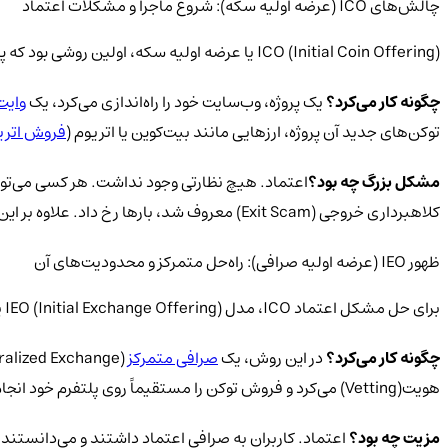
چالش‌های ICO (عرضه اولیه سکه): شروع ماجرا و مشکلات اعتماد
ICO (Initial Coin Offering) یا عرضه اولیه سکه، اولین روشی بود که پروژه‌های بلاکچینی برای جذب سرمایه از آن استفاده می‌کردند. این روش بسیار شبیه به سرمایه‌گذاری جمعی (Crowdfunding) بود.
چگونه کار می‌کرد؟
یک پروژه، وب‌سایت خود را راه‌اندازی می‌کرد، یک
وایت‌
توکن‌های جدید آن پروژه، ارزهایی مانند بیت‌کوین یا اتریوم (
فروش اتری
مشکل بزرگ چه بود؟
اعتماد. هیچ نظارتی وجود نداشت. هر کسی می‌توان
کلاهبرداری خروجی (Exit Scam) معروف شد، بارها رخ داد. علاوه بر این، هیچ تضمینی وجود نداشت که توکن خریداری‌شده‌ی شما، روزی در یک صرافی لیست شود و قابل معامله باشد.
ظهور IEO (عرضه اولیه صرافی): راه‌حل متمرکز و محدودیت‌های آن
برای حل مشکل اعتماد ICO، مدل IEO (Initial Exchange Offering) یا عرضه اولیه صرافی متولد شد.
چگونه کار می‌کرد؟
در این روش، یک
صرافی متمرکز
هویت(Vetting) می‌کرد و فروش توکن را مستقیماً روی پلتفرم خود انجام می‌داد
مزیت چه بود؟
اعتماد. کاربران به صرافی اعتماد داشتند و می‌دانستند 