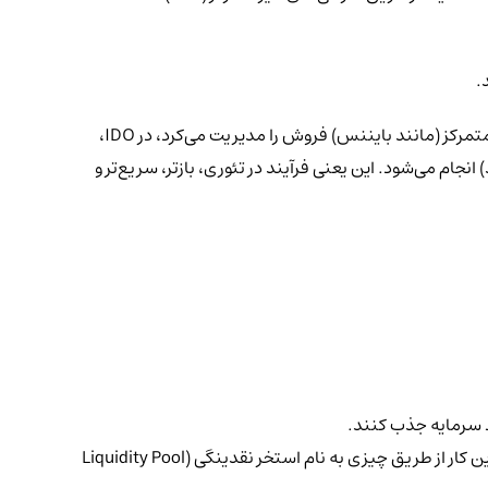
تفاوت کلیدی در کلمه‌ی DEX (مخفف Decentralized Exchange یا صرافی غیرمتمرکز) است. برخلاف روش‌های قدیمی‌تر که یک صرافی بزرگ و متمرکز (مانند بایننس) فروش را مدیریت می‌کرد، در IDO،
ا بر بستر بلاکچین اجرا می‌کنند) انجام می‌شود. این یعنی فرآیند در تئوری، بازتر، سریع‌تر و
ود سرمایه جذب کنند.
: این یکی از مهم‌ترین مزیت‌هاست. به محض شروع IDO، توکن بلافاصله در صرافی غیرمتمرکز قابل معامله می‌شود. این کار از طریق چیزی به نام استخر نقدینگی (Liquidity Pool