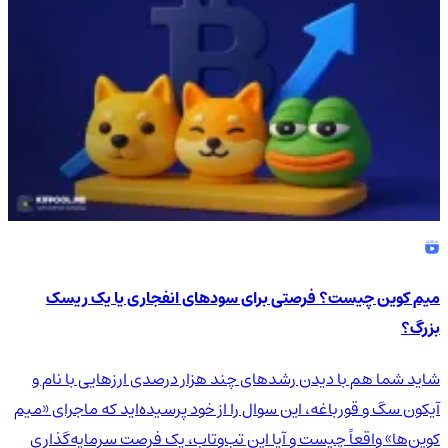
میم کوین چیست؟ فرصتی برای سودهای انفجاری یا یک ریسک
بزرگ؟
شاید شما هم با دیدن رشدهای چند هزار درصدی ارزهایی با نام و
آیکون سگ و قورباغه، این سوال را از خود پرسیده‌اید که ماجرای «میم
کوین‌ها» واقعاً چیست و آیا این تب‌وتاب، یک فرصت سرمایه‌گذاری