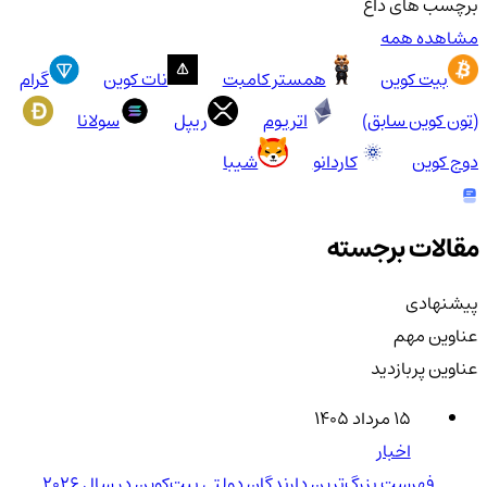
برچسب های داغ
مشاهده همه
بیت کوین
همستر کامبت
نات کوین
گرام
(تون کوین سابق)
اتریوم
ریپل
سولانا
دوج کوین
کاردانو
شیبا
مقالات برجسته
پیشنهادی
عناوین مهم
عناوین پربازدید
۱۵ مرداد ۱۴۰۵
اخبار
فهرست بزرگ‌ترین دارندگان دولتی بیت‌کوین در سال 2026