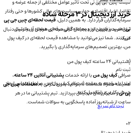
قیمت چین جی پی تی تحت تأثیر عوامل مختلفی از جمله عرضه و
تقاضا، اخبار اقتصادی جهان، سیاست‌های مالی کشورها و حتی رفتار
خرید ارز دیجیتال در 3 مرحله ساده
سرمایه‌گذاران قرار دارد. به همین دلیل،
قیمت لحظه‌ای چین جی پی
تی
اهمیت زیادی دارد و معامله‌گران حرفه‌ای همواره آن را دنبال
برای خرید و فروش ارز دیجیتال کافی‌ست این مراحل را به‌ترتیب دنبال
می‌کنند. شما نیز می‌توانید با مشاهده قیمت لحظه‌ای در کیف پول
کنید:
من، بهترین تصمیم‌های سرمایه‌گذاری را بگیرید.
01
پشتیبانی ۲۴ ساعته کیف پول من
ثبت نام
صرافی
کیف پول من
با ارائه خدمات
پشتیبانی آنلاین ۲۴ ساعته
،
ابتدا با مراجعه به صفحه ثبت‌نام کیف‌ پول من، مراحل ابتدایی ایجاد
همیشه همراه شماست تا بتوانید بدون نگرانی به
معاملات چین جی
حساب کاربری را تکمیل کنید.
پی تی
و سایر ارزهای دیجیتال بپردازید. تیم پشتیبانی ما در هر
ساعت از شبانه‌روز آماده پاسخگویی به سوالات شماست.
ثبت نام سریع
02
خرید ارز دیجیتال