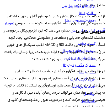
تحلیل تکنیکال دش
لوگو های کیف پول من
اطلاعیه ها
از دیدگاه تحلیل تکنیکال، دش همواره نوسان قابل توجهی داشته و
وضعیت سرویس ها
همین ویژگی آن را برای معامله‌گران جذاب کرده است. بررسی
نمودار
قیمت ارز دیجیتال دش
نشان می‌دهد که این ارز دیجیتال در دوره‌های
سرویس های ما
مختلف کف‌های حمایتی و سقف‌های مقاومتی محکمی ایجاد کرده
کسب درآمد
است. اندیکاتورهایی مانند RSI و MACD اغلب سیگنال‌های خوبی
قیمت ارزهای دیجیتال
برای تشخیص نقاط ورود و خروج ارائه می‌دهند، زیرا نوسان بالا باعث
سهام بازارهای جهانی
می‌شود این ابزارها عملکرد موثرتری داشته باشند.
استیکینگ ارز دیجیتال
در حال حاضر، معامله‌گران حرفه‌ای بیشتر به دنبال شناسایی
دکس پلاس
محدوده‌های حمایتی در قیمت‌های پایین‌تر و مقاومت‌های میان‌مدت
خرید گیفت کارت
می‌گردند تا بتوانند از فرصت‌های نوسان‌گیری استفاده کنند. با توجه
خدمات پرداخت
به پیش‌بینی‌ها، دش می‌تواند در سال‌های آینده بین کانال‌های
ایرانسل
قیمتی مشخص حرکت کند و در صورت عبور از مقاومت‌های کلیدی،
همراه اول
رشد قابل توجهی را تجربه کند.