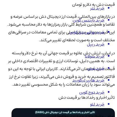
قیمت دش به دلار و تومان
خرید تتر
در بازارهای بین‌المللی، قیمت ارز دیجیتال دش بر اساس عرضه و
خرید بایننس کوین
تقاضا و همچنین شرایط کلی بازار رمزارزها به دلار محاسبه می‌شود.
این قیمت جهانی مبنای اصلی برای تمامی معاملات در صرافی‌های
خرید یو اس دی کوین
مختلف است و به‌صورت لحظه‌ای تغییر می‌کند.
خرید ریپل
در ایران، ارزش دش علاوه بر قیمت جهانی آن به نرخ دلار وابسته
خرید سولانا
است. به همین دلیل، نوسانات ارزی و تغییرات اقتصادی داخلی بر
خرید ترون
قیمت دش به تومان اثر می‌گذارند. کاربران ایرانی با توجه به این دو
فاکتور تصمیم به خرید و فروش دش می‌گیرند، زیرا تفاوت نرخ ارز
خرید هایپر لیکویید
می‌تواند سود یا زیان معاملات را به شکل محسوسی تغییر دهد.
خرید دوج کوین
تاثیر اخبار و رخدادها بر قیمت دش
خرید لئو
تمامی حقوق مادی و معنوی محفوظ است.