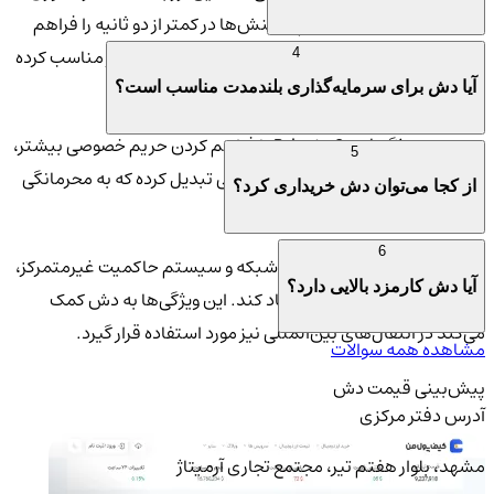
Instant Send امکان انجام تراکنش‌ها در کمتر از دو ثانیه را فراهم
می‌کند، قابلیتی که آن را برای پرداخت‌های روزمره بسیار مناسب کرده
4
است.
آیا دش برای سرمایه‌گذاری بلندمدت مناسب است؟
همچنین ویژگی Private Send با فراهم کردن حریم خصوصی بیشتر،
5
دش را به گزینه‌ای محبوب برای کاربرانی تبدیل کرده که به محرمانگی
از کجا می‌توان دش خریداری کرد؟
تراکنش‌ها اهمیت می‌دهند.
6
دش به دلیل ساختار دو‌لایه‌ای شبکه و سیستم حاکمیت غیرمتمرکز،
آیا دش کارمزد بالایی دارد؟
توانست اکوسیستم پایدار ایجاد کند. این ویژگی‌ها به دش کمک
می‌کند در انتقال‌های بین‌المللی نیز مورد استفاده قرار گیرد.
مشاهده همه سوالات
پیش‌بینی قیمت دش
آدرس دفتر مرکزی
مشهد، بلوار هفتم تیر، مجتمع تجاری آرمیتاژ