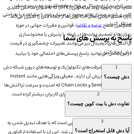
پس از خرید ارز دیجیتال می‌توانید وارد داشبورد مدیریت حساب
اشاره کرد؛ به‌ویژه روند بیت‌ کوین (BTC) که به‌عنوان شاخص کلیدی
کاربری شوید و رمزارزهای موجود در حساب خود را مشاهده یا به‌راحتی
بازار، مسیر حرکتی سایر آلت‌ کوین‌ها از جمله دش را تعیین می‌کند.
منتقل کنید.
همچنین سطح
عرضه و تقاضا
، قوانین و مقررات جهانی در حوزه
رمزارزها و تصمیم دولت‌ها در رابطه با پذیرش یا محدودسازی
پاسخ به پرسش های شما
تراکنش‌های دیجیتال نیز می‌توانند تغییرات چشمگیری در قیمت
دش ایجاد کنند.
در این بخش می‌توانید پاسخ پرسش‌های احتمالی خود را بیابید
از سوی دیگر، پیشرفت‌های تکنولوژیک و توسعه‌های درون شبکه دش
1
نقش کلیدی در ارزش آن دارند. معرفی ویژگی‌هایی مانند Instant
دش چیست؟
Send، Private Send و Chain Locks که امنیت و سرعت تراکنش‌ها
را افزایش داده‌اند، جذابیت دش را برای کاربران بیشتر کرده است.
2
تفاوت دش با بیت‌ کوین چیست؟
کاربرد دش در بازار ارزهای دیجیتال
دش یکی از قدیمی‌ترین پروژه‌هایی است که با هدف تبدیل شدن به
3
پول دیجیتال سریع و ارزان طراحی شد. این ارز با استفاده از فناوری
آیا دش قابل استخراج است؟