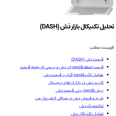
تحلیل تکنیکال بازار دَش (DASH)
فهرست مطلب
قیمت دش (DASH)
قیمت لحظه&zwnj;ای دش و بررسی تاریخچه قیمت
عوامل تاثیر&zwnj;گذار بر قیمت دش
کاربرد دش در بازار ارزهای دیجیتال
پیش&zwnj;بینی قیمت دش
خرید و فروش دش در صرافی کیف پول من
توکنومیک دش
تحلیل تکنیکال دش