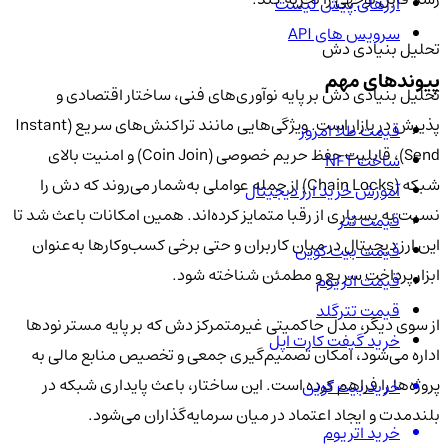
ارزهای پیش لیست
سرویس های API
تحلیل بنیادی دش
پیوندهای مهم
تحلیل بنیادی دش بر پایه نوآوری‌های فنی، ساختار اقتصادی و
پذیرش در بازار است. ویژگی‌هایی مانند تراکنش‌های سریع (Instant
قیمت طلا امروز
Send)، قابلیت حفظ حریم خصوصی (Coin Join) و امنیت بالای
ساخت NFT
شبکه (Chain Locks) از جمله عواملی به‌شمار می‌روند که دش را
آموزش خرید ارز دیجیتال
نسبت به بسیاری از رقبا متمایز کرده‌اند. همین امکانات باعث شد تا
قیمت تتر
این ارز دیجیتال در میان کاربران و حتی برخی کسب‌وکارها به‌عنوان
قیمت بیت کوین
ابزار پرداخت سریع و مطمئن شناخته شود.
قیمت اتریوم
قیمت تترگلد
از سوی دیگر، مدل حاکمیتی غیرمتمرکز دش که بر پایه مستر نودها
خرید گیفت کارت اپل
اداره می‌شود، امکان تصمیم‌گیری جمعی و تخصیص منابع مالی به
پروژه‌ها را فراهم کرده است. این ساختار، باعث پایداری شبکه در
خرید بیت کوین
بلندمدت و ایجاد اعتماد در میان سرمایه‌گذاران می‌شود.
خرید اتریوم