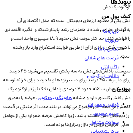
پیوندها
توکنومیک دش
کیف پول من
دش یکی از معدود ارزهای دیجیتال است که مدل اقتصادی آن
به‌گونه‌ای طراحی شده تا همزمان رشد پایدار شبکه و انگیزه اقتصادی
درباره ما
را فراهم کند. حداکثر عرضه دش حدود ۱۸.۹ میلیون واحد است و
مجوزها
تاکنون بخش زیادی از آن از طریق فرایند استخراج وارد بازار شده
تماس با ما
است.
فرصت های شغلی
باگ بانتی
سیستم پاداش‌دهی دش به سه بخش تقسیم می‌شود: ۴۵ درصد
دانلود اپلیکیشن
برای ماینرها، ۴۵ درصد برای مستر نودها و ۱۰ درصد برای خزانه توسعه
پروژه. کاهش سالانه حدود ۷ درصدی پاداش بلاک نیز در توکنومیک
اطلاعات
دش نقش کلیدی دارد و مشابه
هاوینگ بیت‌ کوین
، عرضه را به‌مرور
قوانین و مقررات
کاهش می‌دهد. این موضوع می‌تواند در بلندمدت اثر مثبتی بر قیمت
حریم خصوصی
ارز دیجیتال دش داشته باشد، زیرا کاهش عرضه همواره یکی از عوامل
سوالات متداول
اصلی افزایش ارزش در بازار رمزارزها بوده است.
مرکز پشتیبانی