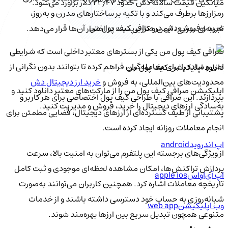
میانگین قیمت سالانه دش حدود ۲۳٫۴۷ دلار برآورد می‌شود.
رمزارزها برطرف می‌کند و با تکیه بر ساختارهای مدرن و به‌روز،
خرید و فروش دش در صرافی کیف پول من
تجربه‌ای سریع، ایمن و کاربرپسند در اختیار آن‌ها قرار می‌دهد.
صرافی کیف پول من یکی از بسترهای معتبر داخلی است که شرایطی
امن و ساده را برای معامله‌گران فراهم کرده تا بتوانند بدون نگرانی از
دانلود اپلیکیشن کیف‌ پول من
محدودیت‌های بین‌المللی، به
فروش و
خرید ارز دیجیتال دش
اپلیکیشن صرافی کیف پول من را از مارکت‌های معتبر دانلود کنید و
بپردازند. این صرافی با طراحی کیف پول اختصاصی برای هر کاربر و
به‌سادگی ارزهای دیجیتال را خرید، فروش و مدیریت کنید.
پشتیبانی از طیف گسترده‌ای از ارزهای دیجیتال، فضایی مطمئن برای
انجام معاملات روزانه ایجاد کرده است.
اپ اندروید
android
از ویژگی‌های برجسته این پلتفرم می‌توان به امنیت بالا، سرعت
پردازش تراکنش‌ها، امکان مشاهده لحظه‌ای موجودی و ثبت کامل
اپ آی‌او‌اس
apple ios
تاریخچه معاملات اشاره کرد. همچنین کاربران می‌توانند به‌صورت
شبانه‌روزی به حساب خود دسترسی داشته باشند و از خدمات
وب اپلیکیشن
web app
متنوعی همچون تبدیل سریع بین ارزها بهره‌مند شوند.