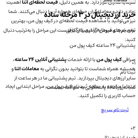
سرمایه‌گذاران قرار دارد. به همین دلیل،
قیمت لحظه‌ای اتنا
اهمیت
زیادی دارد و معامله‌گران حرفه‌ای همواره آن را دنبال می‌کنند. شما
خرید ارز دیجیتال در 3 مرحله ساده
نیز می‌توانید با مشاهده قیمت لحظه‌ای در کیف پول من، بهترین
تصمیم‌های سرمایه‌گذاری را بگیرید.
برای خرید و فروش ارز دیجیتال کافی‌ست این مراحل را به‌ترتیب دنبال
کنید:
پشتیبانی ۲۴ ساعته کیف پول من
صرافی
کیف پول من
با ارائه خدمات
پشتیبانی آنلاین ۲۴ ساعته
،
01
همیشه همراه شماست تا بتوانید بدون نگرانی به
معاملات اتنا
و
ثبت نام
سایر ارزهای دیجیتال بپردازید. تیم پشتیبانی ما در هر ساعت از
ابتدا با مراجعه به صفحه ثبت‌نام کیف‌ پول من، مراحل ابتدایی ایجاد
شبانه‌روز آماده پاسخگویی به سوالات شماست.
حساب کاربری را تکمیل کنید.
ثبت نام سریع
02
خرید ارز دیجیتال