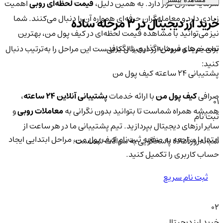
سرمایه‌گذاران قرار دارد. به همین دلیل،
قیمت لحظه‌ای روبی
اهمیت
زیادی دارد و معامله‌گران حرفه‌ای همواره آن را دنبال می‌کنند. شما
خرید ارز دیجیتال در 3 مرحله ساده
نیز می‌توانید با مشاهده قیمت لحظه‌ای در کیف پول من، بهترین
تصمیم‌های سرمایه‌گذاری را بگیرید.
برای خرید و فروش ارز دیجیتال کافی‌ست این مراحل را به‌ترتیب دنبال
کنید:
پشتیبانی ۲۴ ساعته کیف پول من
صرافی
کیف پول من
با ارائه خدمات
پشتیبانی آنلاین ۲۴ ساعته
،
01
همیشه همراه شماست تا بتوانید بدون نگرانی به
معاملات روبی
و
ثبت نام
سایر ارزهای دیجیتال بپردازید. تیم پشتیبانی ما در هر ساعت از
ابتدا با مراجعه به صفحه ثبت‌نام کیف‌ پول من، مراحل ابتدایی ایجاد
شبانه‌روز آماده پاسخگویی به سوالات شماست.
حساب کاربری را تکمیل کنید.
ثبت نام سریع
02
خرید ارز دیجیتال