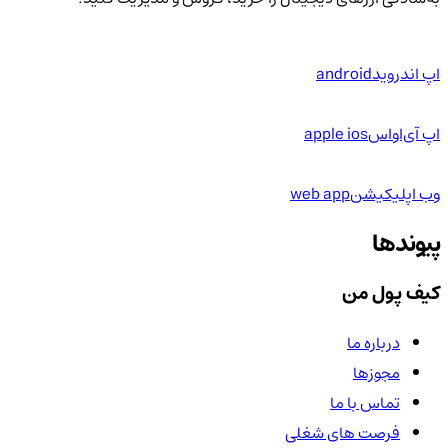
اپ اندروید
android
اپ آی‌او‌اس
apple ios
وب اپلیکیشن
web app
پیوندها
کیف پول من
درباره ما
مجوزها
تماس با ما
فرصت های شغلی