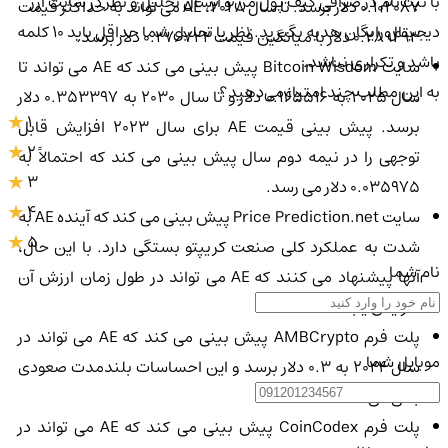
با ثبت‌نام در صرافی کیف پول من و ارسال تحلیل و نظر در سایت ارز
0.102087 دلار برسد. تا سال 2028، AE می تواند به حداکثر قیمت
دیجیتال رایگان هدیه بگیرید. نظر یا تحلیل شما حداقل باید ۱۰ کلمه
0.289493 دلار با میانگین قیمت 0.276722 دلار برسد.
باشد و تکراری نباشد.
سایت Bitcoin Wisdom پیش بینی می کند که AE می تواند تا
به این مطلب چند امتیاز می‌دهید؟
سال 2025 به 0.145516 دلار و تا سال 2030 به 0.353397 دلار
1
برسد. پیش بینی قیمت AE برای سال 2023 افزایش قابل
2
توجهی را در نیمه دوم سال پیش بینی می کند که احتمالاً به
3
0.035975 دلار می رسد.
4
سایت Price Prediction.net پیش بینی می کند که آینده AE به
5
شدت به عملکرد کلی صنعت کریپتو بستگی دارد. با این حال،
نام شما
آنها پیشنهاد می کنند که AE می تواند در طول زمان ارزش آن
افزایش یابد.
پلت فرم AMBCrypto پیش بینی می کند که AE می تواند در
موبایل شما
سال 2024 به 0.3 دلار برسد و این احساسات بلندمدت صعودی
باقی می ماند.
پلت فرم CoinCodex پیش بینی می کند که AE می تواند در