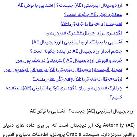
ارز دیجیتال ایترنیتی (AE) چیست؟ | آشنایی با توکن AE
عملکرد توکن AE چگونه است؟
امنیت ارز دیجیتال ایترنیتی (AE)
نگهداری ارز دیجیتال AE در کیف پول من
آشنایی با بنیانگذاران ایترنیتی (ارز دیجیتال AE)
چشم انداز ارز دیجیتال AE در آینده چگونه است؟
خرید و فروش ارز دیجیتال AE (ایترنیتی) در کیف پول من
نمودار قیمت ارز دیجیتال ایترنیتی (AE) در صرافی کیف پول من
ارز دیجیتال ایترنیتی (AE) چه ویژگی هایی دارد؟
چرا از کیف پول من برای نگهداری توکن ایترنیتی (AE) استفاده
کنیم؟
ارز دیجیتال ایترنیتی (AE) چیست؟ | آشنایی با توکن AE
Aeternity (AE) یک ارز دیجیتال است که بر روی داده های دنیای
واقعی تمرکز دارد. سیستم Oracle پروتکل، اطلاعات دنیای واقعی و