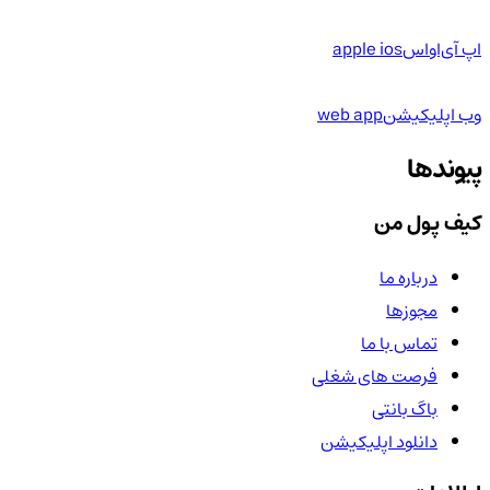
اپ آی‌او‌اس
apple ios
وب اپلیکیشن
web app
پیوندها
کیف پول من
درباره ما
مجوزها
تماس با ما
فرصت های شغلی
باگ بانتی
دانلود اپلیکیشن