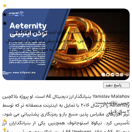
قیمت لحظه ای AE و خرید آسان و ارزان ایترنیتی (Aeternity) از
صرافی محبوب کیف پول من مرجع خرید بیش از دو هزار ارز دیجیتال
با قابلیت نگهداری برای بلندمدت و خرید به صورت ریال ( تومان ) و
دلار در سامانه بدون کارمزد
0
0
پاسخ دهید
Yanislav Malahov بنیانگذار ارز دیجیتال AE است. او پروژه بلاکچین
حسن نظامدوست
Aeternity را در سال 2016 با تمایل به اینترنت منصفانه تر که توسط
2 سال قبل
نرم افزارهای مقیاس پذیر، منبع باز و رمزنگاری پشتیبانی می شود،
تأسیس کرد. نیکولا استوجانوف همچنین یکی از بنیانگذاران ارز
دیجیتال AE و خالق AE Ventures است. لوکا سوچیچ، رئیس سابق