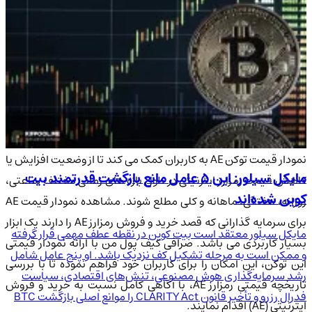
بیشترین امکانات، بستری مطمئن جهت خرید و فروش ارز دیجیتال
ایترنیتی (AE) در کشور بوده و محیط مناسبی را برای سرمایه گذاران و
معامله گران عزیز فراهم نموده است. جهت ثبت نام در صرافی کیف
پول من و آغاز خرید و فروش توکن AE از طریق صفحه عضویت به جمع
هزاران کاربر این مجموعه بپیوندید.
نمودار قیمت ارز دیجیتال ایترنیتی (AE) در صرافی کیف پول من
نمودار قیمت توکن AE به کاربران کمک می کند تا از وضعیت افزایش یا
مایکل سیلور: این ۵ عامل مانع بازگشت قدرتمند بیت
کاهش قیمت رمزارز ایترنیتی در طول بازه های زمانی مختلف ساعتی،
کوین شده‌اند
روزانه، هفتگی، ماهانه و کلی مطلع شوند. مشاهده نمودار قیمت AE
برای سرمایه گذارانی که قصد خرید و فروش رمزارز AE را دارند یک ابزار
مایکل سیلور معتقد است بیت کوین در نقطه عطف مهمی قرار گرفته
بسیار کاربردی می باشد. صرافی کیف پول من با ارائه نمودار قیمتی
و ممکن است به مرحله تشکیل کف نزدیک باشد. او پنج عامل شامل
این توکن، این امکان را برای کاربران خود فراهم نموده تا با بررسی
رشد سرمایه‌گذاری هوش مصنوعی، تنش‌های اقتصادی، سیاست
تاریخچه قیمتی رمزارز AE، با آگاهی کامل نسبت به خرید و فروش
فدرال رزرو و تأخیر قانون CLARITY Act را موانع اصلی بازگشت BTC
ایترنیتی (AE) اقدام نمایند.