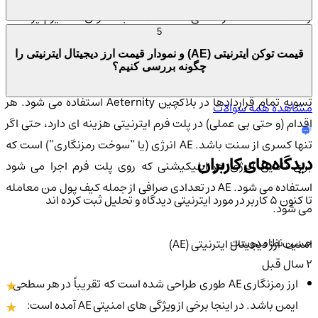
Aeternity است، ارائه می کنند. AEon به عنوان مکانیزم پرداخت
5
برای هر منبعی که کاربر از پروتکل استفاده می کند استفاده می شود.
قیمت توکن ایترنیتی (AE) و نمودار قیمت ارز دیجیتال ایترنیتی را
بلاکچین Aeternity توسط ماینرها، کاربران رمزارز AE و توسعه
چگونه بررسی کنیم؟
دهندگان اداره می شود. AE برای پرداخت هزینه تراکنش در شبکه و
تسویه تمام قراردادها در بلاکچین Aeternity استفاده می شود. هر
مشاهده همه سوالات
اقدام (و حتی بی عملی) در پلت فرم ایترنیتی هزینه ای دارد، حتی اگر
تنها کسری از سنت باشد. AE انرژی (یا “سوخت رمزنگاری”) است که
دیدگاه‌های کاربران
برای تامین انرژی هر اپلیکیشنی که روی پلت فرم اجرا می شود
استفاده می شود. AE در تعدادی صرافی از جمله کیف پول من معامله
تا کنون 5 کاربر در مورد
ایترنیتی
دیدگاه و تحلیل ثبت کرده اند
می شود.
حسن نظامدوست
امنیت ارز دیجیتال ایترنیتی (AE)
2 سال قبل
ارز رمزنگاری AE طوری طراحی شده است که تقریباً در هر سطحی
ایمن باشد. در اینجا برخی از ویژگی های امنیتی AE آمده است: