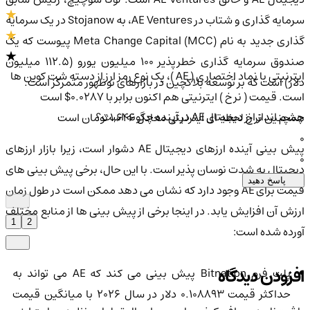
سرمایه گذاری و شتاب در AE Ventures، به Stojanow در یک سرمایه
گذاری جدید به نام Meta Change Capital (MCC) پیوست که یک
صندوق سرمایه گذاری خطرپذیر 100 میلیون یورو (112.5 میلیون
ایترنیتی با نماد اختصاری ( AE )، یک نوع رمز ارز از دسته شت کوین ها
دلار) است که بر توسعه بلاکچین در بازارهای نوظهور متمرکز است.
است. قیمت ( نرخ ) ایترنیتی هم اکنون برابر با 0.0287$ است
چشم انداز ارز دیجیتال AE در آینده چگونه است؟
همچنین نرخ لحظه ای ایترنیتی معادل 1,646 تومان است
0
پیش بینی آینده ارزهای دیجیتال AE دشوار است، زیرا بازار ارزهای
0
دیجیتال به شدت نوسان پذیر است. با این حال، برخی پیش بینی های
پاسخ دهید
قیمت برای AE وجود دارد که نشان می دهد ممکن است در طول زمان
ارزش آن افزایش یابد. در اینجا برخی از پیش بینی ها از منابع مختلف
1
2
آورده شده است:
افزودن دیدگاه
پلت فرم Bitnation پیش بینی می کند که AE می تواند به
حداکثر قیمت 0.108893 دلار در سال 2026 با میانگین قیمت