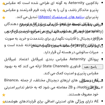
بلاکچین Aeternity به گونه ای طراحی شده است که مقیاس
پذیر و ماندگار باشد، و آن را به یک پلت فرم قدرتمند و مقیاس
پذیر برای
برنامه های غیرمتمرکز (dApps)
تبدیل می کند.
این پروتکل توسط ماینرها، کاربران رمزارز AE و توسعه دهندگان
فروش با قیمت لحظه ای AE و خرید آسان و ارزان ایترنیتی
اداره می شود که به اطمینان از عدم تمرکز و امنیت کمک می
(Aeternity) از صرافی محبوب کیف پول من مرجع خرید بیش از دو
کند.
هزار ارز دیجیتال با قابلیت نگهداری برای بلندمدت و خرید به صورت
پروتکل Aeternity برای غیرمتمرکز شدن ساخته شده است و
ریال ( تومان ) و دلار در سامانه بدون کارمزد انتقال
میراث ساتوشی در هسته آن قرار دارد.
0
پروتکل Aeternity مقیاس بندی غیرقابل اعتماد غیرقابل
0
اعتماد را با فناوری State Channels ارائه می کند که به بهبود
پاسخ دهید
مقیاس پذیری و امنیت کمک می کند.
AE در صرافی های ارزهای دیجیتال مختلف، از جمله Binance،
سبحان خدنگی
Huobi، OKEx، و ZB معامله می شود که به خاطر تدابیر امنیتی
2 سال قبل
خود معروف هستند.
AE دارای ویژگی های امنیتی اضافی برای قراردادهای هوشمند