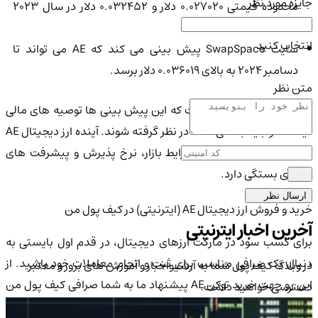
جایزه مورد نظر
محدوده قیمتی 0.027020 دلار و 0.032452 دلار در سال 2023
معامله کند.
انتخاب کنید
سایت SwapSpace پیش بینی می کند که AE می تواند تا
دسامبر 2024 به بالای 0.036019 دلار برسد.
متن نظر
توجه به این نکته مهم است که این پیش بینی ها توصیه های مالی
نیستند و باید با کمی نمک در نظر گرفته شوند. آینده ارز دیجیتال AE
به عوامل زیادی از جمله شرایط بازار، نرخ پذیرش و پیشرفت های
فناوری بستگی دارد.
ارسال نظر
خرید و فروش ارز دیجیتال AE (ایترنیتی) در کیف پول من
آخرین اخبار ایترنیتی
برای کسب سود در مارکت ارزهای دیجیتال، در قدم اول بایستی به
دنبال یک صرافی مناسب برای ثبت و انجام معاملات خود باشید. از
در وبلاگ کیف پول شما به آرشیواخبار و آموزش های بروز و معتبر
این رو جهت خرید توکن AE پیشنهاد ما به شما صرافی کیف پول من
دسترسی خواهید داشت.
است. این پلت فرم بومی و ایرانی با در نظر گرفتن کمترین کارمزد و