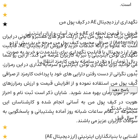
است.
نگهداری ارز دیجیتال AE در کیف پول من
فروش با قیمت لحظه ای AE و خرید آسان و ارزان ایترنیتی
صرافی بزرگ کیف پول من یکی از پلت فرم های معتبر و قانونی در ایران
(Aeternity) از صرافی محبوب کیف پول من مرجع خرید بیش از دو
است که علاوه بر ارائه خدمات خرید و فروش ارز دیجیتال AE، قابلیت
هزار ارز دیجیتال با قابلیت نگهداری برای بلندمدت و خرید به صورت
نگهداری توکن ایترنیتی را نیز به کاربران عرضه می کند. از این رو شما
ریال ( تومان ) و دلار در سامانه بدون کارمزد انتقال .ا
می توانید برای نگهداری توکن ایترنیتی و سرمایه گذاری در این رمزارز،
0
بدون نگرانی از دست رفتن دارایی های خود یا پرداخت کارمزد از صرافی
0
کیف پول من استفاده نموده و از افزایش قیمت و ارزش رمزارزهای
پاسخ دهید
خود در طول زمان بهره مند شوید. شایان ذکر است ثبت نام و احراز
هویت در کیف پول من به آسانی انجام شده و کارشناسان این
سبحان خدنگی
مجموعه در تمام ساعات شبانه روز آماده پشتیبانی و پاسخگویی به
2 سال قبل
سوالات کاربران عزیز می باشند.
آشنایی با بنیانگذاران ایترنیتی (ارز دیجیتال AE)