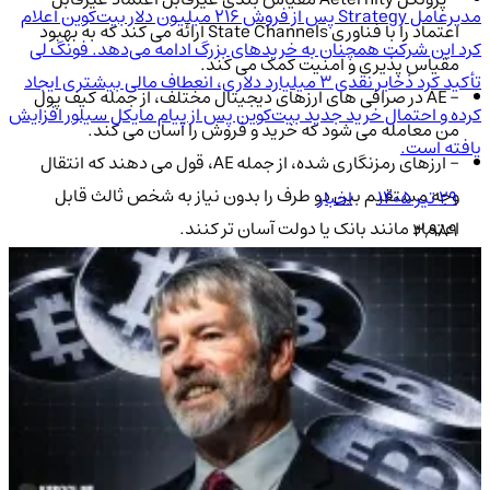
مدیرعامل Strategy پس از فروش ۲۱۶ میلیون دلار بیت‌کوین اعلام
اعتماد را با فناوری State Channels ارائه می کند که به بهبود
کرد این شرکت همچنان به خریدهای بزرگ ادامه می‌دهد. فونگ لی
مقیاس پذیری و امنیت کمک می کند.
تأکید کرد ذخایر نقدی ۳ میلیارد دلاری، انعطاف مالی بیشتری ایجاد
- AE در صرافی های ارزهای دیجیتال مختلف، از جمله کیف پول
کرده و احتمال خرید جدید بیت‌کوین پس از پیام مایکل سیلور افزایش
من معامله می شود که خرید و فروش را آسان می کند.
یافته است.
- ارزهای رمزنگاری شده، از جمله AE، قول می دهند که انتقال
وجه مستقیم بین دو طرف را بدون نیاز به شخص ثالث قابل
۲۹ تیر ۱۴۰۵
اخبار
اعتماد مانند بانک یا دولت آسان تر کنند.
3,989
- AE این پتانسیل را دارد که به کسب و کارها در جمع آوری
سرمایه جدید و بهبود نقدینگی مالی کمک کند.
- ارزهای رمزنگاری شده، از جمله AE، محافظت بالقوه در برابر
تورم و کارمزدهای تراکنش کمتر را ارائه می دهند.
چرا از کیف پول من برای نگهداری توکن ایترنیتی (AE) استفاده کنیم؟
با توجه به محدودیت های بین المللی موجود و سخت گیری هایی که