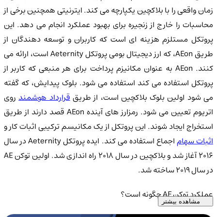
زمان واقعی را با بلاکچین یکپارچه می کند. ایترنیتی همچنین برخی از
محاسبات را خارج از زنجیره برای بهبود عملکرد انجام می دهد. این
پروتکل مستلزم هزینه ای است که کاربران و توسعه دهندگان از
طریق AEon، که ارز دیجیتال بومی پروتکل Aeternity است، ارائه می
کنند. AEon به عنوان مکانیزم پرداخت برای هر منبعی که کاربر از
پروتکل استفاده می کند استفاده می شود. بلوک پیدایش، که گفته
ی شود اولین بلوک بلاکچین است، از طریق
قرارداد هوشمند
روی
اتریوم تعیین می شود. رمزارز های آینده AEon قصد دارند از طریق
استخراج ایجاد شوند. این پروتکل از یک مکانیسم ترکیبی اثبات کار و
ثبات سهام
اجماع استفاده می کند. ایده پروتکل Aeternity در سال
2016 آغاز شد و بلاکچین در سال 2018 راه اندازی شد. اولین توکن AE
در سال 2019 ساخته شد.
عملکرد توکن AE چگونه است؟
مشاهده بیشتر