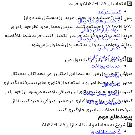
4️⃣ انتخاب ارز AI16ZELIZA و خرید
کسب درآمد
پس از شارژ حساب، وارد بخش خرید ارز دیجیتال شده و ارز
قیمت ارزهای دیجیتال
"AI16ZELIZA" را جستجو کنید. سپس مقدار مورد نظر خود را برای
سهام بازارهای جهانی
خرید انتخاب کرده و فرایند خرید را تکمیل کنید. خرید شما بلافاصله
استیکینگ ارز دیجیتال
پردازش خواهد شد و ارز به کیف پول شما واریز می‌شود.
دکس پلاس
خرید گیفت کارت
5️⃣ نگهداری امن ارز در کیف پول من
خدمات پرداخت
صرافی "کیف پول من" به شما این امکان را می‌دهد تا ارز دیجیتال
ایرانسل
خود را در یک محیط امن و با استفاده از فناوری‌های پیشرفته نگهداری
همراه اول
کنید. با توجه به امنیت بالای این صرافی، توصیه می‌شود ارز خود را در
ارزهای پیش لیست
کیف پول آنلاین یا سخت‌افزاری در همین صرافی ذخیره کنید تا از
سرویس های API
سرقت یا حملات سایبری جلوگیری کنید.
پیوندهای مهم
6️⃣ شروع به معامله و استفاده از ارز AI16ZELIZA
قیمت طلا امروز