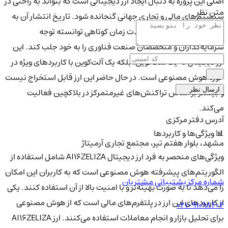
اصلی این پروژه به دنبال ایجاد ارز دیجیتالی است که بتواند به راحتی در
متن نظر
سیستم‌های مالی و تجاری جهانی گنجانده شود. تاریخ انتشار آن به
سال 2024 برمی‌گردد و در مدت زمان کوتاهی توانسته توجه
سرمایه‌گذاران و متخصصان صنعت فناوری را به خود جلب کند. این
ارز دیجیتال نه یک شت‌کوین، بلکه یک آلت‌کوین با کاربردهای ویژه در
حوزه هوش مصنوعی است. در حال حاضر این ارز قابل استخراج نیست
ارسال نظر
و بیشتر بر اساس تراکنش‌های غیرمتمرکز در بلاکچین فعالیت
می‌کند.
آدرس دفتر مرکزی
📊 ویژگی‌ها و کاربردها
مشهد، بلوار هفتم تیر، مجتمع تجاری آرمیتاژ
ویژگی‌های منحصر به فرد ارز دیجیتال AI16ZELIZA شامل استفاده از
الگوریتم‌های پیشرفته هوش مصنوعی است که به کاربران این امکان
شماره مرکز پشتیبانی مشتریان
را می‌دهد تا به صورت بهینه‌تر و با امنیت بالا از آن استفاده کنند. یکی
از کاربردهای این ارز در پلتفرم‌های مالی است که از هوش مصنوعی
021-91098404
برای تحلیل بازار و انجام معاملات استفاده می‌کنند. ارز AI16ZELIZA