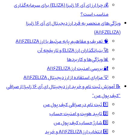
💰 چرا ارز ای آی 16 زلیزا (ELIZA) برای سرمایه‌گذاری
مناسب است؟
ویژگی‌های منحصر به فرد ارز دیجیتال ای آی 16 زلیزا
(AI16ZELIZA)
🧠 تعریف و مفاهیم پایه مرتبط با ارز AI16ZELIZA
🚀 بنیانگذاران ارز ELIZA و تاریخچه آن
📊 ویژگی‌ها و کاربردها
🔐 بررسی امنیت ارز AI16ZELIZA
💡 مزایای استفاده از ارز دیجیتال AI16ZELIZA
📝 آموزش ثبت نام و خرید ارز دیجیتال ای آی 16 زلیزا از صرافی
"کیف پول من"
1️⃣ ثبت نام در صرافی کیف پول من
2️⃣ تایید هویت و امنیت حساب
3️⃣ شارژ حساب کیف پول من
4️⃣ انتخاب ارز AI16ZELIZA و خرید