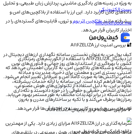
به ویژه در زمینه‌های یادگیری ماشینی، پردازش زبان طبیعی، و تحلیل
پست الکترونیکی
داده‌های کلان کاربرد دارد. این ارز با استفاده از بلاکچین‌های امن و
پیشرفته مانند
بلاکچین اتریوم
و ترون، قابلیت‌های گسترده‌ای را در
info@kifpool.me
اختیار کاربران قرار می‌دهد.
🔐 بررسی امنیت ارز AI16ZELIZA
کیف‌ پول من، به‌عنوان نخستین سامانه نگهداری ارزهای دیجیتال در
ارز دیجیتال AI16ZELIZA با استفاده از الگوریتم‌های رمزنگاری
کشور، با بهره‌گیری از استانداردهای روز جهانی و فناوری‌های نوین
پیشرفته و شبکه‌های بلاکچین امن، به کاربران اطمینان می‌دهد که
امنیتی، بستری امن و مطمئن برای ذخیره، مدیریت و مبادله
تمامی تراکنش‌ها به صورت کاملاً امن و غیرقابل تغییر انجام می‌شود.
رمزارزها فراهم کرده است. این سامانه با ارائه خدمات پیشرفته،
علاوه بر این، به دلیل استفاده از تکنولوژی‌های هوش مصنوعی،
نیازهای اشخاص حقیقی و حقوقی را در حوزه دادوستد و نگه‌داری
امنیت شبکه در برابر تهدیدات مختلف به طور مستمر بهبود می‌یابد.
رمزارزها برطرف می‌کند و با تکیه بر ساختارهای مدرن و به‌روز،
تجربه‌ای سریع، ایمن و کاربرپسند در اختیار آن‌ها قرار می‌دهد.
💡 مزایای استفاده از ارز دیجیتال AI16ZELIZA
سرمایه‌گذاری در ارز AI16ZELIZA مزایای زیادی دارد. یکی از مهمترین
دانلود اپلیکیشن کیف‌ پول من
مزایا، قابلیت ادغام با فناوری‌های هوش مصنوعی در پلتفرم‌های