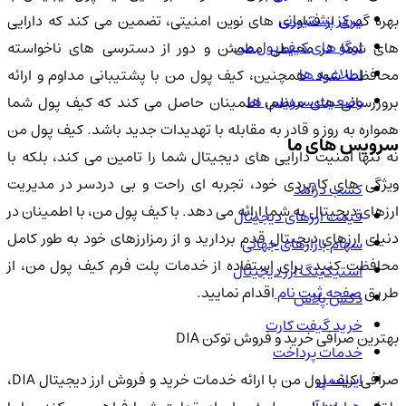
مرکز پشتیبانی
بهره گیری از فناوری های نوین امنیتی، تضمین می کند که دارایی
لوگو های کیف پول من
های شما در محیطی مطمئن و دور از دسترسی های ناخواسته
اطلاعیه ها
محافظت شود. همچنین، کیف پول من با پشتیبانی مداوم و ارائه
وضعیت سرویس ها
بروزرسانی های منظم، اطمینان حاصل می کند که کیف پول شما
همواره به روز و قادر به مقابله با تهدیدات جدید باشد. کیف پول من
سرویس های ما
نه تنها امنیت دارایی های دیجیتال شما را تامین می کند، بلکه با
ویژگی های کاربردی خود، تجربه ای راحت و بی دردسر در مدیریت
کسب درآمد
ارزهای دیجیتال به شما ارائه می دهد. با کیف پول من، با اطمینان در
قیمت ارزهای دیجیتال
دنیای ارزهای دیجیتال قدم بردارید و از رمزارزهای خود به طور کامل
سهام بازارهای جهانی
محافظت کنید. برای استفاده از خدمات پلت فرم کیف پول من، از
استیکینگ ارز دیجیتال
طریق
صفحه ثبت نام
اقدام نمایید.
دکس پلاس
خرید گیفت کارت
بهترین صرافی خرید و فروش توکن DIA
خدمات پرداخت
ایرانسل
صرافی کیف پول من با ارائه خدمات خرید و فروش ارز دیجیتال DIA،