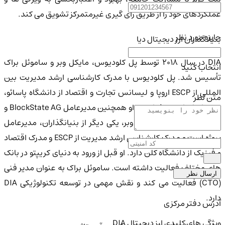
عملکردهای خود را از طریق رای گیری غیرمتمرکز تشویق می کند.
جایزه مورد نظر
بنیانگذاران ارز دیجیتال دیا
DIA در سال ۲۰۱۸ توسط پل کلودیوس، مایکل وبر و ساموئل براک
انتخاب کنید
تأسیس شد. پل کلودیوس با مدرک کارشناسی ارشد مدیریت بین
المللی از ESCP اروپا و لیسانس تجارت و اقتصاد از دانشگاه پاسائو،
متن نظر
چهره اصلی این پروژه است. او همچنین مدیرعامل BlockState AG و
c ventures است. مایکل وبر، یکی دیگر از بنیانگذاران، مدیرعامل
پروژه است و مدرک کارشناسی ارشد مدیریت از ESCP و مدرک اقتصاد
و فیزیک از دانشگاه کلن دارد. او قبل از ورود به دنیای کریپتو در بانک
های مختلف فعالیت داشته است. ساموئل براک به عنوان مدیر فنی
ارسال نظر
(CTO) فعالیت می کند و نقش مهمی در توسعه تکنولوژیکی DIA
دارد.
آدرس دفتر مرکزی
ویژگی های کلیدی ارز دیجیتال DIA