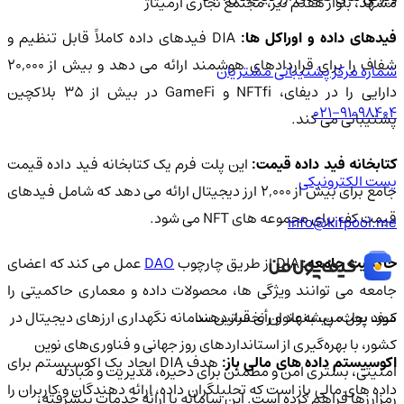
مشهد، بلوار هفتم تیر، مجتمع تجاری آرمیتاژ
فیدهای داده و اوراکل ها:
DIA فیدهای داده کاملاً قابل تنظیم و
شفاف را برای قراردادهای هوشمند ارائه می دهد و بیش از ۲۰,۰۰۰
شماره مرکز پشتیبانی مشتریان
دارایی را در دیفای، NFTfi و GameFi در بیش از ۳۵ بلاکچین
021-91098404
پشتیبانی می کند.
تابخانه فید داده قیمت:
این پلت فرم یک کتابخانه فید داده قیمت
پست الکترونیکی
جامع برای بیش از ۲,۰۰۰ ارز دیجیتال ارائه می دهد که شامل فیدهای
قیمت کف برای مجموعه های NFT می شود.
info@kifpool.me
اکمیت جامعه:
DIA از طریق چارچوب
DAO
عمل می کند که اعضای
جامعه می توانند ویژگی ها، محصولات داده و معماری حاکمیتی را
کیف‌ پول من، به‌عنوان نخستین سامانه نگهداری ارزهای دیجیتال در
مورد بحث، پیشنهاد و رأی قرار دهند.
کشور، با بهره‌گیری از استانداردهای روز جهانی و فناوری‌های نوین
کوسیستم داده های مالی باز:
هدف DIA ایجاد یک اکوسیستم برای
امنیتی، بستری امن و مطمئن برای ذخیره، مدیریت و مبادله
داده های مالی باز است که تحلیلگران داده، ارائه دهندگان و کاربران را
رمزارزها فراهم کرده است. این سامانه با ارائه خدمات پیشرفته،