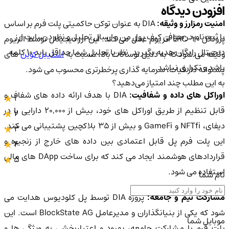
افزودن دیدگاه
امنیت رمزارز و وثیقه:
DIA به عنوان توکن حاکمیتی پلت فرم بر اساس
با ثبت‌نام در صرافی کیف پول من و ارسال تحلیل و نظر در سایت ارز
پروتکل ERC-20 اتریوم عمل می کند. این ارز دیجیتال توسط اتریوم
دیجیتال رایگان هدیه بگیرید. نظر یا تحلیل شما حداقل باید ۱۰ کلمه
وثیقه می شود که به دلیل نوسانات بالا، نسبت به
استیبل کوین
های
باشد و تکراری نباشد.
پشتوانه دار فیات، سرمایه گذاری پرخطرتری محسوب می شود.
به این مطلب چند امتیاز می‌دهید؟
وراکل های داده و شفافیت:
DIA با هدف ارائه داده های شفاف و
1
قابل تنظیم از طریق اوراکل های خود، بیش از ۲۰,۰۰۰ دارایی را در
2
دیفای، NFTfi و GameFi و بیش از ۳۵ بلاکچین پشتیبانی می کند.
3
این پلت فرم پل قابل اعتمادی بین داده های خارج از زنجیره و
4
قراردادهای هوشمند ایجاد می کند که برای ساخت DApp های مالی
5
استفاده می شود.
نام شما
شارکت تیم و جامعه:
پروژه DIA توسط پل کلودیوس هدایت می
شود که یکی از بنیانگذاران و مدیرعامل BlockState AG است. این
موبایل شما
پلت فرم با مشارکت جامعه، بهبود و اعتباربخشی به ویژگی ها و