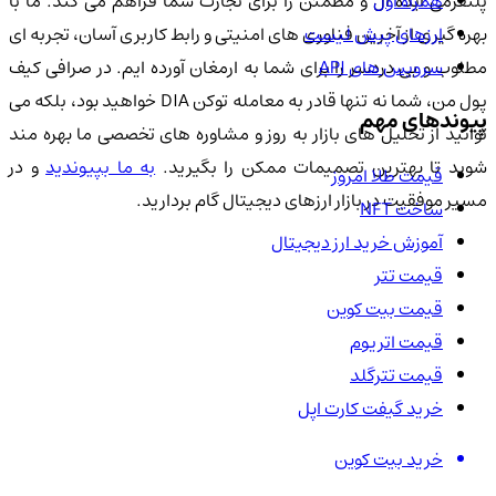
همراه اول
پلتفرمی ایده آل و مطمئن را برای تجارت شما فراهم می کند. ما با
ارزهای پیش لیست
بهره گیری از آخرین فناوری های امنیتی و رابط کاربری آسان، تجربه ای
سرویس های API
مطلوب و بی دردسر را برای شما به ارمغان آورده ایم. در صرافی کیف
پول من، شما نه تنها قادر به معامله توکن DIA خواهید بود، بلکه می
پیوندهای مهم
توانید از تحلیل های بازار به روز و مشاوره های تخصصی ما بهره مند
وید تا بهترین تصمیمات ممکن را بگیرید.
به ما بپیوندید
و در
قیمت طلا امروز
مسیر موفقیت در بازار ارزهای دیجیتال گام بردارید.
ساخت NFT
آموزش خرید ارز دیجیتال
قیمت تتر
قیمت بیت کوین
قیمت اتریوم
قیمت تترگلد
خرید گیفت کارت اپل
خرید بیت کوین