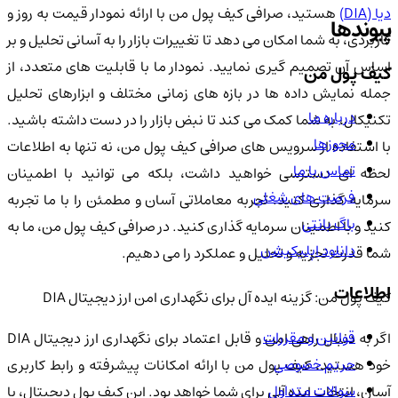
یا (DIA)
هستید، صرافی کیف پول من با ارائه نمودار قیمت به روز و
پیوندها
کاربردی، به شما امکان می دهد تا تغییرات بازار را به آسانی تحلیل و بر
اساس آن تصمیم گیری نمایید. نمودار ما با قابلیت های متعدد، از
کیف پول من
جمله نمایش داده ها در بازه های زمانی مختلف و ابزارهای تحلیل
درباره ما
تکنیکال، به شما کمک می کند تا نبض بازار را در دست داشته باشید.
مجوزها
با استفاده از سرویس های صرافی کیف پول من، نه تنها به اطلاعات
تماس با ما
لحظه ای دسترسی خواهید داشت، بلکه می توانید با اطمینان
فرصت های شغلی
سرمایه گذاری کنید. تجربه معاملاتی آسان و مطمئن را با ما تجربه
باگ بانتی
کنید و با اطمینان سرمایه گذاری کنید. در صرافی کیف پول من، ما به
دانلود اپلیکیشن
شما قدرت تجزیه و تحلیل و عملکرد را می دهیم.
اطلاعات
کیف پول من: گزینه ایده آل برای نگهداری امن ارز دیجیتال DIA
قوانین و مقررات
اگر به دنبال راهی امن و قابل اعتماد برای نگهداری ارز دیجیتال DIA
حریم خصوصی
خود هستید، کیف پول من با ارائه امکانات پیشرفته و رابط کاربری
سوالات متداول
آسان، انتخاب ایده آلی برای شما خواهد بود. این کیف پول دیجیتال، با