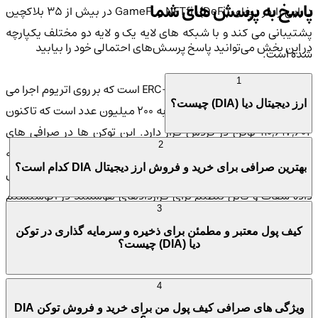
پاسخ به پرسش های شما
دارایی را در دیفای (DeFi)، NFTfi و GameFi در بیش از ۳۵ بلاکچین
پشتیبانی می کند و با شبکه های لایه یک و لایه دو مختلف یکپارچه
در این بخش می‌توانید پاسخ پرسش‌های احتمالی خود را بیابید
شده است.
1
توکن DIA یک توکن استاندارد ERC-20 است که بر روی اتریوم اجرا می
ارز دیجیتال دیا (DIA) چیست؟
شود. عرضه کل این توکن محدود به ۲۰۰ میلیون عدد است که تاکنون
۱۱۰,۶۱۷,۶۰۴ توکن در گردش قرار دارد. این توکن ها در صرافی های
2
مختلف متمرکز و غیرمتمرکز نظیر صرافی کیف پول من قابل معامله
بهترین صرافی برای خرید و فروش ارز دیجیتال DIA کدام است؟
هستند. DIA با شبکه های چند لایه یکپارچه شده است و فیدهای
داده شفاف و قابل تنظیم برای قراردادهای هوشمند در اکوسیستم
3
های مختلف DeFi، NFTfi و GameFi ارائه می دهد. این پروژه با هدف
کیف پول معتبر و مطمئن برای ذخیره و سرمایه گذاری در توکن
رفع مشکلات مربوط به داده های منسوخ، تایید نشده یا دسترسی
دیا (DIA) چیست؟
سخت در دنیای مالی و ارزهای دیجیتال طراحی شده است.
4
در مجموع DIA به عنوان یک پروژه اوراکل داده غیرمتمرکز، با هدف
ویژگی های صرافی کیف پول من برای خرید و فروش توکن DIA
ارائه داده های مالی معتبر و اوپن سورس برای دنیای مالی و ارزهای