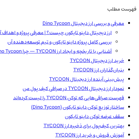
فهرست مطلب
معرفی و بررسی ارز دیجیتال Dino Tycoon
ارز دیجیتال داینو تایکون چیست؟ | معرفی پروژه و اهداف آ
بررسی کامل پروژه داینو تایکون و تیم توسعه‌دهنده آن
آشنایی با تاریخچه و ایجاد ارز TYCOON — چرا Dino Tycoon خلق شده و چه مشکلی را حل می‌کند؟
خرید ارز دیجیتال TYCOON
بنیان‌گذاران ارز TYCOON
پیش‌بینی آینده ارز دیجیتال TYCOON
نمودار ارز دیجیتال TYCOON در صرافی کیف پول من
فهرست صرافی‌هایی که توکن TYCOON را لیست کرده‌اند
ساختار توزیع توکن داینو تایکون (Dino Tycoon)
سقف عرضه توکن داینو تایکون
بهترین کیف‌پول برای ذخیره ارز TYCOON
آموزش فروش و خرید ارز TYCOON