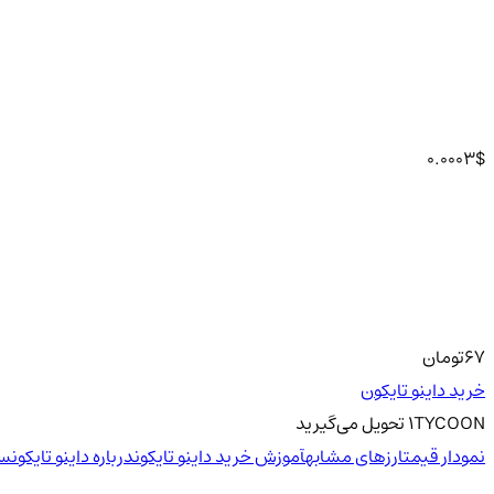
0.0003
$
67
تومان
خرید داینو تایکون
TYCOON
1
تحویل
می‌گیرید
نمودار قیمت
ارزهای مشابه
آموزش خرید داینو تایکون
درباره داینو تایکون
سو