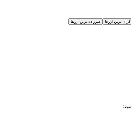
گران ترین ارزها
ضرر ده ترین ارزها
نید: