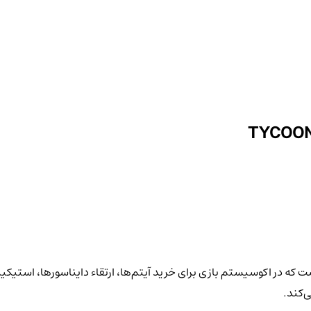
و تایکون (TYCOON) توکن رسمی بازی بلاک‌چینی Dino Tycoon است که در اکوسیستم بازی برای خرید آیتم‌ها
ی‌کند.