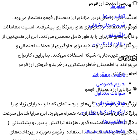
💥 بررسی امنیت ارز فومو
مجوزها
تماس با ما
امنیت یکی از اصلی‌ترین مزایای ارز دیجیتال فومو به‌شمار می‌رود.
فرصت های شغلی
فومو با استفاده از تکنولوژی‌های رمزنگاری پیشرفته، امنیت معاملات
باگ بانتی
و دارایی‌های کاربران را به‌طور کامل تضمین می‌کند. این ارز همچنین از
دانلود اپلیکیشن
پروتکل‌های امنیتی چندلایه برای جلوگیری از حملات احتمالی و
دسترسی غیرمجاز به شبکه استفاده می‌کند. بنابراین، کاربران
اطلاعات
می‌توانند با اطمینان خاطر بیشتری در خرید و فروش ارز فومو
فعالیت کنند.
قوانین و مقررات
حریم خصوصی
🎯 مزایای ارز دیجیتال فومو
سوالات متداول
مرکز پشتیبانی
ارز دیجیتال فومو با ویژگی‌های برجسته‌ای که دارد، مزایای زیادی را
لوگو های کیف پول من
برای کاربران و سرمایه‌گذاران به همراه می‌آورد. این مزایا شامل سرعت
اطلاعیه ها
بالای تراکنش‌ها، امنیت قوی، هزینه تراکنش پایین، و پشتیبانی از
وضعیت سرویس ها
بلاکچین‌های مختلف است. استفاده از فومو به‌ویژه در پرداخت‌های