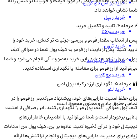
کیف پول من، اطلاعات کامل در مورد قیمت و جزئیات تراکنش را به
خرید یو اس دی کوین
شما نشان خواهد داد.
خرید ریپل
⚡ مرحله 4: تایید و تکمیل خرید
خرید سولانا
پس از انتخاب مقدار فومو و بررسی جزئیات تراکنش، خرید خود را
خرید ترون
تایید کنید. پس از تایید، ارز فومو به کیف پول شما در صرافی کیف
پول من واریز خواهد شد. این خرید به‌صورت آنی انجام می‌شود و شما
خرید هایپر لیکویید
می‌توانید از ارز فومو برای معامله یا نگهداری استفاده کنید.
خرید دوج کوین
🔐 مرحله 5: نگهداری ارز در کیف پول امن
خرید لئو
برای حفظ امنیت دارایی‌های خود، پیشنهاد می‌کنیم ارز فومو را در
تمامی حقوق مادی و معنوی محفوظ است.
کیف پول صرافی "کیف پول من" نگهداری کنید. این صرافی از امنیت
بالایی برخوردار است و شما می‌توانید با اطمینان خاطر ارزهای
دیجیتال خود را در آن ذخیره کنید. علاوه بر این، کیف پول من امکانات
زیادی برای مدیریت دارایی‌های دیجیتال و انجام تراکنش‌ها ارائه