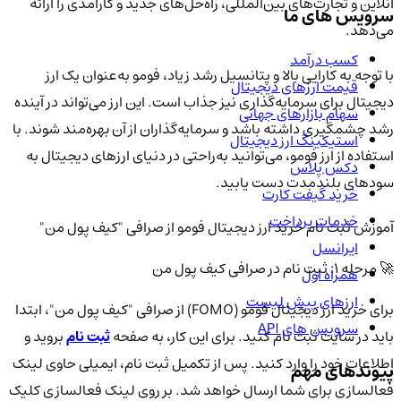
آنلاین و تجارت‌های بین‌المللی، راه‌حل‌های جدید و کارآمدی را ارائه
سرویس های ما
می‌دهد.
کسب درآمد
با توجه به کارایی بالا و پتانسیل رشد زیاد، فومو به‌عنوان یک ارز
قیمت ارزهای دیجیتال
دیجیتال برای سرمایه‌گذاری نیز جذاب است. این ارز می‌تواند در آینده
سهام بازارهای جهانی
رشد چشمگیری داشته باشد و سرمایه‌گذاران از آن بهره‌مند شوند. با
استیکینگ ارز دیجیتال
استفاده از ارز فومو، می‌توانید به‌راحتی در دنیای ارزهای دیجیتال به
دکس پلاس
سودهای بلندمدت دست یابید.
خرید گیفت کارت
خدمات پرداخت
آموزش ثبت نام خرید ارز دیجیتال فومو از صرافی "کیف پول من"
ایرانسل
🚀 مرحله 1: ثبت نام در صرافی کیف پول من
همراه اول
ارزهای پیش لیست
برای خرید ارز دیجیتال فومو (FOMO) از صرافی "کیف پول من"، ابتدا
سرویس های API
باید در سایت ثبت نام کنید. برای این کار، به صفحه
ثبت نام
بروید و
اطلاعات خود را وارد کنید. پس از تکمیل ثبت نام، ایمیلی حاوی لینک
پیوندهای مهم
فعالسازی برای شما ارسال خواهد شد. بر روی لینک فعالسازی کلیک