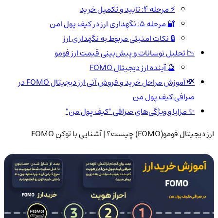
⚡ مرحله 4: تایید و تکمیل خرید
🔐 مرحله 5: نگهداری ارز در کیف پول امن
🔒 نکات امنیتی مربوط به نگهداری ارز
📉 تحلیل نوسانات و پیش‌بینی قیمت ارز فومو
🔮 آینده ارز دیجیتال FOMO
💸 آموزش مراحل خرید و فروش آنی ارز دیجیتال FOMO در
صرافی کیف پول من
✨ مزایا و ویژگی‌های صرافی "کیف پول من"
ارز دیجیتال فومو(FOMO) چیست؟ | آشنایی با توکن FOMO