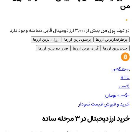
من
در کیف پول من بیش از ۳,۰۰۰ ارز دیجیتال قابل معامله وجود دارد
پرطرفدارترین ارزها
پرسودترین ارزها
ارزان ترین ارزها
جدیدترین ارزها
گران ترین ارزها
ضرر ده ترین ارزها
بیت کوین
اتر
TH
BTC
00%
0.00%
0 تومان
0.00$
0 تومان
0$
خرید و فروش
قیمت
نمودار
خر
خرید ارز دیجیتال در 3 مرحله ساده