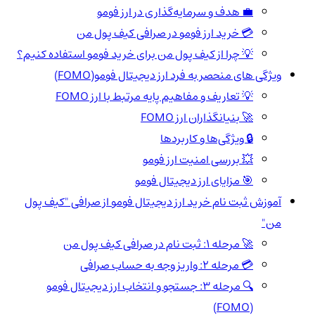
💼 هدف و سرمایه‌گذاری در ارز فومو
💳 خرید ارز فومو در صرافی کیف پول من
💡 چرا از کیف پول من برای خرید فومو استفاده کنیم؟
ویژگی های منحصر به فرد ارز دیجیتال فومو(FOMO)
💡 تعاریف و مفاهیم پایه مرتبط با ارز FOMO
🚀 بنیانگذاران ارز FOMO
🔒 ویژگی‌ها و کاربردها
💥 بررسی امنیت ارز فومو
🎯 مزایای ارز دیجیتال فومو
آموزش ثبت نام خرید ارز دیجیتال فومو از صرافی "کیف پول
من"
🚀 مرحله 1: ثبت نام در صرافی کیف پول من
💳 مرحله 2: واریز وجه به حساب صرافی
🔍 مرحله 3: جستجو و انتخاب ارز دیجیتال فومو
(FOMO)