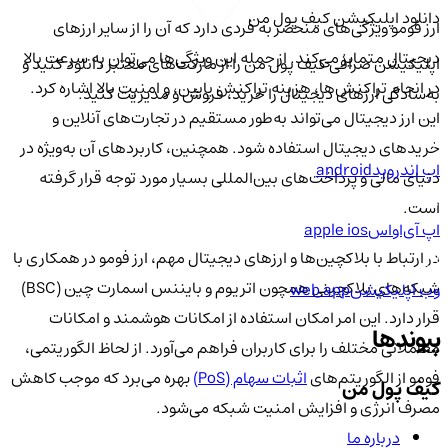
دانلود اپلیکیشن کیف‌ پول من
ارز فومو ویژگی‌های منحصر به فردی دارد که آن را از سایر ارزهای
دیجیتال متمایز می‌کند. از جمله این ویژگی‌ها می‌توان به سرعت بالا
اپلیکیشن صرافی کیف پول من را از مارکت‌های معتبر دانلود کنید و
در انجام تراکنش‌ها، هزینه تراکنش پایین، و امنیت بالا اشاره کرد.
به‌سادگی ارزهای دیجیتال را خرید، فروش و مدیریت کنید.
این ارز دیجیتال می‌تواند به‌طور مستقیم در تجارت‌های آنلاین و
خریدهای دیجیتال استفاده شود. همچنین، کاربردهای آن به‌ویژه در
اپ اندروید
android
دنیای مالی و پرداخت‌های بین‌المللی بسیار مورد توجه قرار گرفته
است.
اپ آی‌او‌اس
apple ios
در ارتباط با بلاکچین‌ها و ارزهای دیجیتال مهم، ارز فومو در همکاری با
شبکه‌های بلاکچینی همچون اتریوم و بایننس اسمارت چین (BSC)
وب اپلیکیشن
web app
قرار دارد. این امر امکان استفاده از امکانات هوشمند و امکانات
پیوندها
معاملاتی مختلف را برای کاربران فراهم می‌آورد. از لحاظ الگوریتمی،
فومو از الگوریتم‌های
اثبات سهام (PoS)
بهره می‌برد که موجب کاهش
کیف پول من
مصرف انرژی و افزایش امنیت شبکه می‌شود.
درباره ما