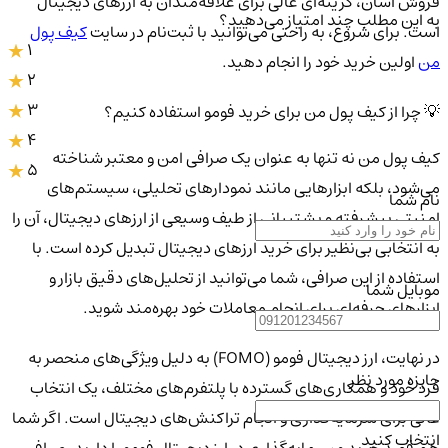
فروش آسان، گزینه‌ای عالی برای علاقه‌مندان به ارزهای دیجیتال
به این مطلب چند امتیاز می‌دهید؟
است. برای شروع، به راحتی می‌توانید با ثبت‌نام در سایت
کیف پول
1
من
اولین خرید خود را انجام دهید.
2
3
💡 چرا از کیف پول من برای خرید فومو استفاده کنیم؟
4
کیف پول من نه تنها به عنوان یک صرافی امن و معتبر شناخته
5
می‌شود، بلکه ابزارهایی مانند نمودارهای تحلیلی، سیستم‌های
نام شما
امنیتی پیشرفته و پشتیبانی از طیف وسیعی از ارزهای دیجیتال، آن را
به انتخابی بی‌نظیر برای خرید ارزهای دیجیتال تبدیل کرده است. با
استفاده از این صرافی، شما می‌توانید از تحلیل‌های دقیق بازار و
موبایل شما
ابزارهای حرفه‌ای برای انجام معاملات خود بهره‌مند شوید.
در نهایت، ارز دیجیتال فومو (FOMO) به دلیل ویژگی‌های منحصر به
جایزه مورد نظر
فرد خود و همکاری‌های گسترده با پلتفرم‌های مختلف، یک انتخاب
عالی برای سرمایه‌گذاری و انجام تراکنش‌های دیجیتال است. اگر شما
انتخاب کنید