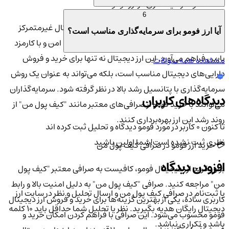
💼 هدف و سرمایه‌گذاری در ارز فومو
6
هدف اصلی ارز فومو، ایجاد یک سیستم مالی دیجیتال غیرمتمرکز
آیا ارز فومو برای سرمایه‌گذاری مناسب است؟
است که امکان انجام تراکنش‌ها را به صورت سریع، امن و با کارمزد
پایین فراهم می‌آورد. این ارز دیجیتال نه تنها برای خرید و فروش
مشاهده همه سوالات
دارایی‌های دیجیتال مناسب است، بلکه می‌تواند به عنوان یک روش
سرمایه‌گذاری با پتانسیل رشد بالا در نظر گرفته شود. سرمایه‌گذاران
دیدگاه‌های کاربران
می‌توانند با خرید فومو از صرافی‌های معتبر مانند "کیف پول من" از
روند رشد این ارز بهره‌برداری کنند.
تا کنون 0 کاربر در مورد
فومو
دیدگاه و تحلیل ثبت کرده اند
نظری ثبت نشده است!
شما اولین باشید
💳 خرید ارز فومو در صرافی کیف پول من
افزودن دیدگاه
برای خرید ارز دیجیتال فومو، کافیست به صرافی معتبر "کیف پول
من" مراجعه کنید. صرافی "کیف پول من" به دلیل امنیت بالا و رابط
با ثبت‌نام در صرافی کیف پول من و ارسال تحلیل و نظر در سایت ارز
کاربری ساده، یکی از بهترین گزینه‌ها برای خرید و فروش ارز دیجیتال
دیجیتال رایگان هدیه بگیرید. نظر یا تحلیل شما حداقل باید ۱۰ کلمه
فومو محسوب می‌شود. این صرافی با فراهم کردن امکان خرید و
باشد و تکراری نباشد.