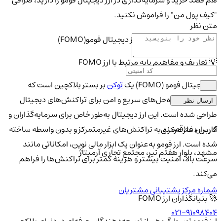
هم قصد خرید و سرمایه‌گذاری در ارز دیجیتال فومو را دارید، صرافی
"کیف پول من" را فراموش نکنید.
متن نظر
ویژگی های منحصر به فرد ارز دیجیتال فومو(FOMO)
💡 تعاریف و مفاهیم پایه مرتبط با ارز FOMO
ارز دیجیتال فومو (FOMO) یک
توکن
بر بستر بلاکچین است که
به‌منظور ارائه راه‌حل‌های سریع و امن برای تراکنش‌های دیجیتال
ارسال نظر
طراحی شده است. این ارز دیجیتال به‌طور خاص برای سرمایه‌گذاران و
کاربران علاقه‌مند به تراکنش‌های غیرمتمرکز و بدون واسطه ساخته
آدرس دفتر مرکزی
شده است. ارز فومو به‌عنوان یک ابزار مالی نوین، امکاناتی مانند
مشهد، بلوار هفتم تیر، مجتمع تجاری آرمیتاژ
سرعت بالا، امنیت بیشتر و هزینه کمتر برای تراکنش‌ها را فراهم
می‌کند.
شماره مرکز پشتیبانی مشتریان
🚀 بنیانگذاران ارز FOMO
021-91098404