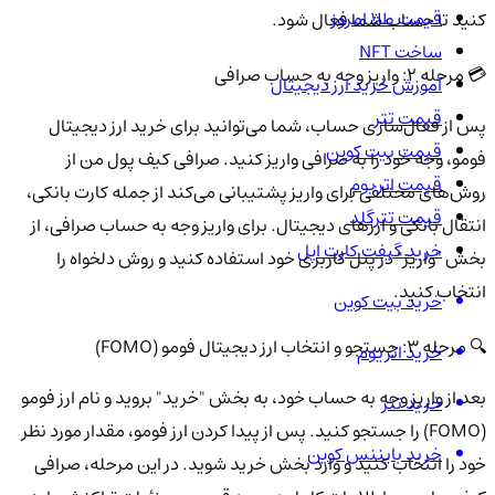
قیمت طلا امروز
کنید تا حساب شما فعال شود.
ساخت NFT
💳 مرحله 2: واریز وجه به حساب صرافی
آموزش خرید ارز دیجیتال
قیمت تتر
پس از فعال‌سازی حساب، شما می‌توانید برای خرید ارز دیجیتال
قیمت بیت کوین
فومو، وجه خود را به صرافی واریز کنید. صرافی کیف پول من از
قیمت اتریوم
روش‌های مختلفی برای واریز پشتیبانی می‌کند از جمله کارت بانکی،
قیمت تترگلد
انتقال بانکی و ارزهای دیجیتال. برای واریز وجه به حساب صرافی، از
خرید گیفت کارت اپل
بخش "واریز" در پنل کاربری خود استفاده کنید و روش دلخواه را
انتخاب کنید.
خرید بیت کوین
🔍 مرحله 3: جستجو و انتخاب ارز دیجیتال فومو (FOMO)
خرید اتریوم
بعد از واریز وجه به حساب خود، به بخش "خرید" بروید و نام ارز فومو
خرید تتر
(FOMO) را جستجو کنید. پس از پیدا کردن ارز فومو، مقدار مورد نظر
خرید بایننس کوین
خود را انتخاب کنید و وارد بخش خرید شوید. در این مرحله، صرافی