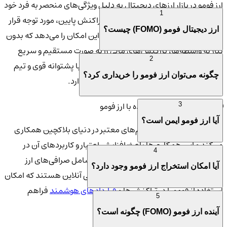
ارز فومو در بازار ارزهای دیجیتال به دلیل ویژگی‌های منحصر به فرد خود
1
از جمله شفافیت، سرعت بالا و هزینه تراکنش پایین، مورد توجه قرار
ارز دیجیتال فومو (FOMO) چیست؟
گرفته است. این ارز دیجیتال به کاربران این امکان را می‌دهد که بدون
نیاز به واسطه‌ها، تراکنش‌های مالی را به صورت مستقیم و سریع
2
انجام دهند. همچنین، فومو به عنوان یک ارز با پشتوانه قوی و تیم
چگونه می‌توان ارز فومو را خریداری کرد؟
توسعه‌دهنده حرفه‌ای، پتانسیل رشد بالایی دارد.
🌐 پلتفرم‌های همکاری‌کننده با ارز فومو
3
آیا ارز فومو ایمن است؟
ارز فومو با بسیاری از پلتفرم‌های معتبر در دنیای بلاکچین همکاری
می‌کند و این همکاری‌ها باعث افزایش اعتبار و کاربردهای آن در
4
بخش‌های مختلف می‌شود. این پلتفرم‌ها شامل صرافی‌های ارز
آیا امکان استخراج ارز فومو وجود دارد؟
دیجیتال، پروژه‌های بلاکچینی و خدمات مالی آنلاین هستند که امکان
استفاده از فومو را در تراکنش‌ها و
قراردادهای هوشمند
فراهم
5
می‌آورند.
آینده ارز فومو (FOMO) چگونه است؟