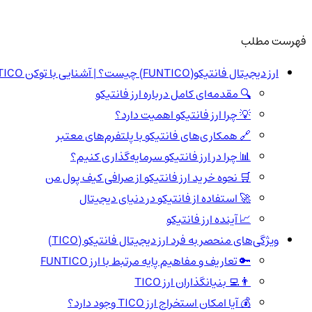
فهرست مطلب
ارز دیجیتال فانتیکو(FUNTICO) چیست؟ | آشنایی با توکن TICO
🔍 مقدمه‌ای کامل درباره ارز فانتیکو
💡 چرا ارز فانتیکو اهمیت دارد؟
🔗 همکاری‌های فانتیکو با پلتفرم‌های معتبر
📊 چرا در ارز فانتیکو سرمایه‌گذاری کنیم؟
🛒 نحوه خرید ارز فانتیکو از صرافی کیف پول من
🚀 استفاده از فانتیکو در دنیای دیجیتال
📈 آینده ارز فانتیکو
ویژگی‌های منحصر به فرد ارز دیجیتال فانتیکو (TICO)
🔑 تعاریف و مفاهیم پایه مرتبط با ارز FUNTICO
👨‍💻 بنیانگذاران ارز TICO
💰 آیا امکان استخراج ارز TICO وجود دارد؟