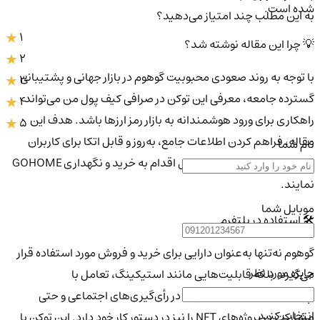
شده است.
به این مطلب چند امتیاز می‌دهید؟
1
💡 چرا این مقاله نوشته شد؟
2
با توجه به روند صعودی محبوبیت گوهوم در بازار جهانی و پشتیبانی
3
گسترده جامعه، معرفی این توکن در صرافی کیف پول من می‌تواند
4
راهکاری برای ورود هوشمندانه به بازار رمز ارزها باشد. هدف این
5
مقاله، فراهم کردن اطلاعات جامع، به‌روز و قابل اتکا برای کاربران
نام شما
ایرانی است تا با اطمینان کامل اقدام به خرید و نگهداری GOHOME
نمایند.
موبایل شما
🛠️ استفاده در پلتفرم
گوهوم نه‌تنها به‌عنوان دارایی برای خرید و فروش مورد استفاده قرار
جایزه مورد نظر
می‌گیرد، بلکه قابلیت‌هایی مانند استیکینگ، تعامل با
اپلیکیشن‌های دیفای، شرکت در رأی‌گیری‌های اجتماعی و حتی
انتخاب کنید
مشارکت در پروژه‌های NFT را نیز در دستور کار خود دارد. این توکن با