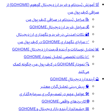
🛒 آموزش ثبت‌نام و خرید ارز دیجیتال گوهوم (GOHOME) از
صرافی کیف پول من
📝 مراحل ثبت‌نام در صرافی کیف پول من
💰 مراحل خرید ارز دیجیتال GOHOME
🔐 نکات امنیتی در خرید و نگهداری ارز دیجیتال
✅ مزایای نگهداری GOHOME در کیف پول من
📊 تحلیل نوسانات و آینده قیمت ارز دیجیتال GOHOME
📈 نکات تخصصی تحلیل نمودار GOHOME
🔍 نمودار GOHOME در کیف پول من چگونه کمک
می‌کند
🔮 آینده ارز دیجیتال GOHOME
🧠 پیش‌بینی تحلیل‌گران معتبر
🛠️ عوامل مهم در تصمیم‌گیری سرمایه‌گذاری
🌐 کاربردهای واقعی GOHOME
📅 چشم‌انداز آینده بازار دیجیتال و GOHOME