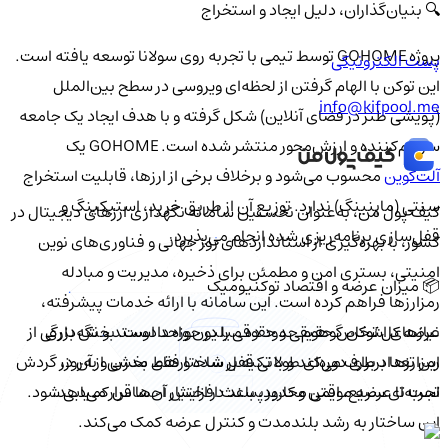
🔍 بنیان‌گذاران، دلیل ایجاد و استخراج
پروژه GOHOME توسط تیمی با تجربه روی سولانا توسعه یافته است.
پست الکترونیکی
این توکن با الهام گرفتن از لحظه‌ای ویروسی در سطح بین‌الملل
info@kifpool.me
(پویشی طنز در فضای آنلاین) شکل گرفته و با هدف ایجاد یک جامعه
سرگرم‌کننده و ارزش‌محور منتشر شده است. GOHOME یک
آلت‌کوین
محسوب می‌شود و برخلاف برخی از ارزها، قابلیت استخراج
سنتی (ماینینگ) ندارد. توزیع آن از طریق خرید، استیکینگ و
کیف‌ پول من، به‌عنوان نخستین سامانه نگهداری ارزهای دیجیتال در
قفل‌سازی برنامه‌ریزی شده انجام می‌پذیرد.
کشور، با بهره‌گیری از استانداردهای روز جهانی و فناوری‌های نوین
امنیتی، بستری امن و مطمئن برای ذخیره، مدیریت و مبادله
📦 میزان عرضه و اقتصاد توکنیومیک
رمزارزها فراهم کرده است. این سامانه با ارائه خدمات پیشرفته،
نیازهای اشخاص حقیقی و حقوقی را در حوزه دادوستد و نگه‌داری
عرضه کل توکن گوهوم حدود ده میلیون واحد است. بخش بزرگی از
رمزارزها برطرف می‌کند و با تکیه بر ساختارهای مدرن و به‌روز،
این تعداد برای دوره‌ای طولانی قفل شده و فقط بخشی از آن در گردش
تجربه‌ای سریع، ایمن و کاربرپسند در اختیار آن‌ها قرار می‌دهد.
است تا عرضه موقتی محدود، باعث افزایش احساس کمیابی شود.
این ساختار به رشد بلندمدت و کنترل عرضه کمک می‌کند.