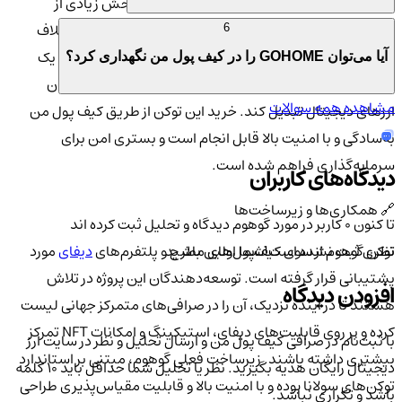
عرضه محدود و برنامه مشخص برای قفل‌کردن بخش زیادی از
موجودی، به دنبال ایجاد کمیابی و ارزش بلندمدت است. برخلاف
6
بسیاری از میم‌کوین‌ها، تیم توسعه‌دهنده سعی دارد با ایجاد یک
آیا می‌توان GOHOME را در کیف پول من نگهداری کرد؟
جامعه وفادار و خلاق، گوهوم را به برند شناخته‌شده‌ای در میان
مشاهده همه سوالات
ارزهای دیجیتال تبدیل کند. خرید این توکن از طریق کیف پول من
به‌سادگی و با امنیت بالا قابل انجام است و بستری امن برای
سرمایه‌گذاری فراهم شده است.
دیدگاه‌های کاربران
🔗 همکاری‌ها و زیرساخت‌ها
تا کنون 0 کاربر در مورد
گوهوم
دیدگاه و تحلیل ثبت کرده اند
نظری ثبت نشده است!
شما اولین باشید
توکن گوهوم از سوی کیف‌پول‌های مطرح و پلتفرم‌های
دیفای
مورد
پشتیبانی قرار گرفته است. توسعه‌دهندگان این پروژه در تلاش
افزودن دیدگاه
هستند تا در آینده نزدیک، آن را در صرافی‌های متمرکز جهانی لیست
کرده و بر روی قابلیت‌های دیفای، استیکینگ و امکانات NFT تمرکز
با ثبت‌نام در صرافی کیف پول من و ارسال تحلیل و نظر در سایت ارز
بیشتری داشته باشند. زیرساخت فعلی گوهوم، مبتنی بر استاندارد
دیجیتال رایگان هدیه بگیرید. نظر یا تحلیل شما حداقل باید ۱۰ کلمه
توکن‌های سولانا بوده و با امنیت بالا و قابلیت مقیاس‌پذیری طراحی
باشد و تکراری نباشد.