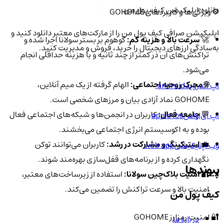
دانلود اپلیکیشن کیف‌ پول من
⚙️ ویژگی‌ها و کاربردهای GOHOME
اپلیکیشن صرافی کیف پول من را از مارکت‌های معتبر دانلود کنید و
🚀
سرعت بالا و هزینه کم:
گوهوم بر بستر سولانا اجرا شده و
به‌سادگی ارزهای دیجیتال را خرید، فروش و مدیریت کنید.
تراکنش‌های آن در کمتر از چند ثانیه و با هزینه حداقلی انجام
می‌شود.
🌐
محرک روحیه اجتماعی:
الهام گرفته از یک میم آنلاین،
اپ اندروید
android
GOHOME نماد آزادی بیان و مرزهای شخصی است.
💬
جامعه فعال:
کاربران در انجمن‌ها و شبکه‌های اجتماعی فعال
اپ آی‌او‌اس
apple ios
بوده و به اکوسیستم انرژی اجتماعی می‌بخشند.
💼
استیکینگ و مشارکت در رشد:
کاربران می‌توانند توکن
وب اپلیکیشن
web app
نگهداری کرده و از برنامه‌های قفل‌سازی بهره‌مند شوند.
پیوندها
🔐
امنیت بلاک‌چین سولانا:
استفاده از زیرساخت‌های معتبر،
امنیت بالا و سرعت تراکنش را تضمین می‌کند.
کیف پول من
🔐 امنیت رمزارز GOHOME
درباره ما