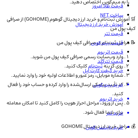
را به میم‌کوین اختصاص دهید.
قیمت طلا امروز
ساخت NFT
🛒 آموزش ثبت‌نام و خرید ارز دیجیتال گوهوم (GOHOME) از صرافی
آموزش خرید ارز دیجیتال
کیف پول من
قیمت تتر
📝 مراحل ثبت‌نام در صرافی کیف پول من
قیمت بیت کوین
قیمت اتریوم
وارد وب‌سایت رسمی صرافی کیف پول من شوید.
قیمت تترگلد
روی گزینه
ثبت‌نام
کلیک کنید.
خرید گیفت کارت اپل
شماره موبایل، رمز عبور و اطلاعات اولیه خود را وارد نمایید.
کد تأیید پیامکی ارسال‌شده را وارد کرده و حساب خود را فعال
خرید بیت کوین
کنید.
خرید اتریوم
پس از ورود، مراحل احراز هویت را کامل کنید تا امکان معامله
برای شما فعال شود.
خرید تتر
💰 مراحل خرید ارز دیجیتال GOHOME
خرید بایننس کوین