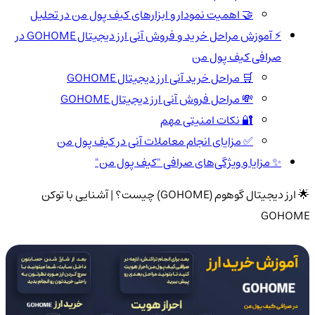
🤝 اهمیت نمودار و ابزارهای کیف پول من در تحلیل
⚡ آموزش مراحل خرید و فروش آنی ارز دیجیتال GOHOME در
صرافی کیف پول من
🛒 مراحل خرید آنی ارز دیجیتال GOHOME
💸 مراحل فروش آنی ارز دیجیتال GOHOME
🔐 نکات امنیتی مهم
✅ مزایای انجام معاملات آنی در کیف پول من
✨ مزایا و ویژگی‌های صرافی "کیف پول من"
🌟 ارز دیجیتال گوهوم (GOHOME) چیست؟ | آشنایی با توکن
GOHOME