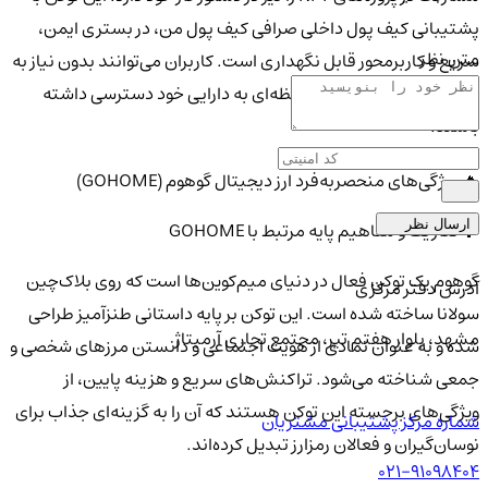
پشتیبانی کیف پول داخلی صرافی کیف پول من، در بستری ایمن،
متن نظر
سریع و کاربرمحور قابل نگهداری است. کاربران می‌توانند بدون نیاز به
ابزارهای جانبی، به‌صورت لحظه‌ای به دارایی خود دسترسی داشته
باشند.
🔥 ویژگی‌های منحصر‌به‌فرد ارز دیجیتال گوهوم (GOHOME)
ارسال نظر
🧩 تعاریف و مفاهیم پایه مرتبط با GOHOME
گوهوم یک توکن فعال در دنیای میم‌کوین‌ها است که روی بلاک‌چین
آدرس دفتر مرکزی
سولانا ساخته شده است. این توکن بر پایه داستانی طنزآمیز طراحی
مشهد، بلوار هفتم تیر، مجتمع تجاری آرمیتاژ
شده و به عنوان نمادی از هویت اجتماعی و دانستن مرزهای شخصی و
جمعی شناخته می‌شود. تراکنش‌های سریع و هزینه پایین، از
ویژگی‌های برجسته این توکن هستند که آن را به گزینه‌ای جذاب برای
شماره مرکز پشتیبانی مشتریان
نوسان‌گیران و فعالان رمزارز تبدیل کرده‌اند.
021-91098404