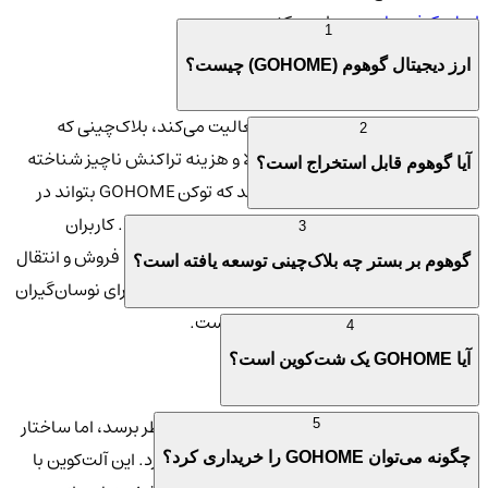
اصلی کیف پول من
مراجعه کنید.
1
ارز دیجیتال گوهوم (GOHOME) چیست؟
🚀 اهمیت و پلتفرم‌های مرتبط
گوهوم بر بستر بلاک‌چین سولانا فعالیت می‌کند، بلاک‌چینی که
2
به‌واسطه سرعت پردازش بسیار بالا و هزینه تراکنش ناچیز شناخته
آیا گوهوم قابل استخراج است؟
می‌شود. این ویژگی‌ها باعث شده‌اند که توکن GOHOME بتواند در
میان میم‌کوین‌های دیگر به‌سرعت خودی نشان دهد. کاربران
3
می‌توانند بدون نگرانی از هزینه گس، اقدام به خرید، فروش و انتقال
گوهوم بر بستر چه بلاک‌چینی توسعه یافته است؟
توکن کنند. این موضوع گوهوم را به گزینه‌ای جذاب برای نوسان‌گیران
و سرمایه‌گذاران لحظه‌ای تبدیل کرده است.
4
آیا GOHOME یک شت‌کوین است؟
🎯 هدف و سرمایه‌گذاری
در نگاه اول شاید گوهوم یک میم‌کوین صرف به‌نظر برسد، اما ساختار
5
اقتصادی پشت آن نشان از برنامه‌ریزی دقیق دارد. این آلت‌کوین با
چگونه می‌توان GOHOME را خریداری کرد؟