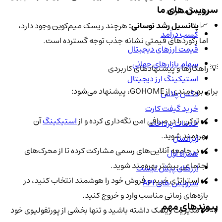
سرویس های ما
رشد گسترده.
📈
پتانسیل رشد نوسانی:
هرچند ریسک میم‌کوین وجود دارد،
کسب درآمد
اما رکوردهای قیمتی نشانه جذب توجه گسترده است.
قیمت ارزهای دیجیتال
سهام بازارهای جهانی
💡 راهکارها و پیشنهادهای کاربردی
استیکینگ ارز دیجیتال
برای بهره‌مندی از GOHOME، پیشنهاد می‌شود:
دکس پلاس
خرید گیفت کارت
✔️ توکن را در صرافی امن نگه‌داری کرده و از
استیکینگ
آن
خدمات پرداخت
بهره‌مند شوید.
ایرانسل
✔️ در جامعه آنلاین‌های رسمی مشارکت کرده تا از محرک‌های
همراه اول
اجتماعی بیشتر بهره‌مند شوید.
ارزهای پیش لیست
✔️ استراتژی خرید و فروش خود را هوشمند انتخاب کنید، در
سرویس های API
بازه‌های زمانی مناسب وارد و خروج کنید.
پیوندهای مهم
✔️ مدیریت ریسک داشته باشید و تنها بخشی از پورتفولیوی خود