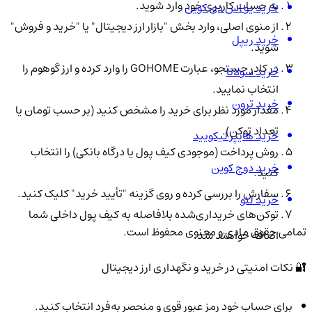
به حساب کاربری خود وارد شوید.
خرید یو اس دی کوین
از منوی اصلی، وارد بخش "بازار ارز دیجیتال" یا "خرید و فروش"
خرید ریپل
شوید.
در کادر جستجو، عبارت GOHOME را وارد کرده و ارز گوهوم را
خرید سولانا
انتخاب نمایید.
خرید ترون
مقدار مورد نظر برای خرید را مشخص کنید (بر حسب تومان یا
تعداد توکن).
خرید هایپر لیکویید
روش پرداخت (موجودی کیف پول یا درگاه بانکی) را انتخاب
خرید دوج کوین
کنید.
سفارش را بررسی کرده و روی گزینه "تأیید خرید" کلیک کنید.
خرید لئو
توکن‌های خریداری‌شده بلافاصله به کیف پول داخلی شما
تمامی حقوق مادی و معنوی محفوظ است.
اضافه خواهند شد.
🔐 نکات امنیتی در خرید و نگهداری ارز دیجیتال
برای حساب خود رمز عبور قوی و منحصر به‌فرد انتخاب کنید.