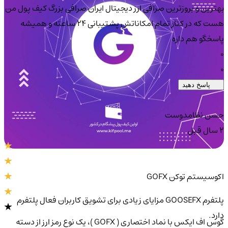
بهترین و بروزترین صرافی ارز دیجیتال ایران صرافی بزرگ کیف پول من
هست که در کنار تمام امکاناتش پشتیبانی 24 ساعته و همیشه
پاسخگو هم داره
0
0
پاسخ دهید
حسن نظامدوست
2 سال قبل
اکوسیستم توکن GOFX
پلتفرم GOOSEFX مزایای زیادی برای تشویق کاربران فعال پلتفرم
دارد.
گوسِ اف ایکس با نماد اختصاری ( GOFX )، یک نوع رمز ارز از دسته