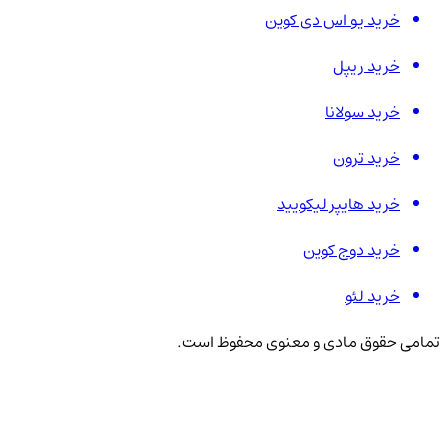
خرید یو اس دی کوین
خرید ریپل
خرید سولانا
خرید ترون
خرید هایپر لیکویید
خرید دوج کوین
خرید لئو
تمامی حقوق مادی و معنوی محفوظ است.