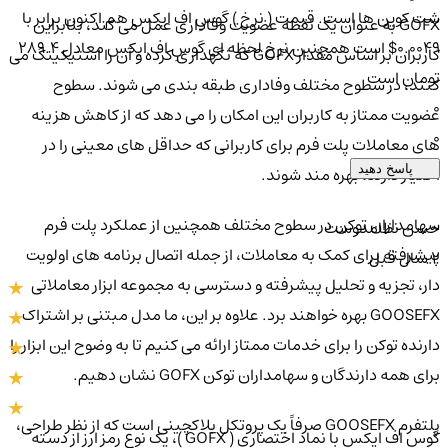
شت کوین ها است. قیمت ( نرخ ) گوسِ اف ایکس هم اکنون برابر با
GOFX به عنوان یک نقطه عضویت وفاداری عمل می کند، بنابراین
0.0049$ است همچنین نرخ لحظه ای گوسِ اف ایکس معادل 289.4
کاربران بر اساس مقدار GOFX که نگهداری کرده و آن را استیکینگ می
تومان است
کنند، در سطوح مختلف وفاداری طبقه بندی می شوند. سطوح
0
عضویت ممتاز به کاربران این امکان را می دهد که از کاهش هزینه
0
های معاملات پلت فرم برای کاربرانی که حداقل های معینی را در
پاسخ دهید
اختیار دارند، بهره مند شوند.
سهامداران توکن در سطوح مختلف همچنین از عملکرد پلت فرم
حسن نظامدوست
پیشرفته برای کمک به معاملات، از جمله اتصال برنامه های اولویت
2 سال قبل
دار، تجزیه و تحلیل پیشرفته و دسترسی به مجموعه ابزار معاملاتی
GOOSEFX بهره خواهند برد. علاوه بر این، ما مدل مبتنی بر اشتراک
دارنده توکن را برای خدمات ممتاز ارائه می کنیم تا به وضوح این ابزار را
برای همه دارندگان و سهامداران توکن GOFX نشان دهیم.
پلتفرم GOOSEFX صرفاً یک پروتکل بلاکچینی است که از نظر طراحی،
گوسِ اف ایکس با نماد اختصاری ( GOFX )، یک نوع رمز ارز از دسته