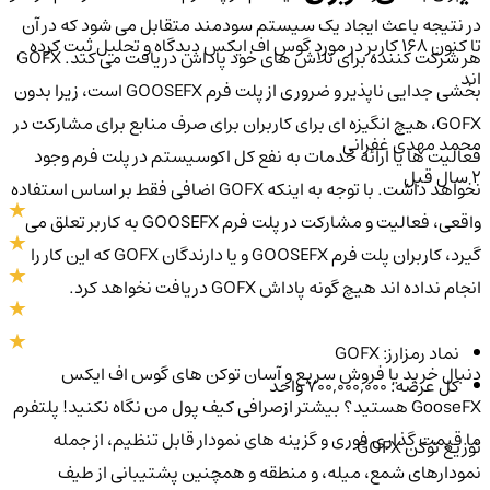
در نتیجه باعث ایجاد یک سیستم سودمند متقابل می شود که در آن
تا کنون 168 کاربر در مورد
گوسِ اف ایکس
دیدگاه و تحلیل ثبت کرده
هر شرکت کننده برای تلاش های خود پاداش دریافت می کند. GOFX
اند
بخشی جدایی ناپذیر و ضروری از پلت فرم GOOSEFX است، زیرا بدون
GOFX، هیچ انگیزه ای برای کاربران برای صرف منابع برای مشارکت در
محمد مهدی غفرانی
فعالیت ها یا ارائه خدمات به نفع کل اکوسیستم در پلت فرم وجود
2 سال قبل
نخواهد داشت. با توجه به اینکه GOFX اضافی فقط بر اساس استفاده
واقعی، فعالیت و مشارکت در پلت فرم GOOSEFX به کاربر تعلق می
گیرد، کاربران پلت فرم GOOSEFX و یا دارندگان GOFX که این کار را
انجام نداده اند هیچ گونه پاداش GOFX دریافت نخواهد کرد.
نماد رمزارز: GOFX
دنبال خرید یا فروش سریع و آسان توکن های گوس اف ایکس
کل عرضه: 700,000,000 واحد
GooseFX هستید؟ بیشتر ازصرافی کیف پول من نگاه نکنید! پلتفرم
ما قیمت گذاری فوری و گزینه های نمودار قابل تنظیم، از جمله
توزیع توکن GOFX
نمودارهای شمع، میله، و منطقه و همچنین پشتیبانی از طیف