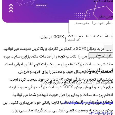
انتخاب کنید
متن نظر
صرافی و کیف پول معتبر توکن GOFX در ایران
برای خرید رمزارز GOFX با کمترین کارمزد و بالاترین سرعت می توانید
سایت کیف پول من را انتخاب کرده و از خدمات متمایز این سایت بهره
ارسال نظر
مند شوید. سایت بزرگ کیف پول من یک پلت فرم آنلاین ایرانی است
آدرس دفتر مرکزی
که تمام ارزهای دیجیتال خوب و معتبر را برای خرید و فروش
پشتیبانی کرده و به تازگی توکن GOFX را در خود لیست کرده است.
مشهد، بلوار هفتم تیر، مجتمع تجاری آرمیتاژ
برای خرید و فروش توکن GOFX در سایت بزرگ صرافی من، نیاز به
انجام پروسه سخت و زمان بر احراز هویت نبوده و شما می توانید
شماره مرکز پشتیبانی مشتریان
ارزهای دیجیتال را با دلار USDT یا کارت بانکی خود خریداری کنید. این
توکن نسبت به وضعیت فعلی خود می تواند گزینه مناسبی برای
021-91098404