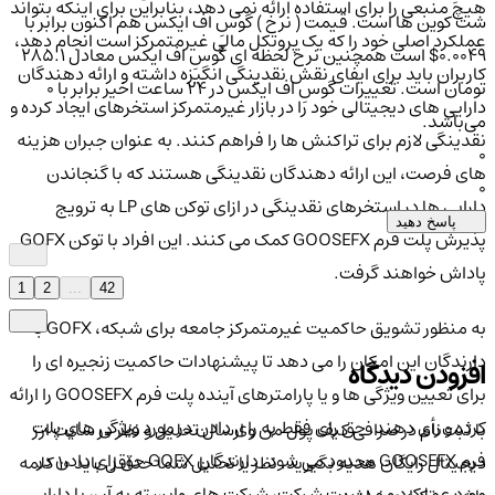
هیچ منبعی را برای استفاده ارائه نمی دهد، بنابراین برای اینکه بتواند
شت کوین ها است. قیمت ( نرخ ) گوسِ اف ایکس هم اکنون برابر با
عملکرد اصلی خود را که یک پروتکل مالی غیرمتمرکز است انجام دهد،
0.0049$ است همچنین نرخ لحظه ای گوسِ اف ایکس معادل 285.1
کاربران باید برای ایفای نقش نقدینگی انگیزه داشته و ارائه دهندگان
تومان است. تغییرات گوسِ اف ایکس در ۲۴ ساعت اخیر برابر با 0
دارایی های دیجیتالی خود را در بازار غیرمتمرکز استخرهای ایجاد کرده و
می‌باشد.
نقدینگی لازم برای تراکنش ها را فراهم کنند. به عنوان جبران هزینه
0
های فرصت، این ارائه دهندگان نقدینگی هستند که با گنجاندن
0
دارایی ها در استخرهای نقدینگی در ازای توکن های LP به ترویج
پاسخ دهید
پذیرش پلت فرم GOOSEFX کمک می کنند. این افراد با توکن GOFX
پاداش خواهند گرفت.
1
2
...
42
به منظور تشویق حاکمیت غیرمتمرکز جامعه برای شبکه، GOFX به
دارندگان این امکان را می دهد تا پیشنهادات حاکمیت زنجیره ای را
افزودن دیدگاه
برای تعیین ویژگی ها و یا پارامترهای آینده پلت فرم GOOSEFX را ارائه
کرده و رأی دهند. حق رای فقط به رای دادن در مورد ویژگی های پلت
با ثبت‌نام در صرافی کیف پول من و ارسال تحلیل و نظر در سایت ارز
فرم GOOSEFX محدود می شود. دارندگان GOFX حق رای دادن در
دیجیتال رایگان هدیه بگیرید. نظر یا تحلیل شما حداقل باید ۱۰ کلمه
مورد عملکرد و مدیریت شرکت، شرکت های وابسته به آن، یا دارایی