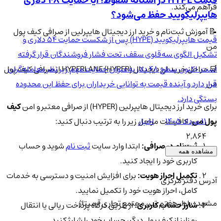
قیمت HYPE در آستانه سقوط؛ آیا حمایت ۴۸ دلاری
فراهم می‌کند.
هایپرلیکویید حفظ می‌شود؟
📝 آموزش ثبت‌نام و خرید ارز دیجیتال هایپرلین از صرافی کیف پول
قیمت هایپرلیکویید (HYPE) پس از شکست حمایت ۵۴ دلاری و
من
تشکیل الگوی سه‌قلوی سقف، تحت فشار فروشندگان قرار گرفته
است. اکنون سطح ۴۸ دلار به‌عنوان حمایت مهم زیر نظر معامله‌گران
🛒 مراحل خرید ارز دیجیتال HYPERLANE (HYPER) از صرافی کیف پول
قرار دارد و آینده قیمت به توانایی خریداران برای حفظ این محدوده
من
بستگی دارد.
برای خرید ارز دیجیتال هایپرلین (HYPER) از صرافی معتبر و امن
کیف
۱۱ مرداد ۱۴۰۵
اخبار
پول من
، کافیست مراحل زیر را به ترتیب دنبال کنید:
2,864
ثبت‌نام در صرافی:
ابتدا وارد سایت
ثبت نام
شوید و حساب
مشاهده همه
کاربری خود را ایجاد کنید.
تکمیل احراز هویت:
برای افزایش امنیت و دسترسی به خدمات
آدرس دفتر مرکزی
کامل، احراز هویت خود را تکمیل نمایید.
مشهد، بلوار هفتم تیر، مجتمع تجاری آرمیتاژ
شارژ حساب کاربری:
از طریق درگاه پرداخت ریالی یا انتقال
رمزارز از کیف پول دیگر، حساب خود را شارژ کنید.