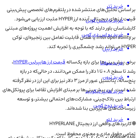
خرید تتر
بر اساس تحلیل‌های منتشر شده در پلتفرم‌های تخصصی پیش‌بینی
قیمت ارزهای دیجیتال، آینده ارز HYPER مثبت ارزیابی می‌شود.
خرید بایننس کوین
کارشناسان باور دارند که با توجه به افزایش اهمیت پروژه‌های مبتنی
خرید یو اس دی کوین
بر interoperability یا همان قابلیت تعامل بین زنجیره‌ای، توکن
HYPER می‌تواند رشد چشمگیری را تجربه کند.
خرید ریپل
برخی پیش‌بینی‌ها برای بازه یک‌ساله
قیمت ارز هایپرلین HYPER
،
خرید سولانا
رشد تا سطح ۰.۸ تا ۱ دلار را ممکن می‌دانند، در حالی‌که در بازه
خرید ترون
پنج‌ساله، پتانسیل عبور از مرز ۳ دلار نیز برای این ارز در نظر گرفته
شده است. این پیش‌بینی‌ها بر مبنای افزایش تقاضا برای پروتکل‌های
خرید هایپر لیکویید
ارتباط بین بلاک‌چینی، مشارکت‌های احتمالی بیشتر، و توسعه
خرید دوج کوین
زیرساخت‌های هایپرلین بنا شده‌اند.
خرید لئو
🌐 کاربردهای واقعی ارز دیجیتال HYPERLANE
تمامی حقوق مادی و معنوی محفوظ است.
HYPERLANE نه تنها یک ارز دیجیتال بلکه یک پروتکل پیشرفته برای