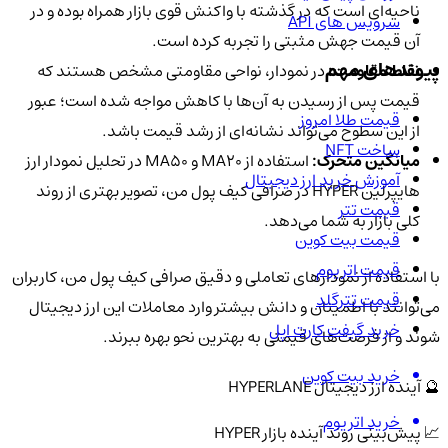
ناحیه‌ای است که در گذشته با واکنش قوی بازار همراه بوده و در
سرویس های API
آن قیمت جهش مثبتی را تجربه کرده است.
پیوندهای مهم
نقاط مقاومت:
در نمودار، نواحی مقاومتی مشخص هستند که
قیمت پس از رسیدن به آن‌ها با کاهش مواجه شده است؛ عبور
قیمت طلا امروز
از این سطوح می‌تواند نشانه‌ای از رشد قیمت باشد.
ساخت NFT
میانگین متحرک:
استفاده از MA20 و MA50 در تحلیل نمودار ارز
آموزش خرید ارز دیجیتال
هایپرلین HYPER در صرافی کیف پول من، تصویر بهتری از روند
قیمت تتر
کلی بازار به شما می‌دهد.
قیمت بیت کوین
قیمت اتریوم
با استفاده از نمودارهای تعاملی و دقیق صرافی کیف پول من، کاربران
قیمت تترگلد
می‌توانند با اطمینان و دانش بیشتر وارد معاملات این ارز دیجیتال
خرید گیفت کارت اپل
شوند و از فرصت‌های قیمتی به بهترین نحو بهره ببرند.
خرید بیت کوین
🔮 آینده ارز دیجیتال HYPERLANE
خرید اتریوم
📈 پیش‌بینی روند آینده بازار HYPER