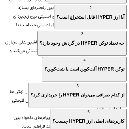
مختلف پیاده‌سازی کرده و برنامه‌های بین زنجیره‌ای بسازد.
2
امنیت ماژولار:
با استفاده از ماژول‌های امنیتی بین زنجیره‌ای
آیا ارز HYPER قابل استخراج است؟
(ISM)، توسعه‌دهندگان می‌توانند مدل امنیتی متناسب با
نیازهای برنامه خود را پیکربندی کنند.
3
پشتیبانی از چند ماشین مجازی:
هایپرلین از ماشین‌های مجازی
چه تعداد توکن HYPER در گردش وجود دارد؟
مختلف مانند EVM، SVM و CosmWasm پشتیبانی می‌کند و
ارتباط بین آن‌ها را ممکن می‌سازد.
4
توکن HYPER آلت‌کوین است یا شت‌کوین؟
💼 موارد استفاده از هایپرلین
5
انتقال توکن‌ها:
با استفاده از مسیرهای Warp، انتقال توکن‌ها
از کدام صرافی می‌توان HYPER را خریداری کرد؟
بین زنجیره‌های مختلف به‌صورت سریع و بدون لغزش قیمتی
انجام می‌شود.
6
پیام‌رسانی بین زنجیره‌ای:
امکان ارسال پیام‌های دلخواه بین
کاربردهای اصلی ارز HYPER چیست؟
زنجیره‌ها برای اجرای قراردادهای هوشمند فراهم است.