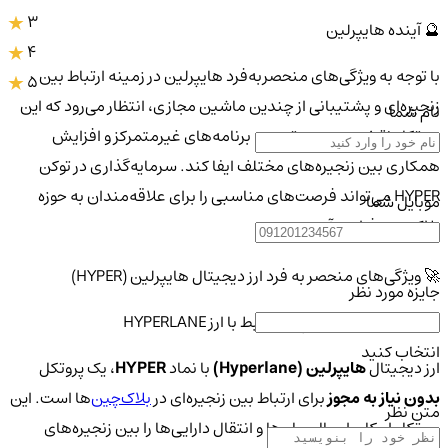
3
🔮 آینده هایپرلین
4
با توجه به ویژگی‌های منحصربه‌فرد هایپرلین در زمینه ارتباط بین
5
زنجیره‌ای و پشتیبانی از چندین ماشین مجازی، انتظار می‌رود که این
نام شما
پروتکل نقش مهمی در توسعه برنامه‌های غیرمتمرکز و افزایش
همکاری بین زنجیره‌های مختلف ایفا کند. سرمایه‌گذاری در توکن
HYPER می‌تواند فرصت‌های مناسبی را برای علاقه‌مندان به حوزه
موبایل شما
بلاک‌چین فراهم آورد.
🚀 ویژگی‌های منحصر به فرد ارز دیجیتال هایپرلین (HYPER)
جایزه مورد نظر
📘 تعاریف و مفاهیم پایه مرتبط با ارز HYPERLANE
انتخاب کنید
ارز دیجیتال
هایپرلین (Hyperlane)
با نماد
HYPER
، یک پروتکل
بدون نیاز به مجوز
برای ارتباط بین زنجیره‌ای در
بلاک‌چین‌
ها است. این
متن نظر
پروتکل امکان ارسال پیام‌ها و انتقال دارایی‌ها را بین زنجیره‌های