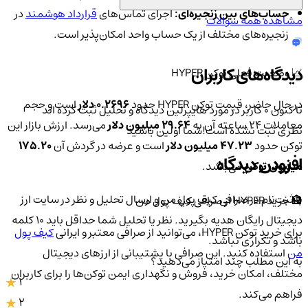
حساب‌های بین زنجیره‌ای:
اجرای تماس‌های
قرارداد هوشمند
در
مشاهده همه سوالات
زنجیره‌های مختلف از یک حساب واحد امکان‌پذیر است.
دیدگاه‌های کاربران
📈 وضعیت فعلی توکن HYPER
در حال حاضر، قیمت توکن HYPER حدود
0.2696 دلار
است و حجم
تا کنون 0 کاربر در مورد
هایپرلین
دیدگاه و تحلیل ثبت کرده اند
معاملات 24 ساعته آن به
29.64 میلیون دلار
می‌رسد. ارزش بازار این
نظری ثبت نشده است!
شما اولین باشید
توکن حدود
47.23 میلیون دلار
است و عرضه در گردش آن
175.20
افزودن دیدگاه
میلیون توکن
می‌باشد.
با ثبت‌نام در صرافی کیف پول من و ارسال تحلیل و نظر در سایت ارز
🏦 خرید HYPER از صرافی کیف پول من
دیجیتال رایگان هدیه بگیرید. نظر یا تحلیل شما حداقل باید ۱۰ کلمه
برای خرید توکن HYPER، می‌توانید از صرافی معتبر و ایرانی
کیف پول
باشد و تکراری نباشد.
من
استفاده کنید. این صرافی با پشتیبانی از ارزهای دیجیتال
به این مطلب چند امتیاز می‌دهید؟
مختلف، امکان خرید، فروش و نگهداری ایمن توکن‌ها را برای کاربران
1
فراهم می‌کند.
2