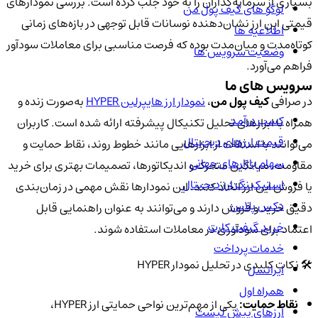
بسیاری از سرمایه‌گذاران را به خود جلب کرده است. بررسی نمودارهای
لوگو های کیف پول من
قیمتی این ارز نشان‌دهنده نوسانات قابل توجهی در بازه‌های زمانی
اطلاعیه ها
کوتاه‌مدت و میان‌مدت بوده که فرصت مناسبی برای معاملات سودآور
وضعیت سرویس ها
فراهم می‌آورد.
سرویس های ما
در صرافی
کیف پول من
،
نمودار ارز هایپرلین HYPER
به‌صورت زنده و
کسب درآمد
همراه با ابزارهای تحلیل تکنیکال پیشرفته ارائه شده است. کاربران
قیمت ارزهای دیجیتال
می‌توانند با استفاده از ابزارهایی مانند خطوط روند، نقاط حمایت و
سهام بازارهای جهانی
مقاومت، میانگین متحرک و اندیکاتورها، تصمیمات بهتری برای خرید
استیکینگ ارز دیجیتال
یا فروش این ارز اتخاذ کنند. این نمودارها نقش مهمی در زمان‌بندی
دکس پلاس
دقیق خرید و فروش دارند و می‌توانند به عنوان راهنمایی قابل
خرید گیفت کارت
اعتماد برای سودآوری در معاملات استفاده شوند.
خدمات پرداخت
🛠️ نکات کلیدی در تحلیل نمودار HYPER
ایرانسل
همراه اول
نقاط حمایت:
یکی از مهم‌ترین نواحی حمایتی ارز HYPER،
ارزهای پیش لیست