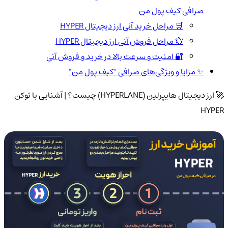
صرافی کیف پول من
🛒 مراحل خرید آنی ارز دیجیتال HYPER
💱 مراحل فروش آنی ارز دیجیتال HYPER
🔐 امنیت و سرعت بالا در خرید و فروش آنی
✨ مزایا و ویژگی‌های صرافی "کیف پول من"
🚀 ارز دیجیتال هایپرلین (HYPERLANE) چیست؟ | آشنایی با توکن
HYPER