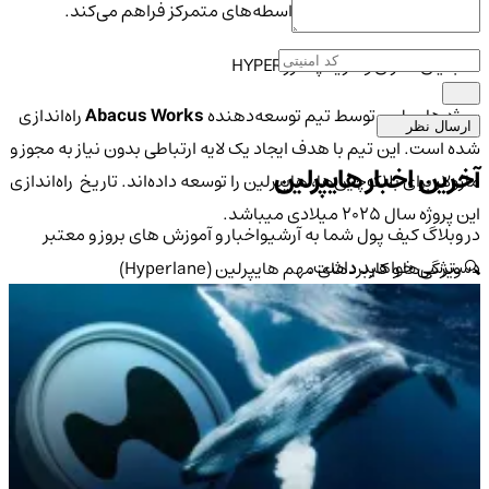
مختلف بدون وابستگی به واسطه‌های متمرکز فراهم می‌کند.
👤 بنیان‌گذاران و تاریخچه ارز HYPER
پروژه هایپرلین توسط تیم توسعه‌دهنده
Abacus Works
راه‌اندازی
ارسال نظر
شده است. این تیم با هدف ایجاد یک لایه ارتباطی بدون نیاز به مجوز و
آخرین اخبار هایپرلین
ماژولار برای بلاک‌چین‌ها، هایپرلین را توسعه داده‌اند. تاریخ راه‌اندازی
این پروژه سال 2025 میلادی میباشد.
در وبلاگ کیف پول شما به آرشیواخبار و آموزش های بروز و معتبر
دسترسی خواهید داشت.
🔍 ویژگی‌ها و کاربردهای مهم هایپرلین (Hyperlane)
کاملاً بدون نیاز به مجوز (Permissionless):
یکی از بزرگ‌ترین
مزایای هایپرلین، قابلیت استفاده بدون نیاز به دریافت مجوز
است. هر توسعه‌دهنده‌ای می‌تواند به راحتی این پروتکل را در
زنجیره‌های مختلف راه‌اندازی کرده و اپلیکیشن‌های غیرمتمرکز
بین زنجیره‌ای (Cross-chain DApps) طراحی کند. این ویژگی