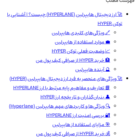
فهرست مطلب
🚀 ارز دیجیتال هایپرلین (HYPERLANE) چیست؟ | آشنایی با
توکن HYPER
🔗 ویژگی‌های کلیدی هایپرلین
💼 موارد استفاده از هایپرلین
📈 وضعیت فعلی توکن HYPER
🏦 خرید HYPER از صرافی کیف پول من
🔮 آینده هایپرلین
🚀 ویژگی‌های منحصر به فرد ارز دیجیتال هایپرلین (HYPER)
📘 تعاریف و مفاهیم پایه مرتبط با ارز HYPERLANE
👤 بنیان‌گذاران و تاریخچه ارز HYPER
🔍 ویژگی‌ها و کاربردهای مهم هایپرلین (Hyperlane)
🔐 بررسی امنیت ارز HYPERLANE
🎯 مزایای استفاده از هایپرلین
💰 خرید HYPER از صرافی کیف پول من