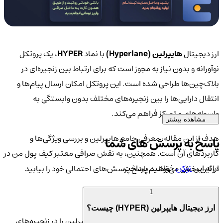
ارز دیجیتال
هایپرلین (Hyperlane)
با نماد
HYPER
، یک پروتکل
نوآورانه و بدون نیاز به مجوز است که برای ارتباط بین زنجیره‌ای در
بلاک‌چین‌ها طراحی شده است. این پروتکل امکان ارسال پیام‌ها و
انتقال دارایی‌ها را بین زنجیره‌های مختلف بدون وابستگی به
واسطه‌های متمرکز فراهم می‌کند.
مشاهده بیشتر
هدف از این مقاله، معرفی جامع هایپرلین و بررسی ویژگی‌ها و
پاسخ به پرسش های شما
کاربردهای آن است. همچنین، به نقش صرافی معتبر کیف پول من در
ارائه این
توکن
خواهیم پرداخت.
در این بخش می‌توانید پاسخ پرسش‌های احتمالی خود را بیابید
🔗 ویژگی‌های کلیدی هایپرلین
1
ارز دیجیتال هایپرلین (HYPER) چیست؟
بدون نیاز به مجوز:
هر کسی می‌تواند هایپرلین را در زنجیره‌های