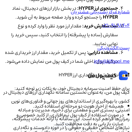
جستجوی ارز HYPER:
در بخش بازار ارزهای دیجیتال، نماد
شماره مرکز پشتیبانی مشتریان
HYPER
را جستجو کرده و وارد صفحه مربوط به آن شوید.
021-91098404
ثبت سفارش خرید:
مقدار ارز مورد نظر را وارد کرده و نوع
سفارش (ساده یا پیشرفته) را انتخاب کنید، سپس خرید را
نهایی نمایید.
پست الکترونیکی
مشاهده دارایی:
پس از تکمیل خرید، مقدار ارز خریداری شده
info@kifpool.me
در کیف پول داخلی شما در کیف پول من نمایش داده می‌شود.
🔐 نکات امنیتی در نگهداری ارز HYPER
برای حفظ امنیت سرمایه دیجیتال خود، به نکات زیر توجه کنید:
کیف‌ پول من، به‌عنوان نخستین سامانه نگهداری ارزهای دیجیتال در
کشور، با بهره‌گیری از استانداردهای روز جهانی و فناوری‌های نوین
همیشه از احراز هویت دو مرحله‌ای استفاده کنید.
امنیتی، بستری امن و مطمئن برای ذخیره، مدیریت و مبادله
در صورت استفاده از کیف پول نرم‌افزاری، از کلید خصوصی و
رمزارزها فراهم کرده است. این سامانه با ارائه خدمات پیشرفته،
عبارت بازیابی به دقت محافظت کنید.
نیازهای اشخاص حقیقی و حقوقی را در حوزه دادوستد و نگه‌داری