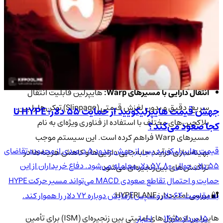
حساب‌های بین زنجیره‌ای (Interchain Accounts):
با
استفاده از فناوری حساب‌های بین زنجیره‌ای، کاربران و
توسعه‌دهندگان قادر خواهند بود از طریق یک حساب واحد،
عملیات قراردادهای هوشمند را در چندین بلاکچین مختلف
به‌صورت هم‌زمان انجام دهند. این ویژگی کاربردی باعث
ساده‌سازی تجربه کاربری و افزایش کارایی می‌شود.
انتقال دارایی با مسیرهای Warp:
هایپرلین قابلیت انتقال
سریع، دقیق و بدون لغزش قیمتی (Slippage) توکن‌ها را بین
جهش قیمت هایپرلیکویید از حمایت 55 دلار؛ HYPE تا
بلاکچین‌های مختلف با استفاده از فناوری ویژه‌ای به نام
کجا صعود می‌کند؟
مسیرهای Warp فراهم کرده است. این سیستم موجب
قیمت هایپرلیکویید پس از جهش حدود 5 درصدی از محدوده تقاضای
بهینه‌سازی فرآیند جابه‌جایی دارایی‌ها و کاهش هزینه‌ها در
55 دلار، حوالی 57.80 دلار معامله می‌شود. دفاع خریداران از این
تراکنش‌های بین‌زنجیره‌ای می‌شود.
حمایت و احتمال تقاطع صعودی MACD می‌تواند مسیر حرکت HYPE
🔐 بررسی امنیت ارز HYPERLANE
به مقاومت 64 دلار و سپس آزمایش دوباره 72 دلار را هموار کند.
هایپرلین از ماژول‌های امنیتی بین زنجیره‌ای (ISM) برای تأمین
۱۵ مرداد ۱۴۰۵
اخبار