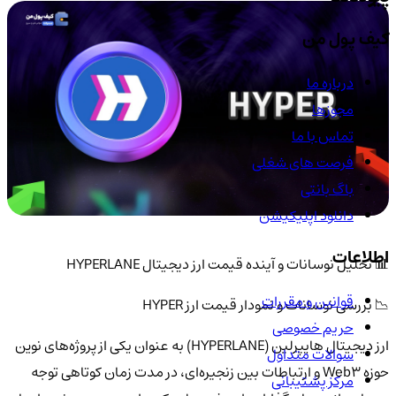
کیف پول من
درباره ما
مجوزها
تماس با ما
فرصت های شغلی
باگ بانتی
دانلود اپلیکیشن
اطلاعات
📊 تحلیل نوسانات و آینده قیمت ارز دیجیتال HYPERLANE
قوانین و مقررات
📉 بررسی نوسانات و نمودار قیمت ارز HYPER
حریم خصوصی
ارز دیجیتال هایپرلین (HYPERLANE) به عنوان یکی از پروژه‌های نوین
سوالات متداول
حوزه Web3 و ارتباطات بین زنجیره‌ای، در مدت زمان کوتاهی توجه
مرکز پشتیبانی