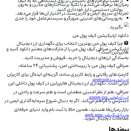
از نصب نرم‌افزارهای ناشناس بر روی دستگاهی که به کیف
رمزارزها برطرف می‌کند و با تکیه بر ساختارهای مدرن و به‌روز،
پولتان دسترسی دارد خودداری کنید.
تجربه‌ای سریع، ایمن و کاربرپسند در اختیار آن‌ها قرار می‌دهد.
به‌روزرسانی‌های امنیتی مرورگر و سیستم‌عامل خود را جدی
بگیرید.
دانلود اپلیکیشن کیف‌ پول من
🏦 چرا کیف پول من بهترین انتخاب برای نگهداری ارز دیجیتال
اپلیکیشن صرافی کیف پول من را از مارکت‌های معتبر دانلود کنید و
هایپرلین است؟
به‌سادگی ارزهای دیجیتال را خرید، فروش و مدیریت کنید.
صرافی کیف پول من با زیرساختی امن، پشتیبانی ۲۴ ساعته،
کارمزدهای رقابتی و رابط کاربری ساده، گزینه‌ای ایده‌آل برای کاربران
اپ اندروید
android
ایرانی است. نگهداری ارز دیجیتال هایپرلین در کیف پول داخلی این
صرافی، هم از نظر امنیتی مطمئن است و هم سرعت و راحتی در
اپ آی‌او‌اس
apple ios
دسترسی را فراهم می‌کند. اگر به دنبال شروع سرمایه‌گذاری ایمن در
بازار رمزارزها هستید، همین حالا با ثبت نام وارد دنیای حرفه‌ای
وب اپلیکیشن
web app
معاملات دیجیتال شوید.
پیوندها