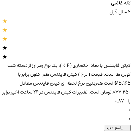
لاله غلامی
2 سال قبل
کیتن فایننس با نماد اختصاری ( KIF )، یک نوع رمز ارز از دسته شت
کوین ها است. قیمت ( نرخ ) کیتن فایننس هم اکنون برابر با
15.165$ است همچنین نرخ لحظه ای کیتن فایننس معادل
877,250 تومان است. تغییرات کیتن فایننس در ۲۴ ساعت اخیر برابر
با -0.87
0
0
پاسخ دهید