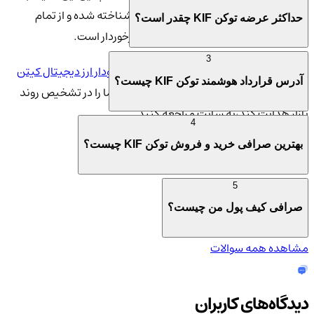
عنوان کیف پول رسمی KIF برای ایرانیان شناخته شده و از تمام
حداکثر عرضه توکن KIF چقدر است؟
امکانات یک ولت حرفه ای و بین المللی برخوردار است.
3
همچنین می توانید برای بررسی نوسانات و
نمودار ارز دیجیتال کیتن
آدرس قرارداد هوشمند توکن KIF چیست؟
فایننس KIF
در کیف پول من، که می تواند شما را در تشخیص روند
بازار هدایت کند،به سایت مراجعه کنید.
4
بهترین صرافی خرید و فروش توکن KIF چیست؟
5
صرافی کیف پول من چیست؟
مشاهده همه سوالات
دیدگاه‌های کاربران