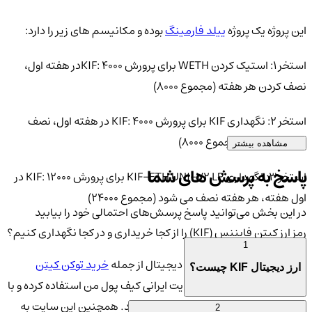
این پروژه یک پروژه
ییلد فارمینگ
بوده و مکانیسم های زیر را دارد:
استخر 1: استیک کردن WETH برای پرورش KIF: 4000در هفته اول،
نصف کردن هر هفته (مجموع 8000)
استخر 2: نگهداری KIF برای پرورش KIF: 4000 در هفته اول، نصف
کردن هر هفته (مجموع 8000)
مشاهده بیشتر
پاسخ به پرسش های شما
استخر 3: نگهداری KIF-ETH UNI-V2 LP برای پرورش KIF: 12000 در
اول هفته، هر هفته نصف می شود (مجموع 24000)
در این بخش می‌توانید پاسخ پرسش‌های احتمالی خود را بیابید
رمز ارز کیتن فایننس (KIF) را از کجا خریداری و در کجا نگهداری کنیم؟
1
برای خریداری تمامی ارزهای دیجیتال از جمله
خرید توکن کیتن
ارز دیجیتال KIF چیست؟
فایننس KIF
می توانید از سایت ایرانی کیف پول من استفاده کرده و با
خیالی آسوده ارز خود را از آن خریداری کنید. همچنین این سایت به
2