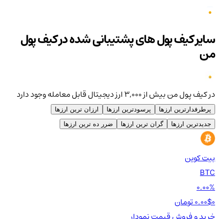
سایر کیف پول های پشتیبانی شده در کیف پول
من
در کیف پول من بیش از ۳,۰۰۰ ارز دیجیتال قابل معامله وجود دارد
پرطرفدارترین ارزها
پرسودترین ارزها
ارزان ترین ارزها
جدیدترین ارزها
گران ترین ارزها
ضرر ده ترین ارزها
بیت کوین
اتر
TH
BTC
00%
0.00%
0 تومان
0.00$
0 تومان
0$
خرید و فروش
قیمت
نمودار
خر