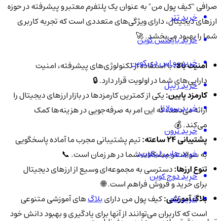
صرافی "کیف پول من" به عنوان یک پلتفرم معتبر و پیشرفته در حوزه
خرید تتر
ارزهای دیجیتال، دارای ویژگی‌های متعددی است که تجربه کاربری
شما را بهبود می‌بخشد. 🚀
خرید بایننس کوین
خرید یو اس دی کوین
امنیت بالا:
با استفاده از تکنولوژی‌های پیشرفته، امنیت
دارایی‌های شما در اولویت قرار دارد. 🔒
خرید ریپل
کارمزد پایین:
یکی از کمترین کارمزدها در بازار ارزهای دیجیتال را
خرید سولانا
ارائه می‌دهد، که این امر به صرفه‌جویی در هزینه‌ها کمک
می‌کند. 💰
خرید ترون
پشتیبانی 24 ساعته:
تیم پشتیبانی مجرب ما آماده پاسخگویی
خرید هایپر لیکویید
به سوالات و مشکلات شما در هر زمان است. 📞
تنوع ارزها:
دسترسی به مجموعه‌ای وسیع از ارزهای دیجیتال
خرید دوج کوین
برای خرید و فروش فراهم است. 🌐
خرید لئو
بلاگ آموزشی:
کیف پول من دارای
بلاگ‌
های آموزشی متنوعی
است که کاربران می‌توانند از آنها برای یادگیری و بهبود دانش خود