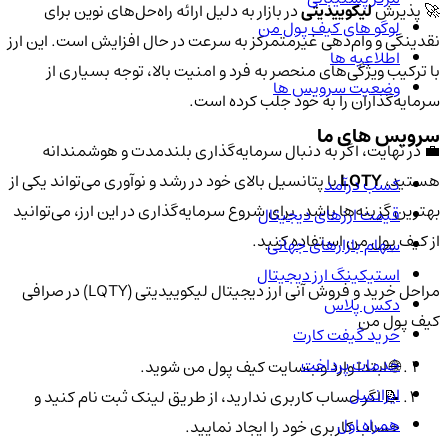
🚀 پذیرش
لیکوییدیتی
در بازار به دلیل ارائه راه‌حل‌های نوین برای
لوگو های کیف پول من
نقدینگی و وام‌دهی غیرمتمرکز به سرعت در حال افزایش است. این ارز
اطلاعیه ها
با ترکیب ویژگی‌های منحصر به فرد و امنیت بالا، توجه بسیاری از
وضعیت سرویس ها
سرمایه‌گذاران را به خود جلب کرده است.
سرویس های ما
💼 در نهایت، اگر به دنبال سرمایه‌گذاری بلندمدت و هوشمندانه
هستید،
LQTY
با پتانسیل بالای خود در رشد و نوآوری می‌تواند یکی از
کسب درآمد
بهترین گزینه‌ها باشد. برای شروع سرمایه‌گذاری در این ارز، می‌توانید
قیمت ارزهای دیجیتال
از کیف پول من استفاده کنید.
سهام بازارهای جهانی
استیکینگ ارز دیجیتال
مراحل خرید و فروش آنی ارز دیجیتال لیکوییدیتی (LQTY) در صرافی
دکس پلاس
کیف پول من
خرید گیفت کارت
خدمات پرداخت
🌐 ابتدا وارد وب‌سایت کیف پول من شوید.
ایرانسل
📝 اگر حساب کاربری ندارید، از طریق لینک ثبت نام کنید و
همراه اول
حساب کاربری خود را ایجاد نمایید.