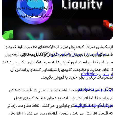
رمزارزها برطرف می‌کند و با تکیه بر ساختارهای مدرن و به‌روز،
تجربه‌ای سریع، ایمن و کاربرپسند در اختیار آن‌ها قرار می‌دهد.
دانلود اپلیکیشن کیف‌ پول من
اپلیکیشن صرافی کیف پول من را از مارکت‌های معتبر دانلود کنید و
📊
نمودارقیمت ارز دیجیتال
لیکوییدیتی
(LQTY)
در صرافی کیف پول
به‌سادگی ارزهای دیجیتال را خرید، فروش و مدیریت کنید.
من قابل تحلیل است. این نمودارها به سرمایه‌گذاران امکان می‌دهند
تا نقاط حمایت و مقاومت کلیدی را شناسایی کنند و بر اساس آن
اپ اندروید
android
تصمیمات بهتری برای خرید یا فروش بگیرند.
اپ آی‌او‌اس
apple ios
💡
نقاط حمایت و مقاومت:
نقاط حمایت، زمانی که قیمت کاهش
می‌یابد و تقاضا افزایش می‌یابد، به عنوان حمایت کلیدی عمل
وب اپلیکیشن
web app
می‌کنند و از کاهش بیشتر جلوگیری می‌کنند. نقاط مقاومت، زمانی
که قیمت افزایش می‌یابد و عرضه افزایش پیدا می‌کند، از افزایش