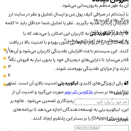
آن به طور منظم به‌روزرسانی می‌شود.
با ثبت‌نام در صرافی کیف پول من و ارسال تحلیل و نظر در سایت ارز
ویژگی‌ها و کاربردها
دیجیتال رایگان هدیه بگیرید. نظر یا تحلیل شما حداقل باید ۱۰ کلمه
باشد و تکراری نباشد.
⚙️ پلتفرم
لیکوییدیتی
به کاربران این امکان را می‌دهد که با
به این مطلب چند امتیاز می‌دهید؟
وثیقه‌گذاری ارز اتریوم، وام‌هایی بدون بهره و با امنیت بالا دریافت
1
کنند. این سیستم باعث افزایش نقدینگی کاربران می‌شود و آن‌ها را
2
قادر می‌سازد تا دارایی‌های دیجیتال خود را بدون نیاز به فروش نگه
3
دارند و از مزایای نقدینگی بهره‌مند شوند.
4
🔐 یکی از ویژگی‌های کلیدی
لیکوییدیتی
امنیت بالای آن است. تمامی
5
تراکنش‌ها بر بستر
بلاکچین اتریوم
صورت می‌گیرد و امنیت آن از
نام شما
طریق الگوریتم‌های پیشرفته رمزنگاری تضمین می‌شود. علاوه بر
این، لیکوییدیتی به توسعه‌دهندگان اجازه می‌دهد تا برنامه‌های
غیرمتمرکز (DApps) را بر بستر این پلتفرم ایجاد کنند.
موبایل شما