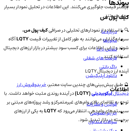
پیوندها
بیشتر قیمت جلوگیری می‌کنند. این اطلاعات در تحلیل نمودار بسیار
مهم هستند.
کیف پول من
🔍 با استفاده از نمودارهای تحلیلی در صرافی
کیف پول من
،
درباره ما
سرمایه‌گذاران می‌توانند به طور کامل از تغییرات قیمت
LQTY
آگاه
مجوزها
شوند و از این اطلاعات برای کسب سود بیشتر در بازار ارزهای دیجیتال
تماس با ما
استفاده کنند.
فرصت های شغلی
باگ بانتی
آینده ارز دیجیتال LQTY
دانلود اپلیکیشن
🔮 طبق پیش‌بینی‌های چندین سایت معتبر،
خریدوفروش ارز
اطلاعات
دیجیتال
لیکوییدیتی
(LQTY)
در آینده روندی مثبت خواهد داشت. با
توجه به تقاضای بالای وام‌های غیرمتمرکز و رشد پروژه‌های مبتنی بر
قوانین و مقررات
سیستم‌های وام‌دهی، انتظار می‌رود که
LQTY
به یکی از ارزهای
حریم خصوصی
برجسته در بازار تبدیل شود.
سوالات متداول
مرکز پشتیبانی