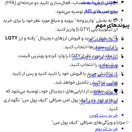
ارزهای پیش لیست
🔑 پس از ورود به حساب، فعال‌سازی تایید دو مرحله‌ای (2FA)
سرویس های API
برای امنیت بیشتر توصیه می‌شود.
💳 به بخش "واریز وجه" بروید و مبلغ مورد نظر خود را برای خرید
پیوندهای مهم
ارز لیکوییدیتی (LQTY) واریز کنید.
🔍 به بخش "خرید و فروش ارزهای دیجیتال" رفته و ارز
LQTY
قیمت طلا امروز
را از لیست ارزها انتخاب کنید.
ساخت NFT
📈 مقدار مورد نظر از LQTY را وارد کرده و بهترین قیمت
آموزش خرید ارز دیجیتال
پیشنهادی را انتخاب کنید.
قیمت تتر
✅ تراکنش خرید یا فروش خود را تایید کنید و پس از تایید
قیمت بیت کوین
نهایی، تراکنش تکمیل خواهد شد.
قیمت اتریوم
🛡️ برای حفاظت از دارایی‌های دیجیتال خود، توصیه می‌شود که
قیمت تترگلد
ارزهای خود را در کیف پول امن صرافی "کیف پول من" نگهداری
خرید گیفت کارت اپل
کنید.
خرید بیت کوین
✨ مزایا و ویژگی‌های صرافی "کیف پول من"
خرید اتریوم