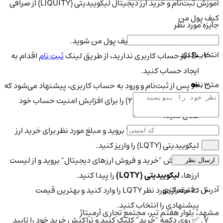
آموزش ثبت‌نام و خرید ارز دیجیتال لیکوییدیتی (LIQUITY) از صرافی
کیف پول من
جایزه مورد نظر
🌐 ابتدا وارد وب‌سایت کیف پول من شوید.
انتخاب کنید
📝 اگر حساب کاربری ندارید، از طریق لینک
ثبت نام
اقدام به
ایجاد حساب کنید.
متن نظر
🔑 پس از ثبت‌نام و ورود به حساب کاربری، پیشنهاد می‌شود که
تایید دو مرحله‌ای (2FA) را برای افزایش امنیت حساب خود
فعال کنید.
💳 به بخش "واریز وجه" بروید و مبلغ مورد نظر برای خرید ارز
لیکوییدیتی (LQTY) را واریز کنید.
🔍 به بخش "خرید و فروش ارزهای دیجیتال" بروید و از لیست
ارسال نظر
ارزها،
لیکوییدیتی (LQTY)
را پیدا کنید.
آدرس دفتر مرکزی
📈 مقدار مورد نظر LQTY را وارد کنید و بهترین قیمت
پیشنهادی را انتخاب کنید.
مشهد، بلوار هفتم تیر، مجتمع تجاری آرمیتاژ
✅ روی دکمه "خرید" کلیک کنید و تراکنش خرید خود را تایید