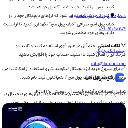
کنید. پس از تایید، خرید شما تکمیل خواهد شد.
🛡️ پس از خرید، توصیه می‌شود که ارزهای دیجیتال خود را در
شماره مرکز پشتیبانی مشتریان
کیف پول امن صرافی "کیف پول من" نگهداری کنید تا از امنیت
021-91098404
دارایی‌های خود مطمئن شوید.
💡
نکات امنیتی:
حتماً از رمز عبور قوی استفاده کنید و تایید دو
پست الکترونیکی
مرحله‌ای را فعال کنید تا امنیت حساب خود را افزایش دهید.
info@kifpool.me
🔗 برای شروع خرید ارز دیجیتال لیکوییدیتی و استفاده از امکانات امن
و پیشرفته صرافی "کیف پول من"، هم‌اکنون ثبت نام کنید.
تحلیل نوسانات و آینده قیمت ارز دیجیتال LIQUITY
کیف‌ پول من، به‌عنوان نخستین سامانه نگهداری ارزهای دیجیتال در
کشور، با بهره‌گیری از استانداردهای روز جهانی و فناوری‌های نوین
امنیتی، بستری امن و مطمئن برای ذخیره، مدیریت و مبادله
رمزارزها فراهم کرده است. این سامانه با ارائه خدمات پیشرفته،
نیازهای اشخاص حقیقی و حقوقی را در حوزه دادوستد و نگه‌داری