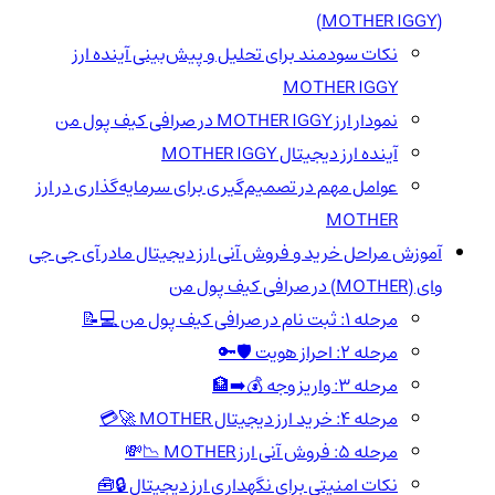
(MOTHER IGGY)
نکات سودمند برای تحلیل و پیش‌بینی آینده ارز
MOTHER IGGY
نمودار ارز MOTHER IGGY در صرافی کیف پول من
آینده ارز دیجیتال MOTHER IGGY
عوامل مهم در تصمیم‌گیری برای سرمایه‌گذاری در ارز
MOTHER
آموزش مراحل خرید و فروش آنی ارز دیجیتال مادر آی جی جی
وای (MOTHER) در صرافی کیف پول من
مرحله ۱: ثبت نام در صرافی کیف پول من 💻📝
مرحله ۲: احراز هویت 🛡️🔑
مرحله ۳: واریز وجه 💰➡️🏦
مرحله ۴: خرید ارز دیجیتال MOTHER 🚀💳
مرحله ۵: فروش آنی ارز MOTHER 📉💸
نکات امنیتی برای نگهداری ارز دیجیتال 🔒🧰