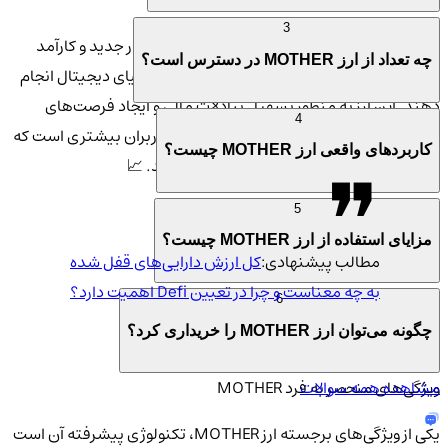
هدف ارز دیجیتال MOTHER
3
هدف اصلی ارز مادر آی جی جی وای، ارائه یک راهکار جدید و کارآمد
چه تعداد از ارز MOTHER در دسترس است؟
برای کاربران است تا بتوانند معاملات خود را در دنیای دیجیتال انجام
دهند. این ارز به منظور تسهیل تبادلات مالی و ایجاد فرصت‌های
4
سرمایه‌گذاری طراحی شده و به دنبال جذب کاربران بیشتری است که
کاربردهای واقعی ارز MOTHER چیست؟
به دنبال یک توکن با پتانسیل رشد بالا هستند. 📈
5
مزایای استفاده از ارز MOTHER چیست؟
مطالب پیشنهادی:
کل ارزش دارایی‌های قفل شده
به چه معناست و چرا در تعیین Defi اهمیت دارد؟
6
چگونه می‌توان ارز MOTHER را خریداری کرد؟
مشاهده همه سوالات
ویژگی‌های منحصر به فرد MOTHER
یکی از ویژگی‌های برجسته ارز MOTHER، تکنولوژی پیشرفته آن است