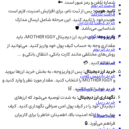
شماره تلفن و رمز عبور است. 🔑
قیمت اتریوم
تایید هویت:
پس از ثبت نام، برای افزایش امنیت، لازم است
قیمت تترگلد
هویت خود را تایید کنید. این مرحله شامل ارسال مدارک
خرید گیفت کارت اپل
شناسایی می‌باشد. 🛡️
خرید بیت کوین
واریز وجه:
برای خرید ارز دیجیتال MOTHER IGGY، باید
مقداری وجه به حساب کیف پول خود واریز کنید. می‌توانید از
خرید اتریوم
روش‌های مختلفی مانند کارت بانکی، انتقال بانکی و ...
خرید تتر
استفاده کنید. 💳
خرید ارز دیجیتال:
پس از واریز وجه، به بخش خرید ارزها بروید
خرید بایننس کوین
و MOTHER IGGY را انتخاب کنید. مقدار مورد نظر را وارد کنید و
خرید خود را تایید کنید. 🛒
خرید یو اس دی کوین
نگهداری ارز دیجیتال:
به شدت توصیه می‌شود که ارزهای
خرید ریپل
دیجیتال خود را در کیف پول امن صرافی نگهداری کنید. کیف
پول من با ارائه امنیت بالا، اطمینان خاطر را برای کاربران
خرید سولانا
فراهم می‌آورد. 🔒
خرید ترون