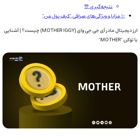
نتیجه‌گیری 🎊
✨ مزایا و ویژگی‌های صرافی "کیف پول من"
ارز دیجیتال مادر آی جی جی وای (MOTHER IGGY) چیست؟ | آشنایی
با توکن "MOTHER"