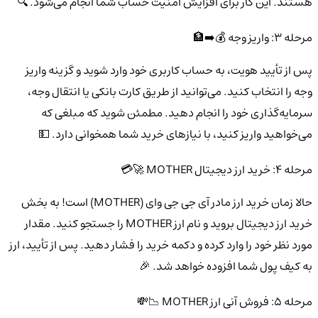
هستند. این کار برای افزایش امنیت حساب شما انجام می‌شود. 🔍
مرحله ۳: واریز وجه 💰➡️🏦
پس از تأیید هویت، به حساب کاربری خود وارد شوید و گزینه واریز
وجه را انتخاب کنید. می‌توانید از طریق کارت بانکی یا انتقال وجه،
سرمایه‌گذاری خود را انجام دهید. مطمئن شوید که مبلغی که
می‌خواهید واریز کنید، با نیازهای خرید شما همخوانی دارد. 💵
مرحله ۴: خرید ارز دیجیتال MOTHER 🚀💳
حالا زمان خرید ارز مادر آی جی جی وای (MOTHER) است! به بخش
خرید ارز دیجیتال بروید و نام ارز MOTHER را جستجو کنید. مقدار
مورد نظر خود را وارد کرده و دکمه خرید را فشار دهید. پس از تأیید، ارز
به کیف پول شما افزوده خواهد شد. 🎉
مرحله ۵: فروش آنی ارز MOTHER 📉💸