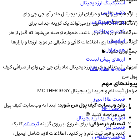
استیکینگ ارز دیجیتال
دکس پلاس
با توجه به ویژگی‌ها و مزایای ارز دیجیتال مادر آی جی جی وای
خرید گیفت کارت
(MOTHER IGGY)، این ارز می‌تواند یک گزینه جذاب برای
خدمات پرداخت
سرمایه‌گذاران و کاربران باشد. همواره توصیه می‌شود که قبل از هر
ایرانسل
گونه سرمایه‌گذاری، اطلاعات کافی و دقیقی در مورد ارزها و بازارها
همراه اول
جمع‌آوری کنید. 🧠
ارزهای پیش لیست
آموزش ثبت نام و خرید ارز دیجیتال مادر آی جی جی وای از صرافی کیف
سرویس های API
پول من
پیوندهای مهم
مراحل ثبت نام و خرید ارز دیجیتال MOTHER IGGY
قیمت طلا امروز
وارد وب‌سایت کیف پول من شوید:
ابتدا به وب‌سایت کیف پول
ساخت NFT
من مراجعه کنید. 🌐
آموزش خرید ارز دیجیتال
ثبت نام در صرافی:
برای شروع، بر روی گزینه
ثبت نام
کلیک
قیمت تتر
کنید و فرم ثبت نام را پر کنید. اطلاعات لازم شامل ایمیل،
قیمت بیت کوین