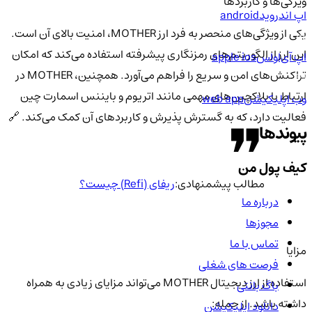
ویژگی‌ها و کاربردها
اپ اندروید
android
یکی از ویژگی‌های منحصر به فرد ارز MOTHER، امنیت بالای آن است.
این ارز از الگوریتم‌های رمزنگاری پیشرفته استفاده می‌کند که امکان
اپ آی‌او‌اس
apple ios
تراکنش‌های امن و سریع را فراهم می‌آورد. همچنین، MOTHER در
ارتباط با بلاکچین‌های مهمی مانند اتریوم و بایننس اسمارت چین
وب اپلیکیشن
web app
فعالیت دارد، که به گسترش پذیرش و کاربردهای آن کمک می‌کند. 🔗
پیوندها
کیف پول من
مطالب پیشمنهادی:
ریفای (Refi) چیست؟
درباره ما
مجوزها
تماس با ما
مزایا
فرصت های شغلی
استفاده از ارز دیجیتال MOTHER می‌تواند مزایای زیادی به همراه
باگ بانتی
داشته باشد. از جمله:
دانلود اپلیکیشن