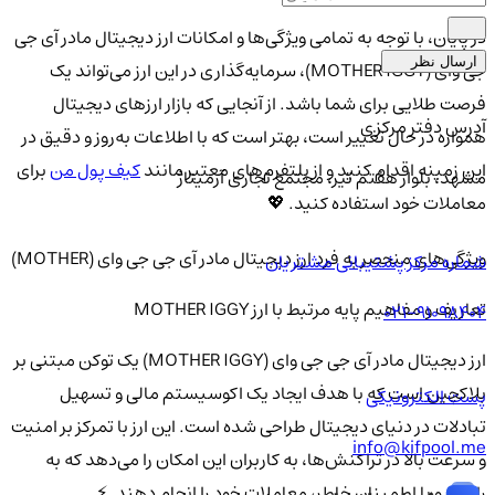
در پایان، با توجه به تمامی ویژگی‌ها و امکانات ارز دیجیتال مادر آی جی
ارسال نظر
جی وای (MOTHER IGGY)، سرمایه‌گذاری در این ارز می‌تواند یک
فرصت طلایی برای شما باشد. از آنجایی که بازار ارزهای دیجیتال
آدرس دفتر مرکزی
همواره در حال تغییر است، بهتر است که با اطلاعات به‌روز و دقیق در
این زمینه اقدام کنید و از پلتفرم‌های معتبر مانند
کیف پول من
برای
مشهد، بلوار هفتم تیر، مجتمع تجاری آرمیتاژ
معاملات خود استفاده کنید. 💖
ویژگی‌های منحصر به فرد ارز دیجیتال مادر آی جی جی وای (MOTHER)
شماره مرکز پشتیبانی مشتریان
تعاریف و مفاهیم پایه مرتبط با ارز MOTHER IGGY
021-91098404
ارز دیجیتال مادر آی جی جی وای (MOTHER IGGY) یک توکن مبتنی بر
بلاکچین است که با هدف ایجاد یک اکوسیستم مالی و تسهیل
پست الکترونیکی
تبادلات در دنیای دیجیتال طراحی شده است. این ارز با تمرکز بر امنیت
info@kifpool.me
و سرعت بالا در تراکنش‌ها، به کاربران این امکان را می‌دهد که به
راحتی و با اطمینان خاطر، معاملات خود را انجام دهند. ⚡️