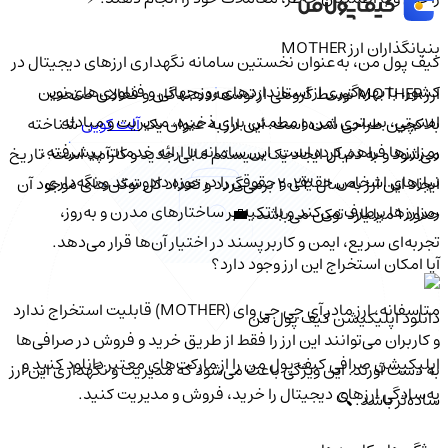
بنیانگذاران ارز MOTHER
کیف‌ پول من، به‌عنوان نخستین سامانه نگهداری ارزهای دیجیتال در
کشور، با بهره‌گیری از استانداردهای روز جهانی و فناوری‌های نوین
ارز MOTHER توسط گروهی از توسعه‌دهندگان و فعالان صنعت
امنیتی، بستری امن و مطمئن برای ذخیره، مدیریت و مبادله
بلاکچین طراحی شده است. این ارز به عنوان یک
آلت کوین
شناخته
رمزارزها فراهم کرده است. این سامانه با ارائه خدمات پیشرفته،
می‌شود و به دنبال ایجاد یک سیستم مالی جدید و کارآمد است. تاریخ
نیازهای اشخاص حقیقی و حقوقی را در حوزه دادوستد و نگه‌داری
ایجاد این ارز به سال 2023 برمی‌گردد و تعداد کل توکن‌های موجود آن
رمزارزها برطرف می‌کند و با تکیه بر ساختارهای مدرن و به‌روز،
حدود 1 میلیارد توکن می‌باشد. 💼
تجربه‌ای سریع، ایمن و کاربرپسند در اختیار آن‌ها قرار می‌دهد.
آیا امکان استخراج این ارز وجود دارد؟
متاسفانه، ارز مادر آی جی جی وای (MOTHER) قابلیت استخراج ندارد
دانلود اپلیکیشن کیف‌ پول من
و کاربران می‌توانند این ارز را فقط از طریق خرید و فروش در صرافی‌ها
اپلیکیشن صرافی کیف پول من را از مارکت‌های معتبر دانلود کنید و
به دست آورند. این ویژگی باعث می‌شود که مدیریت و نگهداری این ارز
به‌سادگی ارزهای دیجیتال را خرید، فروش و مدیریت کنید.
ساده‌تر باشد. 🔍