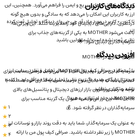
دیدگاه‌های کاربران
که امکان تراکنش‌های سریع و ایمن را فراهم می‌آورد. همچنین، این
ارز به کاربران این امکان را می‌دهد که به سادگی و بدون هیچ گونه
تا کنون 0 کاربر در مورد
مادر آی جی جی وای
دیدگاه و تحلیل ثبت کرده
دردسری، دارایی‌های دیجیتال خود را مدیریت کنند. این ویژگی‌ها
اند
باعث می‌شود MOTHER به یکی از گزینه‌های جذاب برای
نظری ثبت نشده است!
شما اولین باشید
سرمایه‌گذاری تبدیل شود. 🌟
افزودن دیدگاه
سرمایه‌گذاری در MOTHER
با ثبت‌نام در صرافی کیف پول من و ارسال تحلیل و نظر در سایت ارز
سرمایه‌گذاری در ارز دیجیتال MOTHER می‌تواند فرصتی مناسب برای
دیجیتال رایگان هدیه بگیرید. نظر یا تحلیل شما حداقل باید ۱۰ کلمه
کسانی باشد که به دنبال تنوع در سبد سرمایه‌گذاری خود هستند. با
باشد و تکراری نباشد.
توجه به رشد روزافزون بازار ارزهای دیجیتال و پتانسیل‌های بالای
به این مطلب چند امتیاز می‌دهید؟
MOTHER، این ارز می‌تواند به عنوان یک گزینه مناسب برای
1
سرمایه‌گذاران در نظر گرفته شود. 💰
2
به عنوان یک سرمایه‌گذار، شما باید به دقت روند بازار و نوسانات ارز
3
MOTHER را زیر نظر داشته باشید. صرافی کیف پول من با ارائه
4