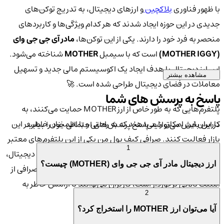
با ظهور فناوری
بلاکچین
و ارزهای دیجیتال، به تدریج توکن‌های
جدیدی در این حوزه ایجاد شدند که هر کدام ویژگی‌ها و کاربردهای
منحصر به فرد خود را دارند. یکی از این توکن‌ها،
مادر آی جی جی وای
(MOTHER IGGY)
است که با سیمبل
MOTHER
شناخته می‌شود.
این ارز دیجیتال با هدف ایجاد یک اکوسیستم مالی جدید و تسهیل
مشاهده بیشتر
معاملات در فضای دیجیتال طراحی شده است. 🚀
پاسخ به پرسش های شما
پلتفرم‌هایی که به طور خاص از ارز MOTHER حمایت می‌کنند، به
کاربران این امکان را می‌دهند که به راحتی و با اطمینان خاطر در این
در این بخش می‌توانید پاسخ پرسش‌های احتمالی خود را بیابید
بازار فعالیت کنند. صرافی کیف پول من یکی از این پلتفرم‌های معتبر
1
است که به عنوان یک مکان امن برای خرید و فروش ارزهای دیجیتال،
ارز دیجیتال مادر آی جی جی وای (MOTHER) چیست؟
مخصوصاً MOTHER شناخته می‌شود. با توجه به اینکه این صرافی از
امنیت بالایی برخوردار است، کاربران می‌توانند با آرامش خاطر به
2
سرمایه‌گذاری در این ارز دیجیتال بپردازند. 🔒
آیا می‌توان ارز MOTHER را استخراج کرد؟