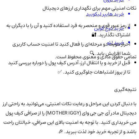
نکات امنیتی مهم برای نگهداری ارزهای دیجیتال
خرید هایپر لیکویید
از رمز عبور قوی و منحصر به فرد استفاده کنید و آن را با دیگران به
خرید دوج کوین
اشتراک نگذارید. 🔐
خرید لئو
احراز هویت دو مرحله‌ای را فعال کنید تا امنیت حساب کاربری
شما افزایش یابد. 🔍
تمامی حقوق مادی و معنوی محفوظ است.
قبل از خرید و یا انتقال ارز، آدرس کیف پول را دوباره بررسی کنید
تا از بروز اشتباهات جلوگیری کنید. ✅
نتیجه‌گیری
با دنبال کردن این مراحل و رعایت نکات امنیتی، می‌توانید به راحتی ارز
دیجیتال مادر آی جی جی وای (MOTHER IGGY) را از صرافی کیف پول
من خریداری کنید. با توجه به امنیت بالای این صرافی، خیالتان راحت
باشد و از تجربه خرید خود لذت ببرید. 🎉