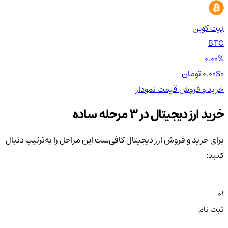
بیت کوین
اتر
TH
BTC
00%
0.00%
0 تومان
0.00$
0 تومان
0$
خرید و فروش
قیمت
نمودار
خر
خرید ارز دیجیتال در 3 مرحله ساده
برای خرید و فروش ارز دیجیتال کافی‌ست این مراحل را به‌ترتیب دنبال
کنید:
01
ثبت نام