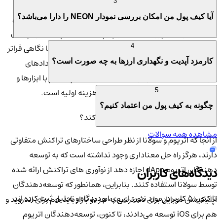
Neon EVM بیش از 200 پروژه را در خط لوله خود دارد که متعهد به
3
راه‌اندازی در طول شبکه اصلی و اندکی پس از راه‌اندازی شبکه اصلی
آیا کیف پول من امکان بررسی نمودار NEON را دارا می‌باشد؟
هستند، از جمله پروتکل‌های بلو چیپ DeFi، کیف پول‌ها، رمپ‌های
روشن/خاموش فیات، زیرساخت‌ها، ابزار DAO و غیره. با نگاهی فراتر
4
از شبکه اصلی، این طرح توسعه قابلیت همکاری با قراردادهای
کارمزد آپدیت و نگهداری ارزها به چه صورت است؟
هوشمند Solana، سازگاری کامل با اکوسیستم، ادغام با ابزارها و
خدمات اصلی اتریوم و یک برنامه کمک هزینه اولیه است.
5
چگونه به کیف پول من اعتماد کنیم؟
پروژه Neon EVM چه مشکلی را حل می کند؟
مشاهده همه سوالات
از آنجا که اتریوم و سولانا از نظر طراحی ساختارهای تراکنش متفاوتی
دارند، هرگز راه حل معناداری وجود نداشته است که به توسعه
دهندگان اتریوم dApp اجازه دهد از نوآوری های تراکنش ارائه شده
دیدگاه‌های کاربران
توسط سولانا استفاده کنند. بنابراین، همانطور که توسعه‌دهندگان
تا کنون 5 کاربر در مورد
نئون ای وی ام
دیدگاه و تحلیل ثبت کرده اند
اپلیکیشن موبایل برای دسترسی به هر دو بازار باید هم برای اندروید و
هم برای iOS توسعه می‌دادند، تا کنون، توسعه‌دهندگان اتریوم