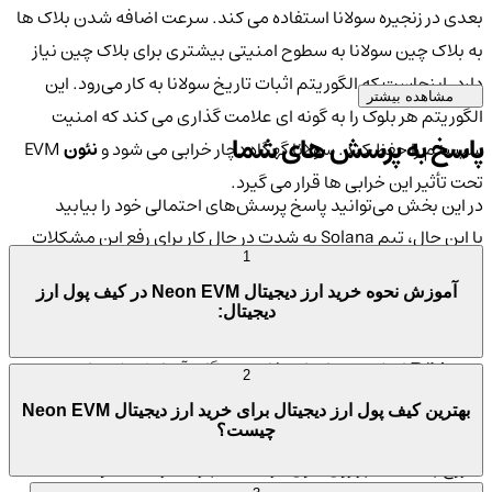
بعدی در زنجیره سولانا استفاده می کند. سرعت اضافه شدن بلاک ها
به بلاک چین سولانا به سطوح امنیتی بیشتری برای بلاک چین نیاز
دارد. اینجاست که الگوریتم اثبات تاریخ سولانا به کار می‌رود. این
مشاهده بیشتر
الگوریتم هر بلوک را به گونه ای علامت گذاری می کند که امنیت
پاسخ به پرسش های شما
سیستم را حفظ کند. سولانا گهگاه دچار خرابی می شود و
نئون
EVM
تحت تأثیر این خرابی ها قرار می گیرد.
در این بخش می‌توانید پاسخ پرسش‌های احتمالی خود را بیابید
با این حال، تیم Solana به شدت در حال کار برای رفع این مشکلات
1
شناخته شده با یک راه حل بالقوه است که در حدود 6 ماه اجرا می
آموزش نحوه خرید ارز دیجیتال Neon EVM در کیف پول ارز
شود. با این وجود، به دلیل پتانسیل بسیار زیاد آن به عنوان یک لایه
دیجیتال:
ابتکاری 1، Solana در بین انواع dAppها بسیار محبوب است. عملکرد
نئون EVM از طریق موارد استفاده چندگانه آزمایش شده است، و
2
پلتفرم اکنون شامل زیرساخت ها و قابلیت هایی برای پشتیبانی از
بهترین کیف پول ارز دیجیتال برای خرید ارز دیجیتال Neon EVM
توسعه سطح تولید است. پروژه های قابل توجه مبتنی بر اتریوم که
چیست؟
شروع به ساخت بر روی نئون کرده اند عبارتند از Curve و Sobal.