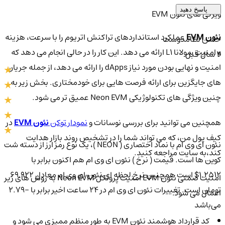
پاسخ دهید
ویژگی های نئون EVM
نئون EVM
عملکرد استانداردهای تراکنش اتریوم را با سرعت، هزینه
حسن نظامدوست
و امنیت سولانا L1 ارائه می دهد. این کار را در حالی انجام می دهد که
2 سال قبل
امنیت و نهایی بودن مورد نیاز dApps را ارائه می دهد، از جمله جریان
های جایگزین برای ارائه فرصت هایی برای خودمختاری. بخش زیر به
چنین ویژگی های تکنولوژیکی Neon EVM عمیق تر می شود.
همچنین می توانید برای بررسی نوسانات و
نمودار توکن
نئون EVM
در
کیف پول من، که می تواند شما را در تشخیص روند بازار هدایت
نئون ای وی ام با نماد اختصاری ( NEON )، یک نوع رمز ارز از دسته شت
کند،به سایت مراجعه کنید.
کوین ها است. قیمت ( نرخ ) نئون ای وی ام هم اکنون برابر با
1.2512$ است همچنین نرخ لحظه ای نئون ای وی ام معادل 69,922
امنیت ضمنی نئون EVM امنیت پروتکل Neon EVM به روش های زیر
تومان است. تغییرات نئون ای وی ام در ۲۴ ساعت اخیر برابر با -2.79
اعمال می شود:
می‌باشد
0
کد قرارداد هوشمند نئون EVM به طور منظم ممیزی می شود و