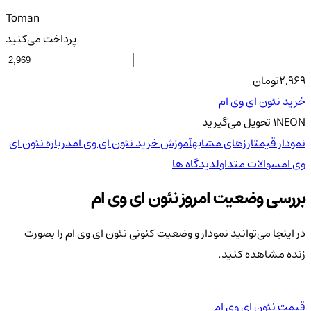
Toman
پرداخت می‌کنید
2,969
تومان
خرید نئون ای وی ام
NEON
1
تحویل
می‌گیرید
نمودار قیمت
ارزهای مشابه
آموزش خرید نئون ای وی ام
درباره نئون ای
وی ام
سوالات متداول
دیدگاه ها
بررسی وضعیت امروز نئون ای وی ام
در اینجا می‌توانید نمودار و وضعیت کنونی نئون ای وی ام را بصورت
زنده مشاهده کنید.
قیمت نئون ای وی ام