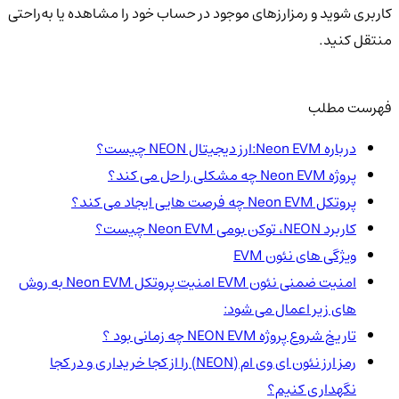
کاربری شوید و رمزارزهای موجود در حساب خود را مشاهده یا به‌راحتی
منتقل کنید.
فهرست مطلب
درباره Neon EVM:ارز دیجیتال NEON چیست؟
پروژه Neon EVM چه مشکلی را حل می کند؟
پروتکل Neon EVM چه فرصت هایی ایجاد می کند؟
کاربرد NEON، توکن بومی Neon EVM چیست؟
ویژگی های نئون EVM
امنیت ضمنی نئون EVM امنیت پروتکل Neon EVM به روش
های زیر اعمال می شود:
تاریخ شروع پروژه NEON EVM چه زمانی بود ؟
رمز ارز نئون ای وی ام (NEON) را از کجا خریداری و در کجا
نگهداری کنیم؟