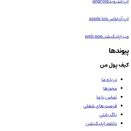
اپ اندروید
android
اپ آی‌او‌اس
apple ios
وب اپلیکیشن
web app
پیوندها
کیف پول من
درباره ما
مجوزها
تماس با ما
فرصت های شغلی
باگ بانتی
دانلود اپلیکیشن