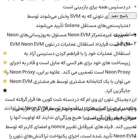
0
در دسترس همه برای بازبینی است
تراکنش‌های نئونی که به SVM پخش می‌شوند توسط
پاسخ دهید
اعتبارسنجی‌های مستقل Solana تأیید می‌شوند
رضا شیزری
مدیریت غیرمتمرکز Neon EVM مسئول به‌روزرسانی‌های Neon
2 سال قبل
EVM است قرارداد استقلال عملیات در نئون EVM Neon EVM
استقلال عملیات خود را با فراهم کردن دسترسی آزاد به
زیرساخت های خود برای هر کسی که مایل است و قادر به اجرای
Neon Proxy است تضمین می کند. علاوه بر این، Neon Proxy را
می توان با یک کتابخانه مشتری توسط هر مشتری Neon EVM
جایگزین کرد.
ارز دیجیتال نئون ای وی ام که در دسته شت کوین ها قرار گرفته است
علاوه بر این، تراکنش‌های دریافت‌شده توسط Neon EVM نمی‌توانند
و یک میم کوین غیر متمرکز است و بهترین صرافی برای خرید آن
مورد تبعیض قرار گیرند، زیرا هیچ ویژگی‌ای ندارند که اولویت آنها را
صرافی کیف پول من است
تعیین کند. فیلدهای غیرقابل تغییر nonce و امضای کاربر که توسط
0
Neon EVM تأیید شده است، اجرای یکنواخت تراکنش‌های نئون را
0