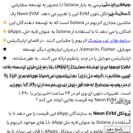
سبحان خدنگی
dApp برای دسترسی به بازار L1 Solana مجبور به توسعه سفارشی
2 سال قبل
شده‌اند. پروتکل نئون EVM این را تغییر می دهد. Neon EVM یک
ماشین مجازی اتریوم در Solana است که به توسعه دهندگان این
امکان را می دهد تا با استفاده از Solana به عنوان لایه حل، dApps
برنامه های غیر متمرکز
اتریوم را مقیاس کنند. در فضای اپلیکیشن
موبایل، Xamarin، Flutter، در میان ابزارهای دیگر، توسعه
اپلیکیشن موبایل را در چند پلتفرم ارائه می کنند. به طور مشابه،
نئون ای وی ام با نماد اختصاری ( NEON )، یک نوع رمز ارز از دسته شت
Neon EVM برای توسعه دهندگان dApp یک راه حل قوی توسعه بلاک
کوین ها است. قیمت ( نرخ ) نئون ای وی ام هم اکنون برابر با 1.4116$
چین متقابل L1 ارائه می کند: به آنها اجازه می دهد dApp های خود را
است همچنین نرخ لحظه ای نئون ای وی ام معادل 83,990 تومان
از اتریوم به Solana با حداقل پیکربندی مجدد در پایگاه کد بیاورند.
است. تغییرات نئون ای وی ام در ۲۴ ساعت اخیر برابر با -1.49
پروتکل Neon EVM چه فرصت هایی ایجاد می کند؟
می‌باشد.u
0
پروتکل Neon EVM
به سازندگان dApp این فرصت را می دهد تا با
0
استفاده از Solana به عنوان لایه حل L1، dApp های موجود اتریوم را
پاسخ دهید
مقیاس کنند. علاوه بر این، این پروتکل dApps را قادر می سازد تا به