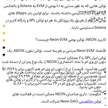
توکن هایی که به طور سنتی به L1 بومی از EVM به Solana و بالعکس
حسن نظامدوست
گره خورده اند دسترسی داشته باشند. برای اولین بار، dApps های
2 سال قبل
بومی اتریوم از طریق یک پروتکل به هر دو توکن SPL و پایگاه کاربر در
Solana دسترسی دارند.
کاربرد NEON، توکن بومی Neon EVM چیست؟
اقتصاد Neon EVM مبتنی بر هزینه است. توکن نئون، NEON، یک
توکن ابزار SPL با 2 عملکرد است:
نئون ای وی ام با نماد اختصاری ( NEON )، یک نوع رمز ارز از دسته شت
کوین ها است. قیمت ( نرخ ) نئون ای وی ام هم اکنون برابر با 1.1979$
پرداخت گس فی: اپراتور پروکسی نئون برای پرداخت هزینه های
است همچنین نرخ لحظه ای نئون ای وی ام معادل 69,299 تومان
گاز مورد نیاز برای اجرای تراکنش، پرداختی را از کاربر در توکن های
است. تغییرات نئون ای وی ام در ۲۴ ساعت اخیر برابر با -5.86
نئون می پذیرد.
می‌باشد.
حکومت : داری صاحبان NEON ممکن است در فعالیت های
0
توکن حاکمیتی
Neon DAO شرکت کنند.
0