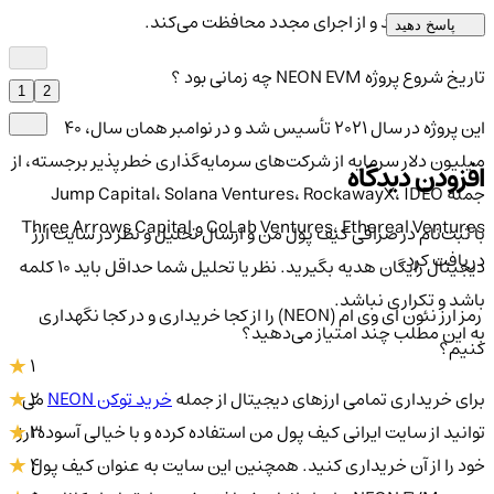
تضمین می‌کند و از اجرای مجدد محافظت می‌کند.
پاسخ دهید
تاریخ شروع پروژه NEON EVM چه زمانی بود ؟
1
2
این پروژه در سال 2021 تأسیس شد و در نوامبر همان سال، 40
میلیون دلار سرمایه از شرکت‌های سرمایه‌گذاری خطرپذیر برجسته، از
افزودن دیدگاه
جمله Jump Capital، Solana Ventures، RockawayX، IDEO
CoLab Ventures، Ethereal Ventures و Three Arrows Capital
با ثبت‌نام در صرافی کیف پول من و ارسال تحلیل و نظر در سایت ارز
دریافت کرد.
دیجیتال رایگان هدیه بگیرید. نظر یا تحلیل شما حداقل باید ۱۰ کلمه
باشد و تکراری نباشد.
رمز ارز نئون ای وی ام (NEON) را از کجا خریداری و در کجا نگهداری
به این مطلب چند امتیاز می‌دهید؟
کنیم؟
1
2
برای خریداری تمامی ارزهای دیجیتال از جمله
خرید توکن NEON
می
3
توانید از سایت ایرانی کیف پول من استفاده کرده و با خیالی آسوده ارز
4
خود را از آن خریداری کنید. همچنین این سایت به عنوان کیف پول