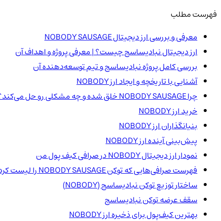
فهرست مطلب
معرفی و بررسی ارز دیجیتال NOBODY SAUSAGE
ارز دیجیتال نباد‌یساسج چیست؟ | معرفی پروژه و اهداف آن
بررسی کامل پروژه نباد‌یساسج و تیم توسعه‌دهنده آن
آشنایی با تاریخچه و ایجاد ارز NOBODY
چرا NOBODY SAUSAGE خلق شده و چه مشکلی رو حل می‌کند؟
خرید ارز NOBODY
بنیانگذاران ارز NOBODY
پیش‌بینی آینده ارز NOBODY
نمودار ارز دیجیتال NOBODY در صرافی کیف پول من
فهرست صرافی‌هایی که توکن NOBODY SAUSAGE را لیست کرده‌اند
ساختار توزیع توکن نباد‌یساسج (NOBODY)
سقف عرضه توکن نباد‌یساسج
بهترین کیف‌پول برای ذخیره ارز NOBODY