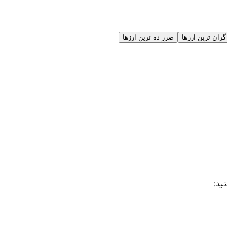
گران ترین ارزها
ضرر ده ترین ارزها
نید: