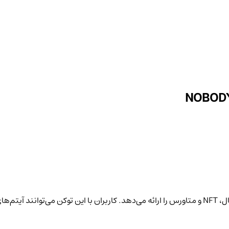
NOBODY توکن بومی پروژه نباد‌یساسج است که ترکیب سرگرمی دیجیتال، NFT و متاورس را ارائه می‌دهد. کاربر