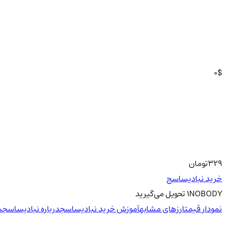
0
$
329
تومان
خرید نباد‌یساسج
NOBODY
1
تحویل
می‌گیرید
نمودار قیمت
ارزهای مشابه
آموزش خرید نباد‌یساسج
درباره نباد‌یساسج
س