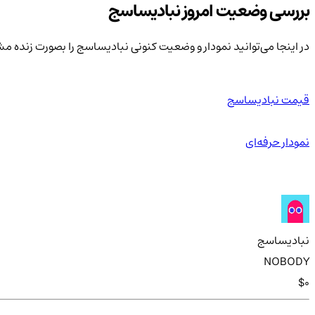
بررسی وضعیت امروز نباد‌یساسج
در اینجا می‌توانید نمودار و وضعیت کنونی نباد‌یساسج را بصورت زنده م
قیمت نباد‌یساسج
نمودار حرفه‌ای
نباد‌یساسج
NOBODY
$0