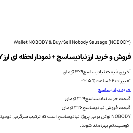
Wallet NOBODY & Buy/Sell Nobody Sausage (NOBODY)
فروش و خرید ارز نباد‌یساسج + نمودار لحظه ای ارز NOBODY
آخرین قیمت نباد‌یساسج
329
تومان
تغییرات 24 ساعت
%
-3.5
خرید نباد‌یساسج
قیمت خرید نباد‌یساسج
329
تومان
قیمت فروش نباد‌یساسج
326
تومان
اکوسیستم بهره‌مند شوند.