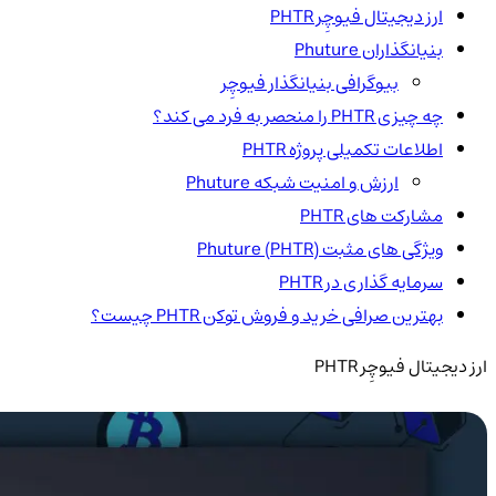
ارز دیجیتال فیوچِر PHTR
بنیانگذاران Phuture
بیوگرافی بنیانگذار فیوچِر
چه چیزی PHTR را منحصر به فرد می کند؟
اطلاعات تکمیلی پروژه PHTR
ارزش و امنیت شبکه Phuture
مشارکت های PHTR
ویژگی های مثبت Phuture (PHTR)
سرمایه گذاری در PHTR
بهترین صرافی خرید و فروش توکن PHTR چیست؟
ارز دیجیتال فیوچِر PHTR