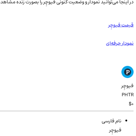
در اینجا می‌توانید نمودار و وضعیت کنونی فیوچِر را بصورت زنده مشاهده
قیمت فیوچِر
نمودار حرفه‌ای
فیوچِر
PHTR
$0
نام فارسی
فیوچِر