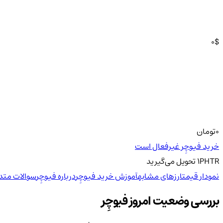
0
$
0
تومان
خرید فیوچِر غیرفعال است
PHTR
1
تحویل
می‌گیرید
نمودار قیمت
ارزهای مشابه
آموزش خرید فیوچِر
درباره فیوچِر
سوالات متدا
بررسی وضعیت امروز فیوچِر