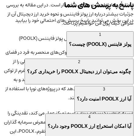
پاسخ به پرسش های شما
استارتاپ‌ها، از اهمیت ویژه‌ای برخوردار است. در این مقاله به بررسی
جزئیات بیشتر درباره ارز پولز فایننس و نحوه خرید ارز دیجیتال آن از
در این بخش می‌توانید پاسخ پرسش‌های احتمالی خود را بیابید
صرافی کیف پول من خواهیم پرداخت.
1
ویژگی‌های منحصر به فرد ارز دیجیتال پولز فایننس (POOLX)
پولز فایننس (POOLX) چیست؟
ارز دیجیتال Poolz Finance یکی از توکن‌های منحصر به فرد در فضای
دیفای است که به پروژه‌ها امکان جذب سرمایه و تامین مالی را از
2
طریق
عرضه اولیه غیرمتمرکز IDO
فراهم می‌کند. این پلتفرم از توکن
چگونه می‌توان ارز دیجیتال POOLX را خریداری کرد؟
POOLX برای تامین مالی پروژه‌های نوآورانه استفاده می‌کند و به
سرمایه‌گذاران این امکان را می‌دهد که در پروژه‌های نوپا با استفاده از
3
توکن‌های خود سرمایه‌گذاری کنند.
آیا ارز POOLX امنیت دارد؟
این به عنوان یک سکوی پرتاب غیرمتمرکز عمل می کند، نقدینگی را
4
شروع می کند و قرار گرفتن استارت آپ ها را در معرض سرمایه گذاران
آیا امکان استخراج ارز POOLX وجود دارد؟
در مراحل اولیه افزایش می دهد. توکن بومی پلتفرم، POOLX، این