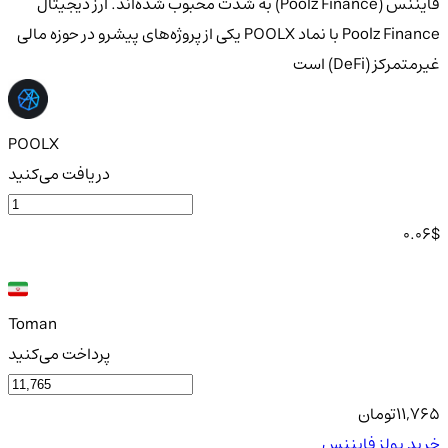
فایننس (Poolz Finance) به شدت محبوب شده‌اند. ارز دیجیتال
Poolz Finance با نماد POOLX یکی از پروژه‌های پیشرو در حوزه مالی
غیرمتمرکز (DeFi) است
POOLX
دریافت می‌کنید
0.06
$
Toman
پرداخت می‌کنید
11,765
تومان
خرید پولز فایننس