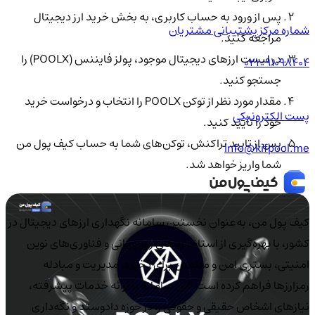
پس از ورود به حساب کاربری، به بخش خرید ارز دیجیتال
شماره مرکز پشتیبانی مشتریان
مراجعه کنید.
در لیست ارزهای دیجیتال موجود، پولز فایننس (POOLX) را
021-91098404
جستجو کنید.
مقدار مورد نظر از توکن POOLX را انتخاب و درخواست خرید
پست الکترونیکی
خود را تأیید کنید.
پس از تایید تراکنش، توکن‌های شما به حساب کیف پول من
info@kifpool.me
شما واریز خواهد شد.
کیف‌ پول من، به‌عنوان نخستین سامانه نگهداری ارزهای دیجیتال در
کشور، با بهره‌گیری از استانداردهای روز جهانی و فناوری‌های نوین
امنیتی، بستری امن و مطمئن برای ذخیره، مدیریت و مبادله
رمزارزها فراهم کرده است. این سامانه با ارائه خدمات پیشرفته،
نیازهای اشخاص حقیقی و حقوقی را در حوزه دادوستد و نگه‌داری