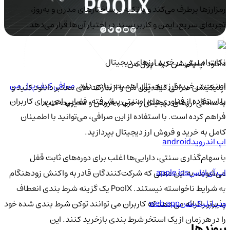
رمزارزها برطرف می‌کند و با تکیه بر ساختارهای مدرن و به‌روز،
تجربه‌ای سریع، ایمن و کاربرپسند در اختیار آن‌ها قرار می‌دهد.
نکات امنیتی در خرید ارزهای دیجیتال
دانلود اپلیکیشن کیف‌ پول من
امنیت در خرید ارز دیجیتال اهمیت زیادی دارد.
صرافی کیف پول من
اپلیکیشن صرافی کیف پول من را از مارکت‌های معتبر دانلود کنید و
با استفاده از فناوری‌های امنیتی پیشرفته، فضایی امن برای کاربران
به‌سادگی ارزهای دیجیتال را خرید، فروش و مدیریت کنید.
فراهم کرده است. با استفاده از این صرافی، می‌توانید با اطمینان
کامل به خرید و فروش ارز دیجیتال بپردازید.
اپ اندروید
android
با سهام‌گذاری سنتی، دارایی‌ها اغلب برای دوره‌های ثابت قفل
اپ آی‌او‌اس
apple ios
می‌شوند، به این معنی که شرکت‌کنندگان قادر به واکنش زودهنگام
به شرایط ناخواسته نیستند. PoolX یک گزینه شرط بندی انعطاف
وب اپلیکیشن
web app
پذیرتر را ارائه می دهد که کاربران می توانند توکن شرط بندی شده خود
را در هر زمان از یک استخر شرط بندی بازخرید کنند. این
پیوندها