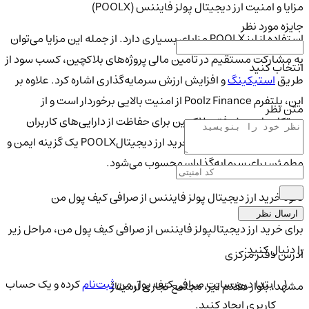
مزایا و امنیت ارز دیجیتال پولز فایننس (POOLX)
جایزه مورد نظر
استفاده از ارز POOLX مزایای بسیاری دارد. از جمله این مزایا می‌توان
به مشارکت مستقیم در تامین مالی پروژه‌های بلاکچین، کسب سود از
انتخاب کنید
طریق
استیکینگ
و افزایش ارزش سرمایه‌گذاری اشاره کرد. علاوه بر
این، پلتفرم Poolz Finance از امنیت بالایی برخوردار است و از
متن نظر
پروتکل‌های پیشرفته بلاکچین برای حفاظت از دارایی‌های کاربران
استفاده می‌کند. بنابراین، خرید ارز دیجیتالPOOLX یک گزینه ایمن و
مطمئن برای سرمایه‌گذاران محسوب می‌شود.
نحوه خرید ارز دیجیتال پولز فایننس از صرافی کیف پول من
ارسال نظر
برای خرید ارز دیجیتالپولز فایننس از صرافی کیف پول من، مراحل زیر
را دنبال کنید:
آدرس دفتر مرکزی
ابتدا در وبسایت صرافی کیف پول من
ثبت‌نام
کرده و یک حساب
مشهد، بلوار هفتم تیر، مجتمع تجاری آرمیتاژ
کاربری ایجاد کنید.