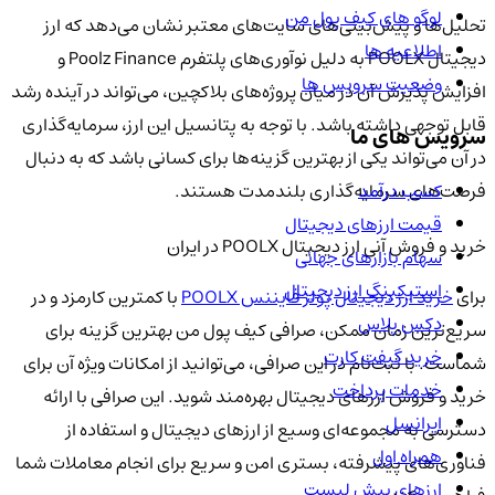
لوگو های کیف پول من
تحلیل‌ها و پیش‌بینی‌های سایت‌های معتبر نشان می‌دهد که ارز
اطلاعیه ها
دیجیتال POOLX به دلیل نوآوری‌های پلتفرم Poolz Finance و
وضعیت سرویس ها
افزایش پذیرش آن در میان پروژه‌های بلاکچین، می‌تواند در آینده رشد
قابل توجهی داشته باشد. با توجه به پتانسیل این ارز، سرمایه‌گذاری
سرویس های ما
در آن می‌تواند یکی از بهترین گزینه‌ها برای کسانی باشد که به دنبال
کسب درآمد
فرصت‌های سرمایه‌گذاری بلندمدت هستند.
قیمت ارزهای دیجیتال
خرید و فروش آنی ارز دیجیتال POOLX در ایران
سهام بازارهای جهانی
استیکینگ ارز دیجیتال
برای
خرید ارز دیجیتال پولز فایننس POOLX
با کمترین کارمزد و در
دکس پلاس
سریع‌ترین زمان ممکن، صرافی کیف پول من بهترین گزینه برای
خرید گیفت کارت
شماست. با ثبت‌نام در این صرافی، می‌توانید از امکانات ویژه آن برای
خدمات پرداخت
خرید و فروش ارزهای دیجیتال بهره‌مند شوید. این صرافی با ارائه
ایرانسل
دسترسی به مجموعه‌ای وسیع از ارزهای دیجیتال و استفاده از
همراه اول
فناوری‌های پیشرفته، بستری امن و سریع برای انجام معاملات شما
ارزهای پیش لیست