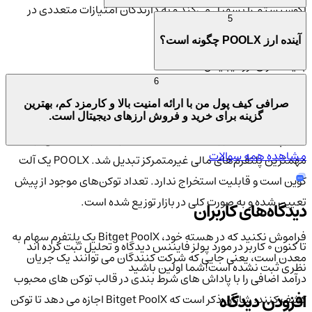
اکوسیستم را تسهیل می‌کند و به دارندگان امتیازات متعددی در
5
Poolz Finance اعطا می‌کند.
آینده ارز POOLX چگونه است؟
بنیانگذاران ارز دیجیتال POOLX
6
Poolz Finance در سال 2021 توسط تیمی از توسعه‌دهندگان و
صرافی کیف پول من با ارائه امنیت بالا و کارمزد کم، بهترین
متخصصان بلاکچین ایجاد شد. این پروژه به رهبری آلیس و یوان، دو
گزینه برای خرید و فروش ارزهای دیجیتال است.
تن از پیشگامان حوزه دیفای، تاسیس شد و به سرعت به یکی از
مشاهده همه سوالات
مهمترین پلتفرم‌های مالی غیرمتمرکز تبدیل شد. POOLX یک آلت
کوین است و قابلیت استخراج ندارد. تعداد توکن‌های موجود از پیش
تعیین شده و به صورت کلی در بازار توزیع شده است.
دیدگاه‌های کاربران
فراموش نکنید که در هسته خود، Bitget PoolX یک پلتفرم سهام به
تا کنون 0 کاربر در مورد
پولز فایننس
دیدگاه و تحلیل ثبت کرده اند
معدن است، یعنی جایی که شرکت کنندگان می توانند یک جریان
نظری ثبت نشده است!
شما اولین باشید
درآمد اضافی را با پاداش های شرط بندی در قالب توکن های محبوب
افزودن دیدگاه
کشف کنند. شایان ذکر است که Bitget PoolX اجازه می دهد تا توکن