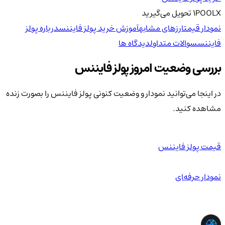
POOLX
1
تحویل
می‌گیرید
نمودار قیمت
ارزهای مشابه
آموزش خرید پولز فایننس
درباره پولز
فایننس
سوالات متداول
دیدگاه ها
بررسی وضعیت امروز پولز فایننس
در اینجا می‌توانید نمودار و وضعیت کنونی پولز فایننس را بصورت زنده
مشاهده کنید.
قیمت پولز فایننس
نمودار حرفه‌ای