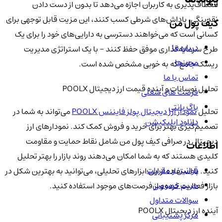
انعطاف‌پذیری به کاربران اجازه می‌دهد تا بدون از دست دادن
نقدینگی، پاداش‌های شرطی کسب کنند، این مزیت قابل توجهی برای
کیف پول من
کسانی است که می‌خواهند دسترسی به دارایی‌های خود را برای یک
درباره ما
طرح سرمایه‌گذاری موفق حفظ کنند - با یک استراتژی مدیریت
مجوزها
ریسک جامع که به خوبی مشخص شده است.
تماس با ما
تحلیل نوسانات و آینده قیمت ارز دیجیتال POOLX
فرصت های شغلی
باگ بانتی
تحلیل
نمودار ارز دیجیتال پولز فایننس POOLX
می‌تواند به شما در
دانلود اپلیکیشن
تصمیم‌گیری بهتر برای خرید و فروش کمک کند. نمودارهای ارز
دیجیتال در صرافی کیف پول من شامل نقاط حمایت و مقاومت
اطلاعات
کلیدی هستند که به شما امکان می‌دهند روند بازار را بهتر تحلیل
قوانین و مقررات
کنید. با استفاده از این ابزارهای تحلیلی، می‌توانید به بهترین شکل در
حریم خصوصی
بازار فعالیت کرده و از فرصت‌های موجود استفاده کنید.
سوالات متداول
آینده ارز دیجیتال POOLX
مرکز پشتیبانی