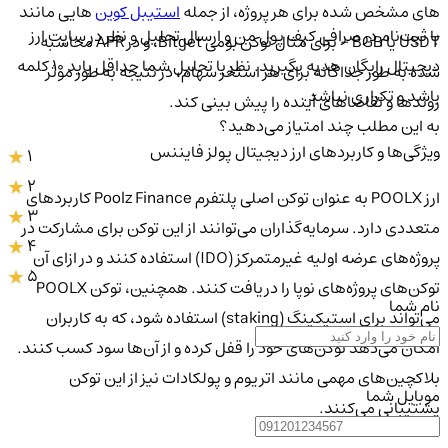
های مشخص شده برای هر پروژه، از جمله
استیبل کوین
هایی مانند
با ثبت‌نام در صرافی کیف پول من و ارسال تحلیل و نظر در سایت ارز
USDT یا BGB - برای مثال توکن بومی Bitget، و در APR محاسبه
دیجیتال رایگان هدیه بگیرید. نظر یا تحلیل شما حداقل باید ۱۰ کلمه
شده به طور جداگانه برای هر استخر سهام، در نتیجه به طور موثر
باشد و تکراری نباشد.
روندها و تقاضاهای آینده را پیش بینی کند.
به این مطلب چند امتیاز می‌دهید؟
ویژگی‌ها و کاربردهای ارز دیجیتال پولز فایننس
1
2
ارز POOLX به عنوان توکن اصلی پلتفرم Poolz Finance کاربردهای
3
متعددی دارد. سرمایه‌گذاران می‌توانند از این توکن برای مشارکت در
4
پروژه‌های عرضه اولیه غیرمتمرکز (IDO) استفاده کنند و در ازای آن
5
توکن‌های پروژه‌های نوپا را دریافت کنند. همچنین، توکن POOLX
نام شما
می‌تواند برای استیکینگ (staking) استفاده شود، که به کاربران
امکان می‌دهد توکن‌های خود را قفل کرده و از آن‌ها سود کسب کنند.
بلاکچین‌های مهمی مانند اتریوم و پولکادات نیز از این توکن
موبایل شما
پشتیبانی می‌کنند.