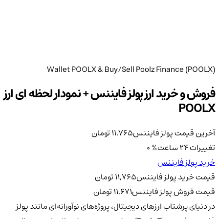
Wallet POOLX & Buy/Sell Poolz Finance (POOLX)
فروش و خرید ارز پولز فایننس + نمودار لحظه ای ارز
POOLX
آخرین قیمت پولز فایننس
11,765
تومان
تغییرات 24 ساعت
%
0
خرید پولز فایننس
قیمت خرید پولز فایننس
11,765
تومان
قیمت فروش پولز فایننس
11,671
تومان
در دنیای پرشتاب ارزهای دیجیتال، پروژه‌های نوآورانه‌ای مانند پولز